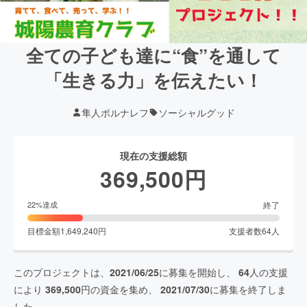
全ての子ども達に“食”を通して
「生きる力」を伝えたい！
隼人ポルナレフ
ソーシャルグッド
現在の支援総額
369,500
円
終了
22
%達成
目標金額
1,649,240
円
支援者数
64
人
このプロジェクトは、
2021/06/25
に募集を開始し、
64
人の支援
により
369,500
円の資金を集め、
2021/07/30
に募集を終了しま
した