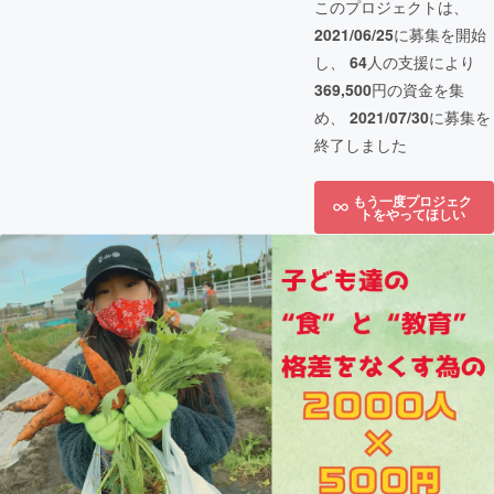
このプロジェクトは、
2021/06/25
に募集を開始
し、
64
人の支援により
369,500
円の資金を集
め、
2021/07/30
に募集を
終了しました
もう一度プロジェク
トをやってほしい