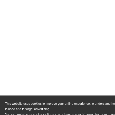
This website uses cookies to improve your online experience, to understand h
is used and to target advertising.
You can revisit your cookie settings at any time on your browser. For more info