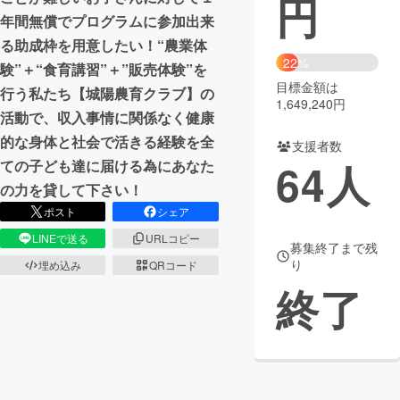
円
年間無償でプログラムに参加出来
まちづくり・地域活性化
る助成枠を用意したい！“農業体
22%
験”＋“食育講習”＋”販売体験”を
目標金額は
CAMPFIRE for Social Good
CAMPFIRE Creation
行う私たち【城陽農育クラブ】の
1,649,240円
CAMPFIREふるさと納税
machi-ya
コミュニティ
活動で、収入事情に関係なく健康
的な身体と社会で活きる経験を全
支援者数
64
人
ての子ども達に届ける為にあなた
の力を貸して下さい！
ポスト
シェア
LINEで送る
URLコピー
募集終了まで残
り
埋め込み
QRコード
終了