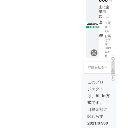
りご都
す。 ま
加 or
主に企
合に合
たお届
アーカ
業用
わせま
けは随
イブ動
に、広
す。 収
時行い
画 い
報物
穫時期
ます
ずれか
支援
（チラ
であれ
が、支
希望を
者：
シ、
ばその
援数に
4人
備考欄
Facebo
場で収
より最
へお書
お届
ok、
穫など
長で年
け予
き下さ
Instagr
も可能
定：
内まで
い。 ※
am、
2021
です。
の配送
国光先
年12
YouTub
参加人
とさせ
生への
こ
月
e等）へ
数を備
の
て頂き
質問等
リ
【協
考欄に
タ
ます。
あれば
ー
賛】と
記載下
ン
注）郵
詳細を見る
合わせ
を
してロ
さい。
選
送の
て備考
択
ゴまた
※ １グ
す
際、要
欄にお
る
はテキ
ループ4
望がな
このプロ
書き下
ストに
名まで
い限
さい。
ジェクト
てお名
（ご家
り“土付
※ 限定
前をク
族の場
き”でお
は、
All-In方
動画は
レジッ
合はこ
送り致
リアル
式
です。
トをさ
の限り
しま
タイム
せて頂
にあり
す。
目標金額に
参加の
きま
ませ
洗った
方にも
関わらず、
す。
ん。）
野菜を
ご覧頂
注）各
4名以
ご希望
2021/07/30
けま
広報物
上の場
の場合
す。 ※