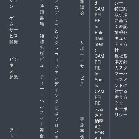
ア
相
シー
d
ン
映
カ
談
特定商
CAM
画
デ
会
取引法
PFI
ゲー
書
ミ
に基づ
RE
ム・
籍
ー
く表記
for
サー
・
と
情報セ
Ente
ビス
雑
は
キュリ
rtain
開発
誌
ク
サ
ティ方
men
出
ラ
ポ
針
t
版
ウ
ー
反社基
CAM
ビジ
ビ
ド
ト
本方針
PFI
ネ
ュ
フ
サ
カスタ
RE
ス・
ー
ァ
ー
マーハ
for
起業
テ
ン
ビ
ラスメ
Spor
ィ
デ
ス
ントに
ts
ー
ィ
対する
CAM
・
ン
考え方
PFI
ヘ
グ
クッ
RE
ル
と
キーポ
ふる
ス
は
リシー
さと
ケ
プ
実
納税
ア
ロ
施
AD
アー
舞
ジ
事
FOR
ト・
台
ェ
例
ALL