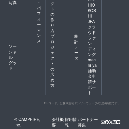
写真
・
ク
HIO
パ
ト
KOS
フ
の
HI
ォ
作
JFA
ー
り
クラ
マ
方
ウド
ン
プ
統
ファ
ス
ロ
計
ン
ソー
ジ
デ
ディ
シャ
ェ
ー
ング
ル
ク
タ
mac
グッ
ト
hi-ya
ド
の
補助
広
金申
め
請サ
方
ポー
ト
「QRコード」は株式会社デンソーウェーブの登録商標です。
© CAMPFIRE,
会社概
採用情
パートナー
Inc.
要
報
募集