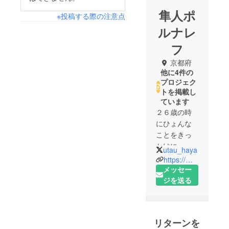
隼人ポ
※投稿する際の注意点
ルナレ
フ
京都府
他に4件の
プロジェク
トを掲載し
ています
２６歳の時
にひょんな
ことをきっ
かけに、東
utau_haya
京のFM局J-
https://mazel.pro/
WAVEにてフ
メッセー
リーランス
ジを送る
として 番組
制作に関わ
る。
リターンを