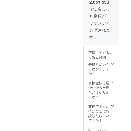
23:59:59
ま
への掲
合はリ
は備考
限定動
載サイ
ターン
欄にご
でに集まっ
画の視
ズはこ
の個数
記載下
聴可能
た金額が
ちらに
を増や
さい。
期間は
お任せ
して下
ファンディ
２週間
頂きま
さい。
です。
ングされま
す。 ※
※ 有効
支援
期限は
す。
時、必
2022年
ず備考
12月ま
欄にご
で ※ 農
支援に関するよ
希望の
園まで
くある質問
お名前
の交通
をご記
費や滞
手数料はいく
入くだ
在中の
らかかります
さい。
昼食等
か？
は実費
でご負
目標金額に届
担下さ
かなかった場
い。
合どうなりま
すか？
支援で困った
時はどこに相
談したらいい
ですか？
ヘルプページを