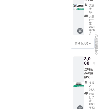
作や企業の
危
支援
広告制作に
険！ー
者：
食卓は
携わる傍
6人
ミネラ
お届
ら、個人的
ル不
け予
な社会活動
足」な
定：
どの著
2021
として中高
年08
書で知
生に対する
こ
月
られ
の
リ
る、食
キャリア教
タ
ー
学ミネ
ン
詳細を見る
育事業に取
を
ラルア
選
択
り組んでい
ドバイ
す
る
ザー国
たが、本格
3,0
光美佳
的に事業化
先生を
00
円
することを
お招き
送料込
してミ
一念発起し
みの値
ネラル
マゼルプロ
段で
セミ
す。 子
ナーを
ジェクトを
支援
ども達
開催さ
者：
立ち上げ
と育て
せて頂
39人
る。 その
たお野
くこと
お届
菜を郵
になり
け予
他、国際
送致し
まし
定：
ジャーナリ
ます。
2021
た！
年12
栽培期
スト堤未果
zoomで