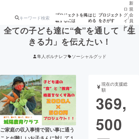
新
ロ
規
グ
会
プロジェクトを掲
はじ
プロジェクト
/
載するには
める
をさがす
イ
員
ン
登
全ての子ども達に“食”を通して「生
録
きる力」を伝えたい！
人気のプロ
注目のリ
注目の新着プロ
募集終了が近いプ
もうすぐ公開
隼人ポルナレフ
ソーシャルグッド
ジェクト
ターン
ジェクト
ロジェクト
されます
アート・写真
音楽
現在の支援総
額
369,
テクノロジー・ガジェット
ゲーム・サ
500
映像・映画
書籍・雑誌
ご家庭の収入事情で習い事に通う
ビジネス・起業
チャレンジ
ことが難しいお子さんに対して１