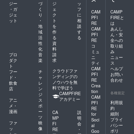
ジー
づ
ジ
ッ
・ガ
く
ェ
フ
CAM
CAMP
ジェ
り
ク
に
PFI
FIREと
ット
・
ト
相
RE
は
地
を
談
CAM
あんし
域
作
す
PFI
ん・安
活
る
る
RE
全への
性
資
コ
取り組
化
料
ミュ
み
プロ
音
請
ニ
ニュー
ダク
楽
求
ティ
ス
ト
CAM
ヘルプ
クラウドファ
フー
チ
PFI
お問い
ンディングの
ド・
ャ
RE
合わせ
ノウハウを無
飲食
レ
Crea
料で学ぼう
店
ン
tion
各種規定
CAMPFIRE
ジ
CAM
アカデミー
アニ
ス
利用規
PFI
メ・
ポ
約
RE
漫画
ー
CA
説
細則
for
ツ
MP
明
プライ
Soci
ファ
映
FI
会
バシー
al
ッ
像
RE
・
ポリ
Goo
ショ
・