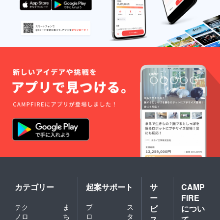
カテゴリー
起案サポート
サ
CAMP
ー
FIRE
テク
ま
プ
ス
ビ
につい
ノロ
ち
ロ
タ
ス
て