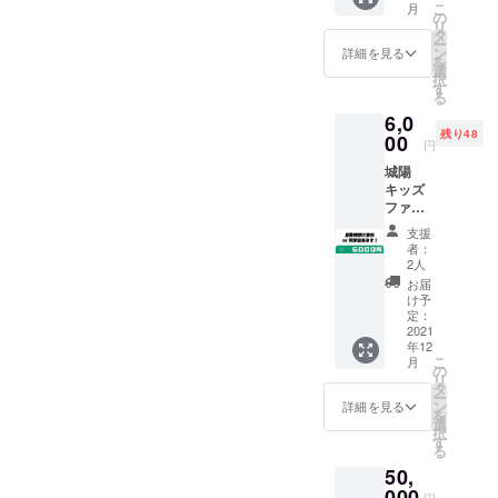
こ
月
間中に
のリア
の
によるオン
リ
化学肥
ルタイ
タ
ー
ラインコン
料や農
ム参加
ン
詳細を見る
を
薬は使
の場合
テンツ「月
選
択
用して
は直接
す
刊アンダー
る
いませ
質問な
ワールド」
6,0
ん。 内
ど可能
残り48
容は気
00
です。
のアシスタ
円
候の状
後日
ントキャス
城陽
況など
アーカ
キッズ
にもよ
ターや、京
イブ動
ファー
るので
画ご希
都のコミュ
ムへ見
福袋形
望の方
支援
ニティFM
学にお
式に
は限定
者：
越し頂
なって
動画の
2人
RADIO MIX
き見
いま
URLを
お届
KYOTOの番
学、ま
す。 お
メール
け予
たは農
組審議委員
送りす
定：
でお送
業体験
2021
るお野
りさせ
長を務める
年12
をして
菜の内
て頂き
こ
月
などしてい
頂けま
容にも
の
ます。
リ
す。 日
よりま
る。
タ
8月12日
ー
程は
すが、
ン
（木）
詳細を見る
を
メール
800g〜
選
18時〜
択
でやり
1.5kg前
す
20時
る
とりの
後にな
zoomリ
50,
後、出
るかと
アルタ
来る限
000
思いま
イム参
円