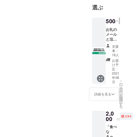
その後地元
選ぶ
関西に戻
り、芸能事
500
円
務所の養成
お礼の
所のスタッ
メール
フへと転
と活動
の報告
職。 下は４
支援
をお送
者：
歳から上は
りさせ
18人
３０代まで
て頂き
お届
ます。
７００名以
け予
活動報
定：
上の生徒を
告につ
2021
年08
対象に芸能
いては
こ
月
クラ
の
人の養成と
リ
ファン
タ
いう立場か
ー
サイト
ン
詳細を見る
を
からお
ら 日本の教
選
択
送りし
す
育に問題意
る
ますの
識を持ち始
2,0
で、お
残り94
見逃し
00
める。
円
なきよ
「食べ
うお願
な
現在はHP制
い致し
きゃ、
ます。