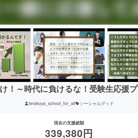
け！～時代に負けるな！受験生応援
terakoya_school_for_all
ソーシャルグッド
現在の支援総額
339,380
円