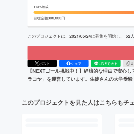
113
%達成
目標金額
300,000
円
このプロジェクトは、
2021/05/24
に募集を開始し、
52
ポスト
シェア
LINEで送る
U
【NEXTゴール挑戦中！】経済的な理由で安心
ラコヤ」を運営しています。生徒さんの大学受験
このプロジェクトを見た人はこちらもチ