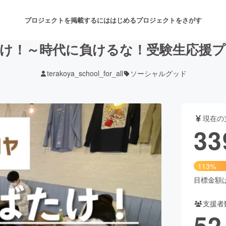
プロジェクトを掲載するには
はじめる
プロジェクトをさがす
け！～時代に負けるな！受験生応援
terakoya_school_for_all
ソーシャルグッド
注目のリターン
注目の新着プロジェクト
募集終了が近いプロジェクト
も
現在の
音楽
舞台・パフォーマンス
33
ゲーム・サービス開発
フード・飲食店
113%
書籍・雑誌出版
アニメ・漫画
目標金額は3
支援者
チャレンジ
ビューティー・ヘルスケ
52