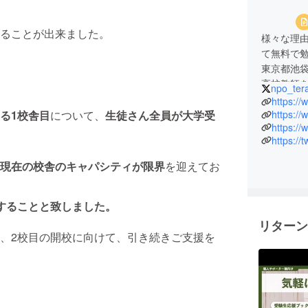
ることが出来ました。
様々な理
て無料で
東京都池袋
高校教師
npo_ter
経済的な
https:/
い！
https://
る1校舎目
について、
生徒さん全員が大学受
https:/
という思い
https://
現在の校舎のキャパシティが限界
を迎えてお
することと致しました。
リターン
、2校目の開校に向けて、引き続きご支援を