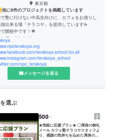
東京都
他に8件のプロジェクトを掲載しています
由で塾に行けない中高生向けに、カフェをお借りし
勉強出来る場「テラコヤ」を提供しています☕
で開校中です！🌟
をしていましたが、
akoya
理由で安心して勉強出来ない学生たちを何とかした
/www.npoterakoya.org
www.facebook.com/terakoya.school.for.all
/www.instagram.com/terakoya_school
から独立しました🏫
twitter.com/npo_terakoya
メッセージを送る
を選ぶ
500
円
★気軽に応援プラン★ 〇渾身の御礼
メール カフェ塾テラコヤスタッフよ
り、感謝の気持ちを込めた渾身の御
礼メールをお送り致します！ 〇受験