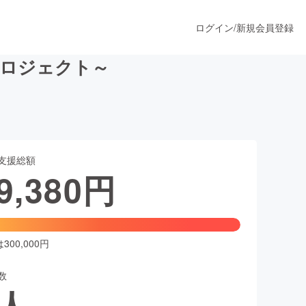
ログイン
/
新規会員登録
プロジェクト～
うすぐ公開されます
支援総額
プロダクト
9,380
円
ファッション
スポーツ
00,000円
数
ア
ソーシャルグッド
人