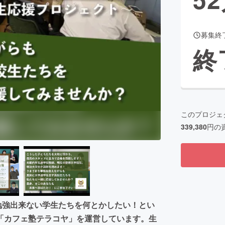
募集終
CAMPFIRE for Social Good
CAMPFIRE Creation
終
CAMPFIREふるさと納税
machi-ya
コミュニティ
このプロジェ
339,380
円の
勉強出来ない学生たちを何とかしたい！とい
「カフェ塾テラコヤ」を運営しています。生