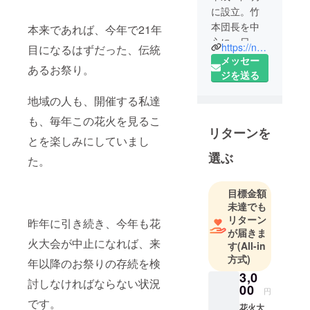
に設立。竹
本団長を中
本来であれば、今年で21年
心に、日南
https://nangoms.wixsite.com/nango?fbclid=IwAR0zx0HLUhGUyaBBhGV2S6DvhaSvojLPClpWx-7XKMSVyuV1oOcNkG1WKYc
目になるはずだった、伝統
市南郷地区
メッセー
あるお祭り。
の地域活性
ジを送る
化に取り組
地域の人も、開催する私達
む市民団
体。
も、毎年この花火を見るこ
リターンを
「もえる商
とを楽しみにしていまし
忘団」と
選ぶ
た。
は、その名
の通り商い
目標金額
を忘れて利
未達でも
潤を追求せ
リターン
昨年に引き続き、今年も花
ず、地域文
が届きま
化への貢
火大会が中止になれば、来
す
(All-in
献、ひいて
方式)
年以降のお祭りの存続を検
は日南市の
3,0
討しなければならない状況
活性化の一
00
円
助を担えば
です。
花火大