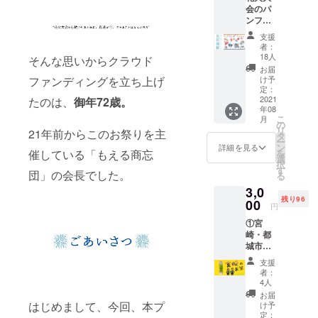
と、市内の
会のパ
ンフ
自営業者を
レット
中心に結成
支援
にお名
者：
された
前を記
18人
そんな思いからクラウド
載させ
任意団体で
お届
ていた
け予
ファンディングを立ち上げ
ある。芸
だきま
定：
術・文化鑑
す。 ※
2021
たのは、
御年72歳。
年08
備考欄
賞の提供
こ
月
に、パ
の
リ
と、市民の
21年前からこのお祭りを主
ンフ
タ
ー
レット
豊かな感性
ン
詳細を見る
を
催している「もえる商忘
に掲載
選
を向上させ
択
するお
す
団」の会長でした。
る
るために、
名前を
3,0
ご記入
独自の活動
残り96
くださ
00
円
を展開中。
い。
①宮
崎・都
城市に
てお茶
支援
屋さん
者：
を営む
4人
「お茶
お届
のつか
はじめまして、今回、本プ
け予
さ園」
定：