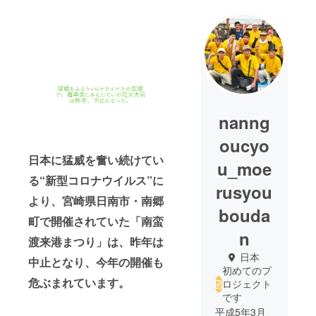
nanng
oucyo
日本に猛威を奮い続けてい
u_moe
る“新型コロナウイルス”に
rusyou
より、宮崎県日南市・南郷
bouda
町で開催されていた「南蛮
n
渡来港まつり」は、昨年は
日本
中止となり、今年の開催も
初めてのプ
危ぶまれています。
ロジェクト
です
平成5年3月