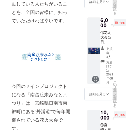
チラシ
があり
ン
希望す
詳細を見る
なりま
動している人たちがいるこ
を
データ
ます。
選
るお名
す
択
とお礼
※記載を
す
前を備
とを、全国の皆様に、知っ
（メー
る
メール
希望す
考欄に
カーに
6,0
をお届
るお名
ていただければ幸いです。
ご記入
よって
残り96
けいた
00
前を備
くださ
前後す
円
しま
考欄に
い。
る場合
①花火
す。 ※
ご記入
があり
大会当
記載を
くださ
ます）
日、あ
希望す
い。
なたの
るお名
支援
ために
前を備
者：
メッ
考欄に
4人
セージ
ご記入
お届
付きの
くださ
け予
花火を
い。 ※
定：
打ち上
2021
みかん
年08
げま
は15個
こ
月
す。 ②
前後を
の
今回のメインプロジェクト
リ
支援者
予定し
タ
ー
のお名
ていま
になる「南蛮渡来みなとま
ン
詳細を見る
を
前を記
す。 ※
選
択
つり」は、宮崎県日南市南
載した
南郷町
す
る
チラシ
のみか
郷町にある“外浦港”で毎年開
10,
データ
ん（品
残り95
とお礼
000
種は未
円
催されている花火大会で
メール
定）に
①宮
をお届
なりま
す。
崎・日
けいた