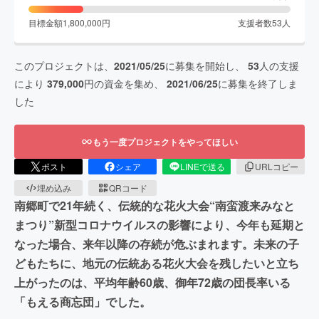
目標金額
1,800,000
円
支援者数
53
人
このプロジェクトは、
2021/05/25
に募集を開始し、
53
人の支援
により
379,000
円の資金を集め、
2021/06/25
に募集を終了しま
した
もう一度プロジェクトをやってほしい
ポスト
シェア
LINEで送る
URLコピー
埋め込み
QRコード
南郷町で21年続く、伝統的な花火大会“南蛮渡来みなと
まつり”新型コロナウイルスの影響により、今年も延期と
なった場合、来年以降の存続が危ぶまれます。未来の子
どもたちに、地元の伝統ある花火大会を残したいと立ち
上がったのは、平均年齢60歳、御年72歳の団長率いる
「もえる商忘団」でした。