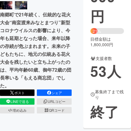
円
まちづくり・地域活性化
南郷町で21年続く、伝統的な花火
大会“南蛮渡来みなとまつり”新型
CAMPFIRE for Social Good
CAMPFIRE Creation
コロナウイルスの影響により、今
21%
CAMPFIREふるさと納税
machi-ya
コミュニティ
年も延期となった場合、来年以降
目標金額は
1,800,000円
の存続が危ぶまれます。未来の子
どもたちに、地元の伝統ある花火
支援者数
大会を残したいと立ち上がったの
53
人
は、平均年齢60歳、御年72歳の団
長率いる「もえる商忘団」でし
た。
募集終了まで残
ポスト
シェア
り
LINEで送る
URLコピー
終了
埋め込み
QRコード