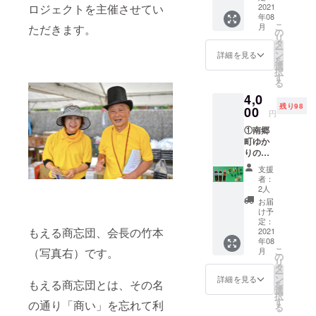
より、
2021
ロジェクトを主催させてい
年08
どくだ
こ
月
ただきます。
し茶
の
リ
ティー
タ
ー
バッグ
ン
詳細を見る
を
（9種
選
択
類）
す
る
8g×25
4,0
袋をお
残り98
送りい
00
円
たしま
①南郷
す。 ②
町ゆか
支援者
りのお
のお名
醤油を
前を記
支援
ご自宅
載した
者：
にお送
チラシ
2人
りしま
データ
お届
す。 竹
とお礼
け予
井醸造
メール
定：
もえる商忘団、会長の竹本
さんの
2021
をお届
年08
「エン
けいた
こ
月
（写真右）です。
マン若
しま
の
リ
竹」 坂
す。 ※
タ
ー
元醸造
ご自宅
ン
詳細を見る
もえる商忘団とは、その名
を
さんの
にお届
選
択
「日南
けしま
す
の通り「商い」を忘れて利
る
海岸 さ
すの