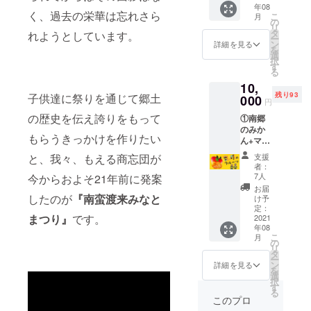
年08
をお届
www.da
を50文
く、過去の栄華は忘れさら
こ
月
けいた
reyami.
の
字以内
リ
しま
jp/bran
タ
で備考
れようとしています。
ー
す。 ②
dlist/ino
ン
欄に添
詳細を見る
を
支援者
ue/obis
選
えてく
択
のお名
ugi/674
す
ださ
る
前を記
2/ ②支
い。 ※
10,
載した
援者の
記載を
残り93
子供達に祭りを通じて郷土
チラシ
000
お名前
希望す
円
データ
を記載
るお名
の歴史を伝え誇りをもって
①南郷
とお礼
したチ
前を備
のみか
メール
ラシ
考欄に
もらうきっかけを作りたい
ん+マン
をお届
データ
ご記入
ゴーを
けいた
とお礼
くださ
支援
と、我々、もえる商忘団が
お付け
しま
メール
い。
者：
したお
す。 ※
をお届
7人
今からおよそ21年前に発案
得な
入荷の
けいた
お届
セット
状況に
したのが
『南蛮渡来みなと
しま
け予
です。
よりお
定：
す。 ※
まつり』
です。
南郷の
2021
届け時
記載を
年08
フルー
期は前
希望す
こ
月
ツセッ
後する
の
るお名
リ
ト、ぜ
可能性
タ
前を備
ー
ひお楽
があり
ン
考欄に
詳細を見る
を
しみく
ます。
選
ご記入
択
ださ
※記載を
す
くださ
る
い！ ②
希望す
い。 ※
このプロ
支援者
るお名
お届け