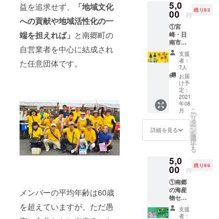
5,0
しみ」
で、住
益を追求せず、
「地域文化
残り93
谷口醸
00
所を必
円
造さん
への貢献や地域活性化の一
ずご記
①宮
の「マ
入くだ
端を担えれば」
と南郷町の
崎・日
ルタニ1
さい。
南市の
さしみ
※記載を
自営業者を中心に結成され
お酒
用醤油
希望す
支援
（芋焼
太陽」
るお名
者：
た任意団体です。
酎）を
より、
前を備
7人
お届け
お好き
考欄に
お届
いたし
なお醤
ご記入
け予
ます。
油を1
定：
くださ
「八重
2021
本、オ
い。 ※
年08
桜 夢」
プショ
お届け
こ
月
https://
ンより
の
時期は
リ
www.da
お選び
タ
予定で
ー
reyami.
くださ
ン
すの
詳細を見る
を
jp/bran
い。 ②
選
で、一
択
dlist/fur
支援者
す
部商品
る
usawa/
のお名
の入荷
5,0
yaezak
前を記
などに
残り99
urayum
00
載した
伴い前
円
e/6165/
チラシ
後する
①南郷
「爽や
データ
可能性
の海産
か飫肥
メンバーの平均年齢は60歳
とお礼
がある
物セッ
杉」
メール
ことを
ト（ア
を超えていますが、ただ愚
https://
をお届
ご了承
支援
ジの開
www.da
けいた
くださ
者：