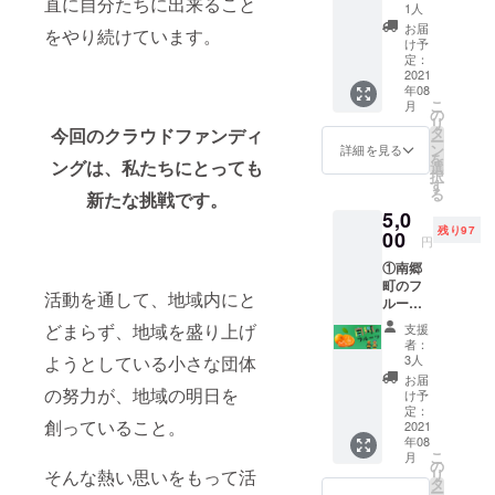
直に自分たちに出来ること
きなど
reyami.
しま
1人
いま
の海産
jp/bran
す。 ※
せ。
お届
をやり続けています。
物の加
dlist/ino
記載を
け予
工品）2
ue/obis
定：
希望す
匹程度
2021
ugi/674
るお名
年08
をお届
2/ よ
前を備
こ
月
けいた
り、お
の
考欄に
リ
しま
好きな
タ
ご記入
今回のクラウドファンディ
ー
す。 ②
お酒を1
ン
くださ
詳細を見る
を
支援者
ングは、私たちにとっても
本オプ
選
い。 ※
択
のお名
ション
す
商品の
る
新たな挑戦です。
前を記
よりお
入荷に
5,0
載した
選びく
よりお
残り97
チラシ
00
ださ
届け予
円
データ
い。 ②
定日は
①南郷
とお礼
支援者
前後す
町のフ
メール
のお名
る可能
活動を通して、地域内にと
ルーツ
をお届
前を記
性があ
（南郷
けいた
載した
ります
どまらず、地域を盛り上げ
支援
町のみ
しま
チラシ
ことを
者：
かん）
す。 ※
データ
3人
ようとしている小さな団体
ご了承
をお届
入荷の
とお礼
くださ
お届
けしま
の努力が、地域の明日を
状況に
メール
け予
いま
す。 ②
よりお
定：
をお届
せ。 ※
創っていること。
支援者
2021
届け時
けいた
内容量
年08
のお名
期は前
しま
は
こ
月
前を記
後する
の
す。 ※
200ml
リ
そんな熱い思いをもって活
載した
可能性
タ
記載を
以上と
ー