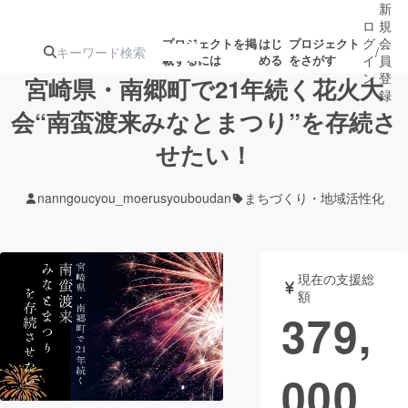
新
ロ
規
グ
会
プロジェクトを掲
はじ
プロジェクト
/
載するには
める
をさがす
イ
員
ン
登
宮崎県・南郷町で21年続く花火大
録
会“南蛮渡来みなとまつり”を存続さ
せたい！
人気のプロ
注目のリ
注目の新着プロ
募集終了が近いプ
もうすぐ公開
ジェクト
ターン
ジェクト
ロジェクト
されます
nanngoucyou_moerusyouboudan
まちづくり・地域活性化
アート・写真
音楽
現在の支援総
テクノロジー・ガジェット
ゲーム・サ
額
379,
映像・映画
書籍・雑誌
000
ビジネス・起業
チャレンジ