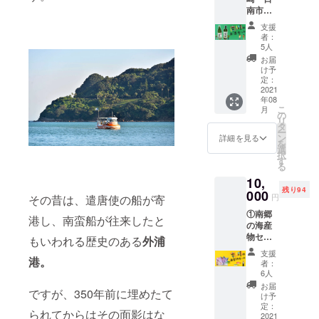
す。入
南市の
しま
荷時期
お酒
す。 ※
によ
支援
（芋焼
花火は2
り、お
者：
酎）を
号サイ
届け予
5人
お届け
ズの花
定日は
お届
いたし
火にな
前後す
け予
ます。
ります
定：
る可能
以下の2
2021
（文字
性があ
年08
本が
の形を
ります
こ
月
セット
つくる
の
ことを
リ
になっ
などは
タ
ご了承
ー
ており
できま
ン
くださ
詳細を見る
を
ます。
せん）
選
い。
択
「八重
※当日、
す
る
桜 夢」
花火を
10,
https://
打ち上
残り94
www.da
000
げなが
円
その昔は、遣唐使の船が寄
reyami.
らメッ
①南郷
jp/bran
セージ
港し、南蛮船が往来したと
の海産
dlist/fur
を読み
物セッ
usawa/
あげる
もいわれる歴史のある
外浦
ト（ア
yaezak
プラン
支援
ジの開
港。
urayum
です。
者：
きなど
e/6165/
読み上
6人
の海産
「爽や
げて欲
お届
ですが、350年前に埋めたて
物の加
か飫肥
しい
け予
工品）5
杉」
定：
メッ
られてからはその面影はな
匹程度
2021
https://
セージ