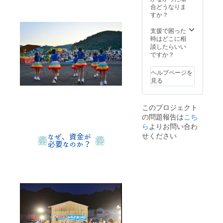
となり
合どうなりま
ます。
すか？
※記載を
希望す
支援で困った
るお名
時はどこに相
前を備
談したらいい
考欄に
ですか？
ご記入
くださ
ヘルプページを
い。
見る
このプロジェクト
の問題報告は
こち
ら
よりお問い合わ
せください