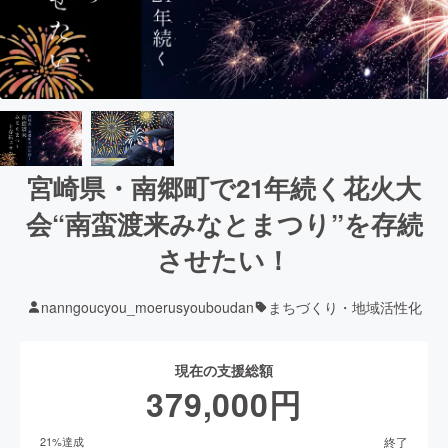
宮崎県・南郷町で21年続く花火大
会“南蛮渡来みなとまつり”を存続
させたい！
nanngoucyou_moerusyouboudan
まちづくり・地域活性化
現在の支援総額
379,000
円
終了
21
%達成