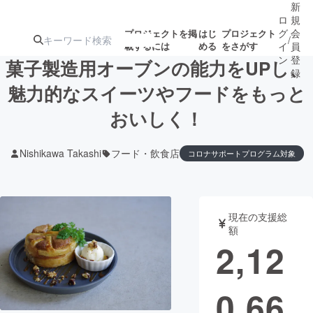
新
ロ
規
グ
会
プロジェクトを掲
はじ
プロジェクト
/
載するには
める
をさがす
イ
員
ン
登
菓子製造用オーブンの能力をUPし、
録
魅力的なスイーツやフードをもっと
おいしく！
人気のプロ
注目のリ
注目の新着プロ
募集終了が近いプ
もうすぐ公開
ジェクト
ターン
ジェクト
ロジェクト
されます
Nishikawa Takashi
フード・飲食店
コロナサポートプログラム対象
アート・写真
音楽
現在の支援総
テクノロジー・ガジェット
ゲーム・サ
額
2,12
映像・映画
書籍・雑誌
0,66
ビジネス・起業
チャレンジ