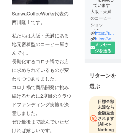
ています
大阪・天満
SanwaCoffeeWorks代表の
のコーヒー
西川隆士です。
ショッ
プ"Sanwa
https://sanwacoffeeworks.com/
私たちは大阪・天満にある
Coffee
https://www.instagram.com/sanwacoffeeworks/
地元密着型のコーヒー屋さ
Works"の3代
メッセー
目店主。
ジを送る
んです。
1959年設立
長期化するコロナ禍でお店
の純喫茶"三
に求められているものが変
和喫茶"を父
リターンを
から継ぎ、
わりつつありました。
長く地元に
選ぶ
コロナ禍で商品開発に挑み
愛されるお
続けるために2度目のクラウ
店を目指し
目標金額
てお店を運
ドファンディング実施を決
未達なら
営していま
全額返金
意しました。
す。
されます
ぜひ最後まで読んでいただ
(All-or-
Nothing
ければ嬉しいです。