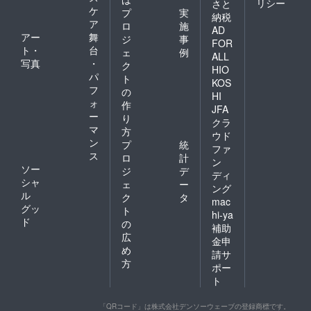
リシー
さと
ケ
プ
実
納税
ア
ロ
施
AD
アー
舞
ジ
事
FOR
ト・
台
ェ
例
ALL
写真
・
ク
HIO
パ
ト
KOS
フ
の
HI
ォ
作
JFA
ー
り
クラ
マ
方
ウド
ン
プ
統
ファ
ス
ロ
計
ン
ソー
ジ
デ
ディ
シャ
ェ
ー
ング
ル
ク
タ
mac
グッ
ト
hi-ya
ド
の
補助
広
金申
め
請サ
方
ポー
ト
「QRコード」は株式会社デンソーウェーブの登録商標です。