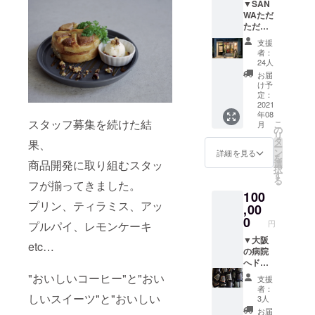
▼SAN
です。
のまま
届く
WAただ
※コー
or粉な
メール
ただ応
ヒー
どの選
【件
援プラ
（アメ
択も可
名：支
支援
ン
リカー
能で
援完
者：
Sanwa
ノ）、
す。 ※
24人
了】を
Coffee
カフェ
前回は
店舗で
お届
Works
ラテ、
店頭で
け予
スタッ
を本当
カフェ
定：
の購入
フに見
に応援
2021
ラテ濃
も可能
せてい
年08
するだ
いめ、
にしま
ただ
スタッフ募集を続けた結
こ
月
けの感
の3つか
の
した
き、支
リ
謝のプ
ら選ん
タ
が、今
援IDを
果、
ー
ランで
でくだ
ン
回は郵
詳細を見る
控えた
を
す。こ
さい。
選
商品開発に取り組むスタッ
送のみ
後にチ
択
ちらを
※アイス
す
の対応
ケット
る
お買い
フが揃ってきました。
／ホッ
とさせ
をお渡
100
求めく
トどち
ていた
ししま
プリン、ティラミス、アッ
ださっ
,00
らも選
だきま
す。
た方の
択可能
0
す。 ※
円
プルパイ、レモンケーキ
名前は
です ※
有効期
ネーム
▼大阪
有効期
限は6ヵ
etc…
プレー
の病院
限は6ヵ
月
トを作
へド
月
（2021.
成し事
リップ
（2021.
8.1-
"おいしいコーヒー"と"おい
支援
務所に
バッグ
8.1-
2022.1.
者：
飾らせ
を送る
しいスイーツ"と"おいしい
2022.1.
31） ★
3人
ていた
権利 コ
31） ※
ギフト
お届