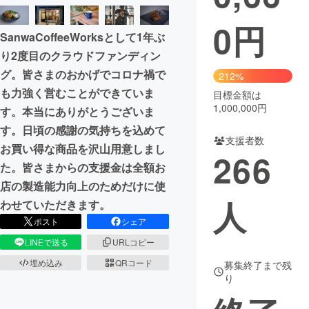
0
円
まちづくり・地域活性化
SanwaCoffeeWorksとして1年ぶ
り2度目のクラウドファンディン
CAMPFIRE for Social Good
CAMPFIRE Creation
グ。皆さまのおかげでコロナ禍で
212%
CAMPFIREふるさと納税
machi-ya
コミュニティ
も力強く営むことができていま
目標金額は
1,000,000円
す。本当にありがとうございま
す。日頃の感謝の気持ちを込めて
支援者数
お買い得な商品を沢山用意しまし
266
た。皆さまからの支援金は全額お
店の製造能力向上のためだけに使
人
わせていただきます。
ポスト
シェア
LINEで送る
URLコピー
埋め込み
QRコード
募集終了まで残
り