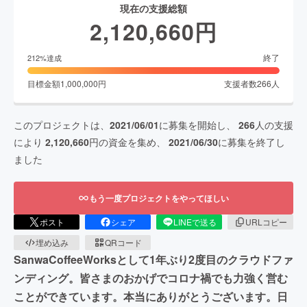
現在の支援総額
2,120,660
円
終了
212
%達成
目標金額
1,000,000
円
支援者数
266
人
このプロジェクトは、
2021/06/01
に募集を開始し、
266
人の支援
により
2,120,660
円の資金を集め、
2021/06/30
に募集を終了し
ました
もう一度プロジェクトをやってほしい
ポスト
シェア
LINEで送る
URLコピー
埋め込み
QRコード
SanwaCoffeeWorksとして1年ぶり2度目のクラウドファ
ンディング。皆さまのおかげでコロナ禍でも力強く営む
ことができています。本当にありがとうございます。日