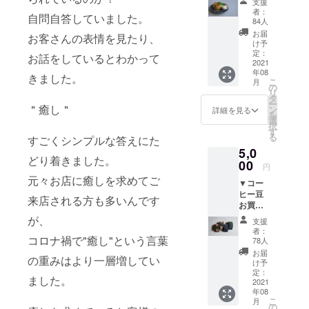
支援
ト（最
ンに
者：
自問自答していました。
大8,140
なって
84人
円相
最初の
お届
お客さんの表情を見たり、
当） 天
商品化
け予
満本店
を予定
定：
お話をしているとわかって
で大人
2021
してい
年08
気の
ます。
きました。
こ
月
フード
クッ
の
リ
／ス
キー缶
タ
ー
イーツ
＂癒し＂
限定の
ン
詳細を見る
を
をどれ
焼菓子
選
択
でも合
とおい
す
る
すごくシンプルな答えにた
計10個
しい
5,0
選ぶこ
コー
どり着きました。
とがで
00
ヒーを
円
きるお
ご自宅
元々お店に癒しを求めてご
▼コー
買い得
にお届
ヒー豆
なチ
けしま
来店される方も多いんです
お買い
ケット
す。 ★
得セッ
です。
ギフト
が、
支援
ト
アップ
利用対
者：
（10,00
コロナ禍で"癒し"という言葉
ルパ
象商品
78人
0円相
イ、季
★ 備考
お届
の重みはより一層増してい
当）
節のタ
欄に送
け予
SCWオ
ルト、
定：
り先の
ました。
ススメ
2021
レモン
詳細を
年08
のコー
ケー
ご入力
こ
月
ヒーを
キ、
の
くださ