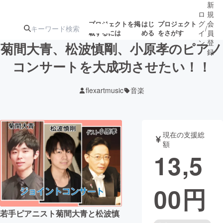
新
ロ
規
グ
会
プロジェクトを掲
はじ
プロジェクト
/
載するには
める
をさがす
イ
員
ン
登
菊間大青、松波慎剛、小原孝のピアノ
録
コンサートを大成功させたい！！
人気のプロ
注目のリ
注目の新着プロ
募集終了が近いプ
もうすぐ公開
flexartmusic
音楽
ジェクト
ターン
ジェクト
ロジェクト
されます
アート・写真
音楽
現在の支援総
額
13,5
テクノロジー・ガジェット
ゲーム・サ
00
円
映像・映画
書籍・雑誌
若手ピアニスト菊間大青と松波慎
ビジネス・起業
チャレンジ