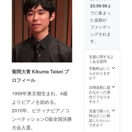
23:59:59
ま
でに集まっ
た金額が
ファンディ
ングされま
す。
支援に関するよ
くある質問
手数料はいく
菊間大青 Kikuma Taisei プ
らかかります
か？
ロフィール
目標金額に届
かなかった場
1999年東京都生まれ。4歳
合どうなりま
よりピアノを始める。
すか？
2010年、ピティナピアノコ
支援で困った
時はどこに相
ンペティションC級全国決勝
談したらいい
ですか？
大会入選。