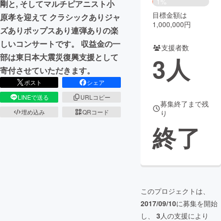
1%
剛と, そしてマルチピアニスト小
目標金額は
原孝を迎えて クラシックありジャ
まちづくり・地域活性化
1,000,000円
ズありポップスあり連弾ありの楽
しいコンサートです。 収益金の一
支援者数
CAMPFIRE for Social Good
CAMPFIRE Creation
部は東日本大震災復興支援として
3
人
CAMPFIREふるさと納税
machi-ya
コミュニティ
寄付させていただきます。
ポスト
シェア
LINEで送る
URLコピー
募集終了まで残
埋め込み
QRコード
り
終了
このプロジェクトは、
2017/09/10
に募集を開始
し、
3
人の支援により