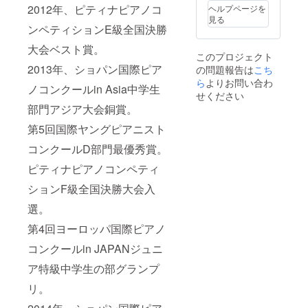
2012年、ピティナピアノコ
ヘルプページを
見る
ンペティションE級全国決勝
大会ベスト賞。
このプロジェクト
2013年、ショパン国際ピア
の問題報告は
こち
ら
よりお問い合わ
ノコンクールin Asia中学生
せください
部門アジア大会銅賞。
第5回国際ヤングピアニスト
コンクールD部門最優秀賞。
ピティナピアノコンペティ
ションF級全国決勝大会入
選。
第4回ヨーロッパ国際ピアノ
コンクールin JAPANジュニ
ア特級中学生の部グランプ
リ。