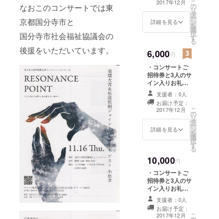
こ
2017年12月
の
なおこのコンサートでは東
リ
タ
ー
京都国分寺市と
ン
詳細を見る
を
選
択
国分寺市社会福祉協議会の
す
る
後援をいただいています。
6,000
円
・コンサートご
招待券と3人のサ
イン入りお礼状
（当日会場に
支援者：0人
てお渡しいたし
お届け予定：
ます） ・終演後
こ
2017年12月
の
3人との記念写真
リ
タ
（カメラ持参で
ー
ン
お願いします）
詳細を見る
を
選
択
す
る
10,000
円
・コンサートご
招待券と3人のサ
イン入りお礼状
（当日会場に
支援者：0人
てお渡しいたし
お届け予定：
ます） ・終演後
こ
2017年12月