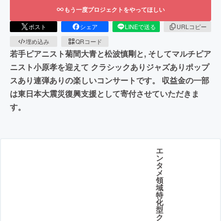
もう一度プロジェクトをやってほしい
ポスト
シェア
LINEで送る
URLコピー
埋め込み
QRコード
若手ピアニスト菊間大青と松波慎剛と, そしてマルチピア
ニスト小原孝を迎えて クラシックありジャズありポップ
スあり連弾ありの楽しいコンサートです。 収益金の一部
は東日本大震災復興支援として寄付させていただきま
す。
エ
ン
タ
メ
領
域
特
化
型
ク