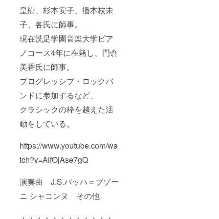
皇樹、杉本安子、播本枝未
子、各氏に師事。
現在洗足学園音楽大学ピア
ノコース4年に在籍し、門倉
美香氏に師事。
プログレッシブ・ロックバ
ンドに参加するなど、
クラシックの枠を越えた活
動をしている。
https://www.youtube.com/wa
tch?v=AifOjAse7gQ
演奏曲 J.S.バッハ＝ブゾー
ニ シャコンヌ その他
・・・・・・・・・・・・