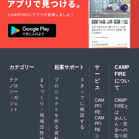
カテゴリー
起案サポート
サ
CAMP
ー
FIRE
テク
ま
プ
ス
ビ
につい
ノロ
ち
ロ
タ
ス
て
ジー
づ
ジ
ッ
・ガ
く
ェ
フ
CAM
CAMP
ジェ
り
ク
に
PFI
FIREと
ット
・
ト
相
RE
は
地
を
談
CAM
あんし
域
作
す
PFI
ん・安
活
る
る
RE
全への
性
資
コ
取り組
化
料