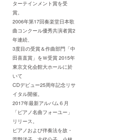
ターテインメント賞を受
賞。
2006年第17回奏楽堂日本歌
曲コンクール優秀共演者賞2
年連続、
3度目の受賞＆作曲部門「中
田喜直賞」をＷ受賞 2015年
東京文化会館大ホールに於
いて
CDデビュー25周年記念リサ
イタル開催。
2017年最新アルバム６月
「ピアノ名曲フォーユー」
リリース。
ピアノおよび伴奏法を故・
菅野洋子、古代公子、小林