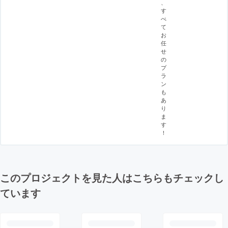
、
す
べ
て
お
任
せ
の
プ
ラ
ン
も
あ
り
ま
す
！
このプロジェクトを見た人はこちらもチェックし
ています