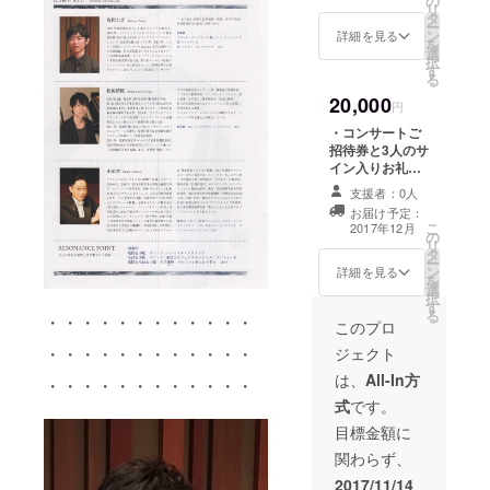
の
3人との記念写真
リ
タ
（カメラ持参で
ー
ン
お願いします ・
詳細を見る
を
選
当日のLIVE録音
択
す
CD（非売品）
る
20,000
円
・コンサートご
招待券と3人のサ
イン入りお礼状
（当日会場に
支援者：0人
てお渡しいたし
お届け予定：
ます） ・終演後
こ
2017年12月
の
3人との記念写真
リ
タ
（カメラ持参で
ー
ン
お願いします）
詳細を見る
を
選
・当日のLIVE録
択
す
音CD（非売品）
る
・・・・・・・・・・・・
・小原孝の発売
このプロ
済みCD３枚（サ
・・・・・・・・・・・・
ジェクト
イン入り）
は、
All-In方
・・・・・・・・・・・・
式
です。
目標金額に
関わらず、
2017/11/14