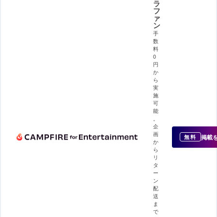
ラ
フ
ァ
ン
手
数
料
0
円
か
ら
実
施
可
能
。
企
画
掲載
無料
か
ら
リ
タ
ー
ン
配
送
ま
で