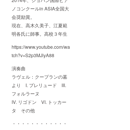
2014年、ショパン国際ピア
ノコンクールin ASIA全国大
会奨励賞。
現在、高木久美子、江夏範
明各氏に師事。高校３年生
https://www.youtube.com/wa
tch?v=S2p3MJlyA88
演奏曲
ラヴェル：クープランの墓
より I. プレリュード III.
フォルラーヌ
IV. リゴドン VI. トッカー
タ その他
・・・・・・・・・・・・