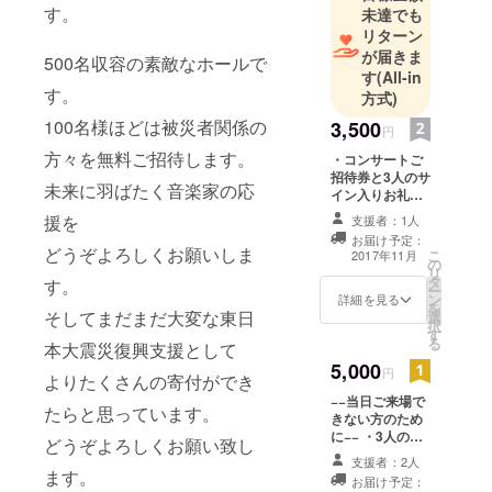
す。
未達でも
ていきま
リターン
す。
が届きま
500名収容の素敵なホールで
す
(All-in
す。
方式)
100名様ほどは被災者関係の
3,500
円
方々を無料ご招待します。
・コンサートご
招待券と3人のサ
未来に羽ばたく音楽家の応
イン入りお礼状
（当日会場に
援を
支援者：1人
てお渡しいたし
お届け予定：
ます）
どうぞよろしくお願いしま
こ
2017年11月
の
リ
タ
す。
ー
ン
詳細を見る
を
そしてまだまだ大変な東日
選
択
す
る
本大震災復興支援として
5,000
円
よりたくさんの寄付ができ
−−当日ご来場で
たらと思っています。
きない方のため
に−− ・3人のサ
どうぞよろしくお願い致し
イン入りお礼状
支援者：2人
・当日のLIVE録
ます。
お届け予定：
音CD（非売品）