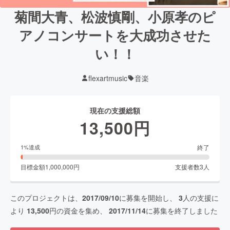
菊間大青、松波慎剛、小原孝のピ
アノコンサートを大成功させた
い！！
flexartmusic
音楽
現在の支援総額
13,500
円
終了
1
%達成
目標金額
1,000,000
円
支援者数
3
人
このプロジェクトは、
2017/09/10
に募集を開始し、
3
人の支援に
より
13,500
円の資金を集め、
2017/11/14
に募集を終了しました