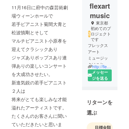
flexart
11月16日に府中の森芸術劇
music
場ウィーンホールで
東京都
若手ピアニスト菊間大青と
初めてのプ
松波慎剛とそして
ロジェクト
です
マルチピアニスト小原孝を
フレックス
迎えてクラシックあり
アート
ジャズありポップスあり連
ミュージッ
クはこれか
弾ありの楽しいコンサート
http://flexartmusic.net/
らの未来に
メッセー
を大成功させたい。
輝けるアー
ジを送る
新進気鋭の若手ピアニスト
ティストを
育成、誕生
２人は
させていき
将来がとても楽しみな才能
リターンを
ます。人の
溢れたアーティストです。
心に響く音
選ぶ
楽、芸術を
たくさんのお客さんに聞い
幅広く世の
ていただきたいと思いま
目標金額
中に提供し