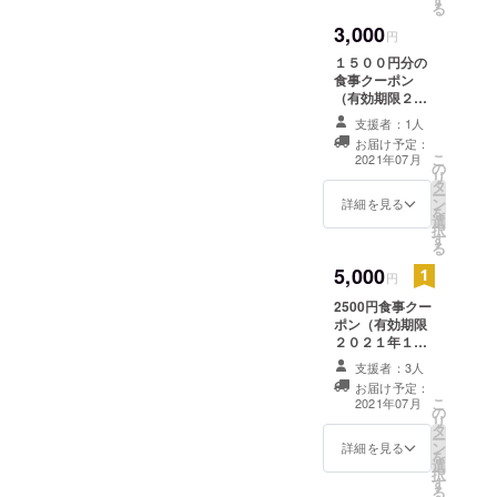
る
3,000
円
１５００円分の
食事クーポン
（有効期限２０
２１年１０月
支援者：1人
末） お礼はがき
お届け予定：
こ
2021年07月
の
リ
タ
ー
ン
詳細を見る
を
選
択
す
る
5,000
円
2500円食事クー
ポン（有効期限
２０２１年１０
月末） お礼はが
支援者：3人
き 淡路島特選
お届け予定：
「成井さんちの
こ
2021年07月
の
完熟玉ねぎ」 １
リ
タ
個（ご来店時プ
ー
ン
レゼント）
詳細を見る
を
選
択
す
る