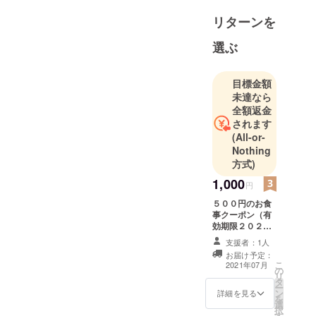
リターンを
選ぶ
目標金額
未達なら
全額返金
されます
(All-or-
Nothing
方式)
1,000
円
５００円のお食
事クーポン（有
効期限２０２１
年１０月末） お
支援者：1人
礼はがき
お届け予定：
こ
2021年07月
の
リ
タ
ー
ン
詳細を見る
を
選
択
す