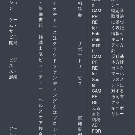
ショ
・
ア
相
シー
d
ン
映
カ
談
特定商
CAM
画
デ
会
取引法
PFI
ゲー
書
ミ
に基づ
RE
ム・
籍
ー
く表記
for
サー
・
と
情報セ
Ente
ビス
雑
は
キュリ
rtain
開発
誌
ク
サ
ティ方
men
出
ラ
ポ
針
t
版
ウ
ー
反社基
CAM
ビジ
ビ
ド
ト
本方針
PFI
ネ
ュ
フ
サ
カスタ
RE
ス・
ー
ァ
ー
マーハ
for
起業
テ
ン
ビ
ラスメ
Spor
ィ
デ
ス
ントに
ts
ー
ィ
対する
CAM
・
ン
考え方
PFI
ヘ
グ
クッ
RE
ル
と
キーポ
ふる
ス
は
リシー
さと
ケ
プ
実
納税
ア
ロ
施
AD
アー
舞
ジ
事
FOR
ト・
台
ェ
例