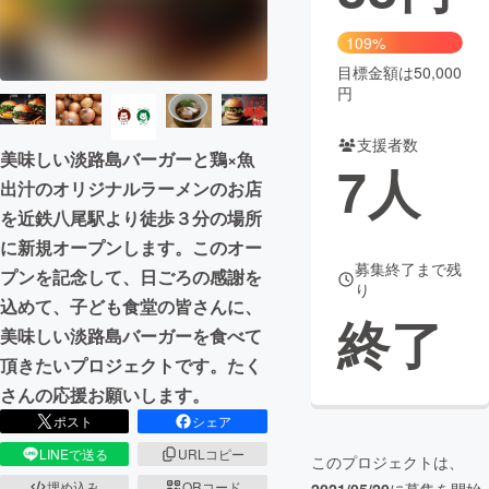
まちづくり・地域活性化
109%
目標金額は50,000
円
CAMPFIRE for Social Good
CAMPFIRE Creation
CAMPFIREふるさと納税
machi-ya
コミュニティ
支援者数
美味しい淡路島バーガーと鶏×魚
7
人
出汁のオリジナルラーメンのお店
を近鉄八尾駅より徒歩３分の場所
に新規オープンします。このオー
募集終了まで残
プンを記念して、日ごろの感謝を
り
込めて、子ども食堂の皆さんに、
終了
美味しい淡路島バーガーを食べて
頂きたいプロジェクトです。たく
さんの応援お願いします。
ポスト
シェア
LINEで送る
URLコピー
このプロジェクトは、
埋め込み
QRコード