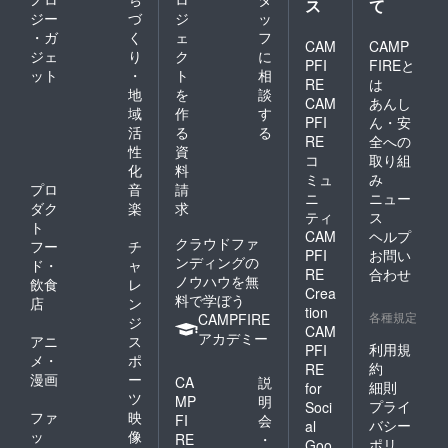
ス
て
ジー
づ
ジ
ッ
・ガ
く
ェ
フ
CAM
CAMP
ジェ
り
ク
に
PFI
FIREと
ット
・
ト
相
RE
は
地
を
談
CAM
あんし
域
作
す
PFI
ん・安
活
る
る
RE
全への
性
資
コ
取り組
化
料
ミュ
み
プロ
音
請
ニ
ニュー
ダク
楽
求
ティ
ス
ト
CAM
ヘルプ
クラウドファ
フー
チ
PFI
お問い
ンディングの
ド・
ャ
RE
合わせ
ノウハウを無
飲食
レ
Crea
料で学ぼう
店
ン
tion
各種規定
CAMPFIRE
ジ
CAM
アカデミー
アニ
ス
利用規
PFI
メ・
ポ
約
RE
漫画
ー
CA
説
細則
for
ツ
MP
明
プライ
Soci
ファ
映
FI
会
バシー
al
ッ
像
RE
・
ポリ
Goo