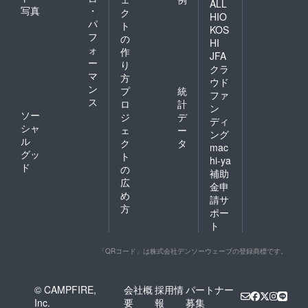
ALL
写真
・
ク
HIO
パ
ト
KOS
フ
の
HI
ォ
作
JFA
ー
り
クラ
マ
方
ウド
ン
プ
統
ファ
ス
ロ
計
ン
ソー
ジ
デ
ディ
シャ
ェ
ー
ング
ル
ク
タ
mac
グッ
ト
hi-ya
ド
の
補助
広
金申
め
請サ
方
ポー
ト
「QRコード」は株式会社デンソーウェーブの登録商標です。
© CAMPFIRE,
会社概
採用情
パートナー
Inc.
要
報
募集