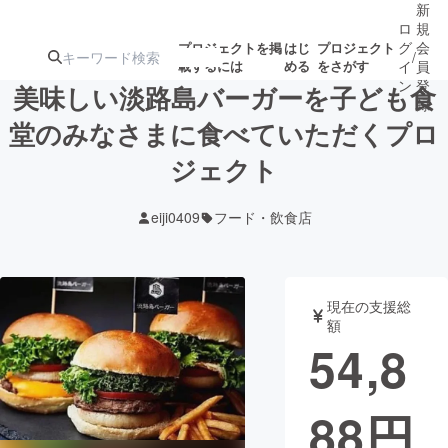
新
ロ
規
グ
会
プロジェクトを掲
はじ
プロジェクト
/
載するには
める
をさがす
イ
員
ン
登
美味しい淡路島バーガーを子ども食
録
堂のみなさまに食べていただくプロ
ジェクト
人気のプロ
注目のリ
注目の新着プロ
募集終了が近いプ
もうすぐ公開
ジェクト
ターン
ジェクト
ロジェクト
されます
eiji0409
フード・飲食店
アート・写真
音楽
現在の支援総
テクノロジー・ガジェット
ゲーム・サ
額
54,8
映像・映画
書籍・雑誌
88
円
ビジネス・起業
チャレンジ