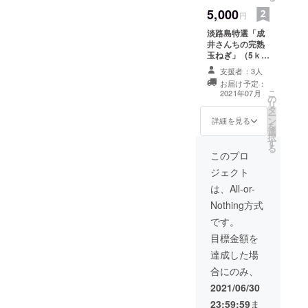
5,000
円
淡路島特選「成
井さんちの完熟
玉ねぎ」（5ｋ
ｇ） 交換クーポ
支援者：3人
ン券（有効期限
お届け予定：
２０２１年１０
こ
2021年07月
の
月） お礼はがき
リ
タ
ー
ン
詳細を見る
を
選
択
す
る
このプロ
ジェクト
は、All-or-
Nothing方式
です。
目標金額を
達成した場
合にのみ、
2021/06/30
23:59:59
ま