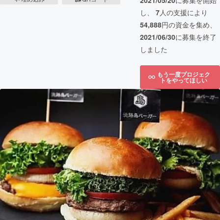
2021/05/20
に募集を開始
し、
7
人の支援により
54,888
円の資金を集め、
2021/06/30
に募集を終了
しました
もう一度プロジェク
トをやってほしい