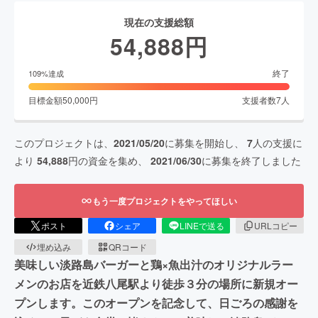
現在の支援総額
54,888
円
終了
109
%達成
目標金額
50,000
円
支援者数
7
人
このプロジェクトは、
2021/05/20
に募集を開始し、
7
人の支援に
より
54,888
円の資金を集め、
2021/06/30
に募集を終了しました
もう一度プロジェクトをやってほしい
ポスト
シェア
LINEで送る
URLコピー
埋め込み
QRコード
美味しい淡路島バーガーと鶏×魚出汁のオリジナルラー
メンのお店を近鉄八尾駅より徒歩３分の場所に新規オー
プンします。このオープンを記念して、日ごろの感謝を