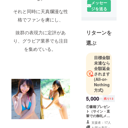
メッセー
載『限定書
ジを送る
籍化』＆
それと同時に天真爛漫な性
『卒業イベ
格でファンを虜にし、
ント』プロ
ジェクトが
リターンを
抜群の表現力に定評があ
始動しまし
り、グラビア業界でも注目
た。
選ぶ
を集めている。
目標金額
未達なら
全額返金
されます
(All-or-
Nothing
方式)
5,000
円
残り13
①書籍プレゼン
ト（サイン・直
筆での御礼メッ
セージ付き） ※
支援者：17人
お名前（ニック
お届け予定：