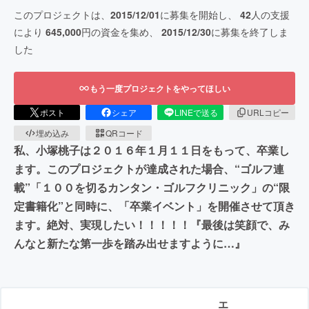
このプロジェクトは、
2015/12/01
に募集を開始し、
42
人の支援
により
645,000
円の資金を集め、
2015/12/30
に募集を終了しま
した
もう一度プロジェクトをやってほしい
ポスト
シェア
LINEで送る
URLコピー
埋め込み
QRコード
私、小塚桃子は２０１６年１月１１日をもって、卒業し
ます。このプロジェクトが達成された場合、“ゴルフ連
載”「１００を切るカンタン・ゴルフクリニック」の“限
定書籍化”と同時に、「卒業イベント」を開催させて頂き
ます。絶対、実現したい！！！！！『最後は笑顔で、み
んなと新たな第一歩を踏み出せますように…』
エ