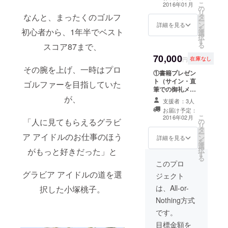
に直筆でご支援
頂きます
こ
2016年01月
の
者様として、最
③2shotチェキ
リ
なんと、まったくのゴルフ
タ
終ページにご支
（１枚） ④撮り
ー
ン
援者様のニック
詳細を見る
下し生写真（3
を
初心者から、1年半でベスト
選
ネーム（クレ
枚） ⑤撮影タイ
択
す
ジット）を小塚
ム（私服・水
る
スコア87まで、
桃子の直筆で入
着）・フィルム
70,000
れさせて頂きま
カメラ：可・デ
円
在庫なし
す ③2shotチェ
ジタルカメラ：
その腕を上げ、一時はプロ
①書籍プレゼン
キ（３枚） ④撮
可・携帯カメ
ト（サイン・直
り下し生写真（5
ラ：不可 ⑥イベ
ゴルファーを目指していた
筆での御礼メッ
枚） ⑤撮影タイ
ント会場での限
セージ付き） ②
が、
ム（私服・水
定パン屋さん
支援者：3人
小塚桃子が書籍
着）・フィルム
（小塚桃子の手
お届け予定：
に直筆でご支援
カメラ：可・デ
作りです） ⑦ボ
こ
2016年02月
「人に見てもらえるグラビ
の
者様として、最
ジタルカメラ：
イスメッセージ
リ
タ
終ページにご支
可・携帯カメ
（携帯電話・ス
ー
ア アイドルのお仕事のほう
ン
援者様のニック
詳細を見る
ラ：不可 ⑥イベ
マートフォン）
を
選
ネーム（クレ
ント会場での限
⑧ご支援者様の
択
がもっと好きだった」と
す
ジット）を小塚
定パン屋さん
私物にサイン・
る
桃子の直筆で入
このプロ
（小塚桃子の手
メッセージ ※イ
れさせて頂きま
作りです） ⑦こ
ベントにご参加
グラビア アイドルの道を選
ジェクト
す ③2shotチェ
れまでのグラビ
できない場合に
キ（5枚） ④撮
は、All-or-
ア撮り下し画
択した小塚桃子。
関して、③・
り下し生写真
像、自撮り画像
⑤・⑥・⑦・⑧
Nothing方式
（10枚） ⑤撮影
（秘蔵）を（計
の特典をこれま
タイム（私服・
です。
150点）データ
での「グラビア
水着）・フィル
にてプレゼント
撮り下し画像」
目標金額を
ムカメラ：可・