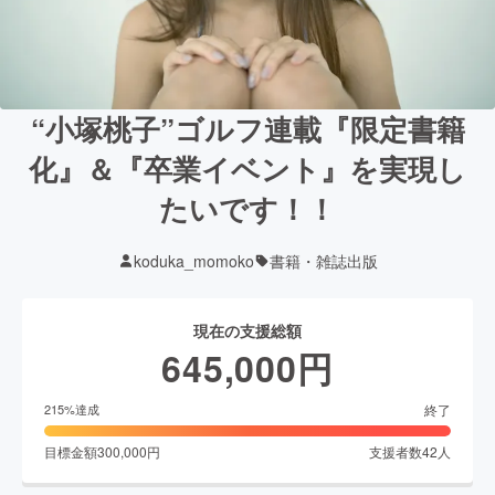
“小塚桃子”ゴルフ連載『限定書籍
化』＆『卒業イベント』を実現し
たいです！！
koduka_momoko
書籍・雑誌出版
現在の支援総額
645,000
円
終了
215
%達成
目標金額
300,000
円
支援者数
42
人