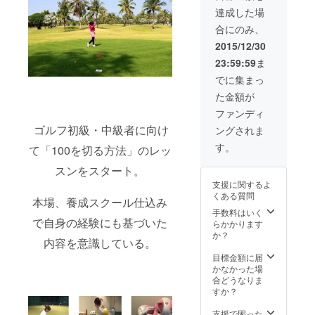
⑧イベント風
「自撮り画像
デジタルカメ
達成した場
景・オリジナル
（秘蔵）」を
ラ：可・携帯カ
動画をプレゼン
（計100点）
合にのみ、
メラ：不可 ⑥イ
ト（後日、郵送
データ（パッ
ベント会場での
2015/12/30
致します） ⑨ボ
ケージ化したも
限定パン屋さん
イスメッセージ
の）にてプレゼ
23:59:59
ま
（小塚桃子の手
（携帯電話・ス
ントに変更させ
作りです） ⑦こ
でに集まっ
マートフォン）
て頂きます（郵
れまでのグラビ
⑩私物プレゼン
送になります）
た金額が
ア撮り下し画
ト
像、自撮り画像
ファンディ
（秘蔵）を（計
ゴルフ初級・中級者に向け
ングされま
200点）データ
にてプレゼント
す。
て「100を切る方法」のレッ
⑧イベント風
景・オリジナル
スンをスタート。
動画をプレゼン
支援に関するよ
ト（後日、郵送
くある質問
本場、養成スクール仕込み
致します） ⑨ボ
手数料はいく
イスメッセージ
で自身の経験にも基づいた
らかかります
（携帯電話・ス
か？
マートフォン）
内容を意識している。
⑩私物プレゼン
目標金額に届
ト ⑪手作りお弁
かなかった場
当のプレゼント
合どうなりま
⑫イベント開始
すか？
前のマスコミ取
材の模様を観覧
支援で困った
できるよう、ご