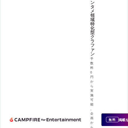
ン
タ
メ
領
域
特
化
型
ク
ラ
フ
ァ
ン
手
数
料
0
円
か
ら
実
施
可
能
。
企
画
掲載
無料
か
ら