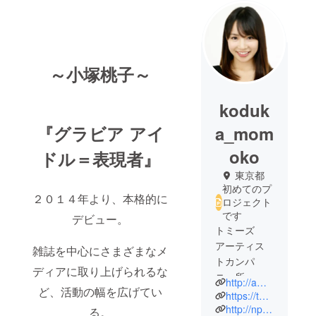
～小塚桃子～
koduk
『グラビア アイ
a_mom
oko
ドル＝表現者』
東京都
初めてのプ
２０１４年より、本格的に
ロジェクト
です
デビュー。
トミーズ
アーティス
雑誌を中心にさまざまなメ
トカンパ
ディアに取り上げられるな
ニー所
http://ameblo.jp/koduka-momoko/
ど、活動の幅を広げてい
属、“小塚桃
https://twitter.com/kodukamomoko
子”ゴルフ連
http://npn.co.jp/article/detail/09625365/
る。