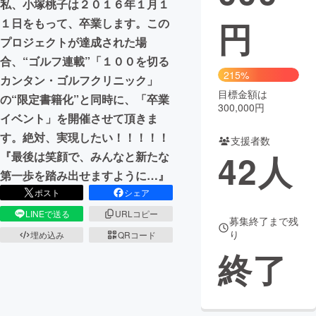
私、小塚桃子は２０１６年１月１
円
１日をもって、卒業します。この
まちづくり・地域活性化
プロジェクトが達成された場
合、“ゴルフ連載”「１００を切る
CAMPFIRE for Social Good
CAMPFIRE Creation
215%
カンタン・ゴルフクリニック」
CAMPFIREふるさと納税
machi-ya
コミュニティ
目標金額は
の“限定書籍化”と同時に、「卒業
300,000円
イベント」を開催させて頂きま
す。絶対、実現したい！！！！！
支援者数
42
人
『最後は笑顔で、みんなと新たな
第一歩を踏み出せますように…』
ポスト
シェア
LINEで送る
URLコピー
募集終了まで残
り
埋め込み
QRコード
終了