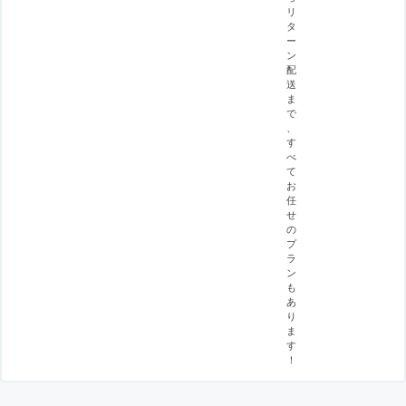
リ
タ
ー
ン
配
送
ま
で
、
す
べ
て
お
任
せ
の
プ
ラ
ン
も
あ
り
ま
す
！