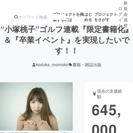
新
ロ
規
グ
会
プロジェクトを掲
はじ
プロジェクト
/
載するには
める
をさがす
イ
員
ン
登
“小塚桃子”ゴルフ連載『限定書籍化』
録
＆『卒業イベント』を実現したいで
す！！
人気のプロ
注目のリ
注目の新着プロ
募集終了が近いプ
もうすぐ公開
ジェクト
ターン
ジェクト
ロジェクト
されます
koduka_momoko
書籍・雑誌出版
アート・写真
音楽
現在の支援総
テクノロジー・ガジェット
ゲーム・サ
額
645,
映像・映画
書籍・雑誌
000
ビジネス・起業
チャレンジ