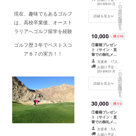
ネーム）をメッ
こ
2016年01月
の
セージにてお知
リ
タ
らせ下さい ②撮
現在、趣味でもあるゴルフ
ー
ン
り下し生写真（1
詳細を見る
を
選
枚） ③イベント
は、高校卒業後、オースト
択
す
会場での限定パ
る
ラリアへゴルフ留学を経験
ン屋さん （小塚
10,000
桃子の手作りで
円
残り43
す） ※イベント
ゴルフ歴３年でベストスコ
①書籍プレゼン
にご参加された
ト（サイン・直
方のみ
ア８７の実力！！
筆での御礼メッ
セージ付き） ※
支援者：17人
イベントにご参
お届け予定：
加できない場合
こ
2016年01月
の
に関して、お名
リ
タ
前（ニックネー
ー
ン
ム）をメッセー
詳細を見る
を
選
ジにてお知らせ
択
す
下さい ②小塚桃
る
子が書籍に直筆
30,000
でご支援者様と
円
残り2
して、最終ペー
①書籍プレゼン
ジにご支援者様
ト（サイン・直
のニックネーム
筆での御礼メッ
（クレジット）
セージ付き） ②
を小塚桃子の直
支援者：5人
小塚桃子が書籍
筆で入れさせて
お届け予定：