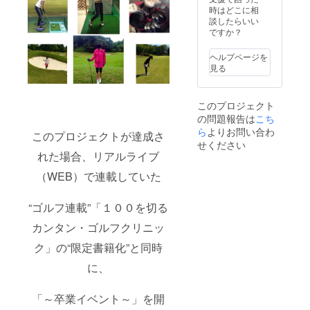
時はどこに相
招待致します
談したらいい
（イベント前
ですか？
に、小塚桃子の
楽屋裏を見学・
お話しできま
ヘルプページを
す） ⑬小塚桃子
見る
とご支援者様と
の2shot写真を
ランダムに入れ
このプロジェクト
た書籍を後日、
の問題報告は
こち
郵送致します
ら
よりお問い合わ
このプロジェクトが達成さ
せください
れた場合、リアルライブ
（WEB）で連載していた
“ゴルフ連載”「１００を切る
カンタン・ゴルフクリニッ
ク」の“限定書籍化”と同時
に、
「～卒業イベント～」を開