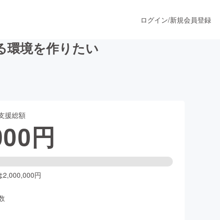
ログイン
/
新規会員登録
る環境を作りたい
うすぐ公開されます
支援総額
プロダクト
000
円
ファッション
スポーツ
,000,000円
数
ア
ソーシャルグッド
人