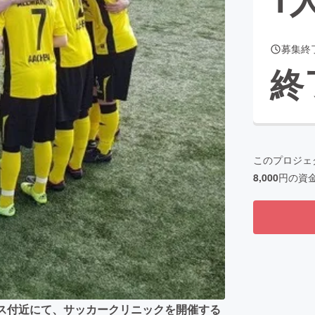
募集終
CAMPFIRE for Social Good
CAMPFIRE Creation
終
CAMPFIREふるさと納税
machi-ya
コミュニティ
このプロジェ
8,000
円の資
ルス付近にて、サッカークリニックを開催する