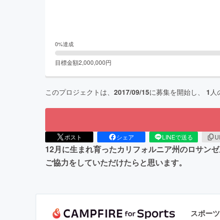
0
%達成
目標金額
2,000,000
円
このプロジェクトは、
2017/09/15
に募集を開始し、
1
人
ポスト
シェア
LINEで送る
U
12月に生まれ育ったカリフォルニア州のロサン
ご協力をしていただけたらと思います。
スポーツ