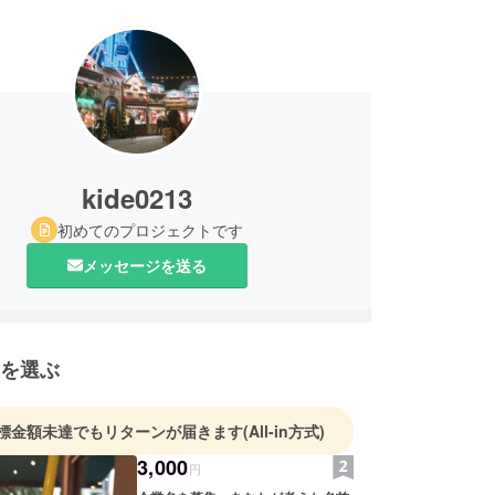
kide0213
初めてのプロジェクトです
メッセージを送る
を選ぶ
標金額未達でもリターンが届きます
(All-in方式)
3,000
円