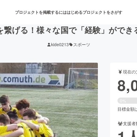
プロジェクトを掲載するには
はじめる
プロジェクトをさがす
を繋げる！様々な国で「経験」ができ
kide0213
スポーツ
注目のリターン
注目の新着プロジェクト
募集終了が近いプロジェクト
も
現在の
音楽
舞台・パフォーマンス
8,
ゲーム・サービス開発
フード・飲食店
0%
書籍・雑誌出版
アニメ・漫画
目標金額は2
支援者
チャレンジ
ビューティー・ヘルスケ
1