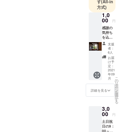
す
(All-in
方式)
1,0
00
円
感謝の
気持ち
を込め
たメッ
支援
セージ
者：
とヨリ
6人
ドコロ1
お届
日利用
け予
チケッ
定：
トをお
2021
年09
送りし
こ
月
ます。
の
リ
チケッ
タ
ー
トは
ン
詳細を見る
を
メール
選
択
でお送
す
る
りいた
3,0
しま
す。 ご
00
円
来店い
土日祝
ただい
日の9：
た際
00～
に、ヨ