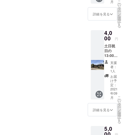
こ
月
び注文
に、ヨ
の
リ
させて
リドコ
タ
ー
頂きま
ロから
ン
詳細を見る
を
す） リ
のメー
選
択
ターン
ルをお
す
る
として
見せく
4,0
祝い植
ださ
物に広
00
い。 ＊
円
告欄を
「備考
土日祝
作って
欄」に
日の
お名前
どのよ
13:00～
や会社
うにご
17：00
名、
利用さ
支援
まで、
サービ
れたい
者：
ヨリド
ス内容
か（○○
1人
コロ板
などを
セミ
お届
間3部屋
記載い
ナー、
け予
をお使
ただけ
定：
お稽古
いいた
2021
ます。
利用、
年09
だける
【注意
写真撮
こ
月
プラン
事項】
の
影な
リ
です。
・備考
タ
ど）の
ー
通常
欄にお
ン
ご記載
詳細を見る
を
8000円
名前や
選
をお願
択
→4000
会社
す
いいし
る
円でお
名、
ます。
5,0
使いい
サービ
有効期
ただけ
00
ス内容
限▶
円