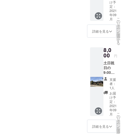
す。
ルをお
お稽古
け予
（植物
見せく
定：
利用、
はこち
2021
ださ
写真撮
年09
らで選
い。 ※
影な
こ
月
び注文
ご本人
の
ど）の
リ
させて
様お一
タ
ご記載
ー
頂きま
人のご
ン
をお願
詳細を見る
を
す） リ
利用と
選
いいし
択
ターン
なりま
す
ます。
る
として
す。 有
有効期
8,0
祝い植
効期限
限▶
物に広
00
▶メー
メール
円
告欄を
ル送信
送信か
土日祝
作って
から１
ら１年
日の
お名前
年間
間
9:00～
や会社
17：00
名、
支援
まで、
サービ
者：
ヨリド
ス内容
1人
コロ板
などを
お届
間3部屋
記載い
け予
をお使
ただけ
定：
いいた
2021
ます。
年09
だける
【注意
こ
月
プラン
事項】
の
リ
です。
・備考
タ
ー
通常
欄にお
ン
詳細を見る
を
16000
名前や
選
択