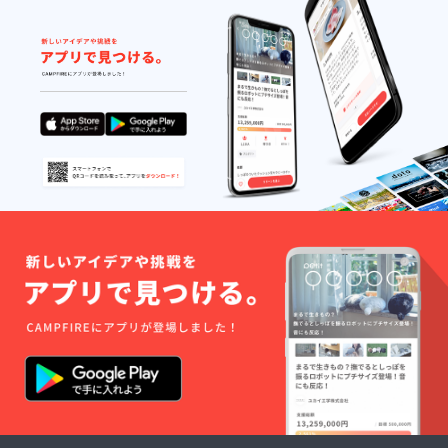
魅力を
引き出
してく
れるは
ずで
す！
（この
リター
ンに添
付して
いる写
真はす
べてア
ラタケ
ンジさ
んに撮
影いた
だきま
した）
＊七五
三など
特別な
イベン
ト撮影
にはご
利用い
ただけ
ませ