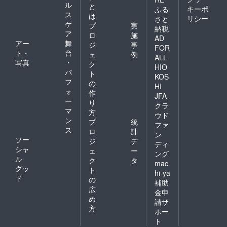
ル
と
キーポ
ふる
ス
は
リシー
さと
ケ
プ
実
納税
ア
ロ
施
AD
アー
舞
ジ
事
FOR
ト・
台
ェ
例
ALL
写真
・
ク
HIO
パ
ト
KOS
フ
の
HI
ォ
作
JFA
ー
り
クラ
マ
方
ウド
ン
プ
統
ファ
ス
ロ
計
ン
ソー
ジ
デ
ディ
シャ
ェ
ー
ング
ル
ク
タ
mac
グッ
ト
hi-ya
ド
の
補助
広
金申
め
請サ
方
ポー
ト