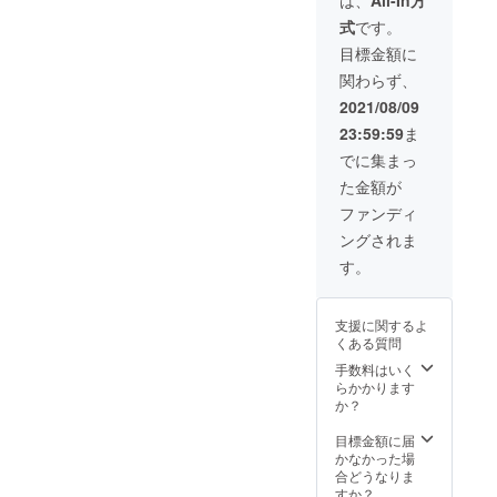
は、
All-In方
拠点と
から１
式
です。
した出
年間
張撮影
目標金額に
中心の
関わらず、
写真撮
影サー
2021/08/09
ビス
23:59:59
ま
「BAB
YHOME
でに集まっ
GROUN
た金額が
D」、ま
た今年
ファンディ
の5月に
ングされま
は宇都
宮市に
す。
新しく
「宇都
宮フォ
支援に関するよ
トスタ
くある質問
ジオ
studioS
手数料はいく
OLPHソ
らかかります
ルフ」
か？
を立ち
上げら
目標金額に届
れまし
かなかった場
た。ナ
合どうなりま
チュラ
すか？