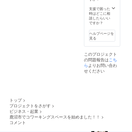
ルでや
さしく
支援で困った
センス
時はどこに相
いいけ
談したらいい
ど気
ですか？
取って
ない、
ヘルプページを
そんな
見る
写真を
撮って
くださ
このプロジェクト
る、個
の問題報告は
こち
人的に
めちゃ
ら
よりお問い合わ
くちゃ
せください
好きな
写真家
さんで
す。 ぜ
ひこの
機会に
トップ
>
ヨリド
プロジェクトをさがす
>
コロで
ビジネス・起業
>
撮影さ
れてみ
鹿沼市でコワーキングスペースを始めました！！
>
てくだ
コメント
さい。
新たな