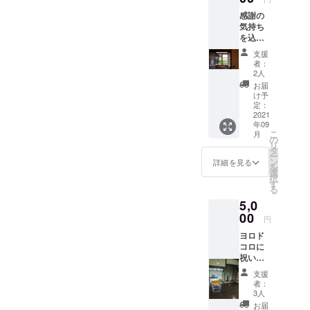
ます。
など広
メール
感謝の
チケッ
告欄に
送信か
気持ち
トは
書くた
ら１年
を込め
メール
めの
間
たメッ
でお送
情報の
支援
セージ
りいた
記載を
者：
とヨリ
しま
お願い
2人
ドコロ1
す。 ご
しま
お届
日×5日
来店い
す。
け予
分ご利
ただい
定：
広告不
用チ
2021
た際
要の場
年09
ケット
に、ヨ
合は
こ
月
をお送
リドコ
の
「不
リ
りしま
ロから
タ
要」と
ー
す。 チ
のメー
ン
記載頂
詳細を見る
を
ケット
ルをお
選
ければ
択
はメー
見せく
す
OKで
る
ルでお
ださ
す。
5,0
送りい
い。 ＊
たしま
00
「備考
円
す。 ご
欄」に
ヨロド
来店い
どのよ
コロに
ただい
うにご
祝い植
た際
利用さ
物
に、ヨ
れたい
支援
（中）
リドコ
か（○○
者：
を送る
ロから
セミ
3人
支援で
のメー
ナー、
お届