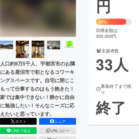
円
まちづくり・地域活性化
85%
目標金額は
CAMPFIRE for Social Good
CAMPFIRE Creation
300,000円
CAMPFIREふるさと納税
machi-ya
コミュニティ
支援者数
33
人
人口約9万5千人、宇都宮市のお隣
にある鹿沼市で初となるコワーキ
ングスペースです。自宅に閉じこ
募集終了まで残
もって仕事するのはもう飽きた！
り
家では集中できない！静かに自由
終了
に勉強したい！そんなニーズに応
えたいと思っています。
ポスト
シェア
LINEで送る
URLコピー