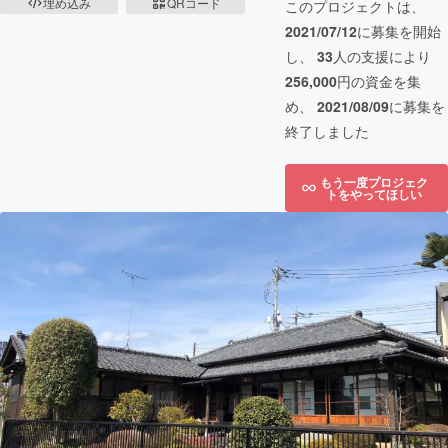
埋め込み
QRコード
このプロジェクトは、
2021/07/12
に募集を開始
し、
33
人の支援により
256,000
円の資金を集
め、
2021/08/09
に募集を
終了しました
もう一度プロジェク
トをやってほしい