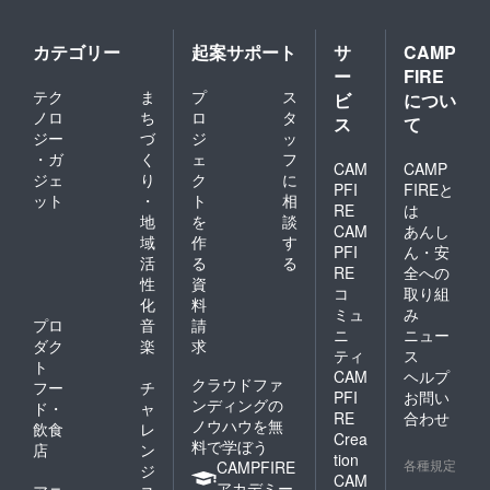
ん。 ＊
撮影時
間は1～
カテゴリー
起案サポート
サ
CAMP
1時間半
ー
FIRE
程です
テク
ま
プ
ス
ビ
につい
＊ヘア
ノロ
ち
ロ
タ
メイク
ス
て
や着付
ジー
づ
ジ
ッ
け等が
・ガ
く
ェ
フ
CAM
CAMP
必要な
ジェ
り
ク
に
場合は
PFI
FIREと
ット
・
ト
相
お済ま
RE
は
地
を
談
せに
CAM
あんし
なっ
域
作
す
PFI
ん・安
て、ヨ
活
る
る
RE
全への
リドコ
性
資
ロにに
コ
取り組
化
料
おいで
ミュ
み
プロ
音
請
くださ
ニ
ニュー
い ＊撮
ダク
楽
求
ティ
ス
影した
ト
CAM
ヘルプ
お写真
クラウドファ
フー
チ
PFI
お問い
はデー
ンディングの
ド・
ャ
タでの
RE
合わせ
ノウハウを無
飲食
レ
お渡し
Crea
料で学ぼう
店
ン
になり
tion
各種規定
CAMPFIRE
ます ＊
ジ
CAM
撮影日
アカデミー