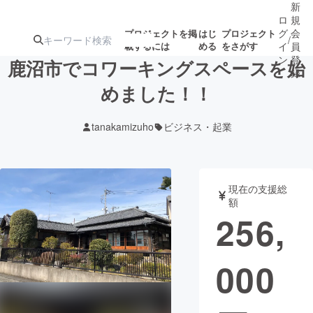
新
ロ
規
グ
会
プロジェクトを掲
はじ
プロジェクト
/
載するには
める
をさがす
イ
員
ン
登
鹿沼市でコワーキングスペースを始
録
めました！！
人気のプロ
注目のリ
注目の新着プロ
募集終了が近いプ
もうすぐ公開
tanakamizuho
ビジネス・起業
ジェクト
ターン
ジェクト
ロジェクト
されます
アート・写真
音楽
現在の支援総
額
256,
テクノロジー・ガジェット
ゲーム・サ
000
映像・映画
書籍・雑誌
ビジネス・起業
チャレンジ