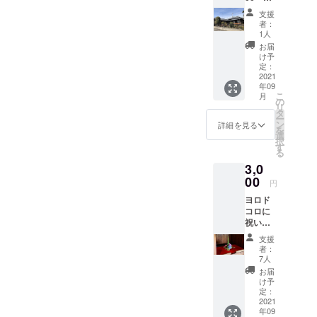
12：00
リドコ
支援
まで、
ロから
者：
ヨリド
のメー
1人
コロの
ルをお
お届
板間3部
見せく
け予
屋をお
ださ
定：
使いい
2021
い。 ※
年09
ただけ
ご本人
こ
月
るプラ
様お一
の
リ
ンで
人のご
タ
ー
す。 通
利用と
ン
詳細を見る
を
常6000
なりま
選
択
円
す。 有
す
る
→3000
効期限
3,0
円でお
▶メー
使いい
00
ル送信
円
ただけ
から１
ヨロド
ます。
年間
コロに
チケッ
祝い植
トは
物
メール
支援
（小）
でお送
者：
を送る
りいた
7人
支援で
しま
お届
す。
す。 ご
け予
（植物
来店い
定：
はこち
2021
ただい
年09
らで選
た際