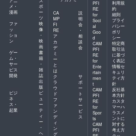
アニ
ス
利用規
PFI
等、詳
メ・
ポ
細につ
約
RE
漫画
ー
CA
説
きまし
細則
for
ツ
てはご
MP
明
プライ
Soci
支援い
ファ
映
FI
会
バシー
al
ただき
ッ
像
RE
・
ポリ
Goo
ました
ショ
・
ア
相
シー
後に
d
ン
映
カ
談
メール
特定商
CAM
画
でご連
デ
会
取引法
PFI
絡させ
ゲー
書
ミ
に基づ
RE
ていた
ム・
籍
ー
く表記
for
だきま
サー
・
と
情報セ
Ente
す。 ＊
ビス
雑
は
有効期
キュリ
rtain
開発
誌
ク
サ
限は
ティ方
men
出
メール
ラ
ポ
針
t
送信か
版
ウ
ー
反社基
CAM
ら1年間
ビジ
ビ
ド
ト
本方針
PFI
です
ネ
ュ
フ
サ
カスタ
RE
ス・
ー
ァ
ー
マーハ
for
起業
テ
ン
ビ
ラスメ
Spor
ィ
デ
ス
ントに
ts
ー
ィ
対する
CAM
・
ン
考え方
PFI
ヘ
グ
クッ
RE