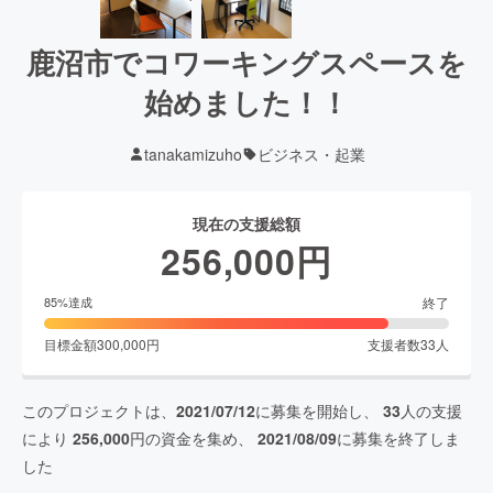
鹿沼市でコワーキングスペースを
始めました！！
tanakamizuho
ビジネス・起業
現在の支援総額
256,000
円
終了
85
%達成
目標金額
300,000
円
支援者数
33
人
このプロジェクトは、
2021/07/12
に募集を開始し、
33
人の支援
により
256,000
円の資金を集め、
2021/08/09
に募集を終了しま
した