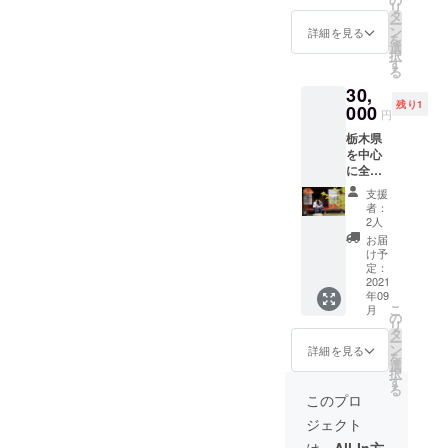
「不
リ
りしま
様お一
タ
要」と
ー
す。 チ
人のご
ン
記載頂
詳細を見る
を
ケット
利用と
選
ければ
択
はメー
なりま
す
OKで
る
ルでお
す。 有
す。
30,
送りい
効期限
残り1
たしま
000
▶メー
円
す。 ご
ル送信
栃木県
来店い
から１
を中心
ただい
年間
に全国
た際
で活躍
に、ヨ
支援
されて
リドコ
者：
いる
ロから
2人
photogr
のメー
お届
apher
ルをお
け予
アラタ
見せく
定：
ケンジ
2021
ださ
年09
さんに
い。 ※
こ
月
ヨリド
ご本人
の
リ
コロで
様お一
タ
ー
写真を
人のご
ン
詳細を見る
を
撮って
利用と
選
択
いただ
なりま
す
る
けるプ
す。 有
このプロ
ランで
効期限
ジェクト
す。 栃
▶メー
木市を
ル送信