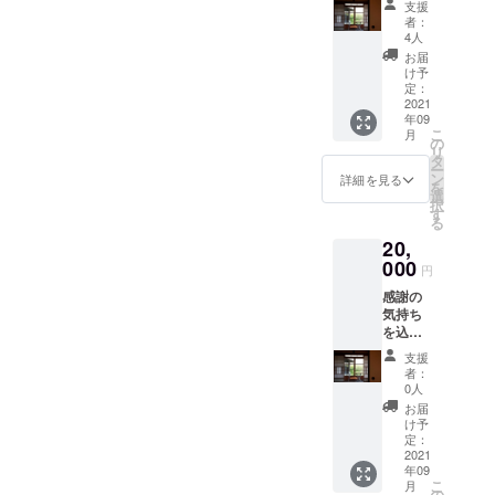
名、
利用さ
支援
セージ
サービ
れたい
者：
とヨリ
ス内容
か（○○
4人
ドコロ1
などを
セミ
お届
日×10日
記載い
ナー、
け予
分ご利
ただけ
定：
お稽古
用チ
2021
ます。
利用、
年09
ケット
【注意
写真撮
こ
月
をお送
事項】
の
影な
リ
りしま
・備考
タ
ど）の
ー
す。 チ
欄にお
ン
ご記載
詳細を見る
を
ケット
名前や
選
をお願
択
はメー
会社
す
いいし
る
ルでお
名、
ます。
20,
送りい
サービ
たしま
000
ス内容
円
す。 ご
など広
感謝の
来店い
告欄に
気持ち
ただい
書くた
を込め
た際
めの
たメッ
に、ヨ
情報の
支援
セージ
リドコ
記載を
者：
とヨリ
ロから
お願い
0人
ドコロ1
のメー
しま
お届
日×20日
ルをお
す。
け予
分ご利
見せく
定：
広告不
用チ
2021
ださ
要の場
年09
ケット
い。 ※
合は
こ
月
をお送
ご本人
の