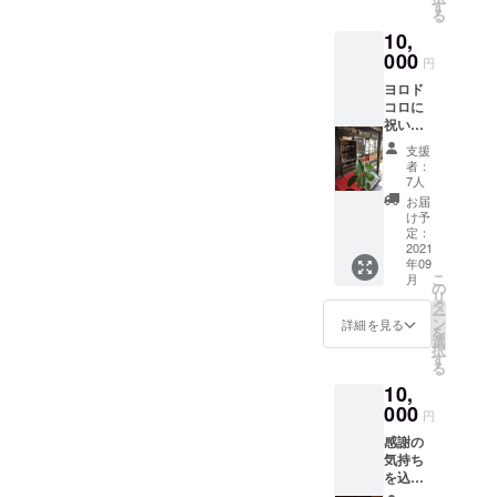
円
会社
す
る
→8000
名、
10,
円でお
サービ
使いい
000
ス内容
円
ただけ
など広
ヨロド
ます。
告欄に
コロに
チケッ
書くた
祝い植
トは
めの
物
メール
情報の
支援
（大）
でお送
記載を
者：
を送る
りいた
お願い
7人
支援で
しま
しま
お届
す。
す。 ご
す。
け予
（植物
来店い
定：
広告不
はこち
2021
ただい
要の場
年09
らで選
た際
合は
こ
月
び注文
に、ヨ
の
「不
リ
させて
リドコ
タ
要」と
ー
頂きま
ロから
ン
記載頂
詳細を見る
を
す） リ
のメー
選
ければ
択
ターン
ルをお
す
OKで
る
として
見せく
す。
10,
祝い植
ださ
物に広
000
い。 ＊
円
告欄を
「備考
感謝の
作って
欄」に
気持ち
お名前
どのよ
を込め
や会社
うにご
たメッ