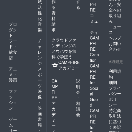
域
作
す
PFI
ん・安
活
る
る
RE
全への
性
資
コ
取り組
化
料
ミュ
み
プロ
音
請
ニ
ニュー
ダク
楽
求
ティ
ス
ト
CAM
ヘルプ
クラウドファ
フー
チ
PFI
お問い
ンディングの
ド・
ャ
RE
合わせ
ノウハウを無
飲食
レ
Crea
料で学ぼう
店
ン
tion
各種規定
CAMPFIRE
ジ
CAM
アカデミー
アニ
ス
利用規
PFI
メ・
ポ
約
RE
漫画
ー
CA
説
細則
for
ツ
MP
明
プライ
Soci
ファ
映
FI
会
バシー
al
ッ
像
RE
・
ポリ
Goo
ショ
・
ア
相
シー
d
ン
映
カ
談
特定商
CAM
画
デ
会
取引法
PFI
ゲー
書
ミ
に基づ
RE
ム・
籍
ー
く表記
for
サー
・
と