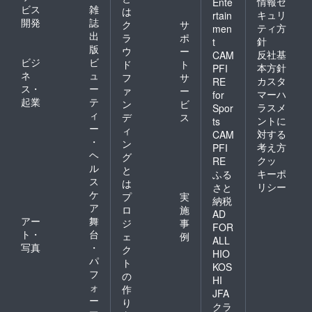
情報セ
Ente
ビス
雑
は
キュリ
rtain
開発
誌
ク
サ
ティ方
men
出
ラ
ポ
針
t
版
ウ
ー
反社基
CAM
ビジ
ビ
ド
ト
本方針
PFI
ネ
ュ
フ
サ
カスタ
RE
ス・
ー
ァ
ー
マーハ
for
起業
テ
ン
ビ
ラスメ
Spor
ィ
デ
ス
ントに
ts
ー
ィ
対する
CAM
・
ン
考え方
PFI
ヘ
グ
クッ
RE
ル
と
キーポ
ふる
ス
は
リシー
さと
ケ
プ
実
納税
ア
ロ
施
AD
アー
舞
ジ
事
FOR
ト・
台
ェ
例
ALL
写真
・
ク
HIO
パ
ト
KOS
フ
の
HI
ォ
作
JFA
ー
り
クラ