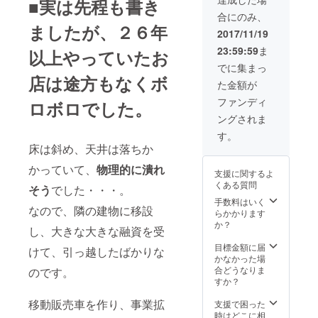
■実は先程も書き
合にのみ、
ましたが、２６年
2017/11/19
23:59:59
ま
以上やっていたお
でに集まっ
店は途方もなくボ
た金額が
ファンディ
ロボロでした。
ングされま
す。
床は斜め、天井は落ちか
かっていて、
物理的に潰れ
支援に関するよ
くある質問
そう
でした・・・。
手数料はいく
なので、隣の建物に移設
らかかります
か？
し、大きな大きな融資を受
目標金額に届
けて、引っ越したばかりな
かなかった場
合どうなりま
のです。
すか？
移動販売車を作り、事業拡
支援で困った
時はどこに相