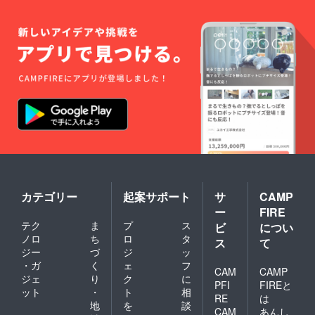
カテゴリー
起案サポート
サ
CAMP
ー
FIRE
テク
ま
プ
ス
ビ
につい
ノロ
ち
ロ
タ
ス
て
ジー
づ
ジ
ッ
・ガ
く
ェ
フ
CAM
CAMP
ジェ
り
ク
に
PFI
FIREと
ット
・
ト
相
RE
は
地
を
談
CAM
あんし