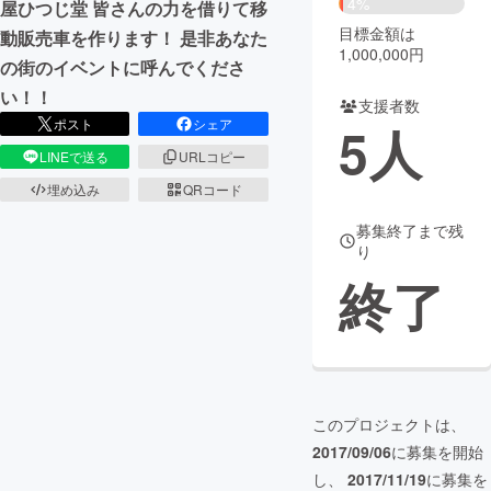
4%
屋ひつじ堂 皆さんの力を借りて移
目標金額は
動販売車を作ります！ 是非あなた
まちづくり・地域活性化
1,000,000円
の街のイベントに呼んでくださ
い！！
支援者数
CAMPFIRE for Social Good
CAMPFIRE Creation
ポスト
シェア
5
人
CAMPFIREふるさと納税
machi-ya
コミュニティ
LINEで送る
URLコピー
埋め込み
QRコード
募集終了まで残
り
終了
このプロジェクトは、
2017/09/06
に募集を開始
し、
2017/11/19
に募集を