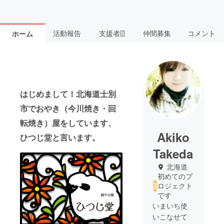
活動報告
支援者
仲間募集
コメント
ホーム
5
はじめまして！北海道士別
市でおやき（今川焼き・回
転焼き）屋をしています、
Akiko
ひつじ堂と言います。
Takeda
北海道
初めてのプ
ロジェクト
です
いまいち使
いこなせて