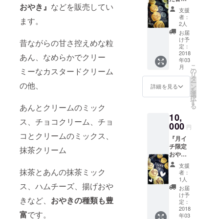
おやき』
などを販売してい
んのお
味しいもの
支援
名前を
者：
ます。
を食べるこ
車に刻
2人
みたい
と、などな
お届
と思っ
け予
昔ながらの甘さ控えめな粒
ど。
ていま
定：
す。 ※
2018
あん、なめらかでクリー
年03
車のど
【友達リク
こ
月
こに刻
ミーなカスタードクリーム
の
リ
エストにつ
むかは
タ
ー
の他、
車屋さ
いて】
ン
詳細を見る
を
んと相
選
----------------
択
談しま
す
る
あんとクリームのミック
----------------
す。 お
10,
名前の
----------------
ス、チョコクリーム、チョ
入った
000
円
---
画像を
コとクリームのミックス、
『月イ
基本的に
メール
チ限定
で送ら
抹茶クリーム
「面識のあ
おやき
せて頂
る方」
を含む
きま
支援
おやき
抹茶とあんの抹茶ミック
す。
「近々会う
者：
の詰め
1人
予定の方」
ス、ハムチーズ、揚げおや
合わ
お届
「友達から
せ』の
け予
きなど、
おやきの種類も豊
発送を
定：
紹介された
致しま
2018
富
です。
方」のみ承
年03
す！ １