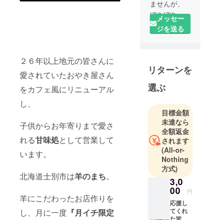
ませんが、
ぼちぼちや
メッセー
ります。
ジを送る
人生の山と
谷を結構必
死に歩いて
２６年以上地元の皆さんに
リターンを
ます。
愛されていたおやき屋さん
選ぶ
をカフェ風にリニューアル
趣味は手芸
全般（財
し、
日本手芸教
目標金額
未達なら
会推進委
子供からお年寄りまで愛さ
全額返金
員）、選挙
れる
甘味処
として営業して
されます
活動（ウグ
(All-or-
います。
イス嬢なの
Nothing
で）、まち
方式)
北海道士別市は
羊のまち
。
づくり
3,0
（えぇ、趣
00
円
羊にこだわったお店作りを
味ですが何
応援し
か？）、映
てくれ
し、月に一度
『月イチ限定
た皆さ
画鑑賞、美