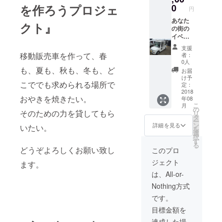
ますがあら
りしま
を作ろうプロジェ
0
円
す。 そ
かじめご了
れをお
あなた
クト』
承下さい。
店に持
の街の
----------------
参する
イベン
といつ
トに行
----------------
支援
でも
きおや
移動販売車を作って、春
者：
----------------
８％お
きを焼
0人
---
値引き
かせて
も、夏も、秋も、冬も、ど
お届
しま
頂きま
け予
こででも求められる場所で
す！！
す！ ス
定：
いつで
ケ
2018
おやきを焼きたい。
年08
もです
ジュー
こ
月
よ！
ルが合
の
どうぞよろ
そのための力を貸してもら
リ
持って
えば、
タ
ー
しく♪
いる限
道内外
ン
詳細を見る
いたい。
を
りずっ
問わ
選
択
とで
ず、皆
す
る
す！
さんの
どうぞよろしくお願い致し
このプロ
ご支援
ジェクト
ます。
で出来
た移動
は、All-or-
販売車
Nothing方式
で走っ
て行き
です。
ます！
目標金額を
達成した場