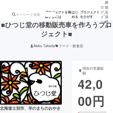
新
ロ
規
グ
会
プロジェクトを掲
はじ
プロジェクト
/
載するには
める
をさがす
イ
員
ン
登
■ひつじ堂の移動販売車を作ろうプロ
録
ジェクト■
人気のプロ
注目のリ
注目の新着プロ
募集終了が近いプ
もうすぐ公開
Akiko Takeda
フード・飲食店
ジェクト
ターン
ジェクト
ロジェクト
されます
アート・写真
音楽
現在の支援総
額
42,0
テクノロジー・ガジェット
ゲーム・サ
00
円
映像・映画
書籍・雑誌
北海道士別市、羊のまちのおやき
ビジネス・起業
チャレンジ