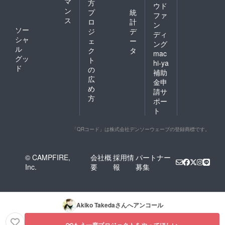
マ
方
ウド
ン
プ
統
ファ
ス
ロ
計
ン
ソー
ジ
デ
ディ
シャ
ェ
ー
ング
ル
ク
タ
mac
グッ
ト
hi-ya
ド
の
補助
広
金申
め
請サ
方
ポー
ト
「QRコード」は株式会社デンソーウェーブの登録商標です。
© CAMPFIRE,
会社概
採用情
パートナー
Inc.
要
報
募集
Akiko Takeda
さんへアンコール