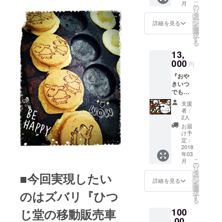
こ
月
０種類
認させて頂
の
リ
のひつ
タ
いておりま
ー
じ堂の
ン
詳細を見る
を
す。面識が
おやき
選
択
のライ
す
ない方から
る
ンナッ
のリクエス
13,
プの他
トについて
に限定
000
円
おやき
は、メッ
『おや
の詰め
セージを頂
きいつ
合わせ
でも値
をど
いたり、自
引きし
どーん
支援
己紹介や
ます
と送ら
者：
ウォールの
グッ
せて頂
2人
ズ』
きま
書き込み
お届
（見せ
す。
け予
で、その人
るだけ
定：
で割引
2018
となりが分
年03
になる
かる方のみ
こ
月
手作り
の
リ
承認させて
グッ
タ
■今回実現したい
ー
ズ） ひ
ン
頂くことに
詳細を見る
を
つじ堂
選
しておりま
のはズバリ『ひつ
択
オリジ
す
る
す。誠に勝
ナル
じ堂の移動販売車
100
グッズ
手とは存じ
をお送
,00