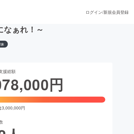
ログイン
/
新規会員登録
になぁれ！～
対象
うすぐ公開されます
支援総額
プロダクト
078,000
円
ファッション
スポーツ
,000,000円
数
ア
ソーシャルグッド