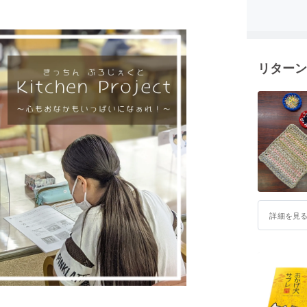
将来、思
未来へと
考えてお
リターン
令和2年度
・子ども
・キッチ
令和3年度
・キッチ
・キッチ
・クラウ
准ファンド
詳細を見