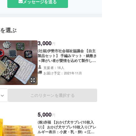
メッセージを送る
いと行動力をもって人を支援する側にまわり、
明るい連鎖を紡いでいってもらいたいと
ります。
を選ぶ
食支援会議開催
3,000
ンプロジェクト合議体結成
円
(社福)伊勢市社会福祉協議会 【自主
製品セット】 手編みマット・鍋敷き
ンプロジェクト合議体会議開催
＜障がい者が愛情を込めて製作した
ンプロジェクトリターン提供事業者会議開催
手編みマット(43cm×43cm)と鍋敷
支援者：16人
ドファンディング開始
き(17cm×17cm)のセットです。手
お届け予定：2021年11月
作り品1点ものにつき色・柄は手に
届いてからのお楽しみです。＞ 配送
レイザー3名在籍
について：北海道・沖縄県・離島へ
の配送可。 (プロジェクト実施主体
からのお礼状同封)
このリターンを選択する
る
5,000
円
(株)赤福 【おかげ犬サブレ(10枚入
り)】 おかげ犬サブレ10枚入り(アレ
ルギー表示：小麦・乳・卵) ＜江戸