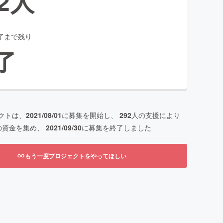
2
人
了まで残り
了
クトは、
2021/08/01
に募集を開始し、
292
人の支援により
の資金を集め、
2021/09/30
に募集を終了しました
もう一度プロジェクトをやってほしい