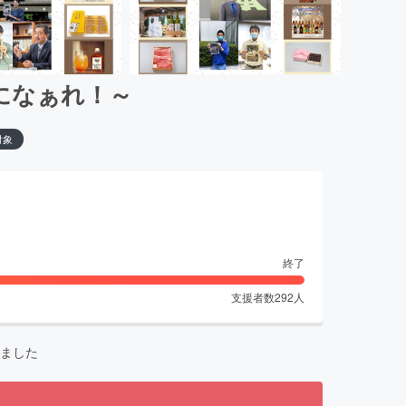
になぁれ！～
対象
終了
支援者数
292
人
ました