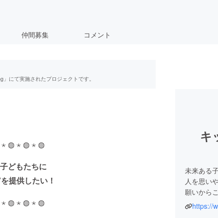
仲間募集
コメント
ing」にて実施されたプロジェクトです。
キ
 ⋆ ◍ ⋆ ◍ ⋆ ◍
子どもたちに
未来ある
”を提供したい！
人を思い
願いから
 ⋆ ◍ ⋆ ◍ ⋆ ◍
https:/
今回、み