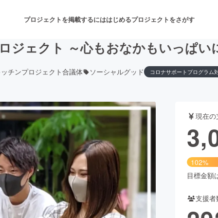
プロジェクトを掲載するには
はじめる
プロジェクトをさがす
プロジェクト ～心もおなかもいっぱい
キッチンプロジェクト合議体
ソーシャルグッド
コロナサポートプログラム
注目のリターン
注目の新着プロジェクト
募集終了が近いプロジェクト
も
現在の
音楽
舞台・パフォーマンス
3,
ゲーム・サービス開発
フード・飲食店
102%
書籍・雑誌出版
アニメ・漫画
目標金額は3
支援者
チャレンジ
ビューティー・ヘルスケ