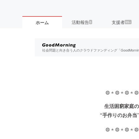
活動報告
支援者
ホーム
6
99+
社会問題と向き合う人のクラウドファンディング「GoodMorn
◍ ⋆ ◍ ⋆ ◍ ⋆ ◍
生活困窮家庭の
“手作りのお弁当
◍ ⋆ ◍ ⋆ ◍ ⋆ ◍