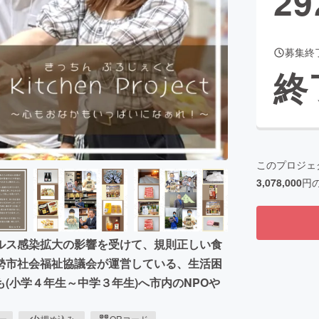
29
募集終
CAMPFIRE for Social Good
CAMPFIRE Creation
終
CAMPFIREふるさと納税
machi-ya
コミュニティ
このプロジェ
3,078,000
円
ルス感染拡大の影響を受けて、規則正しい食
勢市社会福祉協議会が運営している、生活困
(小学４年生～中学３年生)へ市内のNPOや
ピー
埋め込み
QRコード