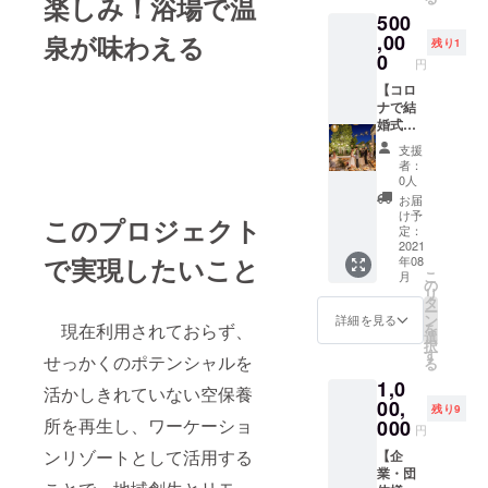
楽しみ！浴場で温
きるチ
ラウド
た方に
タでお
リター
がござ
500
ケット
ファン
は、宿
渡し ・
ンのオ
います
となり
ディン
,00
泉が味わえる
泊希望
屋上展
プショ
残り1
のでご
ます。
グ限定
日程の
0
望デッ
ンの中
了承く
円
連続10
プラン
確認の
キで
から希
ださ
泊でな
企業研
【コロ
ために
ポート
望日程
い。）
くても
修や社
ナで結
こちら
レート
を入力
チェッ
複数回
員旅
婚式が
からご
を撮影
してく
クイン
に分け
行、
できな
連絡を
（3
ださ
は15時
支援
て利用
サーク
かった
差し上
ショッ
い。
者：
以降。
頂くこ
ルや部
カップ
げま
ト）
0人
（希望
イベン
とがで
活の合
ル限
す。 有
し、
日程は
お届
トは19
きます
宿、ヨ
定】
効期限
データ
け予
先着順
時ス
このプロジェクト
が、
ガ・
ISOLA
2021年
定：
でお渡
とさせ
ター
ワー
ファス
伊豆高
2021
12月22
し 参加
て頂き
ト。
で実現したいこと
年08
ケー
ティン
原を貸
日(水)の
日程は
ます。
チェッ
こ
月
ション
グ合宿
切利用
宿泊
の
複数日
第一希
クアウ
リ
用のプ
等のイ
でガー
(2021年
タ
程から
望に沿
トは翌
ー
ランの
ベント
デンウ
12月23
ン
選べま
詳細を見る
えない
日11
を
現在利用されておらず、
ため、
向け 従
エディ
日
選
す。本
可能性
時。 車
択
仕事に
業員専
ング！
チェッ
す
リター
がござ
でお越
せっかくのポテンシャルを
る
集中す
用エリ
コロナ
クアウ
ンのオ
います
し頂く
1,0
るため
アを除
で結婚
ト)まで
プショ
活かしきれていない空保養
のでご
ことが
連続利
く、施
式がで
00,
ンの中
了承く
残り9
可能で
用を推
設全体
きな
所を再生し、ワーケーショ
000
から希
ださ
すが、
円
奨して
を貸切
かった
望日程
い。）
駐車場
ンリゾートとして活用する
おり、
利用で
カップ
【企
を入力
チェッ
の台数
一度の
きま
ルを
業・団
してく
クイン
の関係