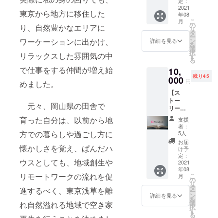
ます。
定：
温泉、
2021
3,000円
東京から地方に移住した
年08
夕食付
以上ご
こ
月
（クラ
支援を
の
り、自然豊かなエリアに
リ
ウド
してい
タ
ー
ファン
ただけ
ン
ワーケーションに出かけ、
詳細を見る
を
ディン
る方
選
択
グ限定
リラックスした雰囲気の中
は、
す
る
価格）
「数
で仕事をする仲間が増え始
10,
2021
量」を
残り45
年8月以
000
複数選
円
めました。
降のプ
択いた
【ス
レオー
だく
トー
プン期
か、上
元々、岡山県の田舎で
リーを
間中、
乗せ支
知りた
ISOLA
援がご
育った自分は、以前から地
支援
い方向
伊豆高
ざいま
者：
け】
原に1泊
方での暮らしや過ごし方に
す。 ど
5人
ISOLA
2日の体
うぞよ
お届
伊豆高
懐かしさを覚え、ぱんだハ
験宿泊
ろしく
け予
原
を行う
定：
お願い
ウスとしても、地域創生や
Story
2021
ことが
致しま
年08
Book
できま
す。
リモートワークの流れを促
こ
月
空保養
す。 宿
の
リ
所リノ
泊、温
タ
進するべく、東京浅草を離
ー
ベー
泉、夕
ン
詳細を見る
を
ション
食付。
選
れ自然溢れる地域で空き家
択
の
朝食は
す
る
Before/
付きま