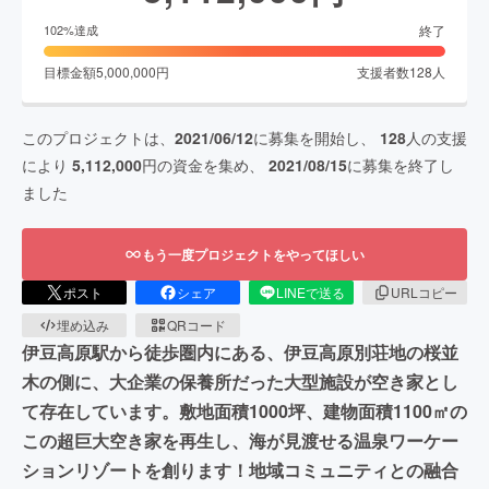
終了
102
%達成
目標金額
5,000,000
円
支援者数
128
人
このプロジェクトは、
2021/06/12
に募集を開始し、
128
人の支援
により
5,112,000
円の資金を集め、
2021/08/15
に募集を終了し
ました
もう一度プロジェクトをやってほしい
ポスト
シェア
LINEで送る
URLコピー
埋め込み
QRコード
伊豆高原駅から徒歩圏内にある、伊豆高原別荘地の桜並
木の側に、大企業の保養所だった大型施設が空き家とし
て存在しています。敷地面積1000坪、建物面積1100㎡の
この超巨大空き家を再生し、海が見渡せる温泉ワーケー
ションリゾートを創ります！地域コミュニティとの融合