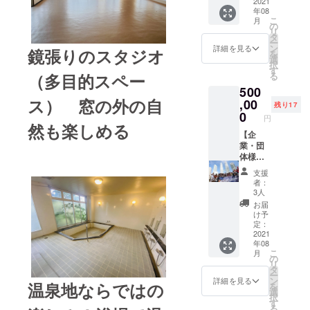
ケー
2021
ことが
んなで
の様子
データ
年08
ション
できま
お祝い
を動画
でお渡
こ
月
プラン
す。 宿
の
しま
で撮影
し 参加
リ
10泊券
泊、温
タ
す。も
し、編
日程は
ー
（複数
泉付。
ン
ちろん
詳細を見る
集した
鏡張りのスタジオ
複数日
を
回に分
食事は
選
屋上展
ものを
程から
択
けて利
付きま
す
望デッ
参加者
選べま
る
（多目的スペー
用可
せんの
キから
にデー
す。本
500
能） ク
で、別
の眺望
タでお
リター
ス） 窓の外の自
ラウド
,00
途ご注
もお楽
渡し ・
残り17
ンのオ
ファン
文頂く
0
しみ頂
屋上展
プショ
円
ディン
か、ご
然も楽しめる
けま
望デッ
ンの中
グ限定
【企
自身で
す。 ・
キで
から希
価格
業・団
ご用意
体験宿
ポート
望日程
2021年
体様向
くださ
泊(1泊2
レート
を入力
8月以降
け】1泊
い。近
食付き)
を撮影
してく
支援
のプレ
2日で
くのレ
・オー
（2
者：
ださ
オープ
ISOLA
ストラ
プニン
3人
ショッ
い。
ン期間
伊豆高
ン等を
グパー
ト）
お届
（希望
中、
原を貸
ご紹介
ティー
け予
し、
日程は
ISOLA
切利
するこ
定：
の様子
データ
先着順
伊豆高
用！ 1
2021
ともで
を動画
でお渡
とさせ
年08
原に
日1組限
きま
で撮影
し 参加
て頂き
こ
月
ワー
定貸切1
す。 こ
の
し、編
日程は
ます。
リ
ケー
泊2日
ちらの
タ
集した
複数日
第一希
ー
ション
(定員60
リター
ン
ものを
詳細を見る
程から
望に沿
温泉地ならではの
を
で10泊
人ま
ンを購
選
参加者
選べま
えない
択
滞在で
で) ク
入され
す
にデー
す。本
可能性
る