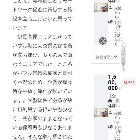
ことで、地域創生とリモー
利用で3
す。
ISOLA
体様向
ださ
は15時
で、車
連泊以
（客室
伊豆高
け】最
い。
以降。
でお越
支援
トワーク促進に貢献する施
上での
18部
原が全
高・最
（希望
イベン
者：
しの場
ご予約
屋） ・
力で応
強の貸
日程は
1人
トは19
設を立ち上げたいと思って
合は事
をお願
1泊2
援、お
切合宿
先着順
時ス
お届
前にお
いしま
日 温
祝いし
を提
います。
とさせ
け予
ター
知らせ
す。 宿
泉、
ます！
供。プ
定：
て頂き
ト。
くださ
泊、温
BBQ場
1日1組
ロの
2021
伊豆高原エリアはかつて
ます。
チェッ
い。 電
年08
泉付。
利用可
限定貸
ファシ
第一希
クアウ
車でお
こ
月
バブル期に大企業の保養所
食事は
能（食
切1泊2
リテー
の
望に沿
トは翌
越しの
リ
付きま
材は持
日（前
タが御
タ
えない
日11
場合は
が立ち並び、多くの人で賑
ー
せんの
ち込み
泊もし
社の会
ン
可能性
詳細を見る
時。 車
13:00発
を
で、別
可）、
くは後
議を
選
がござ
でお越
わうエリアでした。ところ
の東京
択
途ご注
スタジ
泊） 定
ファシ
す
います
し頂く
駅発
る
文頂く
オ（多
員：宿
リテー
のでご
がバブル景気の崩壊と長引
ことが
特急踊
1,5
か、ご
目的
泊40人
トしま
了承く
可能で
り子号
自身で
ルー
まで、
す。2泊
00,
く不況のため、企業が保養
ださ
すが、
残り10
に乗っ
ご用意
ム）、
当日参
3日で御
000
い。）
駐車場
て、伊
円
所を手放す流れが続いてい
くださ
宴会場
加者70
社の課
チェッ
の台数
豆高原
い。近
（和
人ま
題を解
【企
クイン
の関係
駅15:06
ます。大型物件であるが故
くのレ
室）貸
で ク
決しま
業・団
は15時
で、車
着。こ
ストラ
切 ・滞
ラウド
しょ
体様向
以降。
でお越
の電車
に再利用する担い手も少な
ン等を
在中の
ファン
う！ 1
け】1週
イベン
しの場
に乗っ
支援
ご紹介
様子の
ディン
日1組限
間ぶち
トは19
く、空き家のままとなって
合は事
者：
てもら
するこ
動画撮
グ限定
定貸切2
抜き団
時ス
0人
前にお
えば駅
ともで
影、
プラン
泊3日
体貸切
いる保養所も少なくありま
ター
知らせ
お届
まで車
きま
データ
従業員
(定員60
利用 1
ト。
け予
くださ
で迎え
せん。そんな取り残された
す。 こ
で納品
専用エ
人ま
日1組限
定：
チェッ
い。 電
にいき