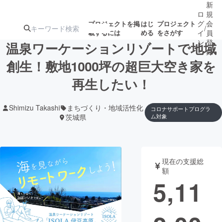
新
ロ
規
グ
会
プロジェクトを掲
はじ
プロジェクト
/
載するには
める
をさがす
イ
員
ン
登
温泉ワーケーションリゾートで地域
録
創生！敷地1000坪の超巨大空き家を
再生したい！
人気のプロ
注目のリ
注目の新着プロ
募集終了が近いプ
もうすぐ公開
ジェクト
ターン
ジェクト
ロジェクト
されます
Shimizu Takashi
まちづくり・地域活性化
コロナサポートプログラ
茨城県
ム対象
アート・写真
音楽
テクノロジー・ガジェット
ゲーム・サ
現在の支援総
額
5,11
映像・映画
書籍・雑誌
ビジネス・起業
チャレンジ