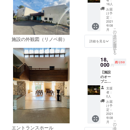
祝いし
5,6種
は普通
16人
日(水)の
たい方
類。地
紙に印
宿泊
お届
向け】
元の有
刷した
け予
(2021年
CAMPF
名干物
定：
ものを
12月23
IREで
2021
屋さん
郵送で
日
年08
キャン
で購入
お送り
チェッ
こ
月
プファ
した干
の
致しま
クアウ
リ
イ
物セッ
タ
す。
ト)まで
施設の外観図（リノベ前）
ー
ヤー！
トとな
ン
詳細を見る
を
（超早
りま
選
択
割） 限
す。
す
る
定50
18,
人
残り50
2021年
000
円
8月の施
【施設
設の
のオー
オープ
プニン
ニング
グを一
パー
支援
緒にお
ティー
者：
祝いし
にご招
0人
たい方
待しま
お届
向け】
す。体
け予
CAMPF
験宿泊1
定：
IREで
2021
泊2日
年08
キャン
宿泊、
こ
月
プファ
温泉、1
の
リ
エントランスホール
イ
泊2食
タ