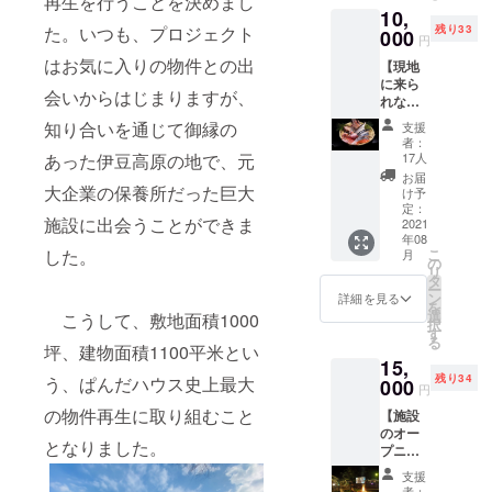
再生を行うことを決めまし
10,
After、
せんの
残り33
た。いつも、プロジェクト
準備や
000
で、別
円
工事の
途ご注
はお気に入りの物件との出
【現地
様子、
文頂く
に来ら
オー
か、ご
会いからはじまりますが、
れない
ナーの
自身で
方向
想いな
ご用意
知り合いを通じて御縁の
支援
け】伊
どを
くださ
者：
豆の
綴った
い。 こ
17人
あった伊豆高原の地で、元
幸。豪
記念品
ちらの
お届
華海鮮
大企業の保養所だった巨大
大規模
リター
け予
干物盛
施設リ
定：
ンを購
施設に出会うことができま
り合わ
2021
ノベー
入され
年08
せセッ
ション
た方に
こ
した。
月
ト 金
の裏側
の
は、宿
リ
目鯛を
を知る
タ
泊希望
ー
中心と
ことが
ン
日程の
詳細を見る
を
した地
できま
選
確認の
こうして、敷地面積1000
択
元で獲
す。 ド
す
ために
る
れた海
キュメ
坪、建物面積1100平米とい
こちら
15,
鮮干物
ント
からご
残り34
う、ぱんだハウス史上最大
盛り合
000
ファイ
連絡を
円
わせを
ルを
差し上
の物件再生に取り組むこと
【施設
宅配便
PDF形
げま
のオー
で届け
式にてe
す。 有
となりました。
プニン
ます。
メール
効期限
グを一
金目鯛
送信、
2021年
支援
緒にお
を含む
もしく
12月22
者：