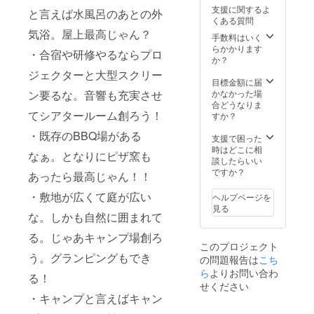
影、
きま
く、施
に乗っ
えとし
支援に関するよ
と言えば水風呂のあとの外
データ
す。
設全体
て、伊
て金目
くある質問
で納品
（客室
を貸切
豆高原
鯛の干
気浴。屋上最高じゃん？
・ご希
18部
利用で
手数料はいく
駅15:06
物盛り
望の場
屋） ・
きま
らかかります
着。こ
合わせ
・合宿や研修やるならプロ
合は施
2泊3
す。
か？
の電車
をお送
設のHP
日 温
（客室
に乗っ
りしま
ジェクターと大型スクリー
等でご
泉、
18部
目標金額に届
てもら
す。
利用の
BBQ場
屋） ・
かなかった場
ン要るな。音響も充実させ
えば駅
様子を
利用可
6泊7
合どうなりま
まで車
ご紹介
能（食
日 温
てシアタールーム創ろう！
すか？
で迎え
※こち
材は持
泉、
にいき
・既存のBBQ場がある
ら、出
ち込み
BBQ場
支援で困った
ま
血大
可）、
利用可
時はどこに相
す。
なぁ。となりにピザ窯も
サービ
スタジ
能（食
談したらいい
日程等
スのプ
オ（多
材は持
ですか？
の関係
あったら最高じゃん！！
ランで
目的
ち込み
で参加
す。コ
ルー
可）、
できな
・敷地が広くて庭が広い
ヘルプページを
ロナの
ム）、
スタジ
い場合
見る
影響で
宴会場
オ（多
な。しかも自然に囲まれて
は代替
別の会
（和
目的
えとし
る。じゃあキャンプ場創ろ
場での
室）貸
ルー
て金目
このプロジェクト
結婚式
切 ・滞
ム）、
鯛の干
う。グランピングもでき
の問題報告は
こち
の予定
在中の
宴会場
物盛り
がキャ
様子の
（和
ら
よりお問い合わ
合わせ
る！
ンセル
動画撮
室）貸
をお送
せください
となっ
影、
切 ・滞
りしま
・キャンプと言えばキャン
てし
データ
在中の
す。