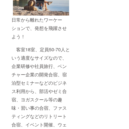
食事や
備品、
ドレス
等持ち
込みし
日常から離れたワーケー
て頂い
ションで、発想を飛躍させ
ても結
構で
よう！
す。 こ
ちらの
リター
客室18室、定員50-70人と
ンを購
入され
いう適度なサイズなので、
た方に
は、予
企業研修や社員旅行、ベン
約日程
チャー企業の開発合宿、宿
の希望
を伺う
泊型セミナーなどのビジネ
ために
こちら
ス利用から、部活やゼミ合
からご
連絡を
宿、ヨガスクール等の趣
させて
頂きま
味・習い事の合宿、ファス
す。
ティングなどのリトリート
合宿、イベント開催、ウェ