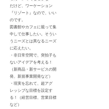
をご用
頂きま
意くだ
す。
だけど、ワーケーション
さい。
『リゾート』なので、いい
本プラ
ンは、
のです。
会場提
供のみ
図書館やカフェに籠って集
となり
ます。
中して仕事したい。そうい
お料理
やドレ
うニーズとは異なるニーズ
ス等の
ご手配
に応えたい。
は、承
・非日常空間で、突拍子も
ること
が可能
ないアイデアを考える！
です
が、別
（新商品・新サービスの開
途料金
となり
発、新規事業開発など）
ます。
詳しく
・現実を忘れて、超アグ
はご相
レッシブな目標を設定す
談くだ
さい。
る！（経営目標、営業目標
ウエ
ディン
など）
グプラ