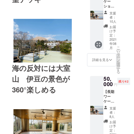
ケー
オープ
ンプ
す。 ・
ション
ニング
ファイ
体験宿
体験し
パー
ヤーを
泊(1泊2
支援
てみた
ティー
囲みな
食付き)
者：
い方】
にご招
がら施
10人
・オー
ショー
待しま
設の
プニン
お届
トワー
す。体
オープ
け予
グパー
ケー
験宿泊1
定：
ンをみ
ティー
ション
2021
泊2日
んなで
の様子
年08
滞在3泊
宿泊、
お祝い
を動画
こ
月
4日 ク
温泉、1
の
しま
で撮影
リ
ラウド
泊2食
タ
す。も
し、編
ー
ファン
(夕食
ン
ちろん
詳細を見る
集した
を
ディン
BBQ)
選
屋上展
ものを
海の反対には大室
択
グ限定
付。敷
す
望デッ
参加者
る
価格
地内の
キから
にデー
山 伊豆の景色が
50,
2021年
キャン
の眺望
タでお
残り42
8月以降
000
プエリ
もお楽
渡し ・
円
360°楽しめる
のプレ
アの森
しみ頂
屋上展
【長期
オープ
でキャ
けま
望デッ
ワー
ン期間
ンプ
す。 ・
キで
ケー
中、
ファイ
体験宿
ポート
ション
ISOLA
ヤーを
泊(1泊2
レート
支援
利用者
伊豆高
囲みな
食付き)
者：
を撮影
向け】
原に3泊
がら施
8人
・オー
（1
超お
4日の体
設の
プニン
お届
ショッ
得！長
験宿泊
オープ
け予
グパー
ト）
期ワー
を行う
定：
ンをみ
ティー
し、