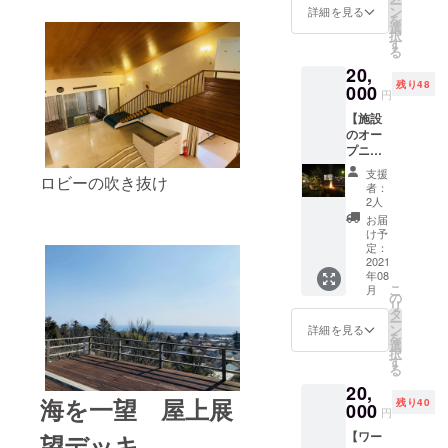
ー
ヤー！
(夕食
ン
詳細を見る
を
（早
BBQ)
選
択
割） 限
付。敷
す
る
定50
地内の
20,
人
キャン
残り48
2021年
000
プエリ
円
8月の施
アの森
【施設
設の
でキャ
のオー
オープ
ンプ
プニン
ニング
ファイ
グを一
パー
ヤーを
支援
ロビーの吹き抜け
緒にお
ティー
囲みな
者：
祝いし
にご招
がら施
2人
たい方
待しま
設の
お届
向け】
す。体
オープ
け予
CAMPF
験宿泊1
定：
ンをみ
IREで
2021
泊2日
んなで
年08
キャン
宿泊、
お祝い
こ
月
プファ
温泉、1
の
しま
リ
イ
泊2食
タ
す。も
ー
ヤー！
(夕食
ン
ちろん
詳細を見る
を
（通常
BBQ)
選
屋上展
択
価格）
付。敷
す
望デッ
る
限定50
地内の
キから
20,
人
キャン
の眺望
海を一望 屋上展
残り40
2021年
000
プエリ
もお楽
円
8月の施
アの森
しみ頂
【ワー
望デッキ
設の
でキャ
けま