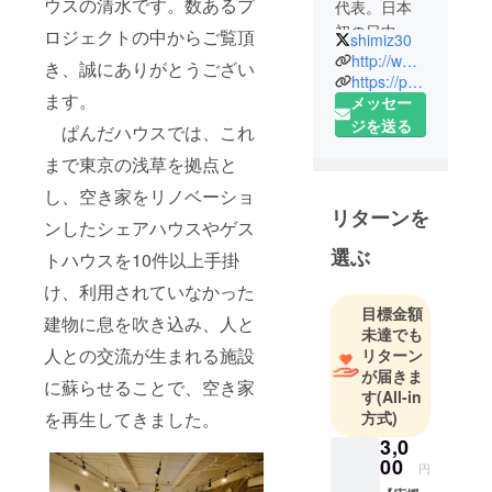
ウスの清水です。数あるプ
代表。日本
初の日中交
ロジェクトの中からご覧頂
shimiz30
流シェアハ
http://www.facebook.com/shimiz30
き、誠にありがとうござい
ウス『ぱん
https://panda-h.com
ます。
メッセー
だハウス』
ジを送る
をプロ
ぱんだハウスでは、これ
デュース
まで東京の浅草を拠点と
し、日中の
し、空き家をリノベーショ
懸け橋とな
リターンを
るべく日中
ンしたシェアハウスやゲス
異文化交流
選ぶ
トハウスを10件以上手掛
会を毎月開
け、利用されていなかった
催。参加者
目標金額
は300人を越
建物に息を吹き込み、人と
未達でも
え、NHKの
人との交流が生まれる施設
リターン
取材を受け
が届きま
に蘇らせることで、空き家
るなど注目
す
(All-in
方式)
を再生してきました。
を集める。
現在は伊豆
3,0
00
高原に温泉
円
ワーケー