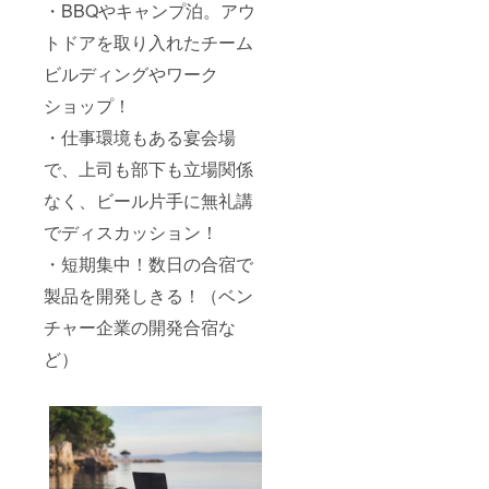
ンナー
・BBQやキャンプ泊。アウ
をご紹
介させ
トドアを取り入れたチーム
て頂く
ビルディングやワーク
ことが
可能で
ショップ！
す。ウ
エディ
・仕事環境もある宴会場
ングプ
ラン
で、上司も部下も立場関係
ナーへ
のお支
なく、ビール片手に無礼講
払いば
別途と
でディスカッション！
なりま
・短期集中！数日の合宿で
すが、
詳細に
製品を開発しきる！（ベン
ついて
はプラ
チャー企業の開発合宿な
ンナー
と直接
ど）
ご相談
くださ
い。 持
ち込み
料は不
要で
す。お