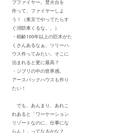
まった
で納品
様子の
プファイヤー。焚火台を
ことを
・ご希
動画撮
作って、ファイヤーしよ
証明で
望の場
影、
きるエ
合は施
データ
う！（東京でやってたらす
ビデン
設のHP
で納品
スをご
等でご
・ご希
ぐ消防車くるな。。）
提示く
利用の
望の場
ださ
様子を
合は施
・樹齢100年以上の巨木がた
い。ご
ご紹介
設のHP
提示頂
こちら
等でご
くさんあるなぁ。ツリーハ
けない
のリ
利用の
場合
ターン
様子を
ウス作ってみたい。そこに
は、こ
を購入
ご紹介
泊まれると更に最高？
ちらの
された
こちら
プラン
方に
のリ
・ジブリの中の世界感。
のご利
は、予
ターン
用はで
約日程
を購入
アースバックハウスも作り
きませ
の希望
された
んの
を伺う
方に
たい！
で、予
ために
は、予
めご了
こちら
約日程
承くだ
からご
の希望
でも、あんまり、あれこ
さい。
連絡を
を伺う
エビデ
させて
ために
れあると「ワーケーション
ンスと
頂きま
こちら
して提
す。
からご
リゾートなのに、仕事にな
示可能
連絡を
なもの
させて
らん！」ってなるかな？