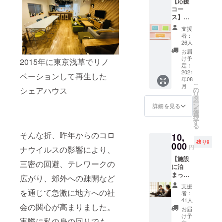
【応援
コー
ションリ
ス】サ
ゾート
ンクス
支援
『ISOLA伊豆
レター
者：
プロ
高原』を立
26人
ジェク
お届
ち上げ中。
ト終了
け予
2015年に東京浅草でリノ
後に、
定：
心を込
2021
ベーションして再生した
http://www.fa
年08
めてお
こ
cebook.com/
月
礼の
シェアハウス
の
リ
メッ
shimiz30
タ
ー
セージ
ン
詳細を見る
https://twitter
を
をお送
選
択
.com/shimiz3
りさせ
す
る
て頂く
0
そんな折、昨年からのコロ
10,
コース
残り9
です。
000
円
ナウイルスの影響により、
お気持
【施設
ちをあ
三密の回避、テレワークの
に泊
りがた
まって
く頂戴
広がり、郊外への疎開など
みたい
し、活
支援
方向
動資金
を通じて急激に地方への社
者：
け】体
として
41人
会の関心が高まりました。
験宿泊1
使わせ
お届
泊2日
て頂き
け予
実際に私の身の回りでも、
宿泊、