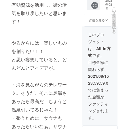
ちらの
・ご希
リアを
で) ク
定貸切6
2021
クアウ
車でお
ま
有効資源を活用し、街の活
年08
リター
望の場
除く、
ラウド
泊7日
トは翌
越しの
す。
こ
月
ンを購
合は施
施設全
ファン
(定員60
の
日11
場合は
日程等
気を取り戻したいと思いま
リ
入され
設のHP
体を貸
ディン
人ま
タ
時。 車
13:00発
の関係
ー
た方に
等でご
切利用
グ限定
で) ク
ン
でお越
詳細を見る
の東京
す！
で参加
を
は、宿
利用の
できま
プラン
ラウド
選
し頂く
駅発
できな
択
泊希望
様子を
す。
企業研
ファン
す
ことが
特急踊
い場合
る
日程の
ご紹介
（客室
修や社
ディン
可能で
このプロ
り子号
は代替
確認の
こちら
18部
員旅
グ限定
すが、
に乗っ
えとし
ジェクト
ために
のリ
屋） ・
行、
プラン
やるからには、楽しいもの
駐車場
て、伊
て金目
こちら
ターン
1泊2
サーク
企業研
の台数
は、
All-In方
豆高原
鯛の干
を創りたい！！
からご
を購入
日 温
ルや部
修や社
の関係
駅15:06
物盛り
式
です。
連絡を
された
泉、
活の合
員旅
で、車
着。こ
合わせ
と思い妄想していると、ど
差し上
方に
BBQ場
宿、ヨ
行、
でお越
目標金額に
の電車
をお送
げま
は、予
利用可
ガ・
サーク
しの場
に乗っ
んどんとアイデアが。
りしま
関わらず、
す。 有
約日程
能、ス
ファス
ルや部
合は事
てもら
す。
効期限
の希望
タジオ
ティン
活の合
前にお
2021/08/15
えば駅
2021年
を伺う
（多目
グ合宿
宿、ヨ
知らせ
まで車
23:59:59
ま
12月22
ために
的ルー
等のイ
ガ・
・海を見ながらのテレワー
くださ
で迎え
日(水)の
こちら
ム）、
ベント
ファス
い。 電
でに集まっ
にいき
ク。そうだ、そこに足湯も
宿泊
からご
宴会場
向け 従
ティン
車でお
ま
た金額が
(2021年
連絡を
（和
業員専
グ合宿
越しの
す。
あったら最高だ！ちょうど
12月23
させて
室）貸
用エリ
等のイ
場合は
ファンディ
日程等
日
頂きま
切 ・ウ
アを除
ベント
13:00発
の関係
温泉引いてるじゃん！
ングされま
チェッ
す。
エディ
く、施
向け 従
の東京
で参加
クアウ
ングの
設全体
業員専
駅発
す。
・整うために、サウナも
できな
ト)まで
様子を
を貸切
用エリ
特急踊
い場合
動画撮
利用で
アを除
あったらいいなぁ。サウナ
り子号
は代替