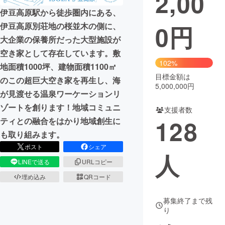
2,00
伊豆高原駅から徒歩圏内にある、
まちづくり・地域活性化
0
円
伊豆高原別荘地の桜並木の側に、
大企業の保養所だった大型施設が
CAMPFIRE for Social Good
CAMPFIRE Creation
空き家として存在しています。敷
102%
CAMPFIREふるさと納税
machi-ya
コミュニティ
地面積1000坪、建物面積1100㎡
目標金額は
のこの超巨大空き家を再生し、海
5,000,000円
が見渡せる温泉ワーケーションリ
ゾートを創ります！地域コミュニ
支援者数
128
ティとの融合をはかり地域創生に
も取り組みます。
ポスト
シェア
人
LINEで送る
URLコピー
埋め込み
QRコード
募集終了まで残
り