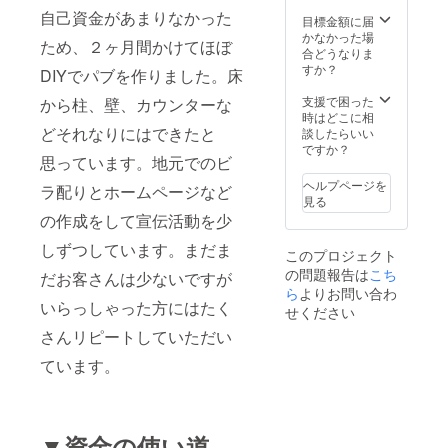
自己資金があまりなかった
目標金額に届
かなかった場
ため、２ヶ月間かけてほぼ
合どうなりま
すか？
DIYでパブを作りました。床
支援で困った
から柱、壁、カウンターな
時はどこに相
どそれなりにはできたと
談したらいい
ですか？
思っています。地元でのビ
ヘルプページを
ラ配りとホームページなど
見る
の作成をして宣伝活動を少
しずつしています。まだま
このプロジェクト
の問題報告は
こち
だお客さんは少ないですが
ら
よりお問い合わ
いらっしゃった方にはたく
せください
さんリピートしていただい
ています。
▼資金の使い道