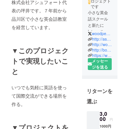
ロジェクト
株式会社アシュフォート代
です
表の坪井です。７年前から
小さな英会
品川区で小さな英会話教室
話スクール
と新たに
を経営しています。
International
woodpeckerkc
cafe&bar/
http://ashfort-english-school.com
Woodpecker
http://woodpecker-lounge.com
▼このプロジェク
http://boy2travel.com
Loungeを経
https://www.facebook.com/takeshi.tsuboi
営して講師
トで実現したいこ
メッセー
もしていま
ジを送る
と
す。世界中
を旅行し、
日本のいい
いつでも気軽に英語を使っ
ところと弱
リターンを
いところを
て国際交流ができる場所を
選ぶ
常に感じて
作る。
きました。
3,0
いろいろな
00
円
人の「世界
▼プロジェクトを
と交流した
1000円