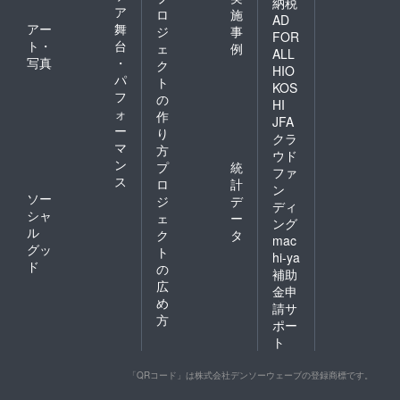
納税
ア
ロ
施
AD
アー
舞
ジ
事
FOR
ト・
台
ェ
例
ALL
写真
・
ク
HIO
パ
ト
KOS
フ
の
HI
ォ
作
JFA
ー
り
クラ
マ
方
ウド
ン
プ
統
ファ
ス
ロ
計
ン
ソー
ジ
デ
ディ
シャ
ェ
ー
ング
ル
ク
タ
mac
グッ
ト
hi-ya
ド
の
補助
広
金申
め
請サ
方
ポー
ト
「QRコード」は株式会社デンソーウェーブの登録商標です。