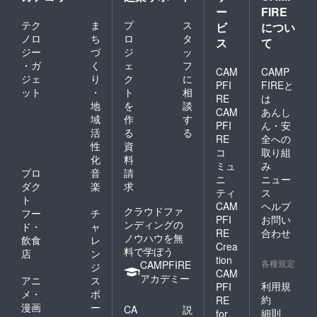
ー
FIRE
テク
ま
プ
ス
ビ
につい
ノロ
ち
ロ
タ
ス
て
ジー
づ
ジ
ッ
・ガ
く
ェ
フ
CAM
CAMP
ジェ
り
ク
に
PFI
FIREと
ット
・
ト
相
RE
は
地
を
談
CAM
あんし
域
作
す
PFI
ん・安
活
る
る
RE
全への
性
資
コ
取り組
化
料
ミュ
み
プロ
音
請
ニ
ニュー
ダク
楽
求
ティ
ス
ト
CAM
ヘルプ
クラウドファ
フー
チ
PFI
お問い
ンディングの
ド・
ャ
RE
合わせ
ノウハウを無
飲食
レ
Crea
料で学ぼう
店
ン
tion
各種規定
CAMPFIRE
ジ
CAM
アカデミー
アニ
ス
利用規
PFI
メ・
ポ
約
RE
漫画
ー
CA
説
細則
for