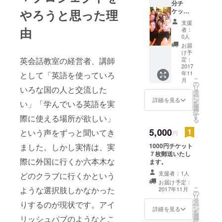
分チ
い」という
ケット
やろうと思った理
夢の手伝い
４枚差
支援
し上げ
ができたら
由
者：
ます。
0人
と思ってい
お届
ます。
け予
定：
英会話教室の経営者、講師
2017
年11
として「英語を使っていろ
こ
月
の
リ
いろな国の人と交流した
タ
ー
ン
詳細を見る
い」「学んでいる英語を実
を
選
択
す
際に使える場所が欲しい」
る
5,000
という声をずっと聞いてき
円
1000円チケット
ました。しかし実情は、実
７枚郵送いたし
際に外国に行くか六本木な
ます。
支援者：1人
どのクラブに行くかという
お届け予定：
こ
ような選択肢しかなかった
2017年11月
の
リ
タ
りするのが現状です。アイ
ー
ン
詳細を見る
を
選
リッシュパブのようなとこ
択