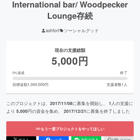
International bar/ Woodpecker
Lounge存続
ashfort
ソーシャルグッド
現在の支援総額
5,000
円
終了
0
%達成
目標金額
1,000,000
円
支援者数
1
人
このプロジェクトは、
2017/11/08
に募集を開始し、
1
人の支援に
より
5,000
円の資金を集め、
2017/12/21
に募集を終了しました
もう一度プロジェクトをやってほしい
ポスト
シェア
LINEで送る
URLコピー