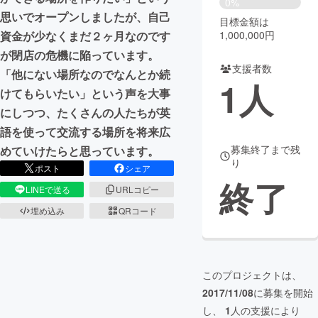
0%
思いでオープンしましたが、自己
目標金額は
まちづくり・地域活性化
1,000,000円
資金が少なくまだ２ヶ月なのです
が閉店の危機に陥っています。
支援者数
CAMPFIRE for Social Good
CAMPFIRE Creation
「他にない場所なのでなんとか続
1
人
CAMPFIREふるさと納税
machi-ya
コミュニティ
けてもらいたい」という声を大事
にしつつ、たくさんの人たちが英
語を使って交流する場所を将来広
募集終了まで残
めていけたらと思っています。
り
ポスト
シェア
終了
LINEで送る
URLコピー
埋め込み
QRコード
このプロジェクトは、
2017/11/08
に募集を開始
し、
1
人の支援により