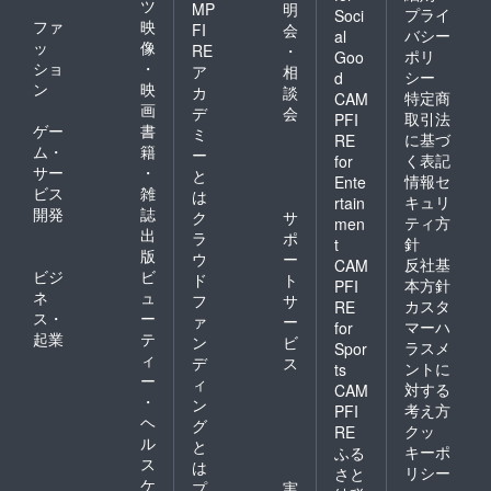
ツ
MP
明
プライ
Soci
ファ
映
FI
会
バシー
al
ッ
像
RE
・
ポリ
Goo
ショ
・
ア
相
シー
d
ン
映
カ
談
特定商
CAM
画
デ
会
取引法
PFI
ゲー
書
ミ
に基づ
RE
ム・
籍
ー
く表記
for
サー
・
と
情報セ
Ente
ビス
雑
は
キュリ
rtain
開発
誌
ク
サ
ティ方
men
出
ラ
ポ
針
t
版
ウ
ー
反社基
CAM
ビジ
ビ
ド
ト
本方針
PFI
ネ
ュ
フ
サ
カスタ
RE
ス・
ー
ァ
ー
マーハ
for
起業
テ
ン
ビ
ラスメ
Spor
ィ
デ
ス
ントに
ts
ー
ィ
対する
CAM
・
ン
考え方
PFI
ヘ
グ
クッ
RE
ル
と
キーポ
ふる
ス
は
リシー
さと
ケ
プ
実