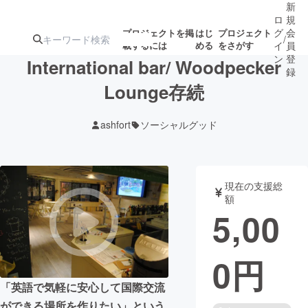
新
ロ
規
グ
会
プロジェクトを掲
はじ
プロジェクト
/
載するには
める
をさがす
イ
員
ン
登
International bar/ Woodpecker
録
Lounge存続
人気のプロ
注目のリ
注目の新着プロ
募集終了が近いプ
もうすぐ公開
ashfort
ソーシャルグッド
ジェクト
ターン
ジェクト
ロジェクト
されます
アート・写真
音楽
現在の支援総
額
5,00
テクノロジー・ガジェット
ゲーム・サ
0
円
映像・映画
書籍・雑誌
「英語で気軽に安心して国際交流
ビジネス・起業
チャレンジ
ができる場所を作りたい」という