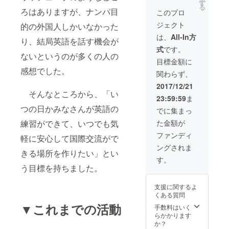
す
る
ろはありますが、ナンパ目
このプロ
ジェクト
的の外国人しかいなかった
は、
All-In方
り、結局英語を話す機会が
式
です。
ないというのが多くの人の
目標金額に
感想でした。
関わらず、
2017/12/21
そんなところから、「い
23:59:59
ま
つの日かみなさんが英語の
でに集まっ
た金額が
練習ができて、いつでも気
ファンディ
軽に安心して国際交流がで
ングされま
きる場所を作りたい」とい
す。
う目標を持ちました。
支援に関するよ
くある質問
▼これまでの活動
手数料はいく
らかかります
か？