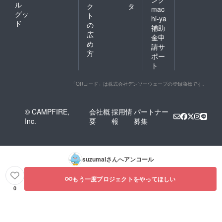
ル
ク
タ
mac
グッ
ト
hi-ya
ド
の
補助
広
金申
め
請サ
方
ポー
ト
「QRコード」は株式会社デンソーウェーブの登録商標です。
© CAMPFIRE,
会社概
採用情
パートナー
Inc.
要
報
募集
suzumal
さんへアンコール
もう一度プロジェクトをやってほしい
0