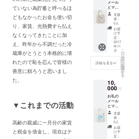
メール
メッキ
ので休
とマン
ていない為貯蓄と呼べるほ
処理 ※
みの日
ボウイ
リング
など日
支援
どもなかったお金も使い切
ラスト
部分は
程が限
者：
のトー
シル
定され
0人
り、家賃、光熱費すら払え
トバッ
バーで
一部対
お届
グ A ▼
すが
応出来
け予
なくなってきたことに加
素材：
コール
定：
ない事
シーチ
2017
ドへの
(性的欲
え、昨年から不調だった冷
年11
ング綿
変更も
求を満
こ
月
100%
蔵庫がとうとう本格的に壊
できま
の
たすお
リ
▼色：
す ▼印
タ
手伝
ー
れたので恥を忍んで皆様の
ベー
刷出力/
ン
い、犯
詳細を見る
を
ジュ ▼
印刷方
選
罪に関
択
善意に頼ろうと思いまし
印刷出
式/プリ
す
わるお
る
力：
ント方
手伝い
た。
10,
CMYK
式 UVイ
など)も
出力/印
000
ンク
ありま
円
刷方
ジェッ
すので
お礼の
式：イ
ト ※ 裏
お礼の
メール
ンク
打ち印
▼これまでの活動
メール
とマン
ジェッ
刷にな
への返
ボウイ
ト転写/
りま
信とい
支援
ラスト
プリン
す。カ
う形で
者：
のトー
ト方
高齢の親戚に一月分の家賃
ラーを
0人
して欲
トバッ
式：イ
印刷し
しい事
お届
グ B ▼
と税金を借金し、現在はテ
ンク
た後に
け予
の内容
素材：
ジェッ
定：
全面白
をお伝