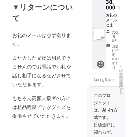
30,
（ファ
(210m
▼リターンについ
スナー
000
m×297
円
付） ▼
mm or
お礼の
て
素材
297mm
メール
クッ
×210m
とまん
ション
m)を印
ぼう
カ
刷しま
支援
お礼のメールは必ず送りま
クッ
バー：
す。 ▼
者：
ション
ポリエ
サイズ
0人
す。
B(クッ
ステル
(単位
お届
ション
100%帆
mm) 本
け予
カバー
布 本体
定：
体
また大した品物は用意でき
＋本体)
2017
（中綿
W360×
年11
※クッ
生
H370×
ませんのでお電話でお礼や
こ
月
ション
地）：
の
D110 持
リ
カバー
ナイロ
タ
話し相手になるなどさせて
ち手
ー
のみで
ン100％
ン
H470×
詳細を見る
を
も可 ▼
いただきます。
本体
選
D25
択
仕様 縫
（中
す
る
製仕立
綿）：
このプロ
もちろん高額支援者の方に
（ファ
ポリエ
ジェクト
スナー
ステル
は粗品程度ですがグッズを
付） ▼
100％
は、
All-In方
素材
▼印刷
提供させていただきます。
式
です。
クッ
出力/印
ション
刷方式/
目標金額に
カ
プリン
関わらず、
バー：
ト方式