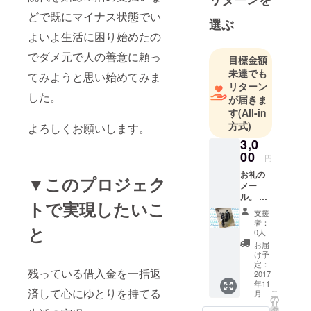
初老女子で
どで既にマイナス状態でい
選ぶ
す
よいよ生活に困り始めたの
でダメ元で人の善意に頼っ
目標金額
未達でも
てみようと思い始めてみま
リターン
した。
が届きま
す
(All-in
方式)
よろしくお願いします。
3,0
00
円
お礼の
▼このプロジェク
メー
ル。 希
トで実現したいこ
望者に
支援
は電話
者：
と
での話
0人
し相手
お届
(他愛の
け予
ない
定：
残っている借入金を一括返
話、趣
2017
年11
味の話
済して心にゆとりを持てる
こ
月
を聞い
の
リ
て欲し
タ