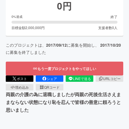
0
円
終了
0
%達成
目標金額
2,000,000
円
支援者数
0
人
このプロジェクトは、
2017/09/12
に募集を開始し、
2017/10/20
に募集を終了しました
もう一度プロジェクトをやってほしい
ポスト
シェア
LINEで送る
URLコピー
埋め込み
QRコード
両親の介護の為に退職しましたが両親の死後生活さえま
まならない状態になり恥を忍んで皆様の善意に頼ろうと
思いました