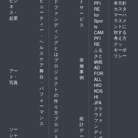
ビジ
ビ
ド
ト
本方針
PFI
ネ
ュ
フ
サ
カスタ
RE
ス・
ー
ァ
ー
マーハ
for
起業
テ
ン
ビ
ラスメ
Spor
ィ
デ
ス
ントに
ts
ー
ィ
対する
CAM
・
ン
考え方
PFI
ヘ
グ
クッ
RE
ル
と
キーポ
ふる
ス
は
リシー
さと
ケ
プ
実
納税
ア
ロ
施
AD
アー
舞
ジ
事
FOR
ト・
台
ェ
例
ALL
写真
・
ク
HIO
パ
ト
KOS
フ
の
HI
ォ
作
JFA
ー
り
クラ
マ
方
ウド
ン
プ
統
ファ
ス
ロ
計
ン
ソー
ジ
デ
ディ
シャ
ェ
ー
ング