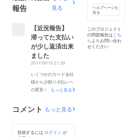
ション
の表と
報告
見る
ヘルプページを
裏の両
見る
面に同
じ画像
(450m
【近況報告】
このプロジェクト
m×450
の問題報告は
こち
mm)を
滞ってた支払い
印刷し
ら
よりお問い合わ
ます。
が少し返済出来
せください
▼商品
ました
サイズ
(単位
2017/09/19 21:39
mm) サ
イズ W
450 H
いくつかのカード会社
450
様から少額リボ払いへ
の変更を提案して頂き
もっと見る
ましたのでそちらは年
数はかかりますが返済
コメント
もっと見る
の目処が立ってきまし
た。 また滞ってた支
払いのウチ残っている
投稿するには
ログイン
が
ものが家賃を含む4件