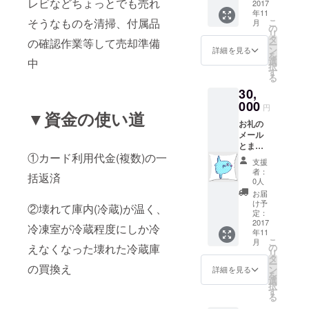
レビなどちょっとでも売れ
ポリエ
2017
トプリ
ベタを
えくだ
年11
ステル
ンタ ※
印刷し
さい。
そうなものを清掃、付属品
こ
月
100%
トート
の
ます。
『お願
リ
▼色：
バッグ
タ
印刷後
い事』
の確認作業等して売却準備
ー
白 ▼印
の前面
ン
接着
詳細を見る
は目安
を
刷出
に縦or
選
シート
中
として1
択
力：
横A4サ
す
を貼り
時間以
る
CMYK
イズの
付けま
内に終
30,
出力/印
画像
す。 ▼
わる事
刷方
000
(210m
商品サ
を1回、
円
▼資金の使い道
式：イ
m×297
イズ
11月以
お礼の
ンク
mm or
（単位
降順次
メール
ジェッ
297mm
mm）
対応さ
とまん
ト転写/
×210m
W 38.5
せてい
①カード利用代金(複数)の一
ぼう
プリン
m)を印
H 48.5
ただき
支援
クッ
ト方
刷しま
者：
ます。
括返済
ション
式：イ
す。 ▼
0人
A(クッ
ンク
サイズ
お届
ション
ジェッ
(単位
け予
②壊れて庫内(冷蔵)が温く、
カバー
トプリ
定：
mm) 本
＋本体)
2017
ンタ ※
体
冷凍室が冷蔵程度にしか冷
年11
※クッ
トート
W360×
こ
月
ション
バッグ
の
えなくなった壊れた冷蔵庫
H370×
リ
カバー
の前面
タ
D110 持
ー
のみで
の買換え
に縦or
ン
ち手
詳細を見る
を
も可 ▼
横A4サ
選
H470×
択
仕様 縫
イズの
す
D25
る
製仕立
画像