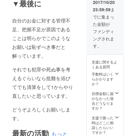
ポリエ
CMYK
▼最後に
2017/10/20
ステル
出力/昇
23:59:59
ま
100%帆
華転写/
布 本体
インク
でに集まっ
（中綿
自分のお金に対する管理不
ジェッ
た金額が
生
トプリ
足、把握不足が原因である
地）：
ンタ ※
ファンディ
ナイロ
クッ
ことは明らかでこのような
ングされま
ン100％
ション
本体
の表と
す。
お願いは恥ずべき事だと
（中
裏の両
綿）：
面に同
解っています。
ポリエ
じ画像
支援に関するよ
ステル
(450m
くある質問
100％
それでも犯罪や死ぬ事を考
m×450
▼印刷
mm)を
手数料はいく
えるぐらいなら批難を浴び
出力/印
印刷し
らかかります
刷方式/
ます。
か？
てでも清算をして1からやり
プリン
▼商品
ト方式
サイズ
目標金額に届
直したいと思っています。
CMYK
(単位
かなかった場
出力/昇
mm) サ
合どうなりま
華転写/
イズ W
すか？
どうぞよろしくお願いしま
インク
450 H
ジェッ
450
す。
支援で困った
トプリ
時はどこに相
ンタ ※
談したらいい
最新の活動
クッ
ですか？
もっと