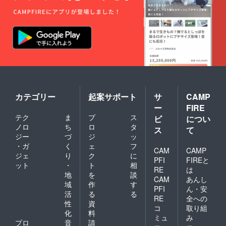
カテゴリー
起案サポート
サ
CAMP
ー
FIRE
テク
ま
プ
ス
ビ
につい
ノロ
ち
ロ
タ
ス
て
ジー
づ
ジ
ッ
・ガ
く
ェ
フ
CAM
CAMP
ジェ
り
ク
に
PFI
FIREと
ット
・
ト
相
RE
は
地
を
談
CAM
あんし
域
作
す
PFI
ん・安
活
る
る
RE
全への
性
資
コ
取り組
化
料
ミュ
み
プロ
音
請