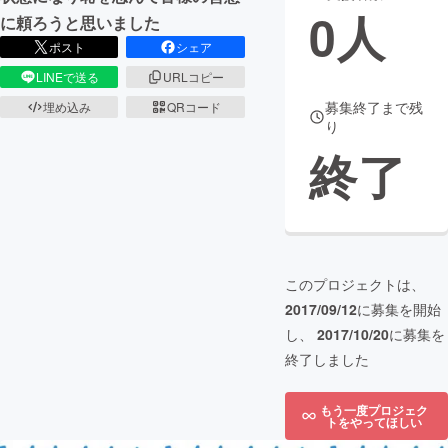
0
人
に頼ろうと思いました
まちづくり・地域活性化
ポスト
シェア
LINEで送る
URLコピー
CAMPFIRE for Social Good
CAMPFIRE Creation
募集終了まで残
埋め込み
QRコード
り
CAMPFIREふるさと納税
machi-ya
コミュニティ
終了
このプロジェクトは、
2017/09/12
に募集を開始
し、
2017/10/20
に募集を
終了しました
もう一度プロジェク
トをやってほしい