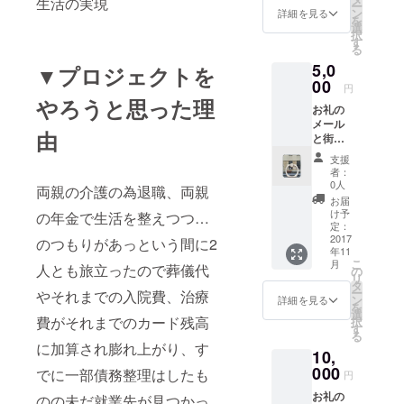
生活の実現
ー
い、愚
ン
詳細を見る
を
痴らせ
選
択
て)など
す
る
をさせ
5,0
ていた
▼プロジェクトを
だきま
00
円
す。 行
やろうと思った理
お礼の
動範囲
メール
内でし
由
と街角
たらお
の写真
伺いし
支援
をプリ
てのお
者：
ントし
手伝い
0人
両親の介護の為退職、両親
たスマ
(荷物運
お届
ホリン
びのお
け予
の年金で生活を整えつつ…
グ ▼素
手伝
定：
材 本
2017
い、場
のつもりがあっという間に2
年11
体：ポ
所取
こ
月
リカー
人とも旅立ったので葬儀代
り、運
の
リ
ボネイ
転代行)
タ
ー
やそれまでの入院費、治療
ト
などに
ン
詳細を見る
を
も対応
選
費がそれまでのカード残高
択
両面接
させて
す
る
着シー
いただ
に加算され膨れ上がり、す
10,
ト リン
きます
グ部：
000
が仕事
でに一部債務整理はしたも
円
亜鉛合
をして
お礼の
金
のの未だ就業先が見つかっ
います