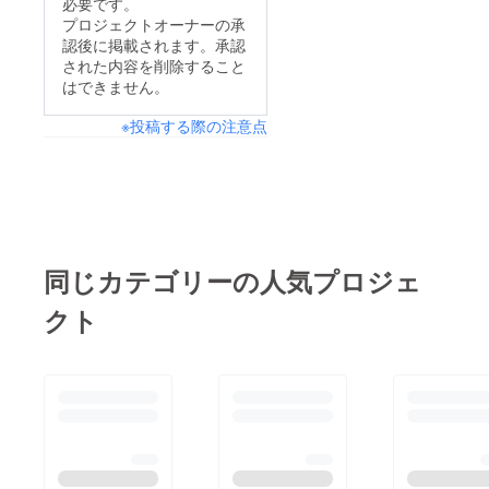
必要です。
に減りました。 返済
プロジェクトオーナーの承
認後に掲載されます。承認
総額が大きく減ったわ
された内容を削除すること
けではないので根本の
はできません。
解決ではありませんが
※投稿する際の注意点
設定金額の10分の1で
も集まれば辛うじて10
月からは自分の収入で
支払っていけるかと思
います。 引き続きご
支援よろしくお願い致
同じカテゴリーの人気プロジェ
します。
クト