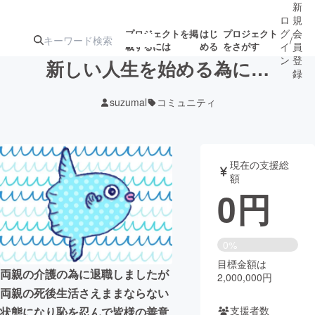
新
ロ
規
グ
会
プロジェクトを掲
はじ
プロジェクト
/
載するには
める
をさがす
イ
員
ン
登
新しい人生を始める為に…
録
suzumal
コミュニティ
人気のプロ
注目のリ
注目の新着プロ
募集終了が近いプ
もうすぐ公開
ジェクト
ターン
ジェクト
ロジェクト
されます
現在の支援総
額
アート・写真
音楽
0
円
テクノロジー・ガジェット
ゲーム・サ
0%
目標金額は
映像・映画
書籍・雑誌
両親の介護の為に退職しましたが
2,000,000円
両親の死後生活さえままならない
ビジネス・起業
チャレンジ
支援者数
状態になり恥を忍んで皆様の善意