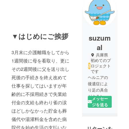
▼はじめにご挨拶
suzum
al
3月末に介護離職をしてから
兵庫県
1週間後に母を看取り、更に
初めてのプ
ロジェクト
その2週間後に父を送り出し
です
死後の手続きを終え改めて
ヘルニアの
後遺症によ
仕事を探してはいますが年
り足の具合
齢的に不採用続きで失業給
がよろしく
メッセー
付金の支給も終わり雀の涙
ないので出
ジを送る
来れば無理
ほどしかなかった貯金も葬
せず生きて
儀代や湯灌料金を含めた病
いきたいと
院代を始め生活の支払いな
リターンを
思っている