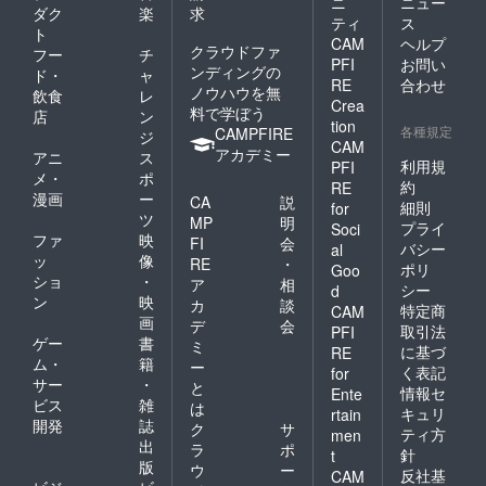
ニ
ニュー
ダク
楽
求
ティ
ス
ト
CAM
ヘルプ
クラウドファ
フー
チ
PFI
お問い
ンディングの
ド・
ャ
RE
合わせ
ノウハウを無
飲食
レ
Crea
料で学ぼう
店
ン
tion
各種規定
CAMPFIRE
ジ
CAM
アカデミー
アニ
ス
利用規
PFI
メ・
ポ
約
RE
漫画
ー
CA
説
細則
for
ツ
MP
明
プライ
Soci
ファ
映
FI
会
バシー
al
ッ
像
RE
・
ポリ
Goo
ショ
・
ア
相
シー
d
ン
映
カ
談
特定商
CAM
画
デ
会
取引法
PFI
ゲー
書
ミ
に基づ
RE
ム・
籍
ー
く表記
for
サー
・
と
情報セ
Ente
ビス
雑
は
キュリ
rtain
開発
誌
ク
サ
ティ方
men
出
ラ
ポ
針
t
版
ウ
ー
反社基
CAM