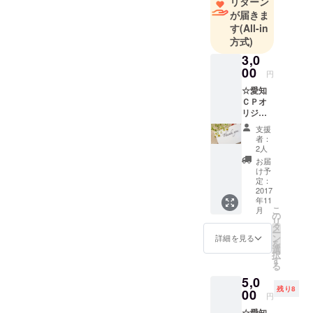
リターン
が届きま
す
(All-in
方式)
3,0
00
円
☆愛知
ＣＰオ
リジナ
ルメッ
支援
セージ
者：
カード
2人
にて、
お届
お礼の
け予
メッ
定：
セージ
2017
年11
をお届
こ
月
けしま
の
リ
す。
タ
ー
ン
詳細を見る
を
選
択
す
る
5,0
残り8
00
円
☆愛知