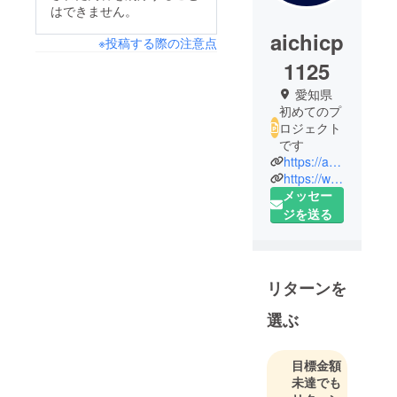
はできません。
aichicp
※投稿する際の注意点
1125
愛知県
初めてのプ
ロジェクト
です
https://ameblo.jp/aichi-cp1125/
https://www.facebook.com/aichi.cp/
メッセー
ジを送る
リターンを
選ぶ
目標金額
未達でも