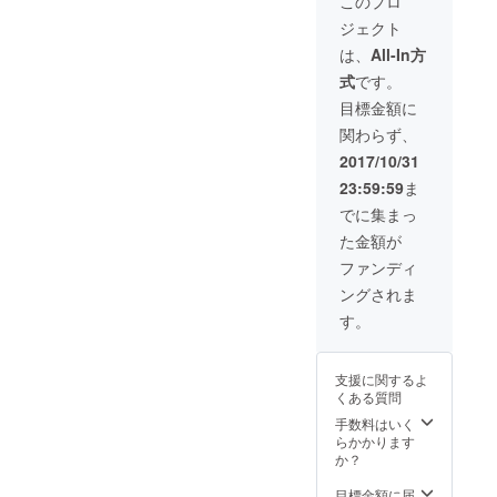
このプロ
けしま
ジェクト
す。 ☆
当日、
は、
All-In方
イベン
式
です。
トに入
場でき
目標金額に
る権利
関わらず、
付き(2
人1組ペ
2017/10/31
ア券)。
23:59:59
ま
特別席
(前列席)
でに集まっ
をご用
た金額が
意して
おりま
ファンディ
す。 ☆
ングされま
イベン
ト終了
す。
後に行
われ
る、出
支援に関するよ
演者と
くある質問
関係者
しか参
手数料はいく
加でき
らかかります
ない打
か？
ち上げ
パー
目標金額に届