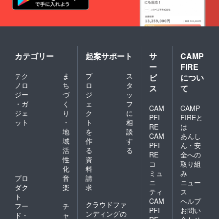
カテゴリー
起案サポート
サ
CAMP
ー
FIRE
テク
ま
プ
ス
ビ
につい
ノロ
ち
ロ
タ
ス
て
ジー
づ
ジ
ッ
・ガ
く
ェ
フ
CAM
CAMP
ジェ
り
ク
に
PFI
FIREと
ット
・
ト
相
RE
は
地
を
談
CAM
あんし
域
作
す
PFI
ん・安
活
る
る
RE
全への
性
資
コ
取り組
化
料
ミュ
み
プロ
音
請
ニ
ニュー
ダク
楽
求
ティ
ス
ト
CAM
ヘルプ
クラウドファ
フー
チ
PFI
お問い
ンディングの
ド・
ャ