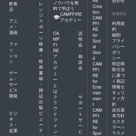
RE
合わせ
ノウハウを無
飲食
レ
Crea
料で学ぼう
店
ン
tion
各種規定
CAMPFIRE
ジ
CAM
アカデミー
アニ
ス
利用規
PFI
メ・
ポ
約
RE
漫画
ー
CA
説
細則
for
ツ
MP
明
プライ
Soci
ファ
映
FI
会
バシー
al
ッ
像
RE
・
ポリ
Goo
ショ
・
ア
相
シー
d
ン
映
カ
談
特定商
CAM
画
デ
会
取引法
PFI
ゲー
書
ミ
に基づ
RE
ム・
籍
ー
く表記
for
サー
・
と
情報セ
Ente
ビス
雑
は
キュリ
rtain
開発
誌
ク
サ
ティ方
men
出
ラ
ポ
針
t
版
ウ
ー
反社基
CAM
ビジ
ビ
ド
ト
本方針
PFI
ネ
ュ
フ
サ
カスタ
RE
ス・
ー
ァ
ー
マーハ
for
起業
テ
ン
ビ
ラスメ
Spor
ィ