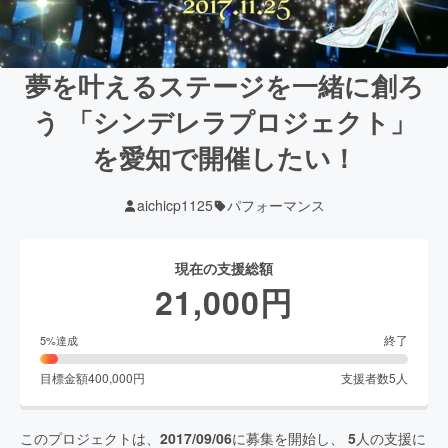
夢を叶えるステージを一緒に創ろ
う 「シンデレラプロジェクト」
を愛知で開催したい！
aichicp1125
パフォーマンス
現在の支援総額
21,000
円
終了
5
%達成
目標金額
400,000
円
支援者数
5
人
このプロジェクトは、
2017/09/06
に募集を開始し、
5
人の支援に