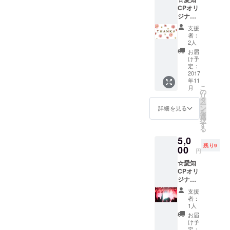
CPオリ
ジナル
メッ
支援
セージ
者：
カード
2人
にて、
お届
お礼の
け予
メッ
定：
セージ
2017
年11
をお届
こ
月
けしま
の
リ
す。 ☆
タ
ー
当日パ
ン
詳細を見る
を
ンフ
選
択
レット
す
る
内の広
5,0
告ス
残り9
ペース
00
円
(１枠)を
☆愛知
提供し
CPオリ
ます。
ジナル
(１枠サ
メッ
イズ…
支援
セージ
A4サイ
者：
カード
ズの
1人
にてお
1/10ス
お届
礼の
ペース)
け予
メッ
自社の
定：