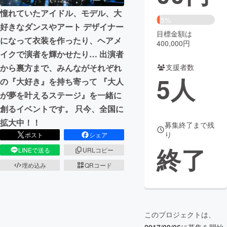
憧れていたアイドル、モデル、大
まちづくり・地域活性化
5%
好きなダンスやアート デザイナー
目標金額は
になって衣装を作ったり、ヘアメ
400,000円
CAMPFIRE for Social Good
CAMPFIRE Creation
イクで演者を輝かせたり… 出演者
CAMPFIREふるさと納税
machi-ya
コミュニティ
支援者数
から裏方まで、みんながそれぞれ
5
人
の『大好き』を持ち寄って 『大人
が夢を叶えるステージ』を一緒に
創るイベントです。 只今、全国に
拡大中！！
募集終了まで残
り
ポスト
シェア
終了
LINEで送る
URLコピー
埋め込み
QRコード
このプロジェクトは、