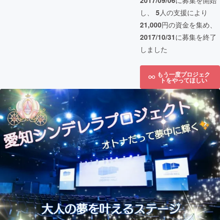
2017/09/06
に募集を開始
し、
5
人の支援により
21,000
円の資金を集め、
2017/10/31
に募集を終了
しました
もう一度プロジェク
トをやってほしい