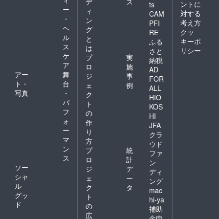
デ
ス
ントに
ts
ー
ィ
対する
CAM
・
ン
考え方
PFI
ヘ
グ
クッ
RE
ル
と
キーポ
ふる
ス
は
リシー
さと
ケ
プ
実
納税
ア
ロ
施
AD
アー
舞
ジ
事
FOR
ト・
台
ェ
例
ALL
写真
・
ク
HIO
パ
ト
KOS
フ
の
HI
ォ
作
JFA
ー
り
クラ
マ
方
ウド
ン
プ
統
ファ
ス
ロ
計
ン
ソー
ジ
デ
ディ
シャ
ェ
ー
ング
ル
ク
タ
mac
グッ
ト
hi-ya
ド
の
補助
広
金申