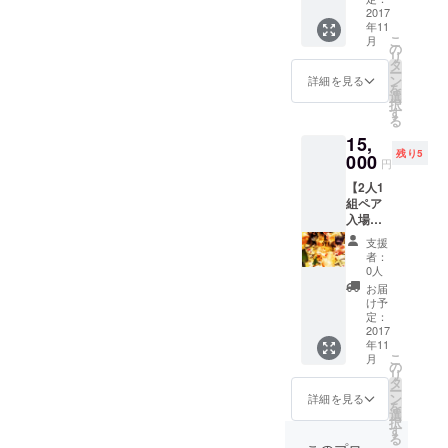
セージ
2017
PRや個
年11
をお届
人PRの
こ
月
けしま
場とし
の
リ
す。 ☆
てご活
タ
ー
当日、
用下さ
ン
詳細を見る
を
会場に
い。
選
択
入場で
す
る
きる権
15,
利付
残り5
き。特
000
円
別席(前
【2人1
列席)を
組ペア
ご用意
入場☆
してお
プレミ
りま
支援
アム
す。
者：
☆】 ☆
0人
愛知CP
お届
オリジ
け予
ナル
定：
メッ
2017
年11
セージ
こ
月
カード
の
リ
にて、
タ
ー
お礼の
ン
詳細を見る
を
メッ
選
択
セージ
す
る
をお届