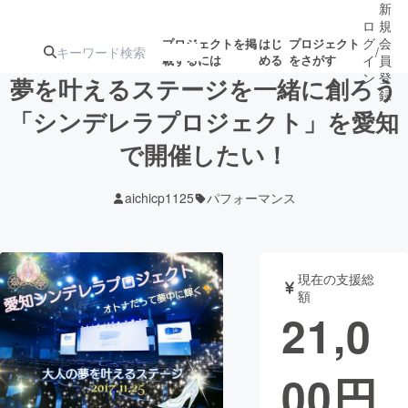
新
ロ
規
グ
会
プロジェクトを掲
はじ
プロジェクト
/
載するには
める
をさがす
イ
員
ン
登
夢を叶えるステージを一緒に創ろう
録
「シンデレラプロジェクト」を愛知
で開催したい！
人気のプロ
注目のリ
注目の新着プロ
募集終了が近いプ
もうすぐ公開
ジェクト
ターン
ジェクト
ロジェクト
されます
aichicp1125
パフォーマンス
アート・写真
音楽
現在の支援総
テクノロジー・ガジェット
ゲーム・サ
額
21,0
映像・映画
書籍・雑誌
00
円
ビジネス・起業
チャレンジ