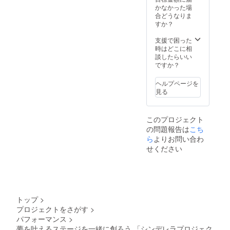
ティー
かなかった場
への参
合どうなりま
加権利
すか？
付き！
(飲食代
支援で困った
別途必
時はどこに相
要)
談したらいい
ですか？
ヘルプページを
見る
このプロジェクト
の問題報告は
こち
ら
よりお問い合わ
せください
トップ
>
プロジェクトをさがす
>
パフォーマンス
>
夢を叶えるステージを一緒に創ろう 「シンデレラプロジェク