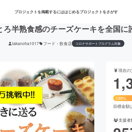
プロジェクトを掲載するには
はじめる
プロジェクトをさがす
とろ半熟食感のチーズケーキを全国に
takanoha1017
フード・飲食店
コロナサポートプログラム対象
注目のリターン
注目の新着プロジェクト
募集終了が近いプロジェクト
も
現在の
音楽
舞台・パフォーマンス
1,
ゲーム・サービス開発
フード・飲食店
139%
書籍・雑誌出版
アニメ・漫画
目標金額は1
支援者
チャレンジ
ビューティー・ヘルスケ