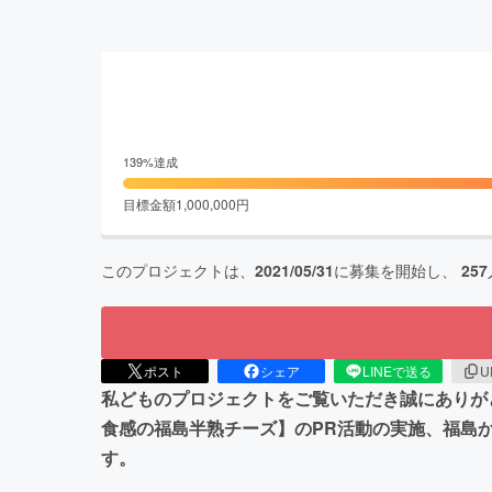
139
%達成
目標金額
1,000,000
円
このプロジェクトは、
2021/05/31
に募集を開始し、
257
ポスト
シェア
LINEで送る
U
私どものプロジェクトをご覧いただき誠にありがと
食感の福島半熟チーズ】のPR活動の実施、福島
す。