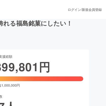
ログイン
/
新規会員登録
誇れる福島銘菓にしたい！
うすぐ公開されます
支援総額
プロダクト
399,801
円
ファッション
スポーツ
,000,000円
数
ア
ソーシャルグッド