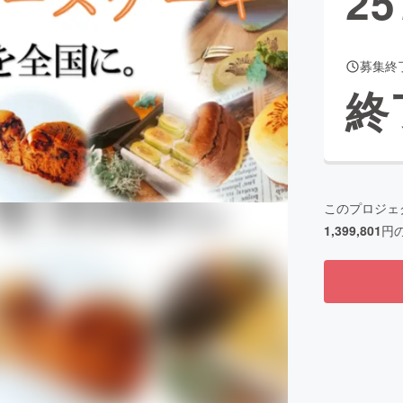
25
募集終
CAMPFIRE for Social Good
CAMPFIRE Creation
終
CAMPFIREふるさと納税
machi-ya
コミュニティ
このプロジェ
1,399,801
円