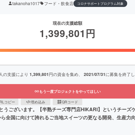
takanoha1017
フード・飲食店
コロナサポートプログラム対象
現在の支援総額
1,399,801
円
人の支援により
1,399,801
円の資金を集め、
2021/07/31
に募集を終了し
もう一度プロジェクトをやってほしい
RLコピー
埋め込み
QRコード
うございます。【半熟チーズ専門店HIKARI】というチー
から全国に向けて誇れるご当地スイーツの更なる開発、生産力