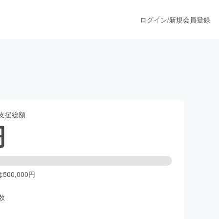
ログイン
/
新規会員登録
うすぐ公開されます
支援総額
プロダクト
円
ファッション
スポーツ
00,000円
数
ア
ソーシャルグッド
人