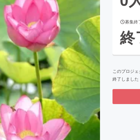
募集終
CAMPFIRE for Social Good
CAMPFIRE Creation
終
CAMPFIREふるさと納税
machi-ya
コミュニティ
このプロジェ
終了しました