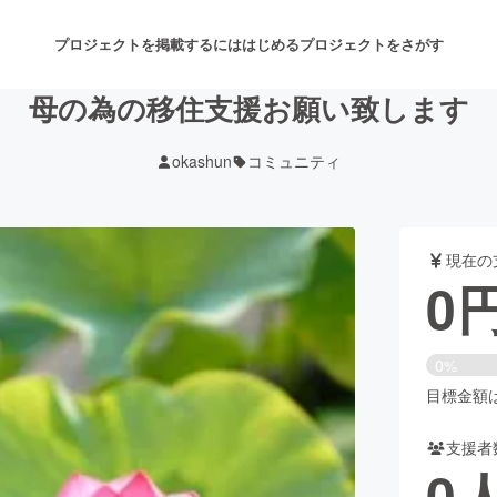
プロジェクトを掲載するには
はじめる
プロジェクトをさがす
母の為の移住支援お願い致します
okashun
コミュニティ
注目のリターン
注目の新着プロジェクト
募集終了が近いプロジェクト
も
現在の
音楽
舞台・パフォーマンス
0
ゲーム・サービス開発
フード・飲食店
0%
書籍・雑誌出版
アニメ・漫画
目標金額は5
支援者
チャレンジ
ビューティー・ヘルスケ
0