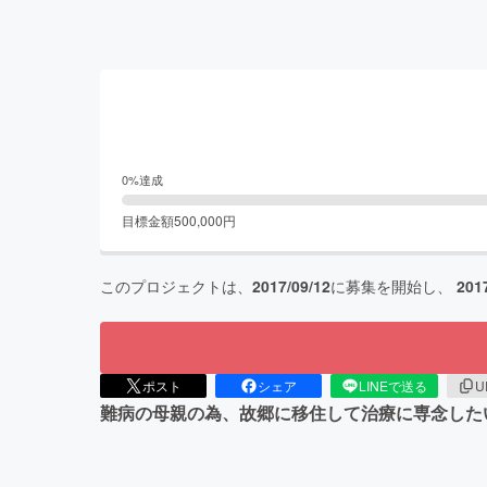
0
%達成
目標金額
500,000
円
このプロジェクトは、
2017/09/12
に募集を開始し、
201
ポスト
シェア
LINEで送る
U
難病の母親の為、故郷に移住して治療に専念した