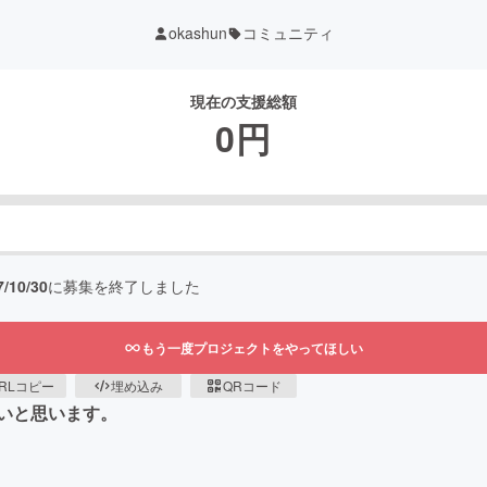
okashun
コミュニティ
現在の支援総額
0
円
7/10/30
に募集を終了しました
もう一度プロジェクトをやってほしい
RLコピー
埋め込み
QRコード
いと思います。