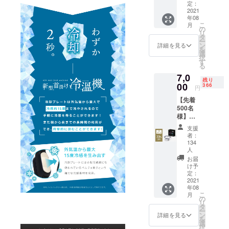
×1 ■先
定：
2021
着500名
年08
様
こ
月
■ZALA
の
リ
XY首掛
タ
ー
け冷温
ン
詳細を見る
を
機（カ
選
択
ラーブ
す
る
ラッ
7,0
ク）×1
残り
00
■CAMP
366
円
FIRE限
【先着
定特別
500名
価格(超
様】
早割)
『30％
→7,000
支援
オフ』
円(税
者：
ZALAX
込・送
134
Y首掛け
人
料込)
冷温機
【希望
お届
（WH）
け予
小売価
×1 ■先
定：
格
2021
着500名
10,000
年08
様
円の
こ
月
■ZALA
の
30%OF
リ
XY首掛
タ
F】 ・
ー
け冷温
ン
詳細を見る
本体
を
機（カ
選
（カ
択