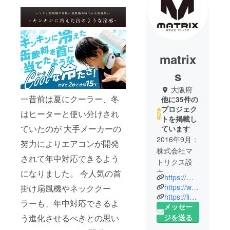
matrix
s
大阪府
一昔前は夏にクーラー、冬
他に35件の
プロジェク
はヒーターと使い分けされ
トを掲載し
ていたのが 大手メーカーの
ています
2016年9月：
努力によりエアコンが開発
株式会社マ
されて年中対応できるよう
トリクス設
になりました。 今人気の首
立
https://matrixsnino.wixsite.com/my-site-2/company
2017年1月：
https://www.youtube.com/channel/UCrSOR3OpWMftWiAzRNP2v_A
掛け扇風機やネッククー
楽天市場で
https://lin.ee/xzfLOfh
ラーも、年中対応できるよ
メッセー
雑貨販売を
ジを送る
う進化させるべきとの思い
開始
2017年6月：