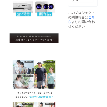
ご支援
ができ
を頂け
たまし
たこと
たら、
このプロジェクト
によ
正規販
の問題報告は
こち
り、量
売価格
産体制
ら
よりお問い合わ
が販売
を整え
予定価
せください
ること
格より
ができ
下がる
たまし
可能性
たら、
がござ
正規販
いま
売価格
す。
が販売
予定価
格より
下がる
可能性
がござ
いま
す。