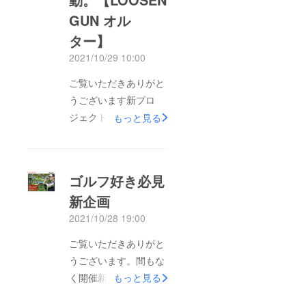
GUN オル
ター】
2021/10/29 10:00
ご覧いただきありがと
うございます新プロ
ジェクト公開します！
もっと見る
多彩なアタッチメント
はなんと１４種類！こ
れが本当の振動。
ゴルフ好き必見
【ZALAXY LOOSEN
新企画
GUN オルター】珍し
2021/10/28 19:00
い”進化型”だからこそ
実現できる全身セルフ
ご覧いただきありがと
ケア！【LOOSEN
うございます。間もな
GUN -Alter-】の特徴
く開催新企画はゴルフ
もっと見る
&lt;4段階のパワー調節
好き必見！残りの距離
機能&gt;その日の身体