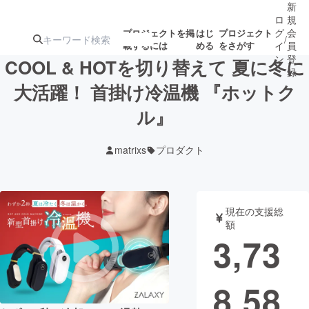
新
ロ
規
グ
会
プロジェクトを掲
はじ
プロジェクト
/
載するには
める
をさがす
イ
員
ン
登
COOL & HOTを切り替えて 夏に冬に
録
大活躍！ 首掛け冷温機 『ホットク
ル』
人気のプロ
注目のリ
注目の新着プロ
募集終了が近いプ
もうすぐ公開
ジェクト
ターン
ジェクト
ロジェクト
されます
matrixs
プロダクト
アート・写真
音楽
現在の支援総
テクノロジー・ガジェット
ゲーム・サ
額
3,73
映像・映画
書籍・雑誌
8,58
ビジネス・起業
チャレンジ