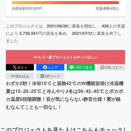
目標金額
300,000
円
支援者数
428
人
このプロジェクトは、
2021/06/26
に募集を開始し、
428
人の支援
により
3,738,581
円の資金を集め、
2021/07/31
に募集を終了し
ました
もう一度プロジェクトをやってほしい
ポスト
シェア
LINEで送る
URLコピー
埋め込み
QRコード
わずか2秒！冷却15℃と温熱42℃のW機能首掛け冷温機
夏は15~20~25℃と冷んやり♪冬は39~42~45℃とポカポ
カ温度6段階調整！音が気にならない静音仕様！髪が絡
むなんてことも一切なし！
このプロジェクトを見た人はこちらもチェックし