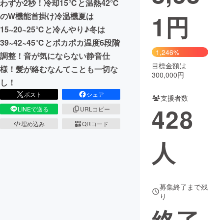
わずか2秒！冷却15℃と温熱42℃
1
円
のW機能首掛け冷温機夏は
まちづくり・地域活性化
15~20~25℃と冷んやり♪冬は
39~42~45℃とポカポカ温度6段階
CAMPFIRE for Social Good
CAMPFIRE Creation
1,246%
調整！音が気にならない静音仕
CAMPFIREふるさと納税
machi-ya
コミュニティ
目標金額は
様！髪が絡むなんてことも一切な
300,000円
し！
ポスト
シェア
支援者数
428
LINEで送る
URLコピー
埋め込み
QRコード
人
募集終了まで残
り