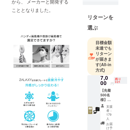
から、 メーカーと開発する
ヤフー
こととなりました。
ショッピン
リターンを
グ店出店
2020年8月：
選ぶ
意匠、実用
新案の取得
目標金額
可能な商品
未達でも
開発及び販
リターン
売を目指す
が届きま
2020年11
す
(All-in
方式)
月：クラウ
ドファン
7,0
残り
00
321
ディング部
円
署の立ち上
【先着
500名
げ
様】
『30％
支援
オフ』
者：
ZALAX
179
Y首掛け
人
冷温機
お届
（BK）
け予