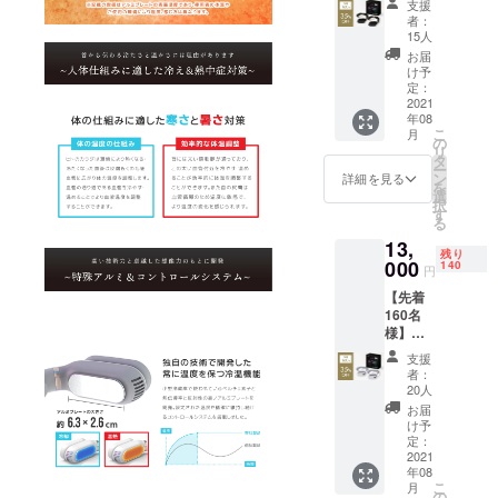
説明書
支援
を整え
オフ』
割)
兼保証
者：
ること
ZALAX
→8,000
15人
書(日本
ができ
Y首掛け
円(税
語）×1
お届
たまし
冷温機
込・送
け予
※仕様・
たら、
（BK）
料込)
定：
デザイ
正規販
×2 ■先
2021
【希望
ンにつ
売価格
年08
着160名
小売価
いて予
が販売
こ
月
様
格
の
告なく
予定価
リ
■ZALA
10,000
タ
変更に
格より
ー
XY首掛
円の
ン
詳細を見る
なる場
下がる
を
け冷温
20%OF
選
合がご
可能性
択
機（カ
F】 ・
す
ざいま
がござ
る
ラーブ
本体
す。 ※
いま
13,
ラッ
（カ
皆様の
残り
す。
ク）×2
000
ラーホ
140
ご支援
円
■CAMP
ワイト
を頂け
【先着
FIRE限
or ブ
たこと
160名
定特別
ラッ
によ
様】
価格(超
ク）×1
り、量
『35％
早割)
・充電
産体制
支援
オフ』
→13,00
USB
者：
を整え
ZALAX
0円(税
ケーブ
20人
ること
Y首掛け
込・送
ル×1 ・
お届
ができ
冷温機
料込)
説明書
け予
たまし
（WH）
【希望
定：
兼保証
たら、
×2 ■先
2021
小売価
書(日本
正規販
年08
着160名
格
語）×1
売価格
こ
月
様
20,000
の
※仕様・