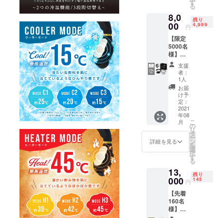
ラーホ
す
ラーブ
る
ワイ
ラッ
8,0
ト）×1
ク）×1
残り
00
■CAMP
4,999
・充電
円
FIRE限
USB
【限定
定特別
ケーブ
5000名
価格(超
ル×1 ・
様】
早割)
説明書
『20％
→7,000
兼保証
支援
オフ』
円(税
者：
書(日本
ZALAX
込・送
1人
語）×1
Y首掛け
料込)
お届
※仕様・
冷温機
【希望
け予
デザイ
×1 ■限
定：
小売価
ンにつ
定5000
2021
格
いて予
年08
名様
10,000
告なく
こ
月
■ZALA
の
円の
変更に
リ
XY首掛
タ
30%OF
なる場
ー
け冷温
ン
F】 ・
詳細を見る
合がご
を
機（カ
選
本体
ざいま
択
ラー ホ
す
（カ
す。 ※
る
ワイト
ラーホ
皆様の
13,
or ブ
ワイ
ご支援
残り
ラッ
000
145
ト）×1
円
を頂け
ク）×1
・充電
たこと
【先着
■CAMP
USB
によ
160名
FIRE限
ケーブ
り、量
様】
定特別
ル×1 ・
産体制
『35％
価格(早