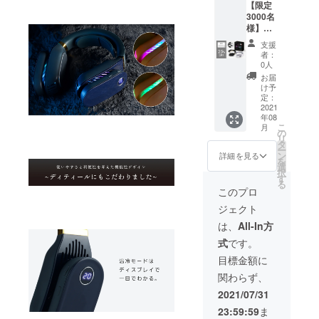
【限定
ワイ
・充電
を頂け
がござ
3000名
ト）×各
USB
たこと
いま
様】
1
ケーブ
によ
す。
『25％
■CAMP
ル×2 ・
り、量
支援
オフ』
FIRE限
説明書
産体制
者：
ZALAX
定特別
兼保証
0人
を整え
Y首掛け
価格(超
書(日本
ること
お届
冷温機×
早割)
語）×2
け予
ができ
計2 ■限
→13,00
定：
※仕様・
たまし
定3000
2021
0円(税
デザイ
たら、
年08
名様
込・送
ンにつ
正規販
こ
月
■ZALA
料込)
の
いて予
売価格
リ
XY首掛
【希望
タ
告なく
が販売
ー
け冷温
小売価
ン
変更に
詳細を見る
予定価
を
機×2
格
選
なる場
格より
択
■CAMP
20,000
す
合がご
下がる
る
FIRE限
円の
ざいま
このプロ
可能性
定特別
35%OF
す。 ※
がござ
ジェクト
価格(早
F】 ・
皆様の
いま
割)
本体
ご支援
は、
All-In方
す。
→15,00
（カ
を頂け
式
です。
0円(税
ラーブ
たこと
込・送
ラッ
によ
目標金額に
料込)
ク）×1
り、量
関わらず、
【希望
・本体
産体制
小売価
（カ
を整え
2021/07/31
格
ラーホ
ること
23:59:59
ま
20,000
ワイ
ができ