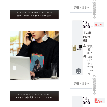
が販売
リ
■ZALA
円の
タ
デザイ
予定価
ー
XY首掛
35%OF
ン
ンにつ
詳細を見る
格より
を
け冷温
F】 ・
選
いて予
下がる
択
機（カ
本体
す
告なく
可能性
る
ラーホ
（カ
変更に
がござ
13,
ワイ
ラーブ
なる場
いま
残り75
ト）×2
000
ラッ
合がご
円
す。
■CAMP
ク）×2
ざいま
【先着
FIRE限
・充電
す。 ※
160名
定特別
USB
皆様の
様】
価格(超
ケーブ
ご支援
『35％
早割)
ル×2 ・
を頂け
支援
オフ』
→13,00
説明書
たこと
者：
ZALAX
0円(税
兼保証
83人
によ
Y首掛け
込・送
書(日本
り、量
お届
冷温機
料込)
語）×2
け予
産体制
（BK、
【希望
定：
※仕様・
を整え
WH）×
2021
小売価
デザイ
ること
年08
各1 ■先
格
ンにつ
ができ
こ
月
着160名
20,000
の
いて予
たまし
リ
様
円の
タ
告なく
たら、
ー
■ZALA
35%OF
ン
変更に
詳細を見る
正規販
を
XY首掛
F】 ・
選
なる場
売価格
択
け冷温
本体
す
合がご
が販売
る
機（カ
（カ
ざいま
予定価
15,
ラーブ
ラーホ
す。 ※
格より
残り
ラッ
000
ワイ
3,000
皆様の
下がる
円
ク、ホ
ト）×2
ご支援
可能性