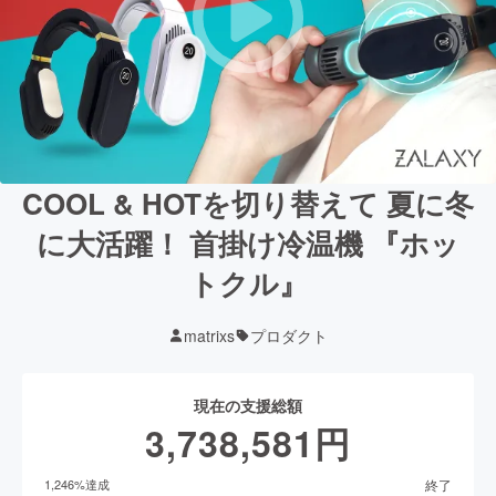
COOL & HOTを切り替えて 夏に冬
に大活躍！ 首掛け冷温機 『ホッ
トクル』
matrixs
プロダクト
現在の支援総額
3,738,581
円
終了
1,246
%達成