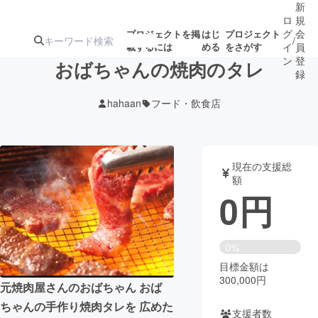
新
ロ
規
グ
会
プロジェクトを掲
はじ
プロジェクト
/
載するには
める
をさがす
イ
員
ン
登
おばちゃんの焼肉のタレ
録
hahaan
フード・飲食店
人気のプロ
注目のリ
注目の新着プロ
募集終了が近いプ
もうすぐ公開
ジェクト
ターン
ジェクト
ロジェクト
されます
現在の支援総
額
アート・写真
音楽
0
円
テクノロジー・ガジェット
ゲーム・サ
0%
目標金額は
映像・映画
書籍・雑誌
300,000円
元焼肉屋さんのおばちゃん おば
ちゃんの手作り焼肉タレを 広めた
ビジネス・起業
チャレンジ
支援者数