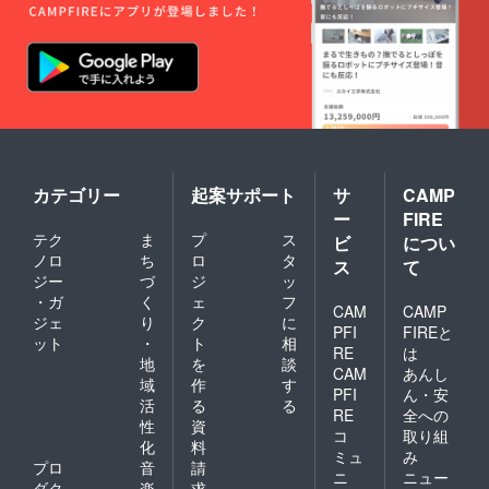
カテゴリー
起案サポート
サ
CAMP
ー
FIRE
テク
ま
プ
ス
ビ
につい
ノロ
ち
ロ
タ
ス
て
ジー
づ
ジ
ッ
・ガ
く
ェ
フ
CAM
CAMP
ジェ
り
ク
に
PFI
FIREと
ット
・
ト
相
RE
は
地
を
談
CAM
あんし
域
作
す
PFI
ん・安
活
る
る
RE
全への
性
資
コ
取り組
化
料
ミュ
み
プロ
音
請
ニ
ニュー
ダク
楽
求