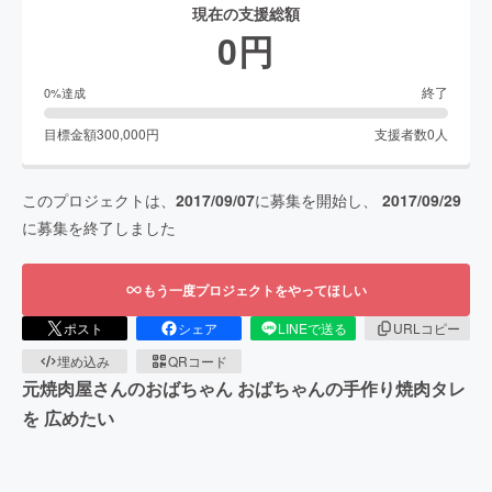
現在の支援総額
0
円
終了
0
%達成
目標金額
300,000
円
支援者数
0
人
このプロジェクトは、
2017/09/07
に募集を開始し、
2017/09/29
に募集を終了しました
もう一度プロジェクトをやってほしい
ポスト
シェア
LINEで送る
URLコピー
埋め込み
QRコード
元焼肉屋さんのおばちゃん おばちゃんの手作り焼肉タレ
を 広めたい