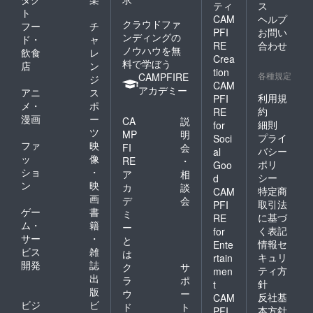
ティ
ス
ト
CAM
ヘルプ
クラウドファ
フー
チ
PFI
お問い
ンディングの
ド・
ャ
RE
合わせ
ノウハウを無
飲食
レ
Crea
料で学ぼう
店
ン
tion
各種規定
CAMPFIRE
ジ
CAM
アカデミー
アニ
ス
利用規
PFI
メ・
ポ
約
RE
漫画
ー
CA
説
細則
for
ツ
MP
明
プライ
Soci
ファ
映
FI
会
バシー
al
ッ
像
RE
・
ポリ
Goo
ショ
・
ア
相
シー
d
ン
映
カ
談
特定商
CAM
画
デ
会
取引法
PFI
ゲー
書
ミ
に基づ
RE
ム・
籍
ー
く表記
for
サー
・
と
情報セ
Ente
ビス
雑
は
キュリ
rtain
開発
誌
ク
サ
ティ方
men
出
ラ
ポ
針
t
版
ウ
ー
反社基
CAM
ビジ
ビ
ド
ト
本方針
PFI