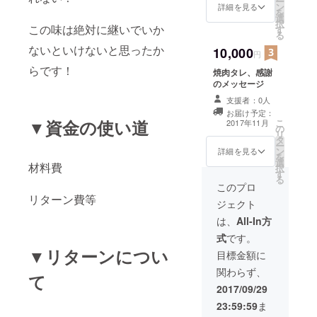
ー
ン
詳細を見る
を
選
択
この味は絶対に継いでいか
す
る
ないといけないと思ったか
10,000
円
らです！
焼肉タレ、感謝
のメッセージ
支援者：0人
お届け予定：
▼資金の使い道
こ
2017年11月
の
リ
タ
ー
ン
詳細を見る
を
選
材料費
択
す
る
このプロ
リターン費等
ジェクト
は、
All-In方
式
です。
▼リターンについ
目標金額に
関わらず、
て
2017/09/29
23:59:59
ま