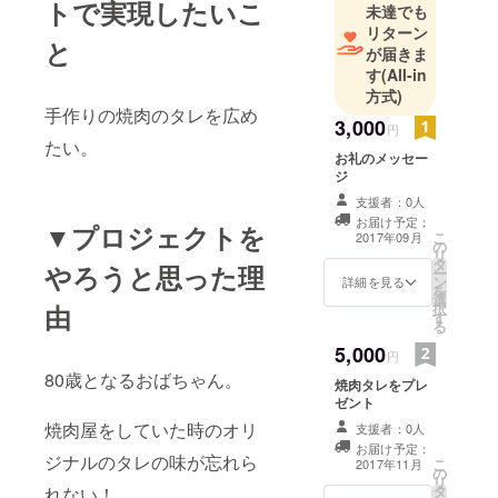
トで実現したいこ
未達でも
リターン
と
が届きま
す
(All-in
方式)
手作りの焼肉のタレを広め
3,000
円
たい。
お礼のメッセー
ジ
支援者：0人
お届け予定：
▼プロジェクトを
こ
2017年09月
の
リ
タ
やろうと思った理
ー
ン
詳細を見る
を
選
由
択
す
る
5,000
円
80歳となるおばちゃん。
焼肉タレをプレ
ゼント
焼肉屋をしていた時のオリ
支援者：0人
お届け予定：
ジナルのタレの味が忘れら
こ
2017年11月
の
リ
タ
れない！