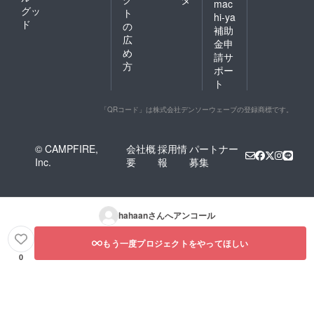
mac
グッ
ト
hi-ya
ド
の
補助
広
金申
め
請サ
方
ポー
ト
「QRコード」は株式会社デンソーウェーブの登録商標です。
© CAMPFIRE,
会社概
採用情
パートナー
Inc.
要
報
募集
hahaan
さんへアンコール
もう一度プロジェクトをやってほしい
0