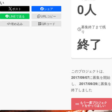
い
0
人
ポスト
シェア
まちづくり・地域活性化
LINEで送る
URLコピー
埋め込み
QRコード
CAMPFIRE for Social Good
CAMPFIRE Creation
募集終了まで残
り
CAMPFIREふるさと納税
machi-ya
コミュニティ
終了
このプロジェクトは、
2017/09/07
に募集を開始
し、
2017/09/29
に募集を
終了しました
もう一度プロジェク
トをやってほしい