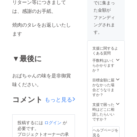
リターン等につきまして
でに集まっ
た金額が
は、感謝のお手紙、
ファンディ
焼肉のタレをお返しいたし
ングされま
す。
ます
支援に関するよ
くある質問
▼最後に
手数料はいく
らかかります
か？
おばちゃんの味を是非御賞
目標金額に届
味ください。
かなかった場
合どうなりま
すか？
コメント
もっと見る
支援で困った
時はどこに相
談したらいい
ですか？
投稿するには
ログイン
が
必要です。
ヘルプページを
プロジェクトオーナーの承
見る