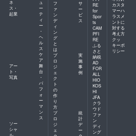
ネ
ュ
フ
サ
カスタ
RE
ス・
ー
ァ
ー
マーハ
for
起業
テ
ン
ビ
ラスメ
Spor
ィ
デ
ス
ントに
ts
ー
ィ
対する
CAM
・
ン
考え方
PFI
ヘ
グ
クッ
RE
ル
と
キーポ
ふる
ス
は
リシー
さと
ケ
プ
実
納税
ア
ロ
施
AD
アー
舞
ジ
事
FOR
ト・
台
ェ
例
ALL
写真
・
ク
HIO
パ
ト
KOS
フ
の
HI
ォ
作
JFA
ー
り
クラ
マ
方
ウド
ン
プ
統
ファ
ス
ロ
計
ン
ソー
ジ
デ
ディ
シャ
ェ
ー
ング
ル
ク
タ