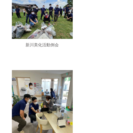
い。 ※
資金の
利用用
途は、
2021年
10月31
日20
時〜の
花火打
ち上げ
新川美化活動例会
費用に
当てさ
せてい
ただき
ます。