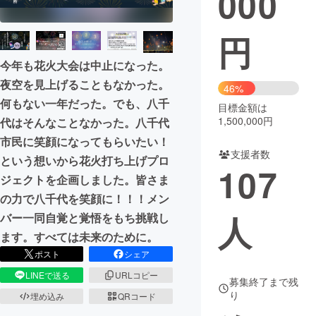
000
まちづくり・地域活性化
円
今年も花火大会は中止になった。
CAMPFIRE for Social Good
CAMPFIRE Creation
夜空を見上げることもなかった。
46%
CAMPFIREふるさと納税
machi-ya
コミュニティ
何もない一年だった。でも、八千
目標金額は
1,500,000円
代はそんなことなかった。八千代
市民に笑顔になってもらいたい！
支援者数
という想いから花火打ち上げプロ
107
ジェクトを企画しました。皆さま
の力で八千代を笑顔に！！！メン
人
バー一同自覚と覚悟をもち挑戦し
ます。すべては未来のために。
ポスト
シェア
LINEで送る
URLコピー
募集終了まで残
り
埋め込み
QRコード