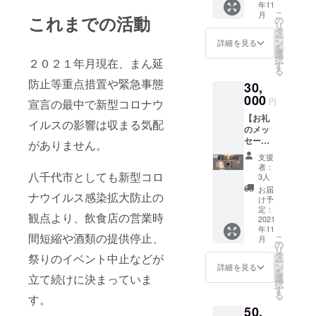
迎え、
年11
カード
日
変わり
⽇々精
こ
月
をお送
これまでの活動
程：１
の
ます。
進して
リ
りさせ
０月１
タ
こちら
おりま
ー
ていた
３日
ン
は小枠
詳細を見る
す。 活
を
だきま
（水）
選
に約1-3
動資⾦
択
２０２１年月現在、まん延
す。 【
１８
す
秒くら
は、会
る
花火打
時半受
い表示
員の会
防止等重点措置や緊急事態
30,
上げ動
付開始
されま
費から
画
000
時
す。 ※
円
成り
宣言の最中で新型コロナウ
DVD】
間：１
匿名が
⽴って
【お礼
３か所
８時半
よろし
イルスの影響は収まる気配
おりま
のメッ
花火の
受付
い方は
す。 市
セージ
打ち上
１９時
がありません。
質問に
⺠参加
カー
げ動画
開始
て匿名
支援
型の講
ド】 心
を作成
場
希望と
者：
演会や
をこめ
八千代市としても新型コロ
しま
所：後
3人
ご回答
⻘少年
て、お
す。
日連絡
くださ
お届
健全育
ナウイルス感染拡大防止の
礼の
（５分
諸費
け予
い。 ※
成事業
メッ
程度）
定：
用：参
資金の
等の資
観点より、飲食店の営業時
セージ
2021
花火支
加費は
利用用
⾦に使
年11
カード
援して
こちら
途は、
間短縮や酒類の提供停止、
⽤して
こ
月
をお送
いただ
の
から支
2021年
いま
リ
りさせ
いた方
タ
給いた
祭りのイベント中止などが
10月31
す。 こ
ー
ていた
を、提
ン
しま
詳細を見る
日20
れから
を
だきま
供とし
立て続けに決まっていま
選
す。交
時〜の
も⼋千
択
す。 【
て動画
す
通費、
花火打
代市の
る
す。
花火打
内でご
滞在費
ち上げ
活性化
50,
上げ動
紹介さ
に関し
費用に