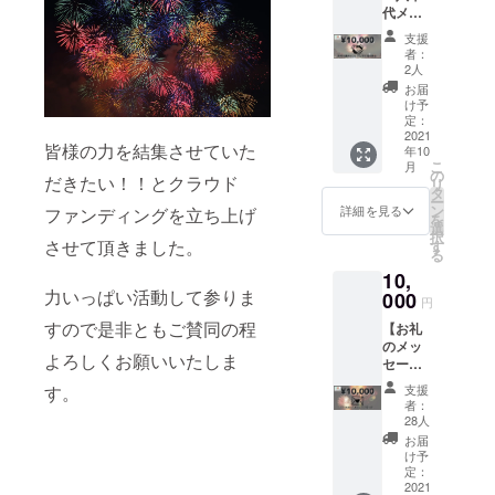
摯な情
代メン
打ち上
熱を結
バーと
げ動画
集し社
支援
の異業
を作成
会貢献
者：
種交流
しま
2人
するこ
会】 Ｊ
す。
とを⽬
お届
ＣＩ八
（５分
け予
的に組
千代に
程度）
定：
織され
ついて
2021
花火支
た団体
皆様の力を結集させていた
年10
知って
援して
で世界
こ
月
いただ
いただ
の
中に存
だきたい！！とクラウド
リ
き、一
いた方
タ
在しま
ー
緒に八
を、提
ン
詳細を見る
ファンディングを立ち上げ
す。⼊
を
千代市
供とし
選
会資格
択
をより
て動画
させて頂きました。
す
は20
る
よくし
内でご
歳〜40
10,
ていき
紹介さ
歳の情
力いっぱい活動して参りま
ましょ
000
せてい
熱を
円
う。 交
ただき
持った
すので是非ともご賛同の程
【お礼
流会詳
ます。
⼈なら
のメッ
細 内
※支援金
⼊会で
よろしくお願いいたしま
セージ
容：１
額に
きま
カー
０月例
よっ
す。Ｊ
支援
す。
ド】 心
会への
て、支
者：
ＣＩ八
をこめ
参加
援者名
28人
千代は
て、お
（情勢
の表示
お届
今年で
礼の
により
時間や
け予
創立50
メッ
変更あ
定：
枠の大
周年を
セージ
2021
り）
きさが