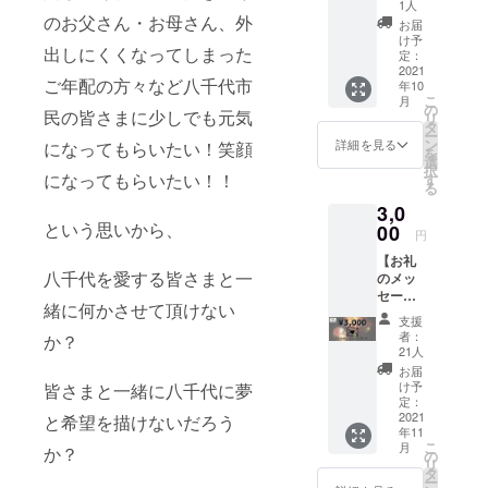
で）】
ます。
1人
⽤していま
我々の
のお父さん・お母さん、外
お届
活動を
け予
す。
出しにくくなってしまった
体験す
定：
これからも
ること
2021
ご年配の方々など八千代市
年10
ができ
⼋千代市の
こ
月
ます。
の
活性化の為
民の皆さまに少しでも元気
リ
一緒に
タ
ー
に活動を
八千代
ン
詳細を見る
になってもらいたい！笑顔
を
市を盛
選
⾏ってまい
択
り上げ
になってもらいたい！！
す
りますの
る
ていき
3,0
で、今後と
ましょ
という思いから、
う。 体
00
も宜しくお
円
験詳細
願い致しま
【お礼
内
八千代を愛する皆さまと一
のメッ
容：花
す。
セージ
火打ち
緒に何かさせて頂けない
カー
上げプ
支援
ド】 心
ロジェ
者：
か？
をこめ
クトの
21人
て、お
支援体
お届
礼の
験 日
け予
皆さまと一緒に八千代に夢
メッ
程：１
定：
セージ
2021
０月３
と希望を描けないだろう
年11
カード
１日
こ
月
か？
をお送
(日）終
の
リ
りさせ
日 ※荒
タ
ー
ていた