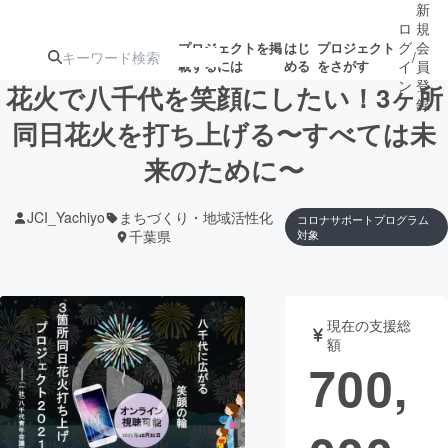
新
ロ
規
グ
会
プロジェクトを掲
はじ
プロジェクト
/
載するには
める
をさがす
イ
員
ン
登
花火で八千代を笑顔にしたい！3ヶ所
録
同日花火を打ち上げる〜すべては未
来のために〜
人気のプロ
注目のリ
注目の新着プロ
募集終了が近いプ
もうすぐ公開
ジェクト
ターン
ジェクト
ロジェクト
されます
JCI_Yachiyo
まちづくり・地域活性化
コロナサポートプログラム
千葉県
対象
アート・写真
音楽
テクノロジー・ガジェット
ゲーム・サ
現在の支援総
額
700,
映像・映画
書籍・雑誌
ビジネス・起業
チャレンジ