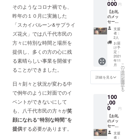
の為に
画
000
せてい
ては自
当てさ
円
活動を
そのようなコロナ禍でも、
DVD】
ただき
己負担
せてい
⾏って
【お礼
３か所
ます。
とさせ
ただき
昨年の１０月に実施した
まいり
のメッ
花火の
※支援金
ていた
ます。
ますの
セージ
打ち上
額に
だきま
「スカイバルーン&サプライ
で、今
カー
げ動画
よっ
す。 気
支援
後とも
ド】 心
を作成
て、支
ズ花火」では八千代市民の
になる
者：
宜しく
をこめ
しま
援者名
2人
点やビ
お願い
て、お
す。
方々に特別な時間と場所を
の表示
ジネス
お届
致しま
礼の
（５分
時間や
け予
を行う
す。
提供し、多くの方の心に残
メッ
程度）
定：
枠の大
上での
（現
セージ
2021
花火支
きさが
悩みも
在、正
る素晴らしい事業を開催す
年11
カード
援して
変わり
いつで
こ
会員４
月
をお送
いただ
の
ます。
もご相
ることができました。
リ
９名）
りさせ
いた方
タ
こちら
談くだ
ー
気にな
ていた
を、提
ン
は中の
詳細を見る
さい。
を
る方
だきま
供とし
選
枠に約
※青年会
日々刻々と状況が変わる中
択
は、
す。 【
て動画
す
1-3秒く
議所の
る
「一般
花火打
内でご
で例年のように対面でのイ
らい表
規約に
社団八
100
上げ動
紹介さ
示され
より入
千代青
画
ベントができないにして
,00
せてい
ます。
会条件
年会議
DVD】
ただき
0
※匿名が
は、２
円
所」で
も、八千代市民の方々が
笑
３か所
ます。
よろし
０〜４
検索し
花火の
【お礼
※支援金
い方は
０歳ま
顔になれる“特別な時間”を
てくだ
打ち上
のメッ
額に
質問に
でとな
さ
げ動画
セージ
よっ
て匿名
りま
提供
する必要があります。
い！！
を作成
カー
て、支
希望と
す。
支援
※資金の
しま
ド】 心
援者名
ご回答
者：