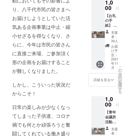
動においてもその影響によ
た⼈なら⼊
1,0
00
会できま
円
り、八千代市民の皆さまへ
す。⼀般社
【お礼
お届けしようとしていた活
の手
団法⼈⼋千
紙】 心
気ある企画事業は中止・縮
代⻘年会議
をこめ
支援
所は今年で
て、お
小せざるを得なくなり、さ
者：
礼のお
創立50周年
34人
らに、今年は市民の皆さん
手紙を
お届
を迎え、
お送り
け予
に直接ご来場、ご参加頂く
⽇々精進し
させて
定：
いただ
2021
ておりま
形の企画をお届けすること
年11
きま
こ
す。
月
す。 ※
の
が難しくなりました。
リ
資金の
活動資⾦
タ
ー
利用用
ン
詳細を見る
は、会員の
を
途は、
しかし、こういった状況だ
選
択
会費から成
2021年
す
る
からこそ！
10月31
り⽴ってお
1,0
日20
ります。
時〜の
00
円
日常の楽しみが少なくなっ
市⺠参加型
花火打
【青年
ち上げ
の講演会や
てしまった子供達、コロナ
会議所
費用に
⻘少年健全
活動体
当てさ
禍でも何とか頑張ろうと奮
験（３
せてい
育成事業等
支援
９歳ま
ただき
闘してくれている働き盛り
者：
の資⾦に使