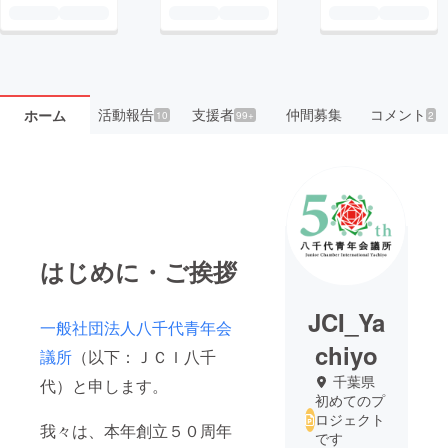
活動報告
支援者
仲間募集
コメント
ホーム
10
99+
2
はじめに・ご挨拶
JCI_Ya
一般社団法人八千代青年会
chiyo
議所
（以下：ＪＣＩ八千
千葉県
代）と申します。
初めてのプ
ロジェクト
我々は、本年創立５０周年
です