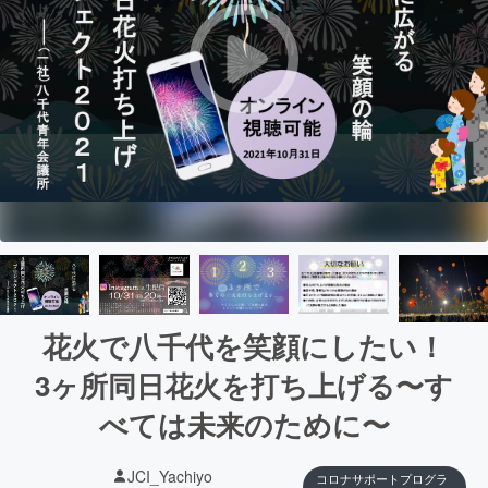
花火で八千代を笑顔にしたい！
3ヶ所同日花火を打ち上げる〜す
べては未来のために〜
JCI_Yachiyo
コロナサポートプログラ