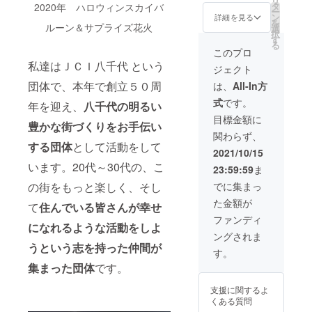
リ
枠に約
を、提
りさせ
時〜の
タ
2020年 ハロウィンスカイバ
ー
3-5秒く
供とし
ていた
花火打
ン
詳細を見る
を
らい表
て動画
だきま
ルーン＆サプライズ花火
ち上げ
選
択
示され
内でご
す。 【
費用に
す
る
ます。
紹介さ
花火打
当てさ
このプロ
※匿名が
せてい
上げ動
せてい
私達はＪＣＩ八千代 という
ジェクト
よろし
ただき
画
ただき
い方は
ます。
DVD】
ます。
団体で、本年で創立５０周
は、
All-In方
質問に
※支援金
３か所
式
です。
て匿名
額に
花火の
年を迎え、
八千代の明るい
希望と
よっ
打ち上
目標金額に
豊かな街づくりをお手伝い
ご回答
て、支
げ動画
関わらず、
くださ
援者名
を作成
する団体
として活動をして
い。 ※
の表示
しま
2021/10/15
資金の
時間や
す。
います。20代～30代の、こ
23:59:59
ま
利用用
枠の大
（５分
途は、
きさが
程度）
の街をもっと楽しく、そし
でに集まっ
2021年
変わり
花火支
た金額が
10月31
ます。
援して
て
住んでいる皆さんが幸せ
日20
こちら
いただ
ファンディ
になれるような活動をしよ
時〜の
は大の
いた方
ングされま
花火打
枠に約
を、提
うという志を持った仲間が
ち上げ
5-10秒
供とし
す。
費用に
くらい
て動画
集まった団体
です。
当てさ
表示さ
内でご
せてい
れま
紹介さ
支援に関するよ
ただき
す。 ※
せてい
くある質問
ます。
匿名が
ただき