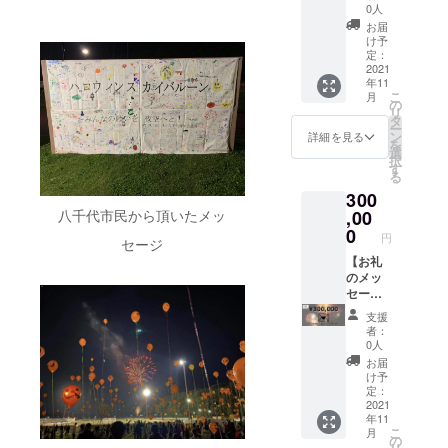
利用用
す。
をこめ
の表示
くださ
0人
途は、
（５分
て、お
時間や
い。 ※
お届
2021年
程度）
礼の
枠の大
資金の
け予
10月31
花火支
メッ
きさが
定：
利用用
日20
援して
セージ
2021
変わり
途は、
時〜の
年11
いただ
カード
ます。
2021年
こ
花火打
月
いた方
をお送
こちら
の
10月31
リ
ち上げ
を、提
りさせ
は大の
タ
日20
ー
費用に
供とし
ていた
枠に約
ン
時〜の
詳細を見る
を
当てさ
て動画
だきま
1-3秒く
選
花火打
択
せてい
内でご
す。 【
らい表
す
ち上げ
る
ただき
紹介さ
花火打
示され
費用に
ます。
300
せてい
上げ動
ます。
当てさ
ただき
画
,00
八千代市民から頂いたメッ
※匿名が
せてい
ます。
DVD】
よろし
0
ただき
円
セージ
※支援金
３か所
い方は
ます。
額に
花火の
【お礼
質問に
よっ
打ち上
のメッ
て匿名
て、支
げ動画
セージ
希望と
援者名
を作成
カー
ご回答
支援
の表示
しま
ド】 心
くださ
者：
時間や
す。
をこめ
い。 ※
0人
枠の大
（５分
て、お
資金の
お届
きさが
程度）
礼の
利用用
け予
変わり
花火支
メッ
途は、
定：
ます。
援して
セージ
2021
2021年
年11
こちら
いただ
カード
10月31
こ
月
は大の
いた方
をお送
日20
の