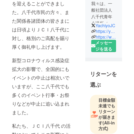
を迎えることができまし
我々は、一
般社団法人
た。八千代市民の方々、ま
八千代青年
た関係各諸団体の皆さまに
会議所（Ｊ
YachiyoJC
は日頃よりＪＣＩ八千代に
ＣＩ八千
https://yachiyo-jc.net/
代）と申し
https://www.instagram.com/jci_yachiyo/
対し、格別のご高配を賜り
メッセー
ます。
厚く御礼申し上げます。
ジを送る
⻘年会議所
は、⻘年の
新型コロナウィルス感染症
真摯な情熱
拡大の影響で、全国的にも
を結集し社
リターンを
会貢献する
イベントの中止は相次いで
ことを⽬的
選ぶ
いますが、ここ八千代でも
に組織され
多くのイベント行事・お祭
た団体で世
目標金額
界中に存在
りなどが中止に追い込まれ
未達でも
します。⼊
リターン
ました。
会資格は20
が届きま
歳〜40歳の
す
(All-in
私たち、ＪＣＩ八千代 の活
方式)
情熱を持っ