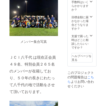
よろし
ます。
手数料はいく
い方は
※支援金
らかかります
質問に
額に
か？
て匿名
よっ
希望と
て、支
目標金額に届
ご回答
援者名
かなかった場
くださ
の表示
合どうなりま
い。 ※
時間や
すか？
資金の
枠の大
利用用
きさが
支援で困った
途は、
変わり
時はどこに相
メンバー集合写真
2021年
ます。
談したらいい
10月31
こちら
ですか？
日20
は大の
時〜の
枠に約
ヘルプページを
ＪＣＩ八千代 は現在正会員
花火打
7-20秒
見る
ち上げ
くらい
４９名、特別会員２６５名
費用に
表示さ
当てさ
れま
のメンバーが在籍してお
このプロジェクト
せてい
す。 ※
の問題報告は
こち
ただき
匿名が
り、５０年の長きにわたっ
ます。
よろし
ら
よりお問い合わ
て八千代の地で活動をさせ
い方は
せください
質問に
て頂いております。
て匿名
希望と
ご回答
くださ