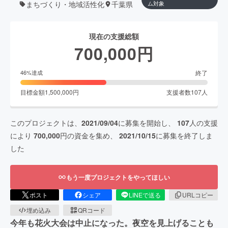
まちづくり・地域活性化
千葉県
ム対象
現在の支援総額
700,000
円
終了
46
%達成
目標金額
1,500,000
円
支援者数
107
人
このプロジェクトは、
2021/09/04
に募集を開始し、
107
人の支援
により
700,000
円の資金を集め、
2021/10/15
に募集を終了しま
した
もう一度プロジェクトをやってほしい
ポスト
シェア
LINEで送る
URLコピー
埋め込み
QRコード
今年も花火大会は中止になった。夜空を見上げることも