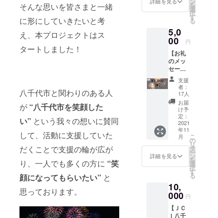
天の場
ン
詳細を見る
を
そんな思いを皆さまと一緒
だきま
合１１
選
択
す。 ※
月７日
す
に形にしていきたいと考
る
資金の
（日）
5,0
利用用
時
え、本プロジェクトはス
途は、
00
間：後
円
2021年
日連絡
タートしました！
【お礼
10月31
場
のメッ
日20
所：後
セージ
時〜の
日連絡
カー
花火打
諸費
支援
ド】 心
ち上げ
用：交
者：
八千代市と関わりのある人
をこめ
費用に
通費、
17人
て、お
当てさ
滞在費
お届
が
“八千代市を笑顔した
礼の
せてい
に関し
け予
メッ
ただき
定：
ては自
い”
という我々の想いに賛同
セージ
2021
ます。
己負担
年11
カード
とさせ
して、活動に支援していた
こ
月
をお送
の
ていた
リ
りさせ
タ
だくことで支援の輪が広が
だきま
ー
ていた
ン
す。 八
詳細を見る
を
だきま
り、一人でも多くの方に
“笑
選
千代青
択
す。 【
す
年会議
る
顔になってもらいたい”
と
花火打
所とは
10,
上げ動
⻘年会
思っております。
画
000
議所
円
DVD】
は、⻘
【ＪＣ
３か所
年の真
Ｉ八千
花火の