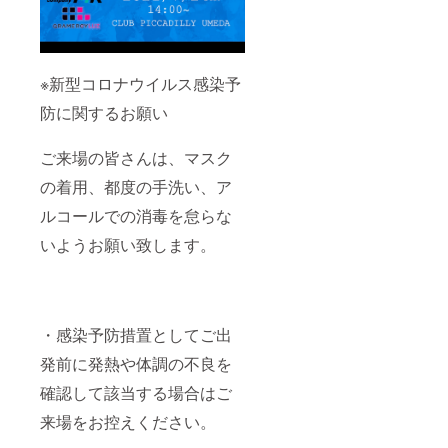
に反す
ません
る行為
こと、
を行っ
ご理解
ている
の上お
可能性
申し込
※新型コロナウイルス感染予
がある
み下さ
企業
い。
防に関するお願い
様、個
人様に
関して
ご来場の皆さんは、マスク
は、ご
支援頂
の着用、都度の手洗い、ア
きまし
てもお
ルコールでの消毒を怠らな
断りさ
いようお願い致します。
せて頂
きま
す。そ
の場
合、該
当支援
・感染予防措置としてご出
は返金
し、リ
発前に発熱や体調の不良を
ターン
提供も
確認して該当する場合はご
御座い
来場をお控えください。
ません
こと、