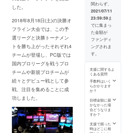
お客様や選手に
談。お気軽にお
て 備考
種依存
て
ご理解
関わらず、
サンプリングが
問合せくださ
欄にお
した。
文字な
S/M/L/X
の上お
可能。アンケー
2021/07/11
い。 注）反社会
名前を
どお断
Lの展開
申し込
トも可 ※PRブー
的勢力との関
記載く
りする
となり
み下さ
23:59:59
ま
2018年8月18日(土)の決勝オ
スについて 希望
り、公序良俗に
ださ
可能性
ます。
い。
者のみ 1M×1M
でに集まっ
反する行為を
い。 個
が御座
支援時
フライン大会では、この予
ほど。出展内容
行っている可能
人氏名
いま
にご希
た金額が
は会場規約と常
性がある企業
の記載
す。そ
望のサ
選リーグと決勝トーナメン
識の範囲内にて
ファンディ
様、個人様に関
限定と
の場合
イズを
要ご相談。お気
しては、ご支援
なり、
は
お選び
トを勝ち上がったそれぞれ4
ングされま
軽にお問合せく
頂きましてもお
法人名
CAMPF
くださ
ださい。 注）反
す。
断りさせて頂き
の記載
チームが登場し、PC版では
IREの
い。
社会的勢力との
ます。その場
は不可
ユー
注）反
関り、公序良俗
国内プロリーグを戦うプロ
合、該当支援は
となり
ザー名
社会的
に反する行為を
返金し、リター
ます。
を掲載
勢力と
支援に関するよ
チームや新規プロチームが
行っている可能
ン提供も御座い
掲載す
させて
の関
くある質問
性がある企業
ませんこと、ご
る名前
頂きま
り、公
続々とデビュー戦として参
手数料はいく
様、個人様に関
理解の上お申し
は10文
すの
序良俗
らかかります
しては、ご支援
込み下さい。
字以下
で、予
に反す
戦、注目を集めることに成
か？
頂きましてもお
でご記
めご理
る行為
断りさせて頂き
入下さ
解の程
功しました。
を行っ
目標金額に届
ます。その場
い。公
お願い
ている
かなかった場
合、該当支援は
序良俗
致しま
可能性
合どうなりま
返金し、リター
に反す
す。
がある
すか？
ン提供も御座い
るお名
注）反
企業
ませんこと、ご
前、機
社会的
様、個
支援で困った
理解の上お申し
種依存
勢力と
人様に
時はどこに相
込み下さい。
文字な
の関
関して