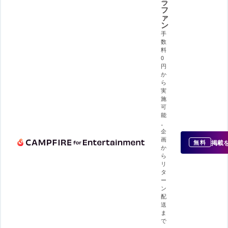
ラ
フ
ァ
ン
手
数
料
0
円
か
ら
実
施
可
能
。
企
画
掲載
無料
か
ら
リ
タ
ー
ン
配
送
ま
で