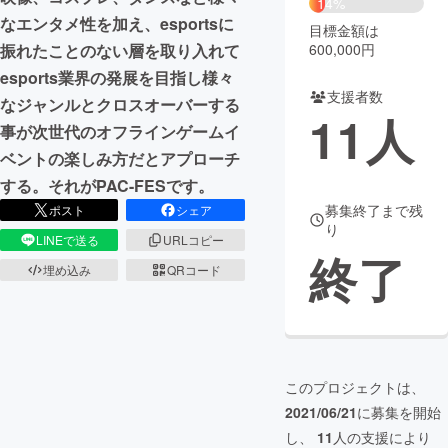
14%
なエンタメ性を加え、esportsに
目標金額は
まちづくり・地域活性化
600,000円
振れたことのない層を取り入れて
esports業界の発展を目指し様々
支援者数
CAMPFIRE for Social Good
CAMPFIRE Creation
なジャンルとクロスオーバーする
11
人
CAMPFIREふるさと納税
machi-ya
コミュニティ
事が次世代のオフラインゲームイ
ベントの楽しみ方だとアプローチ
する。それがPAC-FESです。
募集終了まで残
ポスト
シェア
り
LINEで送る
URLコピー
終了
埋め込み
QRコード
このプロジェクトは、
2021/06/21
に募集を開始
し、
11
人の支援により