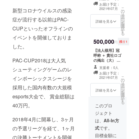
放送 ＋ 協賛席＋
OSAKA
サンプリングが
前掲載
るお名
に反す
お届け予定：
会場内でのサン
※席の指
可能。アンケー
につい
前、機
る行為
こ
2021年07月
新型コロナウイルスの感染
の
プリング ＋PR
定はで
トも可 注）反社
て 備考
種依存
を行っ
リ
タ
ブースの出店 ※
きませ
会的勢力との関
欄にお
文字な
ている
ー
症が流行する以前はPAC-
ン
社名ロゴの掲載
ん
詳細を見る
り、公序良俗に
名前を
どお断
可能性
を
選
について ステー
※VVIP
反する行為を
記載く
りする
CUPといったオフラインの
がある
択
す
ジにてVJによる
席につ
行っている可能
ださ
可能性
企業
る
液晶画面への掲
いて ス
イベントを開催しておりま
性がある企業
い。 個
が御座
様、個
500,000
載 ※貴社CMの放
テージ
様、個人様に関
人氏名
いま
円
残り1
人様に
した。
送について 30秒
を隅々
しては、ご支援
の記載
す。そ
関して
【法人様用】冠
程度でお願いし
まで見
頂きましてもお
限定と
の場合
は、ご
呼称 ＋ 貴社ロゴ
ます。 ※協賛席
通せる
断りさせて頂き
なり、
は
支援頂
PAC-CUP2018は大人気
の掲出（大） ＋
について 出入り
VIP席よ
ます。その場
法人名
CAMPF
きまし
協賛席＋ イベン
口に近いVIP席を
りワン
合、該当支援は
の記載
IREの
支援者：0人
てもお
シューティングゲームのレ
ト内で貴社CMの
協賛席とさせて
ランク
返金し、リター
は不可
ユー
断りさ
お届け予定：
放送 ＋ 会場内で
いただきます。
上の席
ン提供も御座い
となり
ザー名
こ
インボーシックスシージを
2021年07月
せて頂
の
のサンプリング
※サンプリングに
になっ
ませんこと、ご
ます。
を掲載
リ
きま
タ
＋ PRブース出
ついて 来場され
ており
理解の上お申し
掲載す
採用した国内有数の大規模
させて
ー
す。そ
ン
店 ※社名ロゴの
詳細を見る
るお客様や選手
ます。
込み下さい。
る名前
頂きま
を
の場
選
掲載について ス
esports大会で、 賞金総額は
にサンプリング
1枚で3
は10文
すの
択
合、該
す
テージにてVJに
が可能。アン
名様ま
字以下
で、予
る
当支援
40万円。
よる液晶画面へ
このプロ
ケートも可 ※PR
で入場
でご記
めご理
は返金
の掲載 ※貴社CM
ブースについて
可能 ※
入下さ
解の程
し、リ
ジェクト
の放送について
希望者のみ
エンド
い。公
お願い
ターン
2018年4月に開幕し、3ヶ月
45秒程度でお願
は、
All-In方
1M×1Mほど。出
ロール
序良俗
致しま
提供も
いします。 ※サ
展内容は会場規
にお名
に反す
す。 ※
御座い
の予選リーグを経て、1ヶ月
式
です。
ンプリングにつ
約と常識の範囲
前掲載
るお名
サイズ
ません
いて 来場される
目標金額に
内にて要ご相
につい
前、機
の決勝トーナメントを開催
につい
こと、