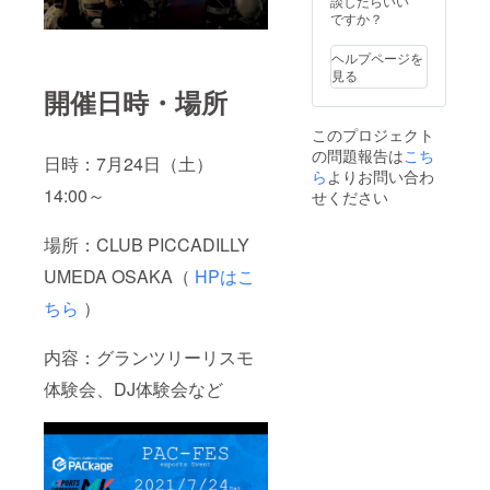
談したらいい
どお断
り、公
は、ご
ですか？
りする
序良俗
支援頂
可能性
に反す
きまし
が御座
ヘルプページを
る行為
てもお
いま
見る
を行っ
断りさ
す。そ
開催日時・場所
ている
せて頂
の場合
可能性
きま
は
がある
す。そ
このプロジェクト
CAMPF
企業
の場
の問題報告は
こち
日時：7月24日（土）
IREの
様、個
合、該
ら
よりお問い合わ
ユー
人様に
当支援
14:00～
せください
ザー名
関して
は返金
を掲載
は、ご
し、リ
させて
支援頂
ターン
場所：CLUB PICCADILLY
頂きま
きまし
提供も
すの
てもお
御座い
UMEDA OSAKA（
HPはこ
で、予
断りさ
ません
めご理
せて頂
ちら
）
こと、
解の程
きま
ご理解
お願い
す。そ
の上お
内容：グランツリーリスモ
致しま
の場
申し込
す。
合、該
み下さ
体験会、DJ体験会など
注）反
当支援
い。
社会的
は返金
勢力と
し、リ
の関
ターン
り、公
提供も
序良俗
御座い