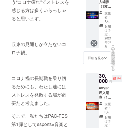
う“コロナ疲れ”でストレスを
入場券
にお名
て 備考
（1枚）
前を掲
欄にお
感じる方は多くいらっしゃ
■イベン
載させ
名前を
支援
トで使
ていた
記載く
者：
ると思います。
用する
だきま
ださ
1人
エン
す。 ※
い。 個
お届
ディン
開催日
人氏名
け予
グのエ
時・場
定：
の記載
ンド
2021
所 日
限定と
年07
ロール
収束の見通しが立たないコ
時：7月
なり、
こ
月
にお名
24日
の
法人名
リ
ロナ禍。
前を掲
（土）
タ
の記載
ー
載させ
14:00
ン
は不可
詳細を見る
を
ていた
～ 場
選
となり
択
だきま
所：
す
ます。
る
す。 ※
CLUB
掲載す
30,
開催日
PICCA
る名前
コロナ禍の長期戦を乗り切
残り4
時・場
000
DILLY
は10文
円
所 日
UMEDA
字以下
るためにも、わたし達には
■VVIP
時：7月
OSAKA
でご記
席入場
24日
※一般入
ストレスを発散する場が必
入下さ
券（1
（土）
場券1枚
い。公
枚）
要だと考えました。
14:00
につき
序良俗
支援
■PAC-
～ 場
ご本人
に反す
者：
FESロ
所：
様のみ
0人
るお名
そこで、私たちはPAC-FES
ゴ入り
CLUB
入場可
前、機
お届
オリジ
PICCA
能 ※エ
け予
種依存
第1弾としてesports×音楽と
ナルT
DILLY
定：
ンド
文字な