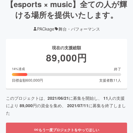
【esports × music】全ての人が輝
ける場所を提供いたします。
PACkage
舞台・パフォーマンス
現在の支援総額
89,000
円
終了
14
%達成
目標金額
600,000
円
支援者数
11
人
このプロジェクトは、
2021/06/21
に募集を開始し、
11
人の支援
により
89,000
円の資金を集め、
2021/07/11
に募集を終了しまし
た
もう一度プロジェクトをやってほしい