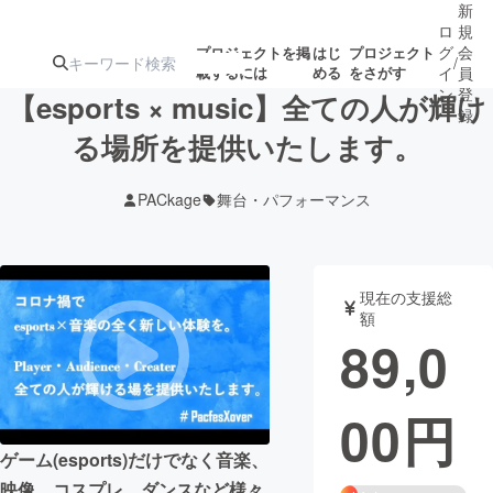
新
ロ
規
グ
会
プロジェクトを掲
はじ
プロジェクト
/
載するには
める
をさがす
イ
員
ン
登
【esports × music】全ての人が輝け
録
る場所を提供いたします。
人気のプロ
注目のリ
注目の新着プロ
募集終了が近いプ
もうすぐ公開
PACkage
舞台・パフォーマンス
ジェクト
ターン
ジェクト
ロジェクト
されます
アート・写真
音楽
現在の支援総
額
89,0
テクノロジー・ガジェット
ゲーム・サ
00
円
映像・映画
書籍・雑誌
ゲーム(esports)だけでなく音楽、
ビジネス・起業
チャレンジ
映像、コスプレ、ダンスなど様々