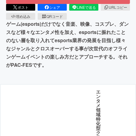
ポスト
シェア
LINEで送る
URLコピー
埋め込み
QRコード
ゲーム(esports)だけでなく音楽、映像、コスプレ、ダン
スなど様々なエンタメ性を加え、esportsに振れたこと
のない層を取り入れてesports業界の発展を目指し様々
なジャンルとクロスオーバーする事が次世代のオフライ
ンゲームイベントの楽しみ方だとアプローチする。それ
がPAC-FESです。
エ
ン
タ
メ
領
域
特
化
型
ク