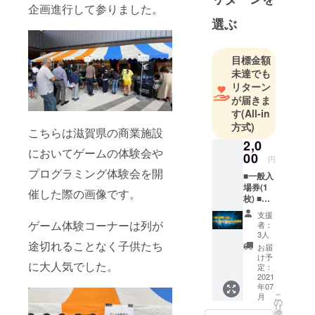
企画進行して参りました。
を行なって
選ぶ
います。
教育機関と
目標金額
連携し、次
未達でも
世代の
リターン
が届きま
esportsのプ
す
(All-in
レイヤー、
方式)
スタッフの
こちらは滋賀県の商業施設
2,0
育成にも力
においてゲームの体験会や
00
円
を入れてい
プログラミング体験会を開
■一般入
ます。
場券(1
催した際の画像です。
枚) ■イ
ベント
支援
で使用
ゲーム体験コーナーは列が
者：
するエ
3人
ンディ
途切れることなく子供たち
お届
ングの
け予
に大人気でした。
エンド
定：
ロール
2021
年07
にお名
こ
月
前を掲
の
リ
載させ
タ