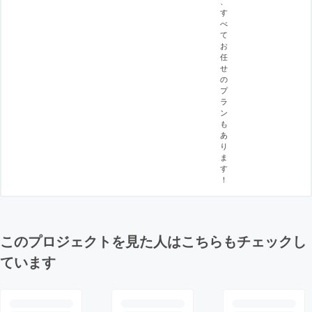
、
す
べ
て
お
任
せ
の
プ
ラ
ン
も
あ
り
ま
す
！
このプロジェクトを見た人はこちらもチェックし
ています