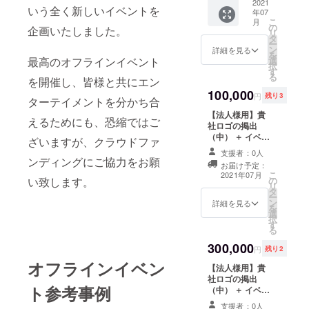
シャツ
2021
UMEDA
ロール
どお断
いう全く新しいイベントを
年07
■イベン
OSAKA
にお名
りする
こ
月
トで使
※席の指
の
前掲載
企画いたしました。
可能性
リ
用する
定はで
タ
につい
が御座
ー
エン
きませ
ン
て 備考
詳細を見る
いま
を
ディン
ん ※VIP
最高のオフラインイベント
選
欄にお
す。そ
択
グのエ
席につ
す
名前を
の場合
る
を開催し、皆様と共にエン
ンド
いて ス
記載く
は
ロール
100,000
テージ
ださ
CAMPF
円
残り3
ターテイメントを分かち合
にお名
に近い
い。 個
IREの
前を掲
【法人様用】貴
席に
人氏名
ユー
えるためにも、恐縮ではご
載させ
社ロゴの掲出
なって
の記載
ザー名
ていた
（中） ＋ イベン
おり音
限定と
を掲載
ざいますが、クラウドファ
だきま
ト内で貴社画像
圧や盛
なり、
させて
支援者：0人
す。 ※
CMの放送 ＋ 会
り上が
ンディングにご協力をお願
法人名
頂きま
お届け予定：
開催日
場内でのサンプ
りを体
の記載
すの
こ
2021年07月
時・場
い致します。
の
リング ※ロゴの
感でき
は不可
で、予
リ
所 日
タ
掲載について ス
る席に
となり
めご理
ー
時：7月
ン
テージにてVJに
なって
詳細を見る
ます。
解の程
を
24日
選
よる液晶画面へ
おりま
掲載す
お願い
択
（土）
す
の掲載 ※画像CM
す。 1
る名前
致しま
る
14:00
について 画像＋
枚につ
は10文
す。
300,000
～ 場
ナレーションの
き3名様
字以下
注）反
円
残り2
所：
15秒程度でPRい
まで入
でご記
社会的
オフラインイベン
【法人様用】貴
CLUB
たします。 ※サ
場可能
入下さ
勢力と
社ロゴの掲出
PICCA
ンプリングにつ
※エンド
い。公
の関
ト参考事例
（中） ＋ イベン
DILLY
いて 来場される
ロール
序良俗
り、公
ト内で貴社CMの
UMEDA
お客様や選手に
にお名
に反す
序良俗
支援者：0人