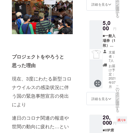
ー
ていた
ン
詳細を見る
を
だきま
選
択
す。 ※
す
る
開催日
5,0
時・場
所 日
00
円
時：7月
■一般入
24日
場券（1
（土）
枚）
14:00
■PAC-
～ 場
支援
FESオ
所：
プロジェクトをやろうと
者：
リジナ
CLUB
7人
ルTシャ
思った理由
PICCA
お届
ツ
DILLY
け予
（注）
UMEDA
定：
現在、3度にわたる新型コロ
画像は
2021
OSAKA
年07
イメー
※一般入
ナウイルスの感染状況に伴
こ
月
ジで
場券1枚
の
リ
す。 ■
でご本
タ
う国の緊急事態宣言の発出
ー
イベン
人様の
ン
詳細を見る
を
トで使
み入場
選
により
択
用する
可能 ※
す
る
エン
エンド
20,
ディン
連日のコロナ関連の報道や
ロール
残り9
グのエ
000
にお名
円
世間の動向に疲れた…とい
ンド
前掲載
■VIP席
ロール
につい