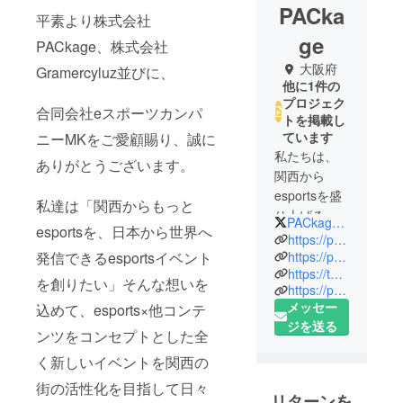
PACka
平素より株式会社
ge
PACkage、株式会社
大阪府
Gramercyluz並びに、
他に1件の
プロジェク
合同会社eスポーツカンパ
トを掲載し
ています
ニーMKをご愛顧賜り、誠に
私たちは、
ありがとうございます。
関西から
esportsを盛
私達は「関西からもっと
り上げるた
PACkage_2018
esportsを、日本から世界へ
めにesports
https://package-inc.com/
イベントや
https://pngesports.com/
発信できるesportsイベント
https://twitter.com/PNGesports
esports大会
を創りたい」そんな想いを
https://package.official.ec
の開催、
メッセー
込めて、esports×他コンテ
esports team
ジを送る
の運営な
ンツをコンセプトとした全
ど、esports
く新しいイベントを関西の
に関わる
街の活性化を目指して日々
様々な事業
リターンを