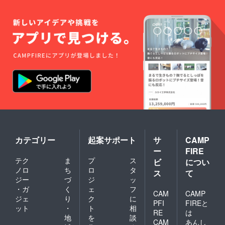
カテゴリー
起案サポート
サ
CAMP
ー
FIRE
テク
ま
プ
ス
ビ
につい
ノロ
ち
ロ
タ
ス
て
ジー
づ
ジ
ッ
・ガ
く
ェ
フ
CAM
CAMP
ジェ
り
ク
に
PFI
FIREと
ット
・
ト
相
RE
は
地
を
談
CAM
あんし