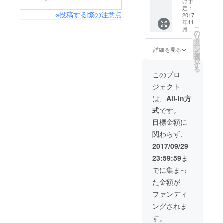
広告左
期間中
け予
り、暗号通貨の登場で
ナイフ
（横
定：
は何度
※投稿する際の注意点
は持て
2017
自分で生きる経済圏を
300×縦
でもバ
年11
ませ
250）
ナー変
選べるような時代に
こ
月
ん） ・
・大き
の
更に応
リ
1つの購
さの変
タ
なってきているのかな
じま
ー
入で1人
更も相
ン
す。 ・
詳細を見る
を
と感じます。 サクセ
まで可
談の上
選
バナー
択
能で
可能で
す
はそち
スはしましたが、10万
る
す。 ・
す。 ・
らでご
このプロ
円したので引き続き支
僕の家
期間中
用意し
ジェクト
付近に
は何度
たもの
援を承ります。ハン
来ても
でもバ
を使用
は、
All-In方
らいハ
ティングツアーはクラ
ナー変
致しま
式
です。
ンティ
更に応
す。
ファンでも激レア（一
ングを
じま
目標金額に
体験し
す。 ・
般生活でも激レア）な
関わらず、
ていた
バナー
ので支援者と共にハン
だきま
はそち
2017/09/29
す。
らでご
ティングにいけること
23:59:59
ま
（最寄
用意し
を楽しみにしていま
り駅ま
たもの
でに集まっ
で迎え
を使用
す！ 引き続きよろし
た金額が
に行く
致しま
くお願いいたします！
ことも
す。
ファンディ
可能で
ングされま
す。）
・11月
す。
15〜3月