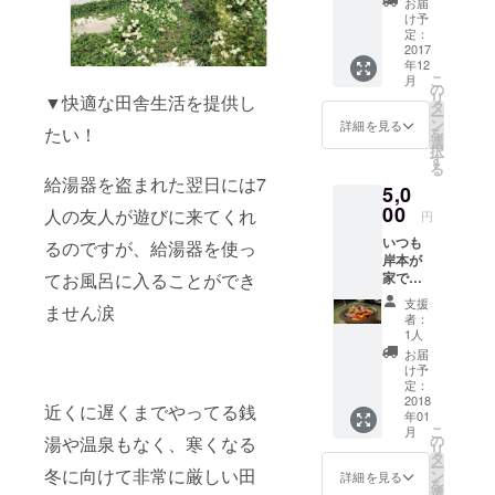
お届
ホーム
歳が
け予
パー
15.50％
定：
ティに
2017
・男女
年12
招待。
比は
こ
月
滋賀県
54.15％
の
リ
▼快適な田舎生活を提供し
で総勢
：
タ
ー
400人程
44.85％
ン
詳細を見る
たい！
を
度に振
と若干
選
択
る舞っ
イカ臭
す
る
てきた
くなっ
給湯器を盗まれた翌日には7
5,0
鹿肉料
ており
理会を
00
ます。
人の友人が遊びに来てくれ
円
東京で
いつも
開催し
るのですが、給湯器を使っ
岸本が
ます！
家で食
てお風呂に入ることができ
もちろ
べてい
ん僕も
支援
ません涙
る鹿肉
滋賀か
者：
料理の
ら参加
1人
名古屋
しま
お届
ホーム
す！ 時
け予
パー
期2017
定：
ティに
2018
年12月
近くに遅くまでやってる銭
年01
招待。
16日
こ
月
滋賀県
(土)17:0
の
湯や温泉もなく、寒くなる
リ
で総勢
0〜
タ
ー
400人程
冬に向けて非常に厳しい田
22:00
ン
詳細を見る
を
度に振
＠都内
選