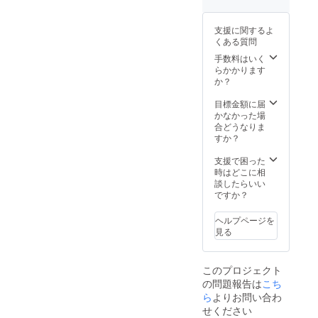
15のな
かで1泊
支援に関するよ
2日。宿
くある質問
泊しな
くても
手数料はいく
大丈夫
らかかります
です。
か？
写真は
鹿の足
目標金額に届
跡で
かなかった場
す。一
合どうなりま
緒に追
すか？
跡しま
しょ
支援で困った
う。
時はどこに相
談したらいい
ですか？
ヘルプページを
見る
このプロジェクト
の問題報告は
こち
ら
よりお問い合わ
せください