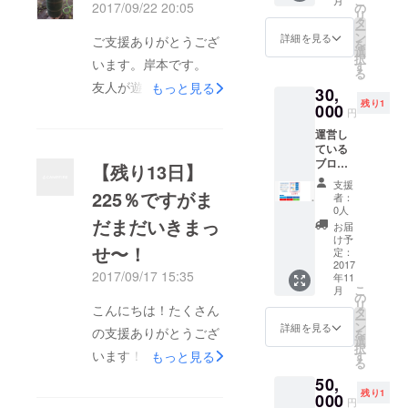
こ
月
にあな
ティン
2017/09/22 20:05
の
リ
たのバ
グを体
タ
ー
ナーを
験して
ン
詳細を見る
ご支援ありがとうござ
を
3ヶ月掲
いただ
選
択
載しま
います。岸本です。
きま
す
る
す。
す。
友人が遊びに来てるん
もっと見る
30,
1ヶ月1
（最寄
残り1
万円で
000
り駅ま
ですが、給湯器がない
円
PC版
で迎え
ためドラム缶風呂をし
運営し
ファー
に行く
ている
スト
ことも
ています。 ちょっと
ブログ
ビュー
【残り13日】
可能で
楽しそうですがさすが
（http://
に表示
す。）
支援
kishiko
225％ですがま
される
・11月
者：
に毎日は大変です！
rofreee.
ので非
15〜3月
0人
だまだいきまっ
com/）
動画はこちら
常にお
15のな
お届
の記事
得で
かで1泊
け予
せ〜！
下広告
す。 ■
定：
2日。調
右側に
2017
サイド
整しま
2017/09/17 15:35
年11
あなた
バー上
しょ
こ
月
のバ
部（横
の
う。 あ
リ
こんにちは！たくさん
ナーを
300×縦
タ
なたは
ー
3ヶ月掲
250）
ン
鹿を追
詳細を見る
の支援ありがとうござ
を
載しま
・大き
選
いた
択
す。 記
います！ 残り13日あ
さ変更
もっと見る
す
い？そ
る
事下の
も相談
れとも
りますが225％まで支
50,
左側
の上可
カルガ
残り1
は、当
000
能で
援いただきました。毎
モ？
円