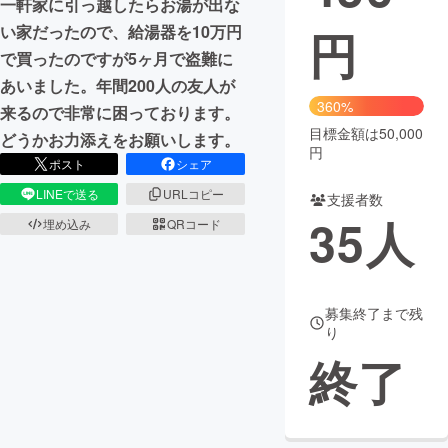
一軒家に引っ越したらお湯が出な
円
い家だったので、給湯器を10万円
まちづくり・地域活性化
で買ったのですが5ヶ月で盗難に
あいました。年間200人の友人が
CAMPFIRE for Social Good
CAMPFIRE Creation
360%
来るので非常に困っております。
CAMPFIREふるさと納税
machi-ya
コミュニティ
目標金額は50,000
どうかお力添えをお願いします。
円
ポスト
シェア
LINEで送る
URLコピー
支援者数
35
人
埋め込み
QRコード
募集終了まで残
り
終了