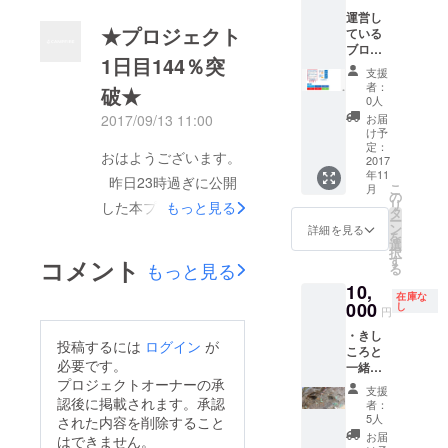
ブログ
す。 ・
日銭湯に行っています
運営し
で２番
期間中
★プロジェクト
ている
目にク
は何度
が、めちゃくちゃめん
ブログ
リック
でもバ
1日目144％突
（http://
どくさいですね。 今
率のい
ナー変
支援
kishiko
い場所
更に応
者：
破★
日は台風なので銭湯上
rofreee.
です。
じま
0人
com/）
スマホ
がりにびちゃびちゃに
す。 ・
2017/09/13 11:00
お届
の記事
版では
バナー
け予
なるのではないかとビ
下広告
表示さ
定：
はそち
おはようございます。
左側に
2017
れず、
らでご
クビクしています。
年11
あなた
PCから
昨日23時過ぎに公開
用意し
こ
月
給湯器を盗難されたの
のバ
見たと
の
たもの
リ
した本プロジェクトで
もっと見る
ナーを
きのみ
タ
を使用
は初めてなので、次ど
ー
3ヶ月掲
表示い
ン
致しま
詳細を見る
すが、朝起きたらサク
を
んな給湯器をつければ
載しま
たしま
選
す。
択
セスしていました。
す。 記
す。 ■
す
コメント
いいのかググっても
もっと見る
る
事下の
記事下
プロジェクト側は初め
10,
左側
中々わかりません笑
広告右
在庫な
は、当
てだったのですが、い
000
（横
し
円
家にお風呂無いってき
ブログ
300×縦
かにクラファンが素晴
・きし
で一番
250）
ついですね〜。 名古
投稿するには
ログイン
が
ころと
クリッ
・大き
らしいサービスかを再
必要です。
屋、東京での鹿肉パー
一緒に
ク率の
さの変
認識することができま
ハン
プロジェクトオーナーの承
いい場
更も相
ティーも追加したので
支援
ティン
所で
認後に掲載されます。承認
談の上
者：
した。 全く知らない
グツ
ご覧くださいませ〜！
す。 ■
可能で
5人
された内容を削除すること
人から支援をもらえた
アー
記事下
す。 ・
お届
はできません。
（銃や