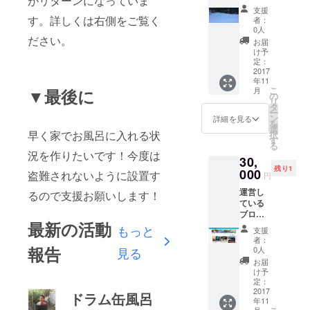
がリターンになっていま
僕は即
お得。
支援
座にお
■サイド
す。詳しくは右側をご覧く
者：
風呂に
バー、
0人
入るこ
ださい。
一番下
お届
とがで
（横
け予
きま
300×縦
定：
す。 ・
2017
250）
年11
きしこ
・大き
こ
月
▼最後に
ろと一
さ変更
の
リ
緒にハ
も相談
タ
ー
ンティ
の上可
ン
詳細を見る
を
ングツ
能で
選
早く家でお風呂に入れる状
択
アー
す。 ・
す
る
（銃や
期間中
況を作りたいです！今度は
30,
ナイフ
は何度
残り1
は持て
000
でもバ
盗難されないように設置す
円
ませ
ナー変
運営し
ん） ・
るので支援お願いします！
更に応
ている
1つの購
じま
ブログ
入で3人
す。 ・
最新の活動
（http://
まで可
バナー
もっと
支援
kishiko
能で
はそち
者：
rofreee.
す。
報告
らでご
0人
見る
com/）
・・僕
用意し
お届
のサイ
の家付
たもの
け予
ド
近に来
定：
を使用
バー、
2017
てもら
致しま
ドラム缶風呂
年11
一番上
いハン
す。