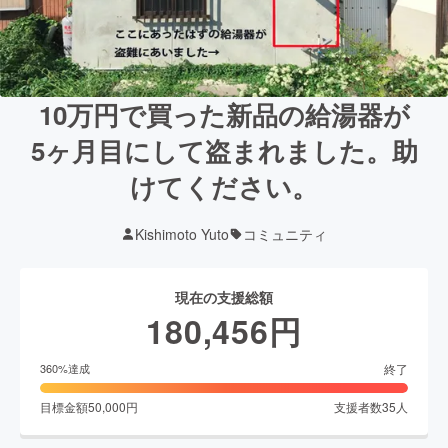
10万円で買った新品の給湯器が
5ヶ月目にして盗まれました。助
けてください。
Kishimoto Yuto
コミュニティ
現在の支援総額
180,456
円
終了
360
%達成
目標金額
50,000
円
支援者数
35
人