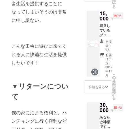
択
舎生活を提供することに
る舞っ
某所(会
す
る
てきた
場未定)
なってしまいそうのは非常
15,
鹿肉料
残り1
理会を
000
円
に申し訳ない。
名古屋
運営し
で開催
ている
しま
ブログ
す！ も
（http://
ちろん
支援
kishiko
僕も滋
こんな田舎に遊びに来てく
者：
rofreee.
賀から
0人
com/）
れる人に快適な生活を提供
参加し
お届
のサイ
ます！
け予
したいです！
ド
時期
定：
バー、
2017
2018年
年11
一番下
1月13日
こ
月
にあな
(土)17:0
の
リ
たのバ
0〜
タ
▼リターンについ
ー
ナーを
22:00
ン
詳細を見る
を
3ヶ月掲
＠名古
選
択
て
載しま
屋市内
す
る
す。
某所(会
30,
1ヶ月
場未定)
残り2
5000円
000
円
僕の家に泊まる権利と、ハ
で広告
あなた
がうて
ンティングに行く権利など
は神様
るので
です。
非常に