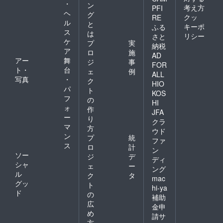
・
ン
考え方
PFI
ヘ
グ
クッ
RE
ル
と
キーポ
ふる
ス
は
リシー
さと
ケ
プ
実
納税
ア
ロ
施
AD
アー
舞
ジ
事
FOR
ト・
台
ェ
例
ALL
写真
・
ク
HIO
パ
ト
KOS
フ
の
HI
ォ
作
JFA
ー
り
クラ
マ
方
ウド
ン
プ
統
ファ
ス
ロ
計
ン
ソー
ジ
デ
ディ
シャ
ェ
ー
ング
ル
ク
タ
mac
グッ
ト
hi-ya
ド
の
補助
広
金申
め
請サ
方