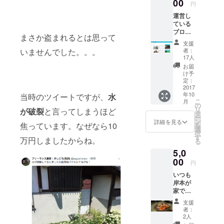
呂があ
00
円
るので
運営し
お好き
ている
な方で
ブログ
ご入浴
まさか盗まれるとは思って
（http://
頂けま
支援
kishiko
す。
いませんでした。。。
者：
rofreee.
17人
com/）
お届
であな
け予
たの紹
定：
介記事
2017
年10
当時のツイートですが、
水
を書か
こ
月
せてく
の
リ
が破裂
と言ってしまうほど
ださ
タ
ー
い！ 月
ン
詳細を見る
焦っています。なぜなら10
を
間20万
選
択
PVあり
す
万円しましたからね。
る
ます。
5,0
・18
歳〜24
00
円
歳が
いつも
27.50％
岸本が
・25
家で食
歳〜34
べてい
歳が
支援
る鹿肉
33.00％
者：
料理の
・35
2人
東京
際〜44