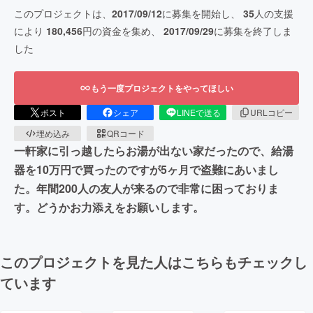
このプロジェクトは、
2017/09/12
に募集を開始し、
35
人の支援
により
180,456
円の資金を集め、
2017/09/29
に募集を終了しま
した
もう一度プロジェクトをやってほしい
ポスト
シェア
LINEで送る
URLコピー
埋め込み
QRコード
一軒家に引っ越したらお湯が出ない家だったので、給湯
器を10万円で買ったのですが5ヶ月で盗難にあいまし
た。年間200人の友人が来るので非常に困っておりま
す。どうかお力添えをお願いします。
このプロジェクトを見た人はこちらもチェックし
ています