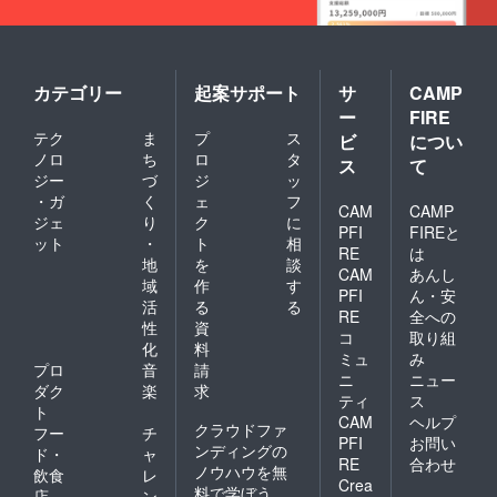
カテゴリー
起案サポート
サ
CAMP
ー
FIRE
テク
ま
プ
ス
ビ
につい
ノロ
ち
ロ
タ
ス
て
ジー
づ
ジ
ッ
・ガ
く
ェ
フ
CAM
CAMP
ジェ
り
ク
に
PFI
FIREと
ット
・
ト
相
RE
は
地
を
談
CAM
あんし
域
作
す
PFI
ん・安
活
る
る
RE
全への
性
資
コ
取り組
化
料
ミュ
み
プロ
音
請
ニ
ニュー
ダク
楽
求
ティ
ス
ト
CAM
ヘルプ
クラウドファ
フー
チ
PFI
お問い
ンディングの
ド・
ャ
RE
合わせ
ノウハウを無
飲食
レ
Crea
料で学ぼう
店
ン