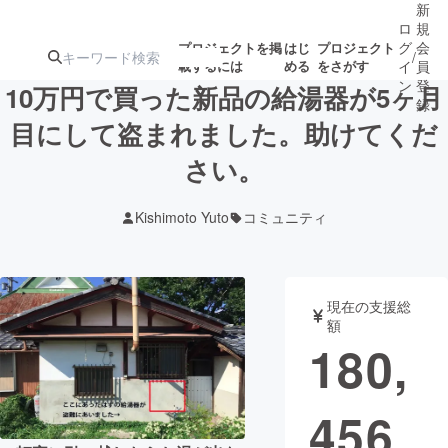
新
ロ
規
グ
会
プロジェクトを掲
はじ
プロジェクト
/
載するには
める
をさがす
イ
員
ン
登
10万円で買った新品の給湯器が5ヶ月
録
目にして盗まれました。助けてくだ
さい。
人気のプロ
注目のリ
注目の新着プロ
募集終了が近いプ
もうすぐ公開
ジェクト
ターン
ジェクト
ロジェクト
されます
Kishimoto Yuto
コミュニティ
アート・写真
音楽
現在の支援総
テクノロジー・ガジェット
ゲーム・サ
額
180,
映像・映画
書籍・雑誌
456
ビジネス・起業
チャレンジ