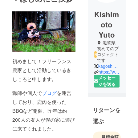
Kishim
oto
Yuto
滋賀県
初めてのプ
ロジェクト
です
初めまして！フリーランス
kagoshimato
農家として活動しているき
https://www.kishikorofreee.com/
メッセー
しころと申します。
ジを送る
猟師や個人で
ブログ
を運営
しており、鹿肉を使った
リターンを
BBQなど開催。昨年は約
200人の友人が僕の家に遊び
選ぶ
に来てくれました。
目標金額