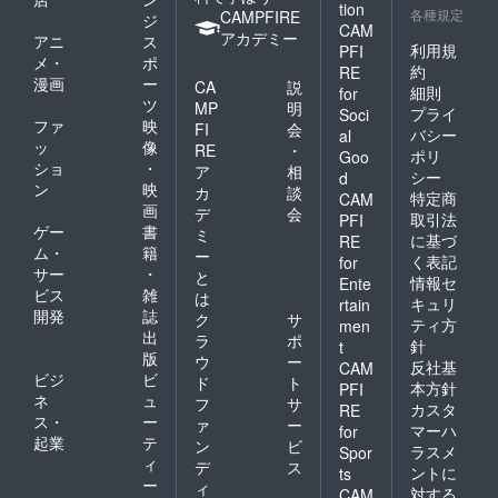
tion
各種規定
CAMPFIRE
ジ
CAM
アカデミー
アニ
ス
利用規
PFI
メ・
ポ
約
RE
漫画
ー
CA
説
細則
for
ツ
MP
明
プライ
Soci
ファ
映
FI
会
バシー
al
ッ
像
RE
・
ポリ
Goo
ショ
・
ア
相
シー
d
ン
映
カ
談
特定商
CAM
画
デ
会
取引法
PFI
ゲー
書
ミ
に基づ
RE
ム・
籍
ー
く表記
for
サー
・
と
情報セ
Ente
ビス
雑
は
キュリ
rtain
開発
誌
ク
サ
ティ方
men
出
ラ
ポ
針
t
版
ウ
ー
反社基
CAM
ビジ
ビ
ド
ト
本方針
PFI
ネ
ュ
フ
サ
カスタ
RE
ス・
ー
ァ
ー
マーハ
for
起業
テ
ン
ビ
ラスメ
Spor
ィ
デ
ス
ントに
ts
ー
ィ
対する
CAM