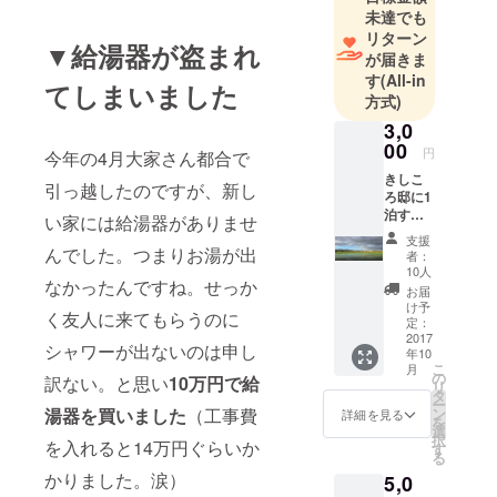
未達でも
リターン
▼給湯器が盗まれ
が届きま
す
(All-in
てしまいました
方式)
3,0
00
円
今年の4月大家さん都合で
きしこ
引っ越したのですが、新し
ろ邸に1
泊する
い家には給湯器がありませ
権利。
支援
今後僕
んでした。つまりお湯が出
者：
が住む
10人
なかったんですね。せっか
どこか
お届
の家に1
け予
く友人に来てもらうのに
泊可能
定：
です。
2017
シャワーが出ないのは申し
年10
今は滋
こ
月
賀県。
の
訳ない。と思い
10万円で給
リ
ちなみ
タ
ー
に今の
湯器を買いました
（工事費
ン
詳細を見る
を
家は給
選
択
を入れると14万円ぐらいか
湯器が
す
る
なくて
かりました。涙）
5,0
も薪風