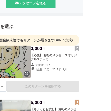
メッセージを送る
を選ぶ
標金額未達でもリターンが届きます
(All-in方式)
3,000
円
【応援】 お礼のメッセージ オリジ
ナルステッカー
支援者：0人
お届け予定：2017年11月
このリターンを選択する
る
5,000
円
【ちょっとお試し】 お礼のメッセー