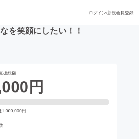
ログイン
/
新規会員登録
んなを笑顔にしたい！！
うすぐ公開されます
支援総額
プロダクト
,000
円
ファッション
スポーツ
,000,000円
数
ア
ソーシャルグッド
人