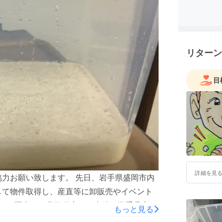
リターン
目
詳細を見
協力お願い致します。 先日、岩手県盛岡市内
して物件取得し、産直等に卸販売やイベント
。 ※写真は、北海道産ライ麦粉と岩手県産小
もっと見る
開します！！ 宜しくお願い致しますm(_