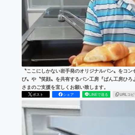
まちづくり・地域活性化
〝ここにしかない岩手発のオリジナルパン〟をコン
び〟や〝笑顔〟を共有するパン工房『ぱん工房ひろ
さまのご支援を宜しくお願い致します。
ポスト
シェア
LINEで送る
URLコ