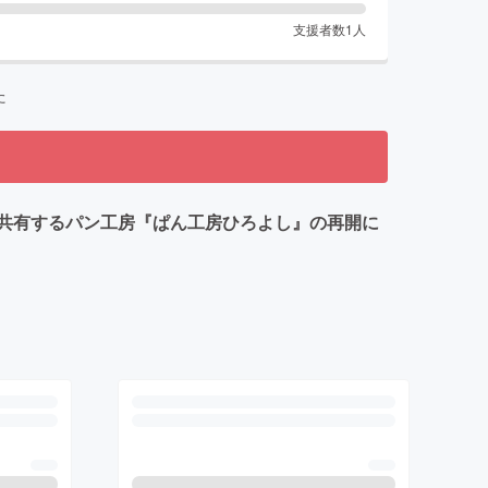
支援者数
1
人
た
共有するパン工房『ぱん工房ひろよし』の再開に