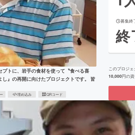
募集終
CAMPFIRE for Social Good
CAMPFIRE Creation
終
CAMPFIREふるさと納税
machi-ya
コミュニティ
このプロジェ
セプトに、岩手の食材を使って〝食べる喜
10,000
円の資
よし』の再開に向けたプロジェクトです。 皆
ピー
埋め込み
QRコード