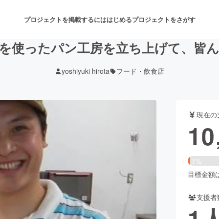
プロジェクトを掲載するには
はじめる
プロジェクトをさがす
を使ったパン工房を立ち上げて、皆
yoshiyuki hirota
フード・飲食店
注目のリターン
注目の新着プロジェクト
募集終了が近いプロジェクト
も
現在の
音楽
舞台・パフォーマンス
10
ゲーム・サービス開発
フード・飲食店
1%
書籍・雑誌出版
アニメ・漫画
目標金額は1
支援者
チャレンジ
ビューティー・ヘルスケ
1