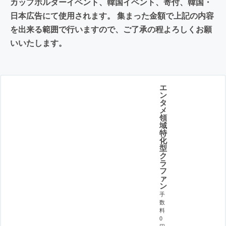
カップホルダーイベント、韓国イベント、寄付、韓国・
日本広告にて使用されます。 集まった金額で上記の内容
を出来る範囲で行いますので、ご了承の程よろしくお願
いいたします。
エ
ン
タ
メ
領
域
特
化
型
ク
ラ
フ
ァ
ン
手
数
料
0
円