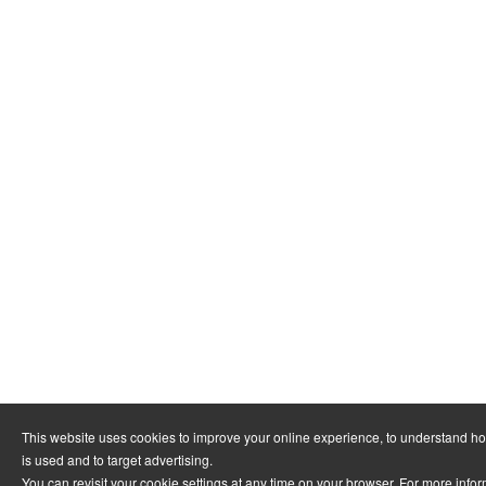
This website uses cookies to improve your online experience, to understand h
is used and to target advertising.
You can revisit your cookie settings at any time on your browser. For more info