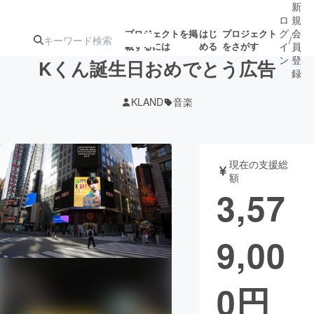
新
ロ
規
グ
会
プロジェクトを掲
はじ
プロジェクト
/
載するには
める
をさがす
イ
員
ン
登
Kくん誕生日おめでとう広告
録
KLAND
音楽
人気のプロ
注目のリ
注目の新着プロ
募集終了が近いプ
もうすぐ公開
ジェクト
ターン
ジェクト
ロジェクト
されます
現在の支援総
額
アート・写真
音楽
3,57
テクノロジー・ガジェット
ゲーム・サ
9,00
映像・映画
書籍・雑誌
0
円
ビジネス・起業
チャレンジ