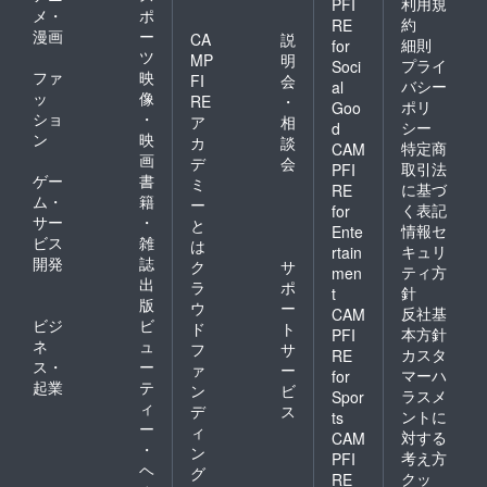
利用規
PFI
メ・
ポ
約
RE
漫画
ー
CA
説
細則
for
ツ
MP
明
プライ
Soci
ファ
映
FI
会
バシー
al
ッ
像
RE
・
ポリ
Goo
ショ
・
ア
相
シー
d
ン
映
カ
談
特定商
CAM
画
デ
会
取引法
PFI
ゲー
書
ミ
に基づ
RE
ム・
籍
ー
く表記
for
サー
・
と
情報セ
Ente
ビス
雑
は
キュリ
rtain
開発
誌
ク
サ
ティ方
men
出
ラ
ポ
針
t
版
ウ
ー
反社基
CAM
ビジ
ビ
ド
ト
本方針
PFI
ネ
ュ
フ
サ
カスタ
RE
ス・
ー
ァ
ー
マーハ
for
起業
テ
ン
ビ
ラスメ
Spor
ィ
デ
ス
ントに
ts
ー
ィ
対する
CAM
・
ン
考え方
PFI
ヘ
グ
クッ
RE