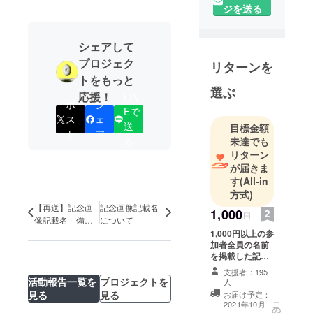
ジを送る
シェアして
プロジェク
リターンを
トをもっと
選ぶ
応援！
LIN
ポ
シ
Eで
ス
ェ
送
目標金額
ト
ア
る
未達でも
リターン
が届きま
す
(All-in
方式)
【再送】記念画
記念画像記載名
1,000
円
像記載名 備考
について
欄に記載のあっ
1,000円以上の参
加者全員の名前
た名前
を掲載した記念
画像を作成しま
支援者：195
す。 ・イベント
活動報告一覧を
プロジェクトを
人
記念画像への名
見る
見る
お届け予定：
前記載
こ
2021年10月
の