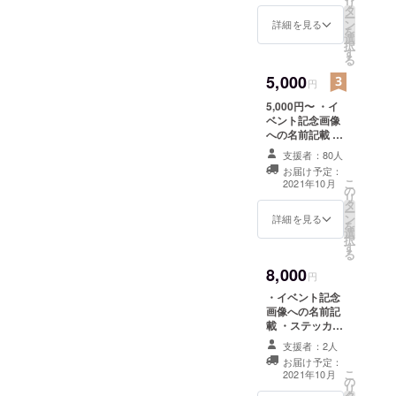
リ
タ
ー
ン
詳細を見る
を
選
択
す
る
5,000
円
5,000円〜 ・イ
ベント記念画像
への名前記載 ・
ステッカーシー
支援者：80人
ルデータ ・カッ
お届け予定：
プホルダーデザ
こ
2021年10月
の
インデータ ・サ
リ
タ
ンキューカード
ー
ン
データ 以上を
詳細を見る
を
選
メールにて送付
択
す
る
8,000
円
・イベント記念
画像への名前記
載 ・ステッカー
シール送付 ・缶
支援者：2人
バッジ送付 ・
お届け予定：
カップホルダー
こ
2021年10月
の
デザインデータ
リ
タ
・サンキュー