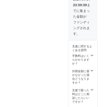
23:59:59
ま
でに集まっ
た金額が
ファンディ
ングされま
す。
支援に関するよ
くある質問
手数料はいく
らかかります
か？
目標金額に届
かなかった場
合どうなりま
すか？
支援で困った
時はどこに相
談したらいい
ですか？