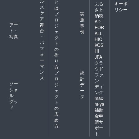
ル
と
キーポ
ふる
ス
は
リシー
さと
ケ
プ
実
納税
ア
ロ
施
AD
アー
舞
ジ
事
FOR
ト・
台
ェ
例
ALL
写真
・
ク
HIO
パ
ト
KOS
フ
の
HI
ォ
作
JFA
ー
り
クラ
マ
方
ウド
ン
プ
統
ファ
ス
ロ
計
ン
ソー
ジ
デ
ディ
シャ
ェ
ー
ング
ル
ク
タ
mac
グッ
ト
hi-ya
ド
の
補助
広
金申
め
請サ
方
ポー
ト