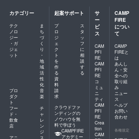
カテゴリー
起案サポート
サ
CAMP
ー
FIRE
テク
ま
プ
ス
ビ
につい
ノロ
ち
ロ
タ
ス
て
ジー
づ
ジ
ッ
・ガ
く
ェ
フ
CAM
CAMP
ジェ
り
ク
に
PFI
FIREと
ット
・
ト
相
RE
は
地
を
談
CAM
あんし
域
作
す
PFI
ん・安
活
る
る
RE
全への
性
資
コ
取り組
化
料
ミュ
み
プロ
音
請
ニ
ニュー
ダク
楽
求
ティ
ス
ト
CAM
ヘルプ
クラウドファ
フー
チ
PFI
お問い
ンディングの
ド・
ャ
RE
合わせ
ノウハウを無
飲食
レ
Crea
料で学ぼう
店
ン
tion
各種規定
CAMPFIRE
ジ
CAM
アカデミー
アニ
ス