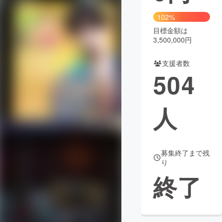
102%
まちづくり・地域活性化
目標金額は
3,500,000円
CAMPFIRE for Social Good
CAMPFIRE Creation
支援者数
CAMPFIREふるさと納税
machi-ya
コミュニティ
504
人
募集終了まで残
り
終了