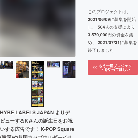
このプロジェクトは、
2021/06/09
に募集を開始
し、
504
人の支援により
3,579,000
円の資金を集
め、
2021/07/31
に募集を
終了しました
もう一度プロジェク
トをやってほしい
HYBE LABELS JAPAN よりデ
ビューするKさんの誕生日をお祝
いする広告です！ K-POP Square
(韓国)や各国カップホルダーイベ