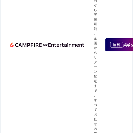
か
ら
実
施
可
能
。
企
画
掲載
無料
か
ら
リ
タ
ー
ン
配
送
ま
で
、
す
べ
て
お
任
せ
の
プ