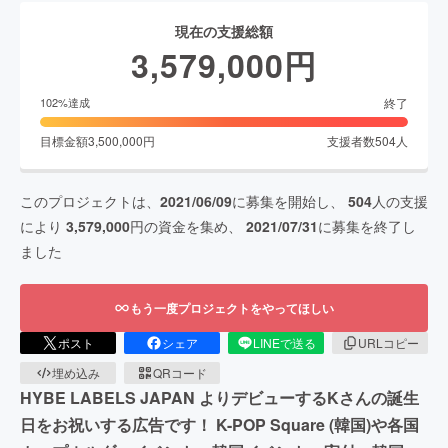
現在の支援総額
3,579,000
円
終了
102
%達成
目標金額
3,500,000
円
支援者数
504
人
このプロジェクトは、
2021/06/09
に募集を開始し、
504
人の支援
により
3,579,000
円の資金を集め、
2021/07/31
に募集を終了し
ました
もう一度プロジェクトをやってほしい
ポスト
シェア
LINEで送る
URLコピー
埋め込み
QRコード
HYBE LABELS JAPAN よりデビューするKさんの誕生
日をお祝いする広告です！ K-POP Square (韓国)や各国