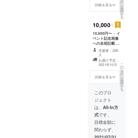
ー
ン
カードデータ
詳細を見る
を
選
データはメール
択
す
にて送付しま
る
す。
10,000
円
10,000円〜 ・イ
ベント記念画像
への名前記載 ・
ステッカーシー
支援者：228
ル送付 ・缶バッ
人
ジ送付 ・キーホ
お届け予定：
ルダー送付 ・
こ
2021年10月
の
カップホルダー
リ
タ
デザインデータ
ー
ン
詳細を見る
・サンキュー
を
選
カードデータ
択
す
データはメール
る
このプロ
にて送付いたし
ます。
ジェクト
は、
All-In方
式
です。
目標金額に
関わらず、
2021/07/31