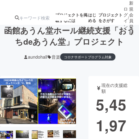
新
ロ
規
グ
会
プロジェクトを掲
はじ
プロジェクト
/
載するには
める
をさがす
イ
員
ン
登
函館あうん堂ホール継続支援「おう
録
ちdeあうん堂」プロジェクト
人気のプロ
注目のリ
注目の新着プロ
募集終了が近いプ
もうすぐ公開
aundohall
音楽
コロナサポートプログラム対象
ジェクト
ターン
ジェクト
ロジェクト
されます
アート・写真
音楽
現在の支援総
額
5,45
テクノロジー・ガジェット
ゲーム・サ
映像・映画
書籍・雑誌
1,97
ビジネス・起業
チャレンジ