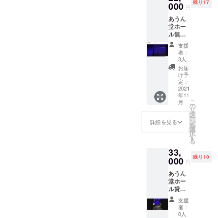
イーツ
20 21
ニアも
残り17
店頭で
000
オル】
がった
はあり
円
として
スマー
唸る濃
お出し
【オリ
もので
ませ
もお酒
トシル
厚深煎
あうん
してい
ジナル
こすっ
ん。 ※
のおつ
エット
り マ
堂ホー
るオリ
ステッ
たり、
常温保
まみと
※支援金
ンデリ
ル無観
ジナル
カー3枚
傷をつ
存品
しても
額は、
ン フ
客配信
ブレン
セッ
けない
（保存
支援
好評で
申し込
レンチ
ライブ
ドコー
ト】
ように
者：
期間約1
す。 11
み時に
※支援金
パック
ヒー
【あう
3人
ご注意
年：商
月頃か
「上乗
額は、
（平
が、そ
ん堂EC
くださ
お届
品ラベ
ら店頭
せ支
申し込
日・土
のまま
サイト
け予
い。裏
ルに消
並びに
援」が
み時に
日祝）
ドリッ
定：
へのお
面コー
費期限
オンラ
可能で
「上乗
音楽活
2021
プバッ
名前掲
ティン
表示あ
イン
す。 も
年11
せ支
動とし
グにな
載】 さ
グがは
り） ※
こ
ショッ
月
ちろ
援」が
ての配
りまし
の
らに、
く離し
レター
リ
プで販
ん、お
可能で
信は自
た。 あ
タ
プロ
たり、
パック
ー
売開始
気持ち
す。 も
宅でも
うん堂
ン
ジェク
詳細を見る
ピン
プラス
を
予定で
で構い
ちろ
可能と
そのま
選
ト終了
ホール
での発
択
すが、
ませ
ん、お
なりま
まの味
す
後ホー
が開き
送を予
る
この度
ん。
気持ち
した
を、お
ルから
光漏れ
定して
クラウ
33,
で構い
が、や
うちで
御礼の
するお
おりま
ドファ
残り10
ませ
はりラ
000
お湯を
メール
それが
円
す。 ■
ンディ
ん。 ご
イブハ
注ぐだ
をお送
ありま
あうん
ングの
あうん
支援い
ウスで
けで手
りいた
す。 ※
堂ブレ
リター
堂ホー
ただき
照明を
軽に楽
しま
本体に
ンド
ンとし
ル貸切
ありが
浴びな
しめま
す。
汚れが
（10
て先行
ライブ
とうご
がら楽
す。そ
※※※備考
付いた
支援
個）※あ
受付い
パック
ざいま
器を思
の中で
欄に
者：
場合は
うん堂
たしま
(平日)
す！
い切り
最も定
0人
「掲載
固く
の定番