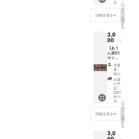
たス
スマー
こ
月
ご自宅
館近郊
す） マ
の
テッ
トレ
リ
で、お
七飯町
フ
タ
カー
ターで
ー
うち時
の障が
ラーー
ン
詳細を見る
（W50
の発送
を
間や配
い者就
タオル
選
mm×H
を予定
択
信ライ
労継続
色：水
す
50mm
してお
る
ブのお
支援事
色 ロゴ
） ■あ
りま
供とし
3,0
業所
色：紺
うん堂
す。 ■
てお楽
「なな
00
素材：
ありが
円
あうん
しみい
いろ
綿100%
とうス
堂ブレ
ただけ
【あう
ファク
※初め若
テッ
ンド（2
ます。
ん堂EC
ト
干色落
カー
個）※あ
11月頃
サイト
リー」
ちする
（W
うん堂
にス
へのお
とあう
ことが
50mm×
支援
の定番
マート
名前掲
ん堂の
ござい
者：
H
ガテマ
レター
載】 今
コラボ
ます。
65人
50mm
ラ ガ
でのお
回のご
商品と
白物と
お届
） ＊
テマ
届けと
支援に
なりま
一緒に
け予
「あり
ラ
なりま
より構
す。無
定：
洗わな
がと
ベース
す。 ※
築する
2021
着色ナ
いでく
う」は
コロ
年11
プロ
あうん
チュラ
ださ
店長の
こ
ンビア
月
ジェク
堂オン
ルカ
の
い。塩
手書き
リ
ブラ
ト終了
ライン
ラーの
タ
素系漂
文字で
ー
ジル ■
後ホー
ECサイ
ジュー
ン
白剤は
詳細を見る
す。 ■
を
マイル
ルから
トにお
ト素材
選
使用し
ひづめ
択
ドブレ
御礼の
名前を
を使用
す
ないで
みか〜
る
ンド（2
メール
掲載さ
したマ
くださ
ると佑
個）※モ
3,0
をお送
せてい
チ付き
い。 ※
木瞬デ
カベー
りいた
ただき
00
トート
支援金