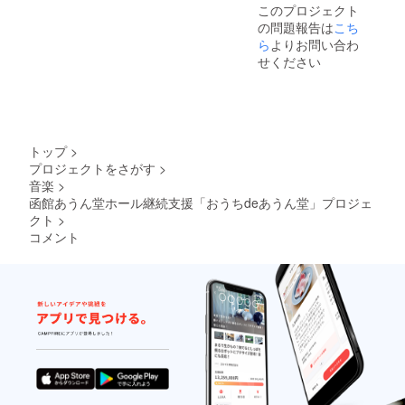
まで接
ての新
ライブ
スモー
などご
このプロジェクト
ジナル
クター
続可
北海道
ドリン
クやプ
希望の
ステッ
の問題報告は
こち
など追
能。 ・
スタイ
ク営業
ロジェ
お名前
カー3枚
加で必
ら
よりお問い合わ
出演者
ル準拠
を行
クター
で掲載
セッ
要な機
や関係
による
せください
い、あ
など追
させて
ト】
材はオ
者の交
運営が
うん堂
加で必
いただ
（W55
プショ
通費は
必須条
オンラ
要な機
きま
mm×H4
ン（有
含みま
件とな
イン
材はオ
す。 ※
6mm）
料）と
せん。
りま
ショッ
プショ
公序良
■楽屋壁
なりま
・ライ
す。ア
プでの
ン（有
俗に反
レジェ
す。 ・
ブ内容
ルコー
物販支
トップ
>
料）と
する名
ンドG落
カメラ
は特に
ル消
援とオ
なりま
前や、
プロジェクトをさがす
>
書きを
（HDMI
制限な
毒、検
ンライ
す。 ・
署名人
モチー
音楽
>
対応）
くノン
温機器
ン投げ
カメラ
などの
フとし
の持込
函館あうん堂ホール継続支援「おうちdeあうん堂」プロジェ
ジャン
は提供
銭支援
（HDMI
名前、
たス
追加可
ルです
クト
>
いたし
をご提
対応）
企業名
テッ
能で
が、建
ます。
供いた
コメント
の持込
等の使
カー ■
す。全
物老朽
・会場
しま
追加可
用はご
あうん
体でカ
化によ
では当
す。 ・
能で
遠慮願
堂あり
メラ4台
り観客
店にて
ご支援
す。全
いま
がとう
まで接
スタン
ライブ
時に入
体でカ
す。 ※
ステッ
続可
ディン
ドリン
力して
メラ4台
名前が
カー ■
能。 ・
グ禁止
ク営業
いただ
まで接
長すぎ
ひづめ
出演者
となリ
を行
いた
続可
る場合
みか〜
や関係
ます。
い、あ
メール
能。 ・
は調整
ると佑
者の交
・2021
うん堂
アドレ
出演者
させて
木瞬デ
通費は
年11月
オンラ
スに、
や関係
いただ
ザイン
含みま
以降、
イン
スタッ
者の交
く場合
ステッ
せん。