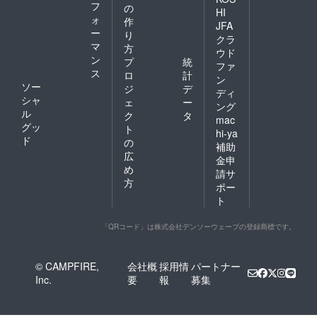
申し込
フ
の
「上乗
今後の
HI
み時に
ォ
せ支
作
進め方
「上乗
JFA
援」が
ー
のご連
り
せ支
クラ
可能で
絡差し
マ
援」が
方
ウド
す。 も
上げま
可能で
ン
プ
統
ちろ
ファ
す。 ・
す。 も
ス
ロ
計
ん、お
プロ
ン
ちろ
ソー
気持ち
ジ
デ
ジェク
ん、お
ディ
で構い
シャ
ト終了
ェ
ー
気持ち
ング
ませ
後ホー
ル
で構い
ク
タ
mac
ん。
ルから
ませ
グッ
ト
hi-ya
感謝の
ん。 ご
ド
の
補助
メール
支援い
広
をお送
ただき
金申
め
りいた
ありが
請サ
しま
とうご
方
ポー
す。 ※
ざいま
ト
支援金
す！
額は、
申し込
「QRコード」は株式会社デンソーウェーブの登録商標です。
み時に
「上乗
せ支
© CAMPFIRE,
会社概
採用情
パートナー
援」が
Inc.
要
報
募集
可能で
す。 も
ちろ
ん、お