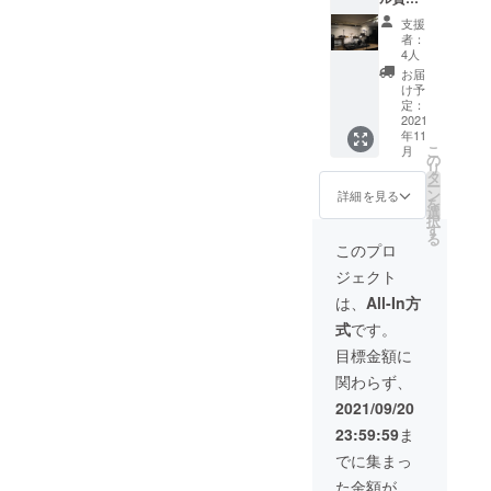
・モニ
い。 ※
を含み
せん。
せによ
（1000
ツで
＆配信
ターを
クール
ます。
・ライ
りでき
支援
個）達
す。 T
ライブ
含むラ
便(冷凍)
スモー
ブ内容
者：
るだけ
成した
シャ
パック
イヴ音
での発
クやプ
4人
は特に
柔軟に
場合一
ツ：
(土日祝)
響機材
送とな
ロジェ
制限な
お届
対応い
旦締め
紺、ロ
・搬入
１式、
りま
クター
け予
くノン
たしま
切りま
ゴ：オ
～リハ
音響オ
定：
す。支
など追
ジャン
す。 ・
すが、
レンジ
～本番
2021
ペレー
援額に
加で必
ルです
搬入～
次ロッ
※サイズ
年11
～撤収
ター1
はクー
要な機
が、建
リハ～
トの納
こ
はS. M.
月
まで5時
名、配
の
ル便送
材はオ
物老朽
本番～
期確認
リ
L 【あ
間（土
信機材
タ
料を含
プショ
化によ
撤収ま
後、追
ー
うん堂
日祝15
（カメ
ン
んでい
ン（有
詳細を見る
り観客
で5時間
加募集
を
オリジ
時～22
ラ2台込
選
ます。
料）と
スタン
（土日
いたし
択
ナル
時のう
み）一
す
※梱包は
なりま
ディン
祝15時
ます。
る
トート
ち5時
式、配
化粧箱
す。 ・
このプロ
グ禁止
～22時
※※※本返
バッ
間）の
信オペ
ではな
出演者
となリ
のうち5
礼品を
グ】 サ
ジェクト
ライブ
レータ1
く簡易
や関係
ます。
時間）
ご選択
イズ：
パック
名、カ
梱包と
者の交
は、
All-In方
・2021
のライ
いただ
W360×
となり
メラス
なりま
通費は
年11月
ブパッ
いた方
H340×
式
です。
ます。
タッフ1
す。 ※
含みま
以降、
クとな
は、あ
D130m
・モニ
名、楽
支援数
せん。
目標金額に
基本有
りま
うん堂
m (お
ターを
器（ギ
確定後
・ライ
効期限
す。 ・
ECサイ
およそ
関わらず、
含むラ
ターア
のオー
ブ内容
なしで
モニ
トにご
の寸
イヴ音
ンプ2
ダー製
は特に
2021/09/20
ライブ
ターを
支援者
法）
響機材
台、
造とな
制限な
開催で
含むラ
名掲載
トート
23:59:59
ま
１式、
ベース
るた
くノン
きます
イヴ音
いたし
バッ
音響オ
アン
め、制
ジャン
でに集まっ
（日程
響機材
ます※※※
ク：
ペレー
プ、ド
限数は
ルです
や内容
１式、
■あうん
紺、ロ
た金額が
ター1