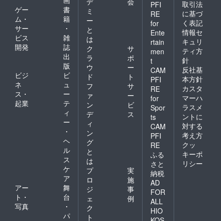
時に入
デ
会
とうご
のご連
取引法
PFI
前や、
ドリン
力して
ゲー
書
ざいま
ミ
絡差し
に基づ
署名人
RE
ク営業
いただ
す！
ム・
籍
上げま
ー
などの
く表記
for
を行
いた
す。 ※
サー
・
名前、
と
い、あ
情報セ
メール
Ente
支援金
企業名
ビス
雑
は
うん堂
アドレ
キュリ
rtain
額は、
等の使
開発
誌
オンラ
スに、
ク
サ
ティ方
申し込
men
用はご
イン
スタッ
出
ラ
ポ
み時に
針
t
遠慮願
ショッ
フより
版
「上乗
ウ
ー
いま
反社基
CAM
プでの
今後の
せ支
ビジ
ビ
ド
ト
す。 ※
物販支
本方針
PFI
進め方
援」が
ネ
ュ
名前が
フ
サ
援とオ
のご連
カスタ
RE
可能で
長すぎ
ス・
ー
ンライ
ァ
ー
絡差し
マーハ
for
す。 も
る場合
ン投げ
起業
テ
上げま
ン
ビ
ちろ
ラスメ
Spor
は調整
銭支援
す。 ・
ィ
デ
ス
ん、お
させて
ントに
ts
をご提
プロ
ー
気持ち
ィ
いただ
対する
供いた
CAM
ジェク
で構い
・
く場合
ン
しま
ト終了
考え方
PFI
ませ
がござ
ヘ
す。 ・
グ
後ホー
クッ
RE
ん。 ご
いま
ご支援
ル
ルから
と
支援い
キーポ
ふる
す。 ※
時に入
感謝の
ス
は
ただき
リシー
掲載一
さと
力して
メール
ケ
ありが
プ
実
覧は順
納税
いただ
をお送
とうご
ア
不同で
ロ
施
いた
りいた
AD
ざいま
す。 ※
アー
舞
ジ
事
メール
しま
FOR
す！
支援金
ト・
台
アドレ
す。 ※
ェ
例
ALL
額は、
スに、
支援金
写真
・
ク
HIO
申し込
スタッ
額は、
パ
ト
み時に
KOS
フより