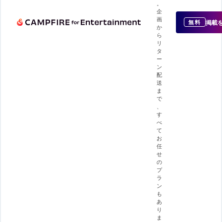
。
企
画
掲載
無料
か
ら
リ
タ
ー
ン
配
送
ま
で
、
す
べ
て
お
任
せ
の
プ
ラ
ン
も
あ
り
ま