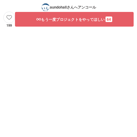
気持ち
aundohall
さんへアンコール
で構い
ませ
ん。 ご
もう一度プロジェクトをやってほしい
64
支援い
199
ただき
ありが
とうご
ざいま
す！