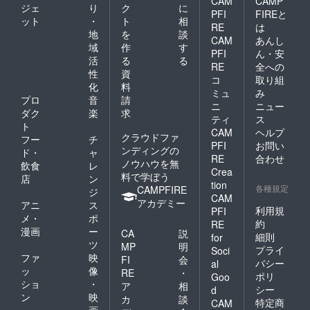
CAM
CAMP
毒、検
ジェク
ん、お
調整
ジェ
り
ク
に
も掲載
調整
温機器
ト終了
PFI
FIREと
気持ち
要） ・
いたし
ット
・
ト
相
要）当
は提供
後ホー
で構い
RE
は
あうん
ます。
面は新
地
を
談
いたし
ルから
ませ
堂オン
CAM
あんし
※※※備考
型コロ
ます。
感謝の
域
作
す
ん。 ご
ライン
欄に
PFI
ん・安
ナ感染
・会場
メール
支援い
活
る
る
ショッ
「掲載
防止対
RE
全への
では当
をお送
ただき
プでの
性
資
希望の
策とし
店にて
コ
取り組
りいた
ありが
物販支
お名
化
料
ての新
ライブ
しま
とうご
ミュ
み
援とオ
前」必
北海道
プロ
音
請
ドリン
す。 ※
ざいま
ンライ
ニ
ニュー
ずご記
スタイ
ク営業
ダク
楽
求
支援金
す！
ン投げ
入をお
ティ
ス
ル準拠
を行
額は、
ト
銭支援
願い致
CAM
ヘルプ
による
い、あ
申し込
クラウドファ
をご提
フー
チ
しま
運営が
うん堂
PFI
お問い
み時に
供いた
ンディングの
す。 ※
ド・
ャ
必須条
オンラ
「上乗
RE
合わせ
しま
本名・
ノウハウを無
飲食
レ
件とな
イン
せ支
す。 ・
Crea
ニック
料で学ぼう
りま
ショッ
店
ン
援」が
ご支援
tion
ネーム
す。ア
各種規定
プでの
CAMPFIRE
可能で
ジ
時に入
などご
CAM
ルコー
物販支
す。 も
アカデミー
力して
アニ
ス
希望の
ル消
利用規
PFI
援とオ
ちろ
いただ
メ・
ポ
お名前
毒、検
ンライ
約
ん、お
RE
いた
で掲載
漫画
ー
温機器
CA
説
ン投げ
気持ち
細則
for
メール
させて
は提供
ツ
銭支援
で構い
MP
明
アドレ
プライ
Soci
いただ
いたし
をご提
ませ
ファ
映
FI
会
スに、
きま
バシー
al
ます。
供いた
ん。 ご
ッ
像
スタッ
RE
・
す。 ※
ポリ
・会場
Goo
しま
支援い
フより
ショ
・
公序良
ア
相
では当
す。 ・
シー
d
ただき
今後の
俗に反
ン
映
店にて
カ
談
ご支援
ありが
特定商
CAM
進め方
する名
ライブ
画