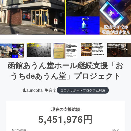
函館あうん堂ホール継続支援「お
うちdeあうん堂」プロジェクト
aundohall
音楽
コロナサポートプログラム対象
現在の支援総額
5,451,976
円
終了
181
%達成