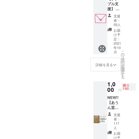
プル支
ターンしま
援】 函
した。特に
館あう
支援
ん堂
近年の大門
者：
ホール
55人
の寂しい状
を守り
お届
況に胸が痛
たい、
け予
将来に
定：
み、何とか
繋げて
2021
函館を盛り
年10
いきた
こ
月
上げたいと
いとい
の
リ
うお気
タ
いう気持ち
ー
持ちで
ン
詳細を見る
で日々過ご
を
ご賛同
選
択
ご支援
しています
す
る
頂ける
が、今はコ
1,0
方はこ
残り
ロナ禍との
ちらを
00
183
円
お願い
戦いに勝利
NEW!!
いたし
しなければ
【あう
ます ご
ん堂オ
いけませ
支援い
リジナ
ただい
ん。前職の
支援
ルチー
た皆様
者：
経験とツテ
ズイカ
には、
117
(18g x3
プロ
人
でIT関係の仕
パッ
ジェク
お届
事もしなが
ク)】
ト終了
け予