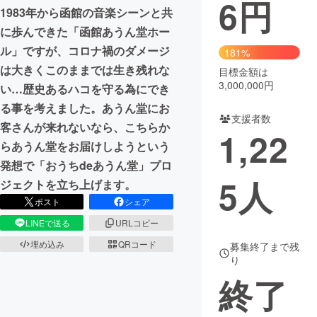
6
円
1983年から函館の音楽シーンと共
まちづくり・地域活性化
に歩んできた「函館あうん堂ホー
ル」ですが、コロナ禍のダメージ
181%
は大きくこのままでは生き残れな
CAMPFIRE for Social Good
CAMPFIRE Creation
目標金額は
3,000,000円
い…歴史あるハコを守る為にでき
CAMPFIREふるさと納税
machi-ya
コミュニティ
る事を考えました。あうん堂にお
支援者数
客さんが来れないなら、こちらか
1,22
らあうん堂をお届けしようという
発想で「おうちdeあうん堂」プロ
5
人
ジェクトを立ち上げます。
ポスト
シェア
LINEで送る
URLコピー
埋め込み
QRコード
募集終了まで残
り
終了