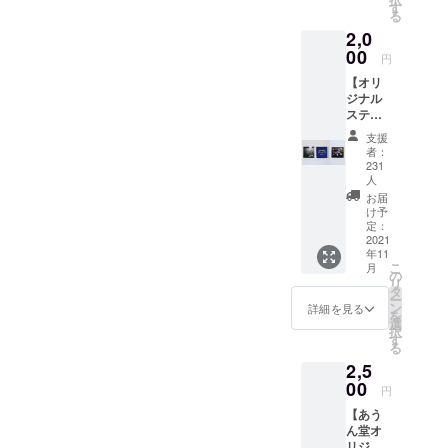
に染み付い
ルブレ
す
味で
る
ンド
たハード
す。こ
2,0
コー
れは
ロック、
00
ヒー3種
ロック
円
フュージョ
類がド
バンドG
【オリ
リップ
ン、パンク
のリー
ジナル
バッグ
ダーTさ
が今でも
ステッ
になり
まか
カー3枚
根っこにあ
まし
ら、函
支援
セッ
た。あ
者：
館おす
ります。
ト】 携
うん堂
231
すめお
帯に貼
人
そのま
土産認
りやす
まの味
お届
定され
いサイ
け予
が、お
ている
ズのス
定：
うちで
とメー
2021
テッ
お湯を
カーの
年11
カー3種
注ぐだ
方から
こ
月
セット
の
けで手
伺いま
リ
（店頭
タ
軽に楽
した。
ー
でも販
ン
詳細を見る
しめま
このお
を
売中の
選
す。 プ
つまみ
択
商品で
す
ロジェ
用チー
る
す） プ
クト終
ズイカ
2,5
ロジェ
了後
を、市
00
クト終
ホール
円
販品と
了後
から御
は異な
【あう
ホール
礼の
るパッ
ん堂オ
から御
メール
ケージ
リジナ