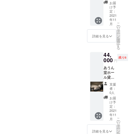
す。11
・搬入
鳴ら
番のあ
希望の
お届
絞った
ガテマ
月に
～リハ
し、PA
うん堂
け予
お名
タオル
ラ ガ
クール
～本番
を通し
定：
ブレン
前」必
などで
テマ
便（冷
～撤収
2021
た音で
ドを
ずご記
軽くた
ラ
凍）で
年11
まで5時
配信す
ドーン
入をお
たくよ
ベース
こ
月
のお届
間（平
る気分
の
と100
願い致
うにし
コロ
リ
けとな
日15時
は、自
タ
個！
しま
て汚れ
ンビア
ー
りま
～22時
宅では
ン
たっぷ
詳細を見る
す。 ※
を落と
ブラ
を
す。 プ
のうち5
味わえ
選
りとお
募集終
し、風
ジル ■
択
ロジェ
時間）
ないも
す
楽しみ
了後の
通しの
マイル
る
クト終
のライ
のだと
くださ
製造と
良い場
ドブレ
了後
44,
ブパッ
思いま
い！ プ
なるた
所で陰
ンド
ホール
残り6
クとな
000
す。是
ロジェ
め、制
円
干しし
（10
から御
りま
非、ラ
クト終
限数は
てくだ
個）※モ
礼の
あうん
す。 ・
イブハ
了後
ありま
さい。
カベー
メール
堂ホー
モニ
ウスか
ホール
せん。
※素材の
スの呑
をお送
ル貸切
ターを
らの配
から御
※宅配便
特性
みやす
りいた
ライブ
含むラ
信ライ
礼の
での発
支援
上、原
さ モ
しま
パック
イヴ音
ブをご
メール
者：
送を予
料植物
カ
す。 ※
(土日祝)
響機材
利用く
0人
をお送
定して
の破片
ベース
製造
・搬入
１式、
ださ
りいた
お届
おりま
が混入
コロ
者：(株)
～リハ
オペ
い。 プ
け予
しま
す。 ※
してい
ンビア
吉田食
～本番
レー
定：
ロジェ
す。 ※
それぞ
ます。
ブラ
品（函
～撤収
2021
ター1
クト終
製造
れ単品
淡色製
ジル ■
年11
館市）
まで5時
名、楽
了後
者：珈
のリ
品の場
こ
プレミ
月
※冷凍保
間（土
器（ギ
の
ホール
琲文庫
ターン
合、シ
リ
アム
存品
日祝15
ターア
タ
から感
（函館
もござ
ミのよ
ー
（10
（保存
時～22
ンプ2
ン
謝の
詳細を見る
市） ※
います
うに見
を
個）※マ