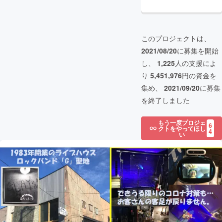
このプロジェクトは、
2021/08/20
に募集を開始
し、
1,225
人の支援によ
り
5,451,976
円の資金を
集め、
2021/09/20
に募集
を終了しました
もう一度プロジェ
6
クトをやってほし
4
い