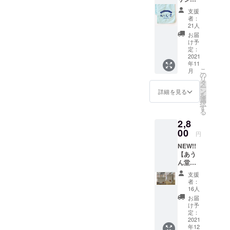
礼の
をお送
ング
ルマフ
メール
りいた
支援
（18g
ラータ
をお送
者：
しま
x3パッ
オル】
りいた
21人
す。 ※
ク、オ
ライブ
しま
お届
製造
リジナ
に必須
す。 ※
け予
者：珈
ルラベ
のマフ
定：
募集終
琲文庫
ル貼
ラータ
2021
了後の
（函館
付）で
年11
オルで
製造と
市） ※
こ
あうん
月
す。 プ
の
なるた
募集終
リ
堂オリ
ロジェ
タ
め、制
了後の
ー
ジナル
クト終
ン
限数は
詳細を見る
製造に
を
おつま
了後
選
ありま
なりま
択
みとし
ホール
す
せん。
すので
る
て販売
から御
※スマー
制限数
できる
2,8
礼の
トレ
はあり
ことに
メール
00
ターで
円
ませ
なりま
をお送
の発送
ん。 ※
したの
NEW!!
りいた
を予定
常温保
で「お
【あう
しま
してお
存品
うち de
ん堂オ
す。 サ
りま
（保存
あうん
リジナ
イズ：
す。 ■
支援
期間約1
堂」シ
ルトー
W1,000
楽屋壁
者：
年：商
リーズ
トバッ
×H200
16人
レジェ
品ラベ
に加わ
グ
mm
ンドG落
お届
ルに消
りまし
Part.2
(おおよ
け予
書きを
費期限
た。こ
】
その寸
定：
モチー
表示あ
ちらも
※9/13追
2021
法とな
フとし
り） ※
皆様の
年12
加 函
りま