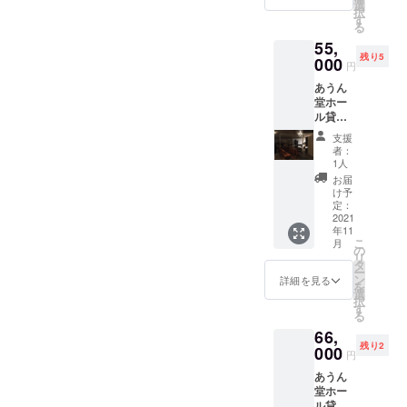
期間約
時のう
台、
選
メール
常温保
ので、
えるこ
択
ニアも
180日：
ち5時
ベース
す
をお送
存品
詳細は
とがあ
る
唸る濃
商品ラ
間）の
アン
りいた
（保存
単品の
ります
厚深煎
55,
ベルに
ライブ
プ、ド
しま
期間約1
方をご
のでご
り マ
残り5
賞味費
パック
000
ラム
す。 こ
年：商
円
覧くだ
了承く
ンデリ
期限表
となり
セッ
のリ
品ラベ
さい。
ださ
ン フ
あうん
示あ
ます。
ト、ピ
ターン
ルに消
【あう
い。 ※
レンチ
堂ホー
り） ※
・モニ
アノ）
は2021
費期限
ん堂オ
直射日
※支援金
ル貸切
サイ
ターを
を含み
年11月
表示あ
リジナ
光や蛍
額は、
＆配信
ズ：約
含むラ
ます。
以降、
り） ※
支援
ルＴ
光灯の
申し込
ライブ
8cm x
イヴ音
スモー
基本的
者：
ゆう
シャ
影響で
み時に
パック
2.5cm x
響機材
クやプ
1人
に有効
パック
ツ】
変色す
「上乗
(平日)
3cm（
１式、
ロジェ
期限無
お届
での発
NEWロ
ること
せ支
・搬入
おおよ
オペ
クター
け予
し、配
送を予
ゴ 吸
があり
援」が
～リハ
その寸
レー
定：
など追
信時間
定して
汗速
ますの
可能で
～本番
2021
法とな
ター1
加で必
概ね1時
おりま
乾、UV
でご了
す。 も
年11
～撤収
りま
名、楽
要な機
間を含
す（化
カッ
こ
承くだ
月
ちろ
まで5時
す） ※
器（ギ
の
材はオ
めた4時
粧箱等
ト、伸
リ
さい。
ん、お
間（土
冷蔵庫
ターア
タ
プショ
間の配
はござ
縮性 左
ー
気持ち
日祝15
でゆっ
ンプ2
ン
ン（有
詳細を見る
信ライ
いませ
胸にあ
を
で構い
時～22
くり解
台、
選
料）と
ブパッ
ん）
うん堂
択
ませ
時のう
凍し、
ベース
す
なりま
クとな
※※※現状
ロゴを
る
ん。 ご
ち5時
冷蔵保
アン
す。 ・
ります
在庫数
プリン
支援い
66,
間）の
存は解
プ、ド
出演者
が、開
の都合
トした
ただき
残り2
ライブ
000
凍後3日
ラム
や関係
催日程
円
上、募
スマー
ありが
パック
間を目
セッ
者の交
調整含
集期間
トシル
とうご
あうん
となり
安にし
ト、ピ
通費は
めて打
中に10
エット
ざいま
堂ホー
ます。
て下さ
アノ）
含みま
ち合わ
口
のTシャ
す！
ル貸切