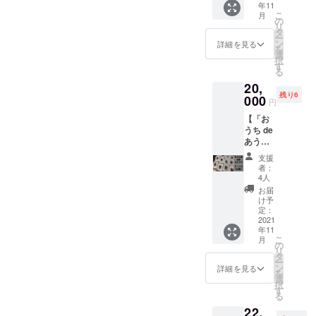
間や配
ジェク
テマ
年11
イトへ
でご了
お湯を
信ライ
ト終了
こ
ラ
月
のお名
承くだ
の
注ぐだ
ブのお
後ホー
リ
ベース
前掲載
さい。
タ
けで手
供とし
ルから
ー
コロ
付き※※※
※型崩れ
ン
軽に楽
詳細を見る
てお楽
感謝の
を
ンビア
※本リ
の原因
選
しめま
しみい
メール
択
ブラ
ターン
となり
す
す。 プ
ただけ
をお送
る
ジル ■
は、以
ますの
ロジェ
るよう
りいた
マイル
20,
下↓の5
で、洗
クト終
になり
しま
ドブレ
残り6
点セッ
000
濯はお
了後
円
ます。
す。 サ
ンド
トにな
避けく
ホール
珈琲を
イ
100g x1
【「お
ります
ださ
から御
タップ
ズ S
個 ※モ
うち de
【あう
い。 ※
礼の
リ加え
M L 滑
カベー
あうん
ん堂オ
保管状
メール
てお
らか伸
スの呑
堂」ド
リジナ
況、ご
をお送
支援
り、ま
縮性素
みやす
リップ
ルＴ
使用状
りいた
者：
ずは珈
材 身丈
さ モ
珈琲あ
シャ
況によ
4人
しま
琲風味
65 68
カ
うん堂
ツ】
り、強
す。 ※
お届
がガツ
71 ポリ
ベース
ブレン
【あう
度劣
け予
製造
ンと来
エステ
コロ
ド（100
ん堂オ
定：
化、べ
者：珈
ます。
ル100%
ンビア
個）】
2021
リジナ
たつ
琲文庫
そして
身巾 45
ブラ
年11
※※※あう
ルトー
き、外
（函館
塩味の
こ
48 51
月
ジル ■
ん堂EC
トバッ
の
観変化
市） ※
下地と
リ
吸汗速
プレミ
サイト
グ】
タ
が生じ
募集終
ゴロゴ
ー
乾 肩巾
アムブ
へのお
【あう
ン
ること
詳細を見る
了後の
ロチー
を
41 43
レン
名前掲
ん堂オ
選
があり
製造に
ズ。甘
択
45 UV
ド
載付き
リジナ
す
ます。
なりま
さ控え
る
CUT 袖
100g x1
※※※ あ
ルマフ
※裏面を
すので
め、ス
丈 19
個 ※マ
22,
うん堂
ラータ
先のと
制限数