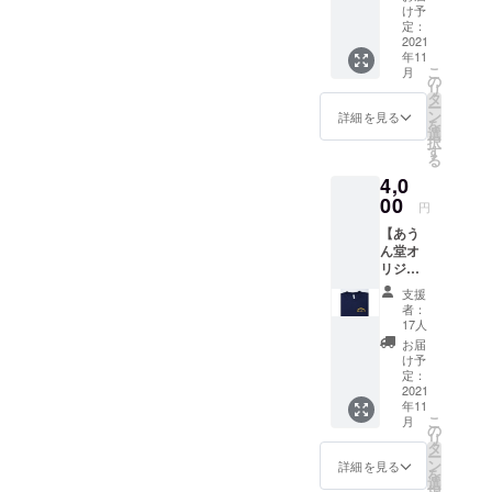
ませ
ちろ
パッ
H340×
トレ
お名前
け予
クト終
ん。
ん、お
ク）】
D130m
定：
ターで
で掲載
了後
気持ち
あうん
2021
m (お
の発送
させて
ホール
年11
で構い
堂オリ
およそ
を想定
いただ
から御
こ
月
ませ
ジナル
の寸法
の
してお
きま
礼の
リ
ん。 ご
ブレン
となり
タ
りま
す。 ※
メール
ー
支援い
ドコー
ます）
ン
す。 ※
公序良
詳細を見る
をお送
を
ただき
ヒー3種
トート
選
上限数
俗に反
りいた
択
ありが
類の焙
バック
す
は 300
する名
しま
る
とうご
煎珈琲
色：紺
パック
前や、
す。 サ
4,0
ざいま
豆
ロゴ
(18g x 3
署名人
イズ：
す！
（100g
00
色：オ
個 入り
などの
W310×
円
）セッ
レンジ
パック
名前、
H270×
【あう
トにな
素材：
を300
企業名
D160m
ん堂オ
りま
綿100％
パック)
等の使
m (お
リジナ
す。あ
※支援金
となり
用はご
およそ
ルＴ
うん堂
額は、
ます。
遠慮願
の寸法
支援
シャ
そのま
申し込
いま
者：
となり
ツ】
まの味
み時に
17人
す。 ※
ます）
NEWロ
が、お
「上乗
名前が
お届
トート
ゴ 吸
うちで
せ支
け予
長すぎ
バック
汗速
楽しめ
定：
援」が
る場合
色：本
乾、UV
2021
ます。
可能で
は調整
体＝生
年11
カッ
プロ
す。 も
させて
成色
こ
月
ト、伸
ジェク
の
ちろ
いただ
（ナ
リ
縮性 左
ト終了
タ
ん、お
く場合
チュラ
ー
胸にあ
後ホー
ン
気持ち
詳細を見る
がござ
ル素材
を
うん堂
ルから
選
で構い
いま
カ
択