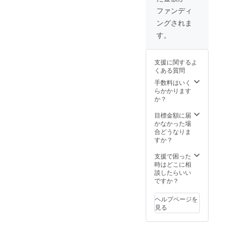
ラム
ござい
が、建
詳細は
音響オ
堂ブレ
ゴ：オ
名、配
セッ
ませ
物老朽
ファンディ
調整
ペレー
ンド ※
レンジ
信機材
ト、ピ
ん。
化によ
要）当
ター1
あうん
素材：
ングされま
（カメ
アノ）
り観客
面は新
名、配
堂の定
綿100％
ラ2台込
を含み
スタン
す。
型コロ
信機材
番ガテ
【あう
み）一
ます。
ディン
ナ感染
（カメ
マラ
ん堂オ
式、配
スモー
グ禁止
防止対
ラ2台込
ガテマ
リジナ
信オペ
クやプ
となリ
策とし
み）一
ラ
支援に関するよ
ルマフ
レータ1
ロジェ
ます。
ての新
式、配
ベース
くある質問
ラータ
名、カ
クター
・2021
北海道
信オペ
コロ
オル】
メラス
など追
手数料はいく
年11月
スタイ
レータ1
ンビア
サイ
タッフ1
加で必
らかかります
以降、
ル準拠
名、カ
ブラ
ズ：
名、楽
要な機
か？
基本有
による
メラス
ジル
W1,000
器（ギ
材はオ
効期限
運営が
タッフ1
※※※備考
×H200
ターア
プショ
目標金額に届
なしで
必須条
名、楽
欄に
mm
ンプ2
ン（有
かなかった場
ライブ
件とな
器（ギ
「ECサ
(おおよ
台、
料）と
合どうなりま
開催で
りま
ターア
イトに
その寸
ベース
なりま
すか？
きます
す。ア
ンプ2
掲載希
法） マ
アン
す。 ・
（日程
ルコー
台、
望のお
フ
プ、ド
カメラ
支援で困った
や内容
ル消
ベース
名前」
ラーー
ラム
（HDMI
時はどこに相
詳細は
毒、検
アン
必ずご
タオ
セッ
対応）
談したらいい
調整
温機器
プ、ド
記入を
ル：水
ト、ピ
の持込
ですか？
要）当
は提供
ラム
お願い
色、ロ
アノ）
追加可
面は新
いたし
セッ
致しま
ゴ色：
を含み
能で
型コロ
ます。
ヘルプページを
ト、ピ
す。 ※
紺 素
ます。
す。全
ナ感染
・会場
見る
アノ）
本名・
材：綿
スモー
体でカ
防止対
では当
を含み
ニック
100%
クやプ
メラ4台
策とし
店にて
ます。
ネーム
【オリ
ロジェ