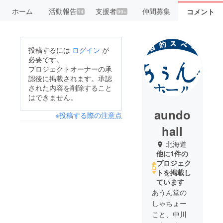
ホーム
活動報告
支援者
仲間募集
コメント
14
99+
投稿するには
ログイン
が
必要です。
プロジェクトオーナーの承
認後に掲載されます。承認
された内容を削除すること
はできません。
aundo
※投稿する際の注意点
hall
北海道
他に1件の
プロジェク
トを掲載し
ています
あうん堂の
しゃちょー
こと、中川