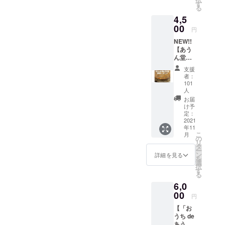
ロゴを
感謝の
す
ませ
す。 ※
ラー）
る
プリン
メール
ん。
掲載一
， 持
4,5
トした
をお送
覧は順
ち手＝
スマー
00
りいた
不同で
円
白 ロゴ
トシル
しま
す。 ※
色：黒
NEW!!
エット
す。 ※
支援金
（レー
【あう
のオリ
製造
額は、
ザー刻
ん堂珈
ジナル
者：珈
申し込
印） 素
琲チー
Tシャツ
琲文庫
み時に
支援
材：本
ズケー
です。
（函館
者：
「上乗
体＝植
キ(8
Tシャ
市） ※
101
せ支
物繊維
個)】
ツ色/
人
募集終
援」が
（ジュ
※9/16追
紺 、
了後の
お届
可能で
ート）
加 あう
ロゴ色/
け予
製造に
す。 も
100％，
ん堂の
定：
オレン
なりま
ちろ
持ち
2021
隠れ名
ジ ※サ
すので
ん、お
手＝綿
年11
物、店
イズは
制限数
気持ち
こ
100％ ※
月
内オー
の
S. M. L
はあり
で構い
リ
支援金
ブンレ
タ
の3種 ※
ませ
ませ
ー
額は、
ンジで
ン
ビニー
詳細を見る
ん。 ※
ん。 ご
を
申し込
焼き上
選
ル袋で
常温保
支援い
択
み時に
げる濃
す
の梱包
存品
ただき
る
「上乗
厚な珈
のた
（保存
ありが
せ支
6,0
琲風味
め、商
期間約3
とうご
援」が
00
のチー
品にシ
か月：
円
ざいま
可能で
ズケー
ワ等が
商品ラ
す！
す。 も
【「お
キ。こ
あるこ
ベルに
ちろ
うち de
の、店
とにつ
消費期
ん、お
あうん