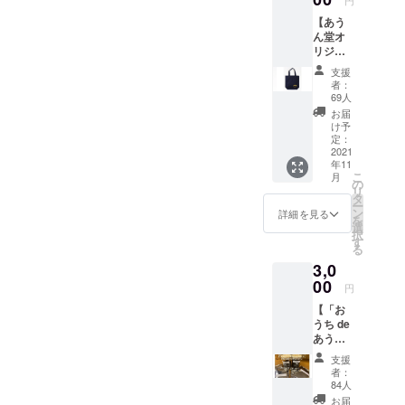
円
ザイン
スの呑
しま
ます。
バッグ
額は、
ステッ
みやす
【あう
す。 ※
プロ
に、革
申し込
カー
さ モ
ん堂オ
製造
ジェク
製プ
み時に
（W55
カ
リジナ
者：(有)
ト終了
レート
「上乗
mm×H4
ベース
ルトー
三協印
後ホー
にレー
せ支
支援
6mm）
コロ
トバッ
カトウ
ルから
ザー刻
援」が
者：
＊
ンビア
グ】 A4
食品
感謝の
印した
69人
可能で
2019年
ブラ
サイズ
（函館
メール
あうん
す。 も
お届
開催展
ジル ■
がすっ
市） ※
をお送
堂ロゴ
け予
ちろ
示会
プレミ
ぽり入
常温保
りいた
定：
を縫い
ん、お
（＠あ
アム（2
る、マ
2021
存可
しま
付けて
気持ち
うん
個）※マ
年11
チ付き
能、賞
す。
いま
で構い
堂）記
こ
月
ニアも
トート
味期限
※※※備考
の
す。持
ませ
念デザ
リ
唸る濃
バッグ
約4か月
欄に
タ
ち手は
ん。
イン ※
ー
厚深煎
です。
（商品
「掲載
ン
長めで
詳細を見る
支援金
を
り マ
プロ
ラベル
希望の
選
肩掛け
額は、
択
ンデリ
ジェク
に賞味
お名
す
可能で
申し込
る
ン フ
ト終了
費期限
前」必
す。(プ
み時に
レンチ
3,0
後ホー
表示あ
ずご記
レート
「上乗
※支援金
ルから
00
り） ※
入をお
製作お
円
せ支
額は、
御礼の
梱包は
願い致
よび縫
援」が
申し込
【「お
メール
化粧箱
しま
い付け
可能で
み時に
うち de
をお送
ではな
す。 ※
作業：
す。 も
「上乗
あうん
りいた
く簡易
本名・
なない
ちろ
せ支
堂」ブ
しま
梱包と
ニック
ろファ
支援
ん、お
援」が
レンド
す。 サ
なりま
ネーム
クト
者：
気持ち
可能で
珈琲豆
イズ：
す。 ※
などご
84人
リー) プ
で構い
す。 も
（3個
W360×
スマー
希望の
ロジェ
お届