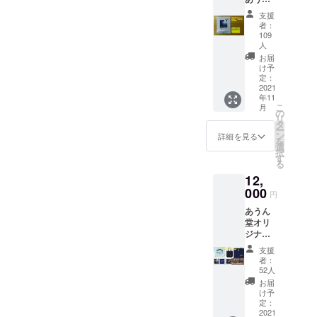
内でし
いてあ
限表示
気持ち
堂」ド
か食べ
らかじ
あり）
支援
で構い
リップ
られな
めご了
者：
※豆を挽
ませ
珈琲3種
かった
109
承願い
くため
ん。 ※
飲み比
人
珈琲
ます。
のコー
支援数
べセッ
チーズ
お届
※メー
ヒーミ
確定後
ト（30
け予
ケーキ
カーの
ル等が
のオー
個）】
定：
を、函
生地在
必要で
ダー生
2021
あうん
館の老
庫状況
す。 ※
年11
産とな
堂店頭
舗菓子
やモデ
レター
こ
月
ります
でお出
の
補「ひ
ルチェ
パック
リ
ので、
しして
タ
とひ
ンジ等
ライト
ー
制限数
いるオ
ン
詳細を見る
ら」の
によ
での発
を
はござ
リジナ
選
吉田食
り、若
送を予
択
いませ
ルブレ
す
品さん
干生地
定して
る
ん。 ※
ンド
とのコ
の仕様
おりま
12,
定形外
コー
ラボに
が変更
す。
郵便で
000
ヒー3種
より試
円
となる
【内
の発送
類がド
作を行
可能性
容】 ■
あうん
を予定
リップ
い商品
がござ
あうん
堂オリ
してお
バッグ
化しま
います
堂ブレ
ジナル
りま
になり
した。
ので、
ンド
グッズ
す。 ※
まし
これか
支援
あらか
100g x1
コンプ
原料に
た。あ
者：
らは皆
じめご
個 ※あ
リート
よって
うん堂
52人
様のご
了承願
うん堂
セッ
色のば
そのま
お届
自宅で
いま
の定番
ト ※※※
らつき
まの味
け予
も、お
す。 ※
ガテマ
あうん
があり
定：
が、お
うち時
プロ
ラ ガ
堂ECサ
2021
ますの
うちで