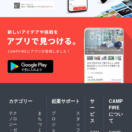
基本有
ショッ
フより
通費は
がござ
カー
・ライ
効期限
プでの
今後の
含みま
いま
【あう
ブ内容
なしで
物販支
進め方
せん。
す。 ※
ん堂EC
は特に
ライブ
援とオ
のご連
・ライ
掲載一
サイト
制限な
開催で
ンライ
絡差し
ブ内容
覧は順
へのお
くノン
きます
ン投げ
上げま
は特に
不同で
名前掲
ジャン
（日程
銭支援
す。 ・
制限な
す。 ※
載】 今
ルです
や内容
をご提
プロ
くノン
支援金
回のご
が、建
詳細は
供いた
ジェク
ジャン
額は、
支援に
物老朽
調整
しま
ト終了
ルです
申し込
より構
化によ
要）当
す。 ・
後ホー
が、常
み時に
築する
り観客
面は新
ご支援
ルから
識的な
「上乗
あうん
スタン
型コロ
時に入
感謝の
範囲で
せ支
堂オン
ディン
ナ感染
力して
メール
お願い
援」が
ライン
グ禁止
防止対
いただ
をお送
致しま
可能で
ECサイ
となリ
策とし
いた
りいた
す。 ・
す。 も
トの完
ます。
ての新
メール
しま
2021年
ちろ
成次
・2021
北海道
アドレ
す。 ※
10月以
ん、お
第、お
年11月
スタイ
スに、
支援金
降、基
気持ち
名前を
以降、
ル準拠
スタッ
額は、
本有効
で構い
掲載さ
基本有
による
フより
申し込
期限な
ませ
せてい
効期限
運営が
今後の
カテゴリー
起案サポート
サ
CAMP
み時に
しでラ
ん。 ご
ただき
なしで
必須条
進め方
「上乗
イブ開
支援い
ー
FIRE
ます。
ライブ
件とな
のご連
せ支
催でき
ただき
新サイ
テク
ま
プ
ス
開催で
ビ
につい
りま
絡差し
援」が
ます
ありが
ト完成
きます
す。ア
ノロ
ち
ロ
タ
上げま
可能で
ス
て
（日程
とうご
までは
（日程
ルコー
す。 ・
ジー
づ
ジ
ッ
す。 も
や内容
ざいま
従来サ
や内容
ル消
プロ
ちろ
詳細は
・ガ
く
ェ
フ
す！
イトに
詳細は