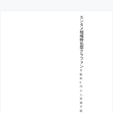
エ
ン
タ
メ
領
域
特
化
型
ク
ラ
フ
ァ
ン
手
数
料
0
円
か
ら
実
施
可
能