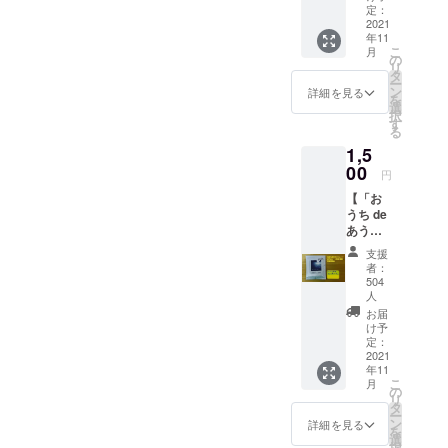
ら食いつな
※9/16追
定：
後ホー
2021
加 あ
ルから
ぐ日々と
年11
うん堂
感謝の
こ
月
なっていま
のバー
の
メール
リ
営業時
す。ちなみ
タ
をお送
ー
に
ン
りいた
詳細を見る
に主食は
を
チャー
選
しま
択
ラーメンと
ジとし
す
す。 ※
る
て出し
支援金
カレーで
1,5
ている
額は、
す。
00
おつま
申し込
円
趣味は旅行
みのひ
み時に
【「お
とつに
「上乗
と乗り鉄で
うち de
「チー
せ支
すが、もう
あうん
ズイ
援」が
堂」ド
カ」が
遠出するこ
可能で
支援
リップ
ござい
す。 も
者：
とはあまり
珈琲3種
ます。
504
ちろ
飲み比
なさそうで
人
小ぶり
ん、お
べセッ
な真イ
お届
気持ち
すね。音楽
ト（6
け予
カの中
で構い
はアイドル
個）】
定：
にチー
ませ
2021
あうん
からメタル
ズを詰
ん。
年11
堂店頭
め込ん
まで何でも
こ
月
でお出
の
で輪切
リ
聴きます
しして
タ
りにし
ー
いるオ
ン
詳細を見る
た美味
が、若い頃
を
リジナ
選
しい珍
択