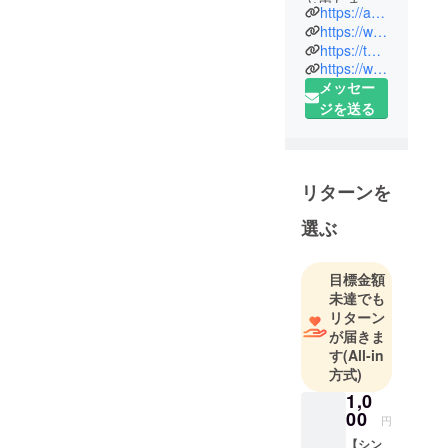
と申しま
https://aundo-hall.jp/
す。函館生
https://www.facebook.com/aundohall
まれ函館育
https://twitter.com/sasainahito
https://www.youtube.com/channel/UCy-8StXYkvH94W6Cwx5d6gg
ちですが、
メッセー
1987年に就
ジを送る
職のため上
京、情報通
信機器メー
カーで30年
リターンを
勤務しなが
ら、六本木
選ぶ
のスタバで
MacBook Air
目標金額
を開いてド
未達でも
ヤ顔で仕事
リターン
するドヤリ
が届きま
す
(All-in
ング人生を
方式)
送っていま
1,0
したが
00
www、2018
円
年に函館にU
【シン