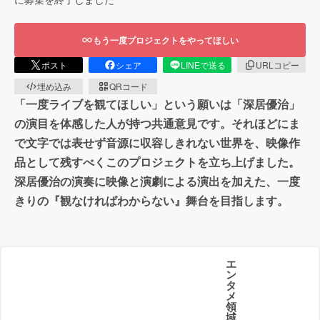
もう一度プロジェクトをやってほしい
ポスト
シェア
LINEで送る
URLコピー
埋め込み
QRコード
「一度ライブを観てほしい」という願いは「深居優治」
の演目を体感した人が持つ共通意見です。それほどにま
で文字では表せず音源に収容しきれない世界を、映像作
品として残すべくこのプロジェクトを立ち上げました。
深居優治の演奏に映像と演劇による演出を加えた、一度
きりの『観なければわからない』舞台を目指します。
エ
ン
タ
メ
領
域