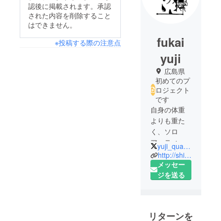
認後に掲載されます。承認
された内容を削除すること
はできません。
fukai
※投稿する際の注意点
yuji
広島県
初めてのプ
ロジェクト
です
自身の体重
よりも重た
く、ソロ
アーティス
yuji_qualia0
トでは考え
http://shihainin.work
られない数
メッセー
の音響機器
ジを送る
を駆使し、
広島を拠点
としながら
リターンを
全国を飛び