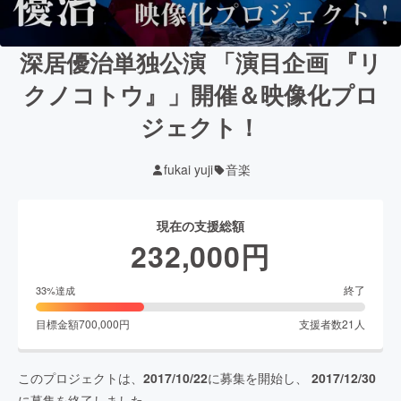
深居優治単独公演 「演目企画 『リ
クノコトウ』」開催＆映像化プロ
ジェクト！
fukai yuji
音楽
現在の支援総額
232,000
円
終了
33
%達成
目標金額
700,000
円
支援者数
21
人
このプロジェクトは、
2017/10/22
に募集を開始し、
2017/12/30
に募集を終了しました