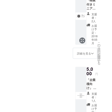
「特典
ディン
ば1円で
付きミ
グ特別
も多く
ニアル
価格で
支援し
バム」
ご提供
ていた
支援
◯ミニ
させて
だける
者：
アルバ
いただ
と大変
2人
ム「リ
きま
ありが
お届
クノコ
す。＞
たいで
け予
トウ」
定：
す。
(全7曲
2018
年05
予定)
こ
月
◯「君
の
リ
という
タ
ー
雨MV」
ン
詳細を見る
を
原画1枚
選
択
(ランダ
す
る
ム) ◯ク
5,0
レジッ
ト名入
00
円
れ＜小
「企業
＞
様向
け」 ロ
ゴクレ
支援
ジット
者：
＜特大
1人
＞ リ
お届
ターン
け予
は要ら