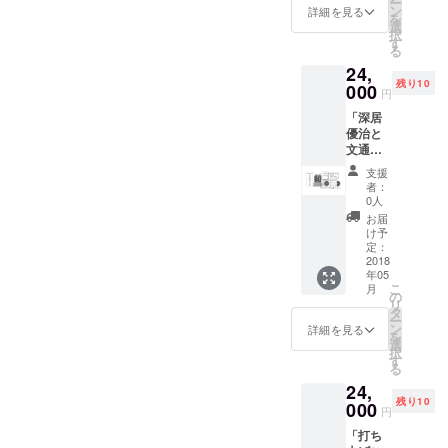
ー
DVD「
トウ ◯
ン
詳細を見る
を
深居優
ボラン
選
択
治演目
ティア
す
る
企画
スタッ
24,
vol.01-
フ参加
残り10
リクノ
000
券
円
コト
「深居
ウ-」収
(公演時
優治と
録 ◯
LIVE観
文通
グッズ3
覧保
セッ
種 ◯
証、チ
支援
ト」 ◯
アート
ケット
者：
チケッ
ブック
不要) ◯
0人
ト ◯ミ
of リク
クレ
お届
ニアル
ノコト
ジット
け予
バム
ウ
定：
名入れ
「リク
2018
◯「君
＜中＞
年05
ノコト
という
こ
月
ウ」(全
雨MV」
の
リ
7曲予
原画ラ
タ
ー
定)
ンダム3
ン
詳細を見る
を
◯LIVE
枚 ◯ク
選
択
DVD「
レジッ
す
る
深居優
ト名入
24,
治演目
れ＜大
残り10
企画
000
＞ (LIVE
円
vol.01-
DVDの
「打ち
リクノ
み、舞