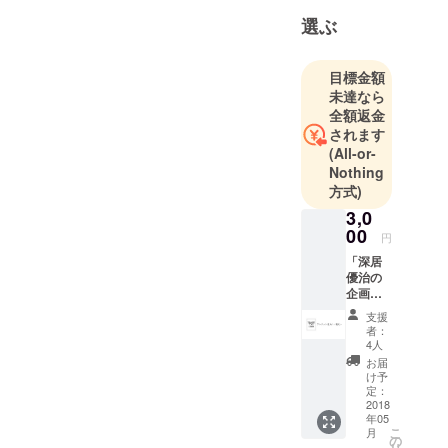
回る無類の
選ぶ
劇場型アー
ティスト。
目標金額
未達なら
全額返金
されます
(All-or-
Nothing
方式)
3,0
00
円
「深居
優治の
企画を
応援し
支援
たい天
者：
使様
4人
へ」 ◯
お届
サイン
け予
入りお
定：
礼ポス
2018
年05
トカー
こ
月
ド ◯ク
の