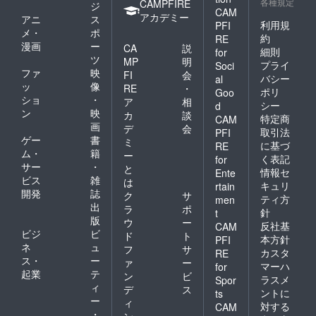
各種規定
CAMPFIRE
ジ
CAM
アカデミー
アニ
ス
利用規
PFI
メ・
ポ
約
RE
漫画
ー
CA
説
細則
for
ツ
MP
明
プライ
Soci
ファ
映
FI
会
バシー
al
ッ
像
RE
・
ポリ
Goo
ショ
・
ア
相
シー
d
ン
映
カ
談
特定商
CAM
画
デ
会
取引法
PFI
ゲー
書
ミ
に基づ
RE
ム・
籍
ー
く表記
for
サー
・
と
情報セ
Ente
ビス
雑
は
キュリ
rtain
開発
誌
ク
サ
ティ方
men
出
ラ
ポ
針
t
版
ウ
ー
反社基
CAM
ビジ
ビ
ド
ト
本方針
PFI
ネ
ュ
フ
サ
カスタ
RE
ス・
ー
ァ
ー
マーハ
for
起業
テ
ン
ビ
ラスメ
Spor
ィ
デ
ス
ントに
ts
ー
ィ
対する
CAM
・
ン