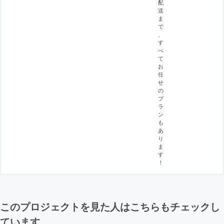
配
送
ま
で
、
す
べ
て
お
任
せ
の
プ
ラ
ン
も
あ
り
ま
す
！
このプロジェクトを見た人はこちらもチェックし
ています