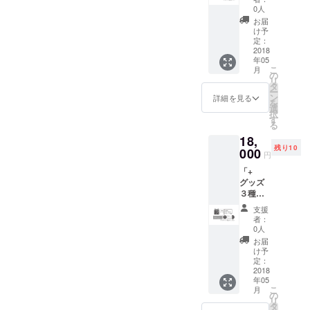
ミニア
ウ
0人
ルバム
◯「君
お届
「リク
という
け予
ノコト
雨MV」
定：
ウ」(全
2018
原画ラ
年05
7曲予
ンダム3
こ
月
定)
枚 ◯ク
の
リ
◯LIVE
レジッ
タ
ー
DVD「
ト名入
ン
詳細を見る
を
深居優
れ＜中
選
択
治演目
＞ (LIVE
す
る
企画
DVDの
18,
vol.01-
み、舞
残り10
リクノ
000
台公演
円
コト
終了約
「+
ウ-」収
2ヶ月以
グッズ
録 ◯
内に発
３種」
グッズ3
送させ
◯チ
種
て頂き
支援
ケット
◯LIVE
ます。
者：
◯ミニ
演出映
詳細は
0人
アルバ
像 原画
随時お
お届
ム「リ
ランダ
伝え致
け予
クノコ
ム3枚
定：
しま
トウ」
2018
◯アー
す。)
年05
(全7曲
トブッ
こ
月
予定)
ク of リ
の
リ
◯LIVE
クノコ
タ