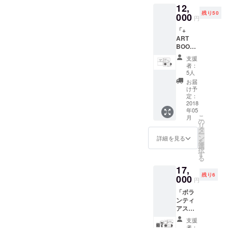
12,
1枚(ラ
たいで
残り50
ンダム)
000
す。
円
◯クレ
「+
ジット
ART
名入れ
BOOK
＜小＞
」 ◯ミ
(LIVE
支援
ニアル
DVDの
者：
バム
み舞台
5人
「リク
公演終
お届
ノコト
了約2ヶ
け予
ウ」(全
月以内
定：
7曲予
2018
に発送
年05
定)
させて
こ
月
◯LIVE
頂きま
の
リ
DVD「
す。詳
タ
ー
深居優
細は随
ン
詳細を見る
を
治演目
時お伝
選
択
企画
え致し
す
る
vol.01-
ます。)
17,
リクノ
残り6
コト
000
円
ウ-」収
「ボラ
録 ◯
ンティ
アート
アス
ブック
タッ
of リク
支援
フ」 ◯
ノコト
者：