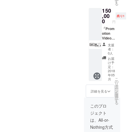
◯LIVE
す
自負担していた
台公演
る
演出映
だきます。 ※日
終了約
150
像 原画
時は要相談。 ○
2ヶ月以
,00
ランダ
チケット ○クレ
内に発
残り1
ム3枚
0
ジット名入れ
送させ
円
◯深居
て頂き
「Prom
優治と
ます。
otion
死ぬま
詳細は
Video」
で飲も
随時お
◯チ
う！
伝え致
支援
ケット
LIVE後
しま
者：
◯ミニ
打ち上
す。)
0人
アルバ
げご招
お届
ム「リ
待
け予
クノコ
※
定：
トウ」
2018
飲食代
年05
(全7曲
金は含
こ
月
予定)
まれま
の
リ
◯LIVE
す。交
タ
ー
DVD「
通費は
ン
詳細を見る
を
深居優
別途お
選
択
治演目
願いし
す
る
企画
ます。
このプロ
vol.01-
◯クレ
ジェクト
リクノ
ジット
コト
名入れ
は、All-or-
ウ-」収
＜大＞
Nothing方式
録 ◯
(LIVE