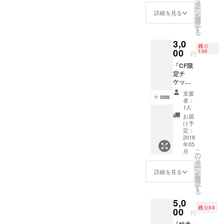
リ
レジッ
タ
ー
ト名入
ン
詳細を見る
を
れ＜特
選
択
大＞ リ
す
る
ターン
3,0
は要ら
残り
ない！
00
100
円
ただた
「CF限
だ公演
定チ
の実現
ケッ
を応援
ト」 ◯
しま
支援
チケッ
す！！
者：
ト ◯サ
！とい
1人
イン入
う天使
お届
りお礼
のよう
け予
ポスト
な方
定：
カード
2018
へ。 ＊
年05
(当日お
設定金
こ
月
渡し) ＜
額は
の
リ
1枚
3000円
タ
ー
4000円
から自
ン
詳細を見る
を
(当日
由に設
選
択
4500円)
定でき
す
る
のとこ
ますの
5,0
ろ、ク
で、も
残り50
ラウド
00
しよろ
円
ファン
しけれ