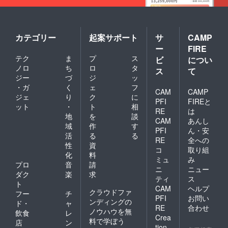
カテゴリー
起案サポート
サ
CAMP
ー
FIRE
テク
ま
プ
ス
ビ
につい
ノロ
ち
ロ
タ
ス
て
ジー
づ
ジ
ッ
・ガ
く
ェ
フ
CAM
CAMP
ジェ
り
ク
に
PFI
FIREと
ット
・
ト
相
RE
は
地
を
談
CAM
あんし
域
作
す
PFI
ん・安
活
る
る
RE
全への
性
資
コ
取り組
化
料
ミュ
み
プロ
音
請
ニ
ニュー
ダク
楽
求
ティ
ス
ト
CAM
ヘルプ
クラウドファ
フー
チ
PFI
お問い
ンディングの
ド・
ャ
RE
合わせ
ノウハウを無
飲食
レ
Crea
料で学ぼう
店
ン
tion