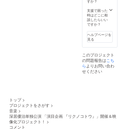
DVDの
すか？
み、舞
台公演
支援で困った
終了約
時はどこに相
2ヶ月以
談したらいい
内に発
ですか？
送させ
て頂き
ヘルプページを
ます。
見る
詳細は
随時お
伝え致
このプロジェクト
しま
の問題報告は
こち
す。)
ら
よりお問い合わ
せください
トップ
>
プロジェクトをさがす
>
音楽
>
深居優治単独公演 「演目企画 『リクノコトウ』」開催＆映
像化プロジェクト！
>
コメント