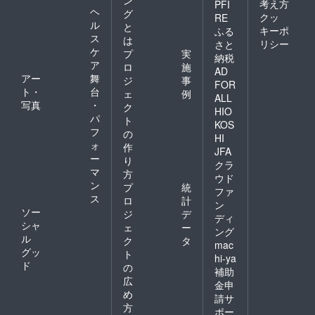
考え方
PFI
ヘ
グ
クッ
RE
ル
と
キーポ
ふる
ス
は
リシー
さと
ケ
プ
実
納税
ア
ロ
施
AD
アー
舞
ジ
事
FOR
ト・
台
ェ
例
ALL
写真
・
ク
HIO
パ
ト
KOS
フ
の
HI
ォ
作
JFA
ー
り
クラ
マ
方
ウド
ン
プ
統
ファ
ス
ロ
計
ン
ソー
ジ
デ
ディ
シャ
ェ
ー
ング
ル
ク
タ
mac
グッ
ト
hi-ya
ド
の
補助
広
金申
め
請サ
方
ポー