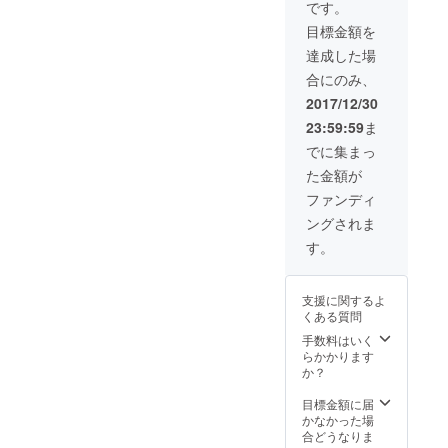
グッズ3
DVDの
です。
種 ◯
み、舞
目標金額を
アート
台公演
ブック
終了約
達成した場
of リク
2ヶ月以
合にのみ、
ノコト
内に発
ウ ◯西
送させ
2017/12/30
村浩司
て頂き
23:59:59
ま
作、
ます。
15〜30
詳細は
でに集まっ
秒PV作
随時お
た金額が
成
伝え致
※
しま
ファンディ
商用利
す。)
ングされま
用可、
内容要
す。
相談。
制作期
間約1ヶ
支援に関するよ
月を予
くある質問
定。
◯PV映
手数料はいく
像原画
らかかります
◯クレ
か？
ジット
名入れ
目標金額に届
＜大＞
かなかった場
(LIVE
合どうなりま