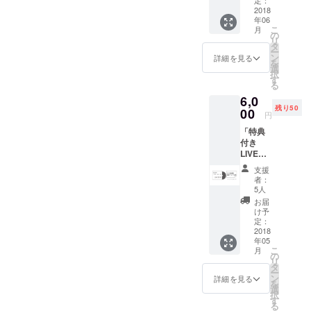
定：
ない！
2018
年06
ただた
こ
月
だ公演
の
リ
の実現
タ
ー
を応援
ン
詳細を見る
を
しま
選
択
す！！
す
る
という
6,0
神様の
残り50
ような
00
円
方へ。
「特典
＊設定
付き
金額は
LIVE
5000円
DVD」
から自
支援
◯LIVE
由に設
者：
DVD「
定でき
5人
深居優
ますの
お届
治演目
で、も
け予
企画
しよろ
定：
vol.01-
2018
しけれ
年05
リクノ
ば1円で
こ
月
コト
も多く
の
リ
ウ-」収
支援し
タ
ー
録
ていた
ン
詳細を見る
を
◯LIVE
だける
選
択
演出映
と大変
す
る
像 原画
ありが