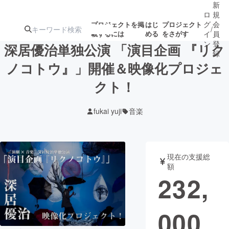
新
ロ
規
グ
会
プロジェクトを掲
はじ
プロジェクト
/
載するには
める
をさがす
イ
員
ン
登
深居優治単独公演 「演目企画 『リク
録
ノコトウ』」開催＆映像化プロジェ
クト！
人気のプロ
注目のリ
注目の新着プロ
募集終了が近いプ
もうすぐ公開
ジェクト
ターン
ジェクト
ロジェクト
されます
fukai yuji
音楽
アート・写真
音楽
現在の支援総
テクノロジー・ガジェット
ゲーム・サ
額
232,
映像・映画
書籍・雑誌
000
ビジネス・起業
チャレンジ