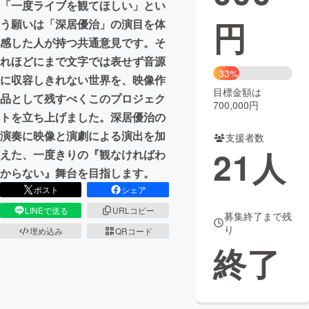
「一度ライブを観てほしい」とい
円
う願いは「深居優治」の演目を体
まちづくり・地域活性化
感した人が持つ共通意見です。そ
れほどにまで文字では表せず音源
CAMPFIRE for Social Good
CAMPFIRE Creation
33%
に収容しきれない世界を、映像作
CAMPFIREふるさと納税
machi-ya
コミュニティ
目標金額は
品として残すべくこのプロジェク
700,000円
トを立ち上げました。深居優治の
演奏に映像と演劇による演出を加
支援者数
21
人
えた、一度きりの『観なければわ
からない』舞台を目指します。
ポスト
シェア
LINEで送る
URLコピー
募集終了まで残
り
埋め込み
QRコード
終了