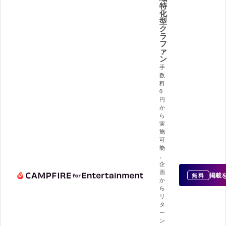
特
化
型
ク
ラ
フ
ァ
ン
手
数
料
0
円
か
ら
実
施
可
能
。
企
画
掲載
無料
か
ら
リ
タ
ー
ン