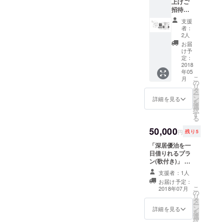
上げご
コト
台公演
招待」
ウ-」収
終了約
◯チ
録 ◯
2ヶ月以
支援
ケット
グッズ3
内に発
者：
◯ミニ
種 ◯
送させ
2人
アルバ
アート
て頂き
お届
ム「リ
ブック
ます。
け予
クノコ
of リク
定：
詳細は
トウ」
2018
ノコト
随時お
年05
(全7曲
ウ
伝え致
こ
月
予定)
◯LIVE
の
しま
リ
◯LIVE
演出映
タ
す。)
ー
DVD「
像 原画
ン
詳細を見る
を
深居優
ランダ
選
択
治演目
ム3枚
す
る
企画
◯深居
vol.01-
50,000
優治と
円
残り5
リクノ
文通
コト
「深居優治を一
「お返
ウ-」収
日借りれるプラ
事書き
録 ◯
ン(歌付き)」 深
ます」
グッズ3
居優治を1日お貸
◯クレ
支援者：1人
種 ◯
しいたします。
ジット
お届け予定：
アート
良識の範囲内で
名入れ
こ
2018年07月
ブック
の
ご使用くださ
＜大＞
リ
of リク
タ
い。 ※一日拘束
(LIVE
ー
ノコト
ン
にかかる交通
DVDの
詳細を見る
を
ウ
選
費、宿泊費は各
み、舞
択