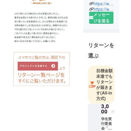
2020年夏
https://www.facebook.com/onnatsu2021
ヴェロー
https://www.instagram.com/onnatsu2021/
メッセー
ナ、バイロ
ジを送る
イト、Fuji
Rock...
世界中から
Fes.が消え
リターンを
ました。
音楽で人の
選ぶ
心を癒した
い。
目標金額
そんな思い
未達でも
で、クラ
リターン
シック史上
が届きま
初24時間音
す
(All-in
方式)
楽配信
霞町音楽堂
3,0
00
夏Fes.略し
円
て「おんな
学生実
行委員
つ」は始ま
会「ピ
りました。