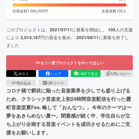
目標金額
1,000,000
円
支援者数
105
人
このプロジェクトは、
2021/07/11
に募集を開始し、
105
人の支援
により
2,014,167
円の資金を集め、
2021/08/11
に募集を終了し
ました
もう一度プロジェクトをやってほしい
ポスト
シェア
LINEで送る
URLコピー
埋め込み
QRコード
コロナ禍で窮状に陥った音楽業界を少しでも盛り上げる
ため、クラシック音楽史上初24時間音楽配信を行った霞
町音楽堂夏Fes. 略して「おんなつ」。今年のテーマは〜
夢をあきらめない夏〜。閉塞感が続く中、学生自らが立
ち上がり企画する音楽イベントを成功させるためにご支
援をお願いします。