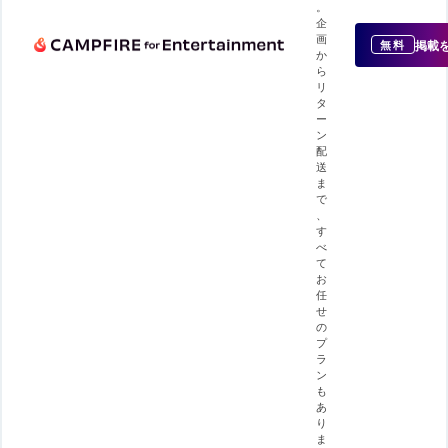
。
企
画
掲載
無料
か
ら
リ
タ
ー
ン
配
送
ま
で
、
す
べ
て
お
任
せ
の
プ
ラ
ン
も
あ
り
ま