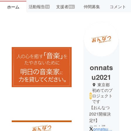
活動報告
支援者
仲間募集
コメント
ホーム
14
99+
onnats
u2021
東京都
初めてのプ
ロジェクト
です
【おんなつ
2021開催決
定‼️】
コロナ禍の
onnatsu2021