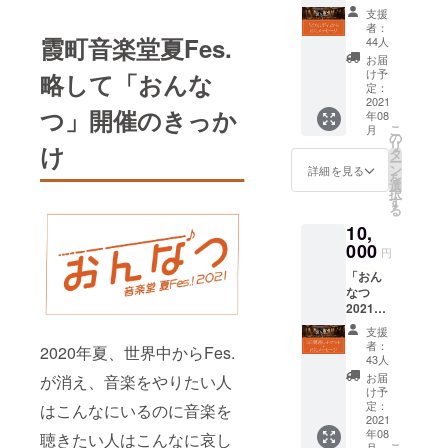
カル
支援
そして。
ディ」
者：
からの
霞町音楽堂夏Fes.
今年は8月
44人
お礼
お届
19.20.21に
メッ
け予
略して「おんな
開催決定致
セージ
定：
※同時に
2021
しました‼️
つ」開催のきっか
年08
音大生3
こ
客入れと配
月
名に
の
リ
け
「おん
信のハイブ
タ
ー
なつ
ン
詳細を見る
リッドです
を
2021」
選
択
🤗
配信視
す
る
聴チ
今年も一流
10,
ケット
の音楽家の
が寄贈
000
円
コンサート
されま
「おん
す
をお届けし
なつ
ます🎵✨
2021」
の3日間
(出演者は7月
支援
通し配
者：
発表予定)
2020年夏、世界中からFes.
信視聴
43人
今年のテー
チケッ
お届
が消え、音楽をやりたい人
ト＋学
け予
マは
生実行
定：
はこんなにいるのに音楽を
「夢を諦め
委員会
2021
年08
「ピカ
聴きたい人はこんなに哀し
ない夏」
こ
月