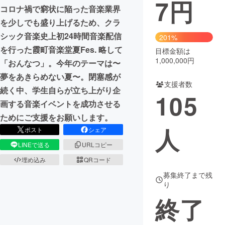
7
円
コロナ禍で窮状に陥った音楽業界
まちづくり・地域活性化
を少しでも盛り上げるため、クラ
シック音楽史上初24時間音楽配信
201%
を行った霞町音楽堂夏Fes. 略して
CAMPFIRE for Social Good
CAMPFIRE Creation
目標金額は
1,000,000円
「おんなつ」。今年のテーマは〜
CAMPFIREふるさと納税
machi-ya
コミュニティ
夢をあきらめない夏〜。閉塞感が
支援者数
続く中、学生自らが立ち上がり企
105
画する音楽イベントを成功させる
ためにご支援をお願いします。
人
ポスト
シェア
LINEで送る
URLコピー
埋め込み
QRコード
募集終了まで残
り
終了