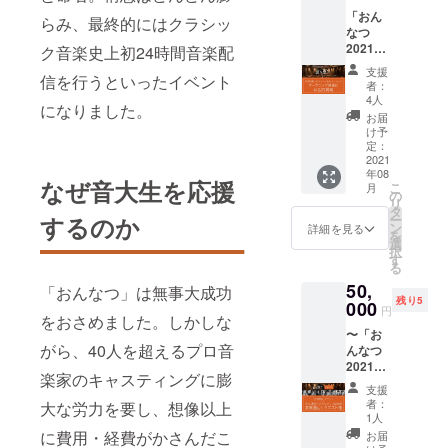
お名前
この夏も先
に送信
「おん
掲載 配
いたし
らみ、最終的にはクラシッ
行きがまだ
なつ
信チ
ます。
見えませ
2021」
ケット
ク音楽史上初24時間音楽配
※同時に
の3日間
（URL
音大生8
ん。
支援
信を行うといったイベント
通し配
）なら
名に
者：
そんな失わ
信視聴
びにお
「おん
4人
になりました。
チケッ
れた時を過
礼メッ
なつ
お届
ト＋学
セージ
2021」
け予
ごしている
生実行
はご登
定：
配信視
学生に
委員会
2021
録いた
聴チ
年08
からの
だきま
夏を取り戻
ケット
なぜ音大生を応援
こ
月
お礼
した
の
が寄贈
してもらい
リ
メッ
メール
タ
されま
ー
するのか
たい✊️
セージ
アドレ
ン
す ◆お
詳細を見る
を
＋配信
スにお
選
んなつ
夢を諦めて
択
オープ
送りい
す
2021開
る
ほしくない
ニング
たしま
催日
50,
映像に
「おんなつ」は無事大成功
💪
す。 配
2021年
残り5
ご支援
000
信チ
8月19
円
17.000人と
をおさめました。しかしな
者のお
ケット
日〜21
も言われる
〜「お
名前掲
（URL
日 各日
がら、40人を超えるプロ音
んなつ
載 配信
）は8月
日本の音大
17:00〜
2021」
チケッ
18日迄
21:00
楽家のキャスティングに膨
生の輪を広
応援
ト
に送信
支援
コー
げたい❗️
（URL
いたし
者：
大な労力を要し、想像以上
ス〜 学
）なら
ます。
1人
リモートで
生運営
びにお
※同時に
に費用・経費がかさんだこ
お届
友人を作れ
委員会