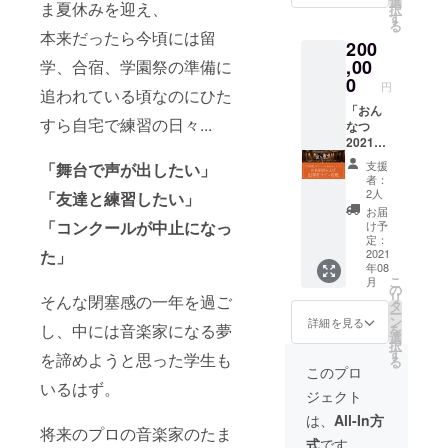
ケット
選
ま夏休みを迎え、
択
開催予定で
2021事
の幕間
が寄贈
す
る
務局よ
にご支
す。
されま
本来だったら今頃には留
200
りご連
援者の
す ◆お
今年のおん
絡いた
お名前
,00
学、合宿、学園祭の準備に
んなつ
なつは
しま
読み上
2021開
0
円
追われている頃なのにひた
す。 リ
げ 配信
催日
学生さん達
クエス
チケッ
「おん
2021年
と並走して
すら自宅で練習の日々...
トは主
ト
なつ
8月19
駆け抜ける
催者側
（URL
2021」
日〜21
でリス
）なら
の3日間
日 各日
夏です♪
支援
「舞台で声が出したい」
トを用
びにお
通し配
17:00〜
者：
意し、
礼メッ
信視聴
21:00
2人
「友達と練習したい」
そこか
セージ
チケッ
お届
ら選ん
はご登
ト＋学
「コンクールが中止になっ
け予
でいた
録いた
生実行
定：
た」
だく形
だきま
委員会
2021
年08
式にな
した
からの
こ
月
りま
メール
お礼
の
リ
そんな閉塞感の一年を過ご
す。 配
アドレ
メッ
タ
ー
信チ
スにお
セージ
ン
詳細を見る
し、中には音楽家になる夢
を
ケット
送りい
＋配信
選
択
（URL
たしま
の幕間
す
を諦めようと思った学生も
る
）はご
す。 配
にご支
このプロ
登録い
信チ
援者の
いるはず。
ジェクト
ただき
ケット
名前読
ました
（URL
み上げ
は、
All-In方
メール
）は8月
＋出演
将来のプロの音楽家のたま
式
です。
アドレ
18日迄
者全員