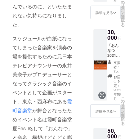
ル
の
コロナ禍で
リ
んでいるのに、といたたま
ディ」
タ
ー
夢を諦めそ
からの
ン
詳細を見る
を
れない気持ちになりまし
お礼
選
うになって
択
メッ
す
た。
いる音大生
る
セージ
30,
を始め、ア
配信チ
ケット
000
スケジュールが白紙になっ
マチュア音
円
（URL
楽家にエー
「おん
）なら
てしまった音楽家を演奏の
なつ
びにお
ルを送りま
2021」
場を提供するために元日本
礼メッ
す✊️
の3日間
セージ
支援
テレビアナウンサーの永井
めざすは、
通し配
はご登
者：
信視聴
録いた
7人
学生への配
美奈子がプロデューサーと
チケッ
だきま
お届
信無料📻入
ト＋学
した
け予
なってクラシック音楽のイ
生実行
場無料🎫
メール
定：
委員会
2021
アドレ
ベントとして企画がスター
昨年
年08
からの
スにお
こ
月
入学式もな
お礼
送りい
ト。東京・西麻布にある
霞
の
リ
メッ
たしま
タ
い
ー
町音楽堂
が舞台となったた
セージ
す。 配
ン
詳細を見る
コンクール
を
＋配信
信チ
選
択
めイベント名は霞町音楽堂
も中止
エンド
ケット
す
る
ロール
（URL
留学も延期
夏Fes. 略して「おんなつ」
50,
にご支
）は8月
学祭も中止
援者の
000
18日迄
と命名。構想はどんどん膨
円