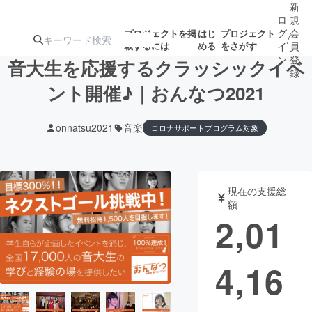
新
ロ
規
グ
会
プロジェクトを掲
はじ
プロジェクト
/
載するには
める
をさがす
イ
員
ン
登
音大生を応援するクラッシックイベ
録
ント開催♪｜おんなつ2021
人気のプロ
注目のリ
注目の新着プロ
募集終了が近いプ
もうすぐ公開
onnatsu2021
音楽
コロナサポートプログラム対象
ジェクト
ターン
ジェクト
ロジェクト
されます
アート・写真
音楽
現在の支援総
額
2,01
テクノロジー・ガジェット
ゲーム・サ
映像・映画
書籍・雑誌
4,16
ビジネス・起業
チャレンジ