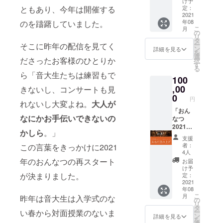
礼メッ
音大生
け予
「ピカ
ともあり、今年は開催する
セージ
定：
なかったみ
28名に
ル
2021
はご登
「おん
んなと繋が
年08
のを躊躇していました。
ディ」
録いた
なつ
こ
月
りたい❗️
による
だきま
の
2021」
リ
前夜祭
した
タ
配信視
音楽を純粋
ー
そこに昨年の配信を見てく
演奏曲
メール
ン
聴チ
詳細を見る
を
に楽しめる
目リク
アドレ
選
ケット
ださったお客様のひとりか
択
エスト
夏にしたい‼️
スにお
す
が寄贈
る
権＋
送りい
されま
ら「音大生たちは練習もで
そんな思い
100
「おん
たしま
す ◆お
で、今年は
なつ
,00
す。 配
きないし、コンサートも見
んなつ
2021」
信チ
0
おんなつ学
2021開
円
れないし大変よね。
大人が
の3日間
ケット
催日
生実行委員
通し配
「おん
（URL
2021年
なにかお手伝いできないの
会も立ち上
信視聴
なつ
）は8月
8月19
チケッ
2021」
18日迄
日〜21
げました🎓
かしら
。」
ト 【注
の3日間
に送信
日 各日
支援
名付けて
意点】
通し配
いたし
17:00〜
者：
この言葉をきっかけに2021
ご購入
信視聴
「ピカル
ます。
21:00
4人
いただ
チケッ
※同時に
年のおんなつの再スタート
お届
ディ」
いた方
ト＋学
音大生
け予
彼らを中心
はグラ
生実行
が決まりました。
48名に
定：
ウド
委員会
2021
「おん
に
年08
ファン
からの
なつ
おんなつ
こ
月
昨年は音大生は入学式のな
ディン
お礼
2021」
の
リ
「前夜祭」
グ終了
メッ
配信視
タ
い春から対面授業のないま
ー
後にお
セージ
聴チ
ン
詳細を見る
を8月18日に
を
んなつ
＋配信