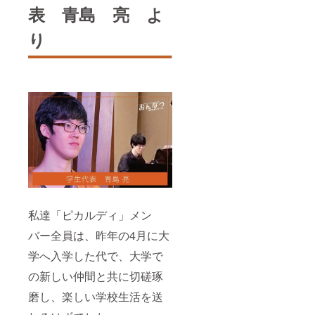
表 青島 亮 よ
り
私達「ピカルディ」メン
バー全員は、昨年の4月に大
学へ入学した代で、大学で
の新しい仲間と共に切磋琢
磨し、楽しい学校生活を送