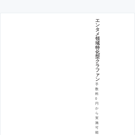
エ
ン
タ
メ
領
域
特
化
型
ク
ラ
フ
ァ
ン
手
数
料
0
円
か
ら
実
施
可
能