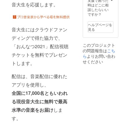
支援で困った
音大生を応援します。
音大生
時はどこに相
198名に
談したらいい
「おん
ですか？
なつ
2021」
ヘルプページを
配信視
音大生にはクラウドファン
見る
聴チ
ケット
ディングで得た協力で、
が寄贈
このプロジェクト
「おんなつ2021」配信視聴
されま
の問題報告は
こち
す ◆お
チケットを無料でプレゼン
んなつ
ら
よりお問い合わ
2021開
せください
トします。
催日
2021年
8月19
配信は、音楽配信に優れた
日〜21
日 各日
アプリを使用し、
17:00〜
全国に17,000名ともいわれ
21:00
る現役音大生に無料で最高
水準の音楽をお届け
しま
す。