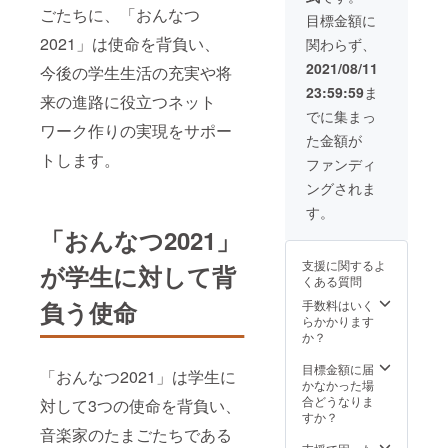
ごたちに、「おんなつ
スに8月
に送信
のサイ
目標金額に
18日迄
いたし
ン色紙
2021」は使命を背負い、
関わらず、
にお送
ます。
配信チ
りいた
※同時に
ケット
2021/08/11
今後の学生生活の充実や将
しま
音大生
（URL
23:59:59
ま
す。 ◆
98名に
）なら
来の進路に役立つネット
おんな
「おん
びにお
でに集まっ
つ2021
なつ
礼メッ
ワーク作りの実現をサポー
た金額が
開催日
2021」
セージ
トします。
2021年
配信視
はご登
ファンディ
8月19
聴チ
録いた
ングされま
日〜21
ケット
だきま
日 各日
が寄贈
した
す。
17:00〜
されま
メール
「おんなつ2021」
21:00
す ◆お
アドレ
んなつ
スにお
支援に関するよ
が学生に対して背
2021開
送りい
くある質問
催日
たしま
2021年
す。 配
負う使命
手数料はいく
8月19
信チ
らかかります
日〜21
ケット
か？
日 各日
（URL
17:00〜
）は8月
目標金額に届
「おんなつ2021」は学生に
21:00
18日迄
かなかった場
に送信
合どうなりま
対して3つの使命を背負い、
いたし
すか？
ます。
音楽家のたまごたちである
※同時に