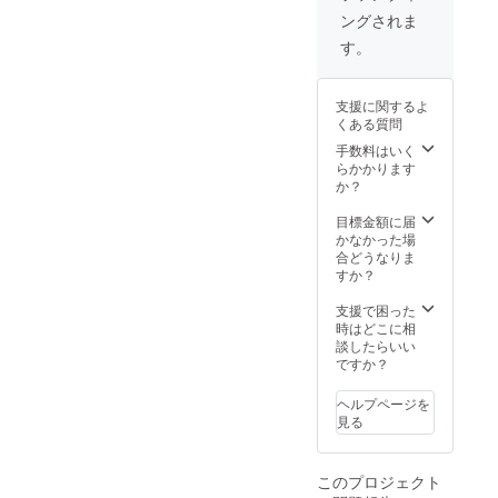
行う こ
ます。
ングされま
ちらの
ページ
す。
より診
断を
行って
支援に関するよ
くださ
くある質問
い。
→https:
手数料はいく
//fivele.
らかかります
organic
か？
/diagon
osis/
目標金額に届
３． プ
かなかった場
ロ
合どうなりま
フェッ
すか？
ショナ
ルな五
支援で困った
行診断
時はどこに相
士が、
談したらいい
診断表
ですか？
を拝見
し、あ
ヘルプページを
なたの
見る
状態を
チェッ
クしま
このプロジェクト
す。