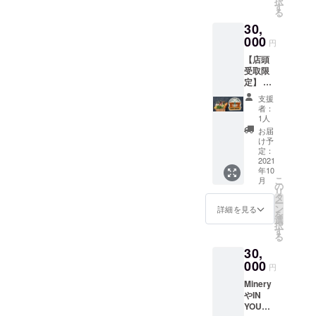
択
ショッ
コラボ
す
nyoum
る
ト写真
商品
arket.c
30,
撮影！
（下記
om/cat
■有効期
000
のうち2
egory/-/
円
限 2021
点以
910-3 ■
【店頭
年10月1
上） -
その他
受取限
日〜
飲むミ
イン
定】 開
2022年
ネラル
ユー
店祝い
9月30日
https://i
マー
支援
ギフト
■日程調
nyoum
ケット
者：
ボック
整方法
arket.c
1人
で販売
ス イン
メール
om/cat
してい
お届
ユーが
※店頭ま
egory/
け予
る商品
厳選し
での交
定：
minery/
より1点
たオー
2021
通費は
501-1 -
～3点ほ
年10
ガニッ
ご支援
ビタミ
ど組み
こ
月
クアイ
者様に
の
ンC
合わせ
リ
テムを
ご負担
タ
https://i
てお届
ー
詰め合
いただ
ン
nyoum
詳細を見る
けいた
を
わせた
きま
選
arket.c
しま
択
ギフト
す。
す
om/cat
す。 ■
る
ボック
egory/-/
郵送で
30,
スで
1061-1
のお届
す。
000
- バスタ
けとな
円
【内
イム
りま
Minery
容】 ■
https://i
す。
やIN
自社・
nyoum
YOU
コラボ
arket.c