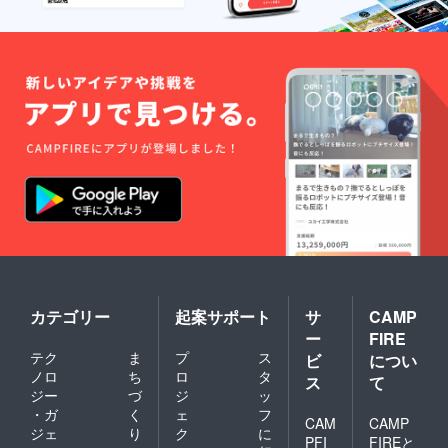
一緒
に、お
手元に
届きま
す。 <
商品の
詳細は
こちら>
https://i
nyoum
arket.c
om/cat
egory/b
eatuy/5
24-1 ※
オート
ク
チュー
ル式の
ため、
カテゴリー
起案サポート
サ
CAMP
製造に
ー
FIRE
1ヶ月～
テク
ま
プ
ス
1ヶ月半
ビ
につい
程かか
ノロ
ち
ロ
タ
ス
て
りま
ジー
づ
ジ
ッ
す。 製
・ガ
く
ェ
フ
造でき
CAM
CAMP
ジェ
り
ク
に
次第お
PFI
FIREと