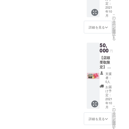
行診断
※写真は
しま
YOU
熱。 <
定：
士が、
イメー
す。
MARKE
2021
商品の
診断表
ジです
https://i
年10
Tが厳選
詳細は
を拝見
（写真
nyoum
こ
月
した商
こちら>
の
し、あ
の商品
arket.c
リ
品を詰
https://i
タ
なたの
すべて
om/ ■受
ー
め合わ
nyoum
ン
詳細を見る
状態を
が入る
取期間
を
せいた
arket.c
選
チェッ
とは限
2021年
択
しま
om/cat
す
クしま
りませ
10月1
る
す！ イ
egory/-/
す。
ん）。
日〜
50,
ンユー
375-1 ■
４．プ
■郵送で
2021年
マー
000
郵送で
ロ
円
のお届
10月31
ケット
のお届
フェッ
けとな
日
【店頭
で実際
けとな
ショナ
りま
（2021
受取限
に購入
りま
ルな調
す。
年11月1
定】 開
する
す。
香師が
日以降
店祝い
と、5万
あなた
支援
の受取
ギフト
円以上
者：
だけの
はでき
ボック
のもの
0人
香りを
ません
ス イン
をお届
お届
丁寧に
ので、
ユーが
け！
け予
お作り
ご注意
厳選し
https://i
定：
しま
くださ
たオー
2021
nyoum
す。２
い）
年10
ガニッ
arket.c
週間ほ
こ
月
クアイ
om/
の
どお待
リ
テムを
【内
タ
ちくだ
ー
詰め合
容】 ■
ン
詳細を見る
さい。
を
わせた
自社・
選
５．世
択
ギフト
コラボ
す