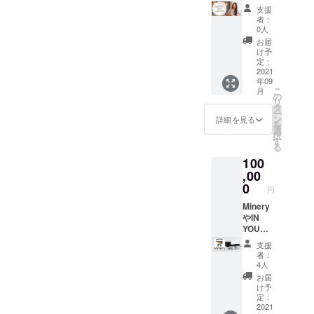
ル式の
【内
定3名
1061-1
egory/i
支援
ため、
容】 ■
様！ プ
- バスタ
nyou/63
者：
製造に
自社・
レミア
イム
6-1 -
0人
1ヶ月～
コラボ
ム・
https://i
パー
お届
1ヶ月半
商品
セッ
nyoum
フェク
け予
程かか
（下記
ション
arket.c
定：
トチョ
りま
のうち4
（都内
2021
om/cat
コレー
す。 製
年09
点以
開催）
egory/i
ト
造でき
こ
月
上） -
代表松
nyou/63
の
https://i
次第お
リ
飲むミ
浦との
6-1 -
タ
nyoum
送りさ
ー
ネラル
座談会
パー
ン
arket.c
詳細を見る
せて頂
を
https://i
に参加
フェク
選
om/cat
きま
択
nyoum
できま
トチョ
す
egory/-/
す。
る
arket.c
す。
コレー
375-1 -
100
om/cat
オーガ
ト
むぎが
egory/
ニック
,00
https://i
ゆ
minery/
なス
nyoum
0
https://i
円
501-1 -
イーツ
arket.c
nyoum
ビタミ
付き！
Minery
om/cat
arket.c
ンC
（社会
やIN
egory/-/
om/cat
https://i
情勢を
YOU
375-1 -
egory/-/
nyoum
鑑み
MARKE
むぎが
910-3 -
支援
arket.c
て、そ
Tオリジ
ゆ
除菌ス
者：
om/cat
の場で
ナル商
https://i
プレー
4人
egory/-/
の飲食
品ギフ
nyoum
https://i
お届
1061-1
ではな
トボッ
arket.c
nyoum
け予
- バスタ
く、お
クス イ
om/cat
定：
arket.c
イム
土産と
ンユー
2021
egory/-/
om/cat