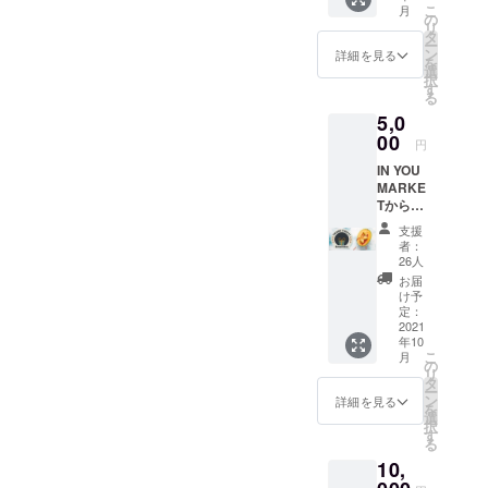
日々、IN
こ
月
の
リ
YOU
タ
ー
ン
詳細を見る
MARKET（
を
選
択
インユー
す
る
マーケッ
5,0
ト）を運営
00
円
していま
IN YOU
す。
MARKE
Tからお
礼の
今回、この
支援
メール+
者：
スローガン
プチ・
26人
を実現する
ギフト
お届
※プチギ
ための新た
け予
フトは
定：
な挑戦とし
オーガ
2021
年10
て、2021年
ニック
こ
月
の焼き
の
の9月に、日
リ
菓子(例
タ
ー
本一厳しい
えば、
ン
詳細を見る
を
クッ
基準を目指
選
択
キー3枚
す
すオーガ
る
程度)か
ニックリア
10,
チョコ
レート