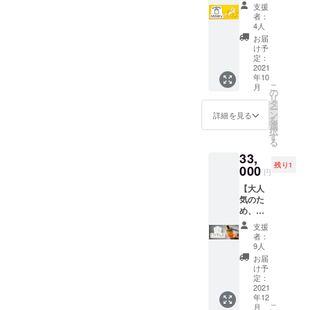
MARKE
商品
om/cat
支援
Tオリジ
（下記
egory/i
者：
ナル商
のうち2
4人
nyou/63
品ギフ
点以
6-1 -
お届
トボッ
上） -
け予
パー
クス イ
飲むミ
定：
フェク
ンユー
2021
ネラル
トチョ
年10
マー
https://i
コレー
こ
月
ケット
nyoum
の
ト
リ
で実際
arket.c
タ
https://i
ー
に購入
om/cat
ン
詳細を見る
nyoum
を
する
egory/
選
arket.c
択
と、3万
minery/
す
om/cat
る
円以上
501-1 -
egory/-/
33,
のもの
ビタミ
375-1 -
残り1
をお届
000
ンC
むぎが
円
け！
https://i
ゆ
【大人
https://i
nyoum
https://i
気のた
nyoum
arket.c
nyoum
め、追
arket.c
om/cat
arket.c
加！※12
om/
egory/-/
om/cat
支援
月頃の
【内
1061-1
者：
egory/-/
お届け
容】 ■
- バスタ
9人
910-3 -
となり
自社・
イム
お届
除菌ス
ます】
コラボ
https://i
け予
プレー
体質や
商品
定：
nyoum
https://i
性格か
2021
（下記
arket.c
nyoum
年12
ら診断
のうち2
om/cat
arket.c
こ
月