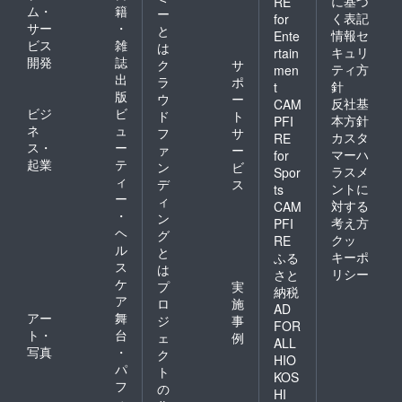
に基づ
RE
ム・
籍
ー
く表記
for
サー
・
と
情報セ
Ente
ビス
雑
は
キュリ
rtain
開発
誌
ク
サ
ティ方
men
出
ラ
ポ
針
t
版
ウ
ー
反社基
CAM
ビジ
ビ
ド
ト
本方針
PFI
ネ
ュ
フ
サ
カスタ
RE
ス・
ー
ァ
ー
マーハ
for
起業
テ
ン
ビ
ラスメ
Spor
ィ
デ
ス
ントに
ts
ー
ィ
対する
CAM
・
ン
考え方
PFI
ヘ
グ
クッ
RE
ル
と
キーポ
ふる
ス
は
リシー
さと
ケ
プ
実
納税
ア
ロ
施
AD
アー
舞
ジ
事
FOR
ト・
台
ェ
例
ALL
写真
・
ク
HIO
パ
ト
KOS
フ
の
HI