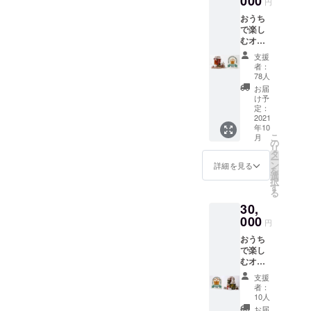
000
ルストアを
円
を予定
オープンし
おうち
してお
で楽し
ようとして
りま
むオー
す。 ■
います。
ガニッ
店頭受
支援
クセッ
取をご
者：
ト お家
選択の
78人
で楽し
場合、
お届
ストアコン
めるIN
受取期
け予
セプトは、
YOU
間は、
定：
MARKE
2021
2021年
年10
Tが厳選
10月1
こ
「あなたの
月
した商
日〜
の
リ
品を詰
時間が止ま
2021年
タ
ー
め合わ
10月30
ン
詳細を見る
る、日本発
を
せいた
日で
選
択
のオーガ
しま
す。
す
る
す！ イ
（郵送
ニックワー
30,
ンユー
受取へ
ルド。
マー
000
のご変
円
〝本物〟だ
ケット
更はで
おうち
で実際
きませ
けがみつか
で楽し
に購入
んの
るワクワク
むオー
する
で、ご
ガニッ
と、1万
空間。」
注意く
支援
クセッ
円以上
ださ
者：
ト お家
のもの
い）
10人
で楽し
をお届
お届