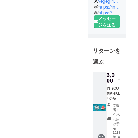
vegegirl2013
https://inyoumarket.com/
「全ての人
https://macrobiotic-daisuki.jp/
メッセー
にオーガ
ジを送る
ニックな暮
らしを」を
スローガン
に、
リターンを
「自分から
選ぶ
始めるオー
ガニック革
3,0
00
命」をサブ
円
スローガン
IN YOU
に掲げ、
MARKE
Tからお
礼の
支援
一人でも多
メール
者：
くの方の心
23人
お届
と身体を幸
け予
せにするた
定：
2021
めに、
年10