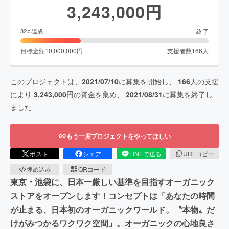
3,243,000
円
終了
32
%達成
目標金額
10,000,000
円
支援者数
166
人
このプロジェクトは、
2021/07/10
に募集を開始し、
166
人の支援
により
3,243,000
円の資金を集め、
2021/08/31
に募集を終了し
ました
もう一度プロジェクトをやってほしい
ポスト
シェア
LINEで送る
URLコピー
埋め込み
QRコード
東京・池袋に、日本一厳しい基準を目指すオーガニック
ストアをオープンします！コンセプトは「あなたの時間
が止まる、日本初のオーガニックワールド。〝本物〟だ
けがみつかるワクワク空間」。オーガニックの心地良さ