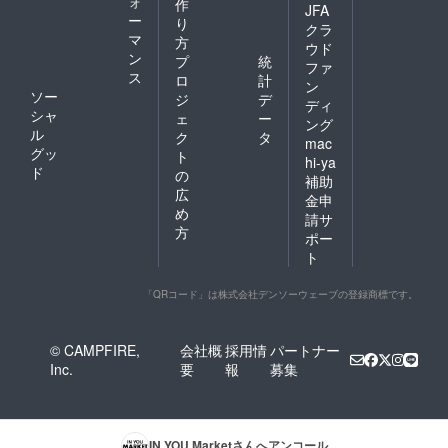
ォ
作
JFA
ー
り
クラ
マ
方
ウド
ン
プ
統
ファ
ス
ロ
計
ン
ソー
ジ
デ
ディ
シャ
ェ
ー
ング
ル
ク
タ
mac
グッ
ト
hi-ya
ド
の
補助
広
金申
め
請サ
方
ポー
ト
「QRコード」は株式会社デンソーウェーブの登録商標です。
© CAMPFIRE,
会社概
採用情
パートナー
Inc.
要
報
募集
IN YOU Market
さんへアンコール