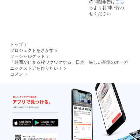
の問題報告は
こち
４．プ
ロ
ら
よりお問い合わ
フェッ
せください
ショナ
ルな調
香師が
あなた
だけの
香りを
トップ
>
丁寧に
プロジェクトをさがす
>
お作り
ソーシャルグッド
>
しま
す。２
「時間が止まる程ワクワクする」日本一厳しい基準のオーガ
週間ほ
ニックストアを作りたい！
>
どお待
コメント
ちくだ
さい。
５．世
界で
たった
１つの
あなた
だけの
Fivele
が診断
結果
（お手
紙）と