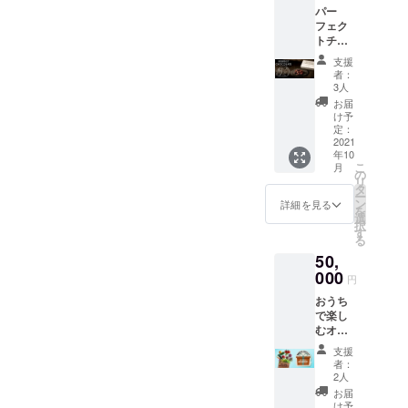
診断を
パー
egory/s
パー
す。
行う
フェク
elect/78
フェク
（診断
トチョ
2-1GD
トチョ
は別
コレー
■オーガ
コレー
ページ
ト
ニック
支援
ト お
より
https://i
者：
な焼き
得な10
行って
3人
nyoum
菓子詰
個セッ
いただ
arket.c
お届
め合わ
ト 【IN
きま
け予
om/cat
せセッ
YOUオ
定：
す。ク
egory/-/
ト(例え
リジナ
2021
ラウド
375-1 -
ば、
年10
ル】血
ファン
むぎが
クッ
こ
月
糖値を
の
ディン
ゆ
キー5枚
リ
上げな
タ
グ終了
https://i
程度) ■
ー
いパー
ン
後に、
詳細を見る
nyoum
その他
を
フェク
選
ページ
arket.c
イン
択
トチョ
す
のリン
om/cat
ユー
る
コレー
クはお
egory/-/
マー
50,
ト｜世
送りさ
910-3 -
ケット
界初！
000
せてい
除菌ス
円
で販売
全ての
ただき
プレー
してい
おうち
原材料
ま
https://i
る商品
で楽し
が無農
す。）
nyoum
より1点
むオー
薬・無
３． プ
arket.c
～3点ほ
ガニッ
添加・
ロ
om/cat
支援
ど組み
クセッ
シュ
フェッ
者：
egory/s
合わせ
ト お家
ガーフ
2人
ショナ
elect/78
てお届
で楽し
リー・
ルな五
お届
2-1GD
けいた
めるIN
非加
け予