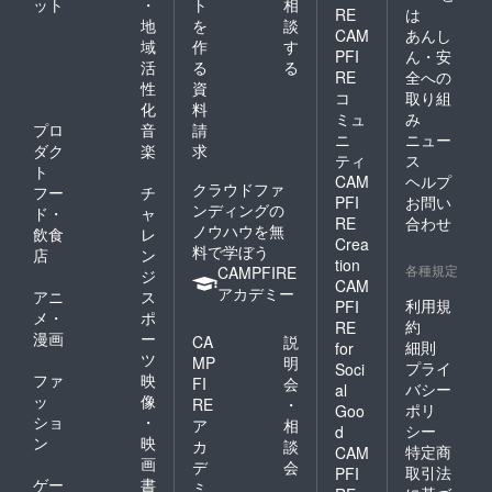
ット
・
ト
相
送りさ
RE
は
せて頂
地
を
談
CAM
あんし
きま
域
作
す
PFI
ん・安
す。 ■
活
る
る
郵送で
RE
全への
性
資
のお届
コ
取り組
化
料
けとな
ミュ
み
りま
プロ
音
請
ニ
ニュー
す。
ダク
楽
求
ティ
ス
ト
CAM
ヘルプ
クラウドファ
フー
チ
PFI
お問い
ンディングの
ド・
ャ
RE
合わせ
ノウハウを無
飲食
レ
Crea
料で学ぼう
店
ン
tion
各種規定
CAMPFIRE
ジ
CAM
アカデミー
アニ
ス
利用規
PFI
メ・
ポ
約
RE
漫画
ー
CA
説
細則
for
ツ
MP
明
プライ
Soci
ファ
映
FI
会
バシー
al
ッ
像
RE
・
ポリ
Goo
ショ
・
ア
相
シー
d
ン
映
カ
談
特定商
CAM
画
デ
会
取引法
PFI
ゲー
書
ミ