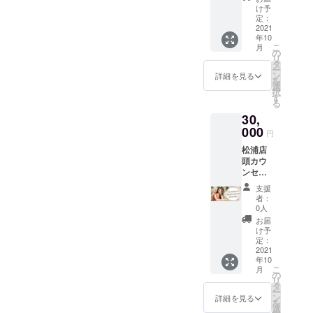
めるIN
け！
け予
一人でも多
YOU
https://i
定：
くの方に、
MARKE
2021
nyoum
年10
Tが厳選
オーガニッ
arket.c
こ
月
した商
om/
の
クの魅力、
リ
品を詰
【内
タ
ー
心地良さを
め合わ
容】 ■
ン
詳細を見る
を
せいた
自社・
選
知っていた
択
しま
コラボ
す
だき、心身
る
す！ イ
商品
30,
共に健康で
ンユー
（下記
マー
000
のうち1
幸せになっ
円
ケット
点以
てほしいと
松浦店
で実際
上） -
頭カウ
に購入
いう熱い想
パー
ンセリ
する
フェク
いを込め
ング/お
と、3万
トチョ
支援
て、全力
悩み相
円以上
コレー
者：
談/あな
のもの
ト
0人
で、取り組
たに
をお届
https://i
お届
んでいきた
合った
け！
nyoum
け予
商品ア
いと考えて
https://i
定：
arket.c
ドバイ
2021
nyoum
om/cat
います。
年10
ス（45
arket.c
egory/-/
こ
月
分間）
om/
の
375-1 -
リ
希望者
【内
タ
むぎが
ー
には
容】 ■
ン
ゆ
詳細を見る
を
ツー
自社・
選
https://i