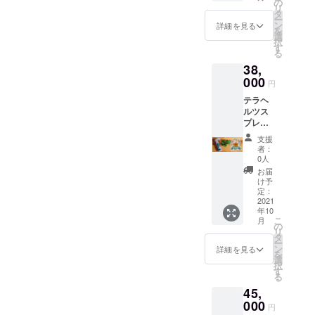
できる
点以
の
egory/i
om/cat
リ
オート
上） -
タ
nyou/63
egory/s
ー
ク
飲むミ
ン
6-1 -
詳細を見る
elect/78
を
チュー
ネラル
選
パー
2-1GD
択
ルフレ
https://i
す
フェク
■その他
る
グラン
nyoum
トチョ
イン
38,
ス
arket.c
コレー
ユー
〝フィ
000
om/cat
ト
円
マー
ヴェー
egory/
https://i
ケット
テラヘ
ル〟を
minery/
nyoum
で販売
ルツス
お得に
501-1 -
arket.c
してい
プレー
お届け
ビタミ
om/cat
る商品
お得な5
ご支援
ンC
egory/-/
支援
より2点
個セッ
方法：
https://i
375-1 -
者：
～5点ほ
ト <商
１． ま
nyoum
0人
むぎが
ど組み
品の詳
ず、こ
arket.c
ゆ
お届
合わせ
細はこ
ちらの
om/cat
け予
https://i
てお届
ちら>
サイト
定：
egory/-/
nyoum
けいた
https://i
2021
でご支
1061-1
arket.c
しま
年10
nyoum
援を
- バスタ
om/cat
す。 ■
こ
月
arket.c
行って
の
イム
egory/-/
郵送で
リ
om/cat
いただ
タ
https://i
910-3 -
のお届
ー
egory/s
く ２．
ン
nyoum
詳細を見る
除菌ス
けとな
を
elect/78
Fivele
選
arket.c
プレー
りま
択
2-1GD
公式HP
す
om/cat
https://i
す。
る
■郵送で
よりオ
egory/i
nyoum
45,
のお届
リジナ
nyou/63
arket.c
けとな
000
ル五行
6-1 -
om/cat
円
りま