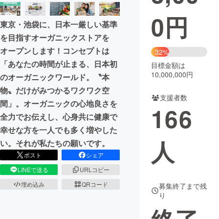
0
円
まちづくり・地域活性化
東京・池袋に、日本一厳しい基準
を目指すオーガニックストアを
CAMPFIRE for Social Good
CAMPFIRE Creation
オープンします！コンセプトは
32%
CAMPFIREふるさと納税
machi-ya
コミュニティ
「あなたの時間が止まる、日本初
目標金額は
10,000,000円
のオーガニックワールド。〝本
物〟だけがみつかるワクワク空
支援者数
間」。オーガニックの心地良さを
166
全力でお伝えし、心身共に健康で
幸せな方を一人でも多く増やした
人
い。それが私たちの願いです。
ポスト
シェア
LINEで送る
URLコピー
埋め込み
QRコード
募集終了まで残
り