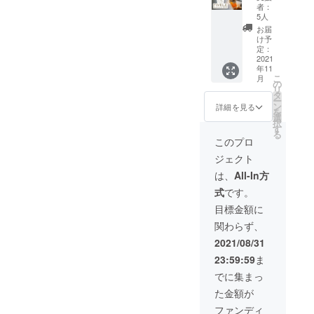
オート
ok - 公
時間：2
者：
ク
式
時間程
5人
チュー
Twitter -
度 ■日
お届
ルフレ
公式
程調整
け予
グラン
Instagr
方法：
定：
ス
2021
am
メール
年11
〝フィ
■MARK
■講演方
こ
月
ヴェー
ETメル
式：オ
の
リ
ル〟を
マガ 12
ンライ
タ
ー
お得に
回（各
ンまた
ン
詳細を見る
を
お届け
月） ■
はオフ
選
択
ご支援
記事4本
ライ
す
る
方法：
/ 12か月
ン。社
このプロ
１． ま
会情勢
ジェクト
ず、こ
を鑑
ちらの
み、ご
は、
All-In方
サイト
相談の
式
です。
でご支
上、決
援を
定いた
目標金額に
行って
しま
関わらず、
いただ
す。 ※
く ２．
出張・
2021/08/31
Fivele
宿泊が
23:59:59
ま
公式HP
伴う場
よりオ
合は別
でに集まっ
リジナ
途費用
た金額が
ル五行
を頂戴
診断を
いたし
ファンディ