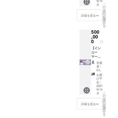
年10
とは限
スタグ
イン変
14時間
こ
月
りませ
ラムの
更1回無
程度 ■
の
リ
ん）。
DMを使
料） ■
連絡方
タ
ー
■郵送で
用 ※備
各4回 /
法や頻
ン
詳細を見る
を
のお届
考欄に
6か月 -
度：基
選
択
けとな
インス
公式
本的に
す
る
りま
タグラ
Facebo
メール
500
す。
ムのア
ok - 公
にてご
カウン
式 IN
連絡、
,00
ト名を
YOUMa
月に1回
0
円
記載し
rket
程度オ
てくだ
Facebo
ンライ
【イン
さい。
ok - 公
ンミー
ユー
式
ティン
マー
Twitter -
グを開
ケット
支援
公式
催予
ご出品
者：
Instagr
定。 ■
者様限
0人
am
ご参加
定】 お
お届
■MARK
条件：
得な広
け予
ETメル
オーガ
告プラ
定：
マガ 6
ニック
ン（通
2021
年10
回（各
が好き
常80万
こ
月
月） ■
な個人
円の商
の
リ
記事2本
の方
品） ※
タ
ー
/ 6か月
詳細
ン
詳細を見る
を
は、ご
選
択
出品者
す
る
様毎に