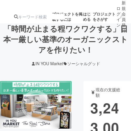
新
ロ
規
グ
会
プロジェクトを掲
はじ
プロジェクト
/
載するには
める
をさがす
イ
員
ン
登
「時間が止まる程ワクワクする」日
録
本一厳しい基準のオーガニックスト
アを作りたい！
人気のプロ
注目のリ
注目の新着プロ
募集終了が近いプ
もうすぐ公開
ジェクト
ターン
ジェクト
ロジェクト
されます
IN YOU Market
ソーシャルグッド
アート・写真
音楽
現在の支援総
テクノロジー・ガジェット
ゲーム・サ
額
3,24
映像・映画
書籍・雑誌
3,00
ビジネス・起業
チャレンジ