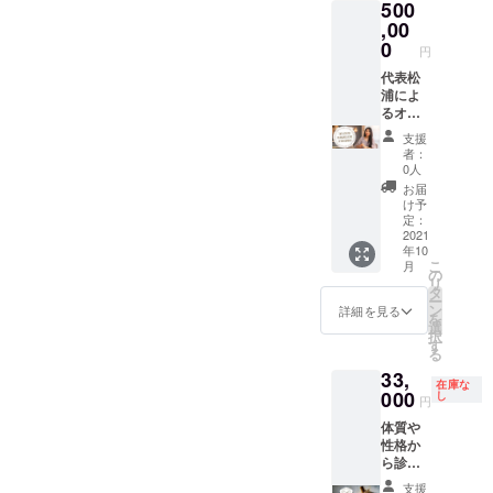
500
ご相談
可能で
,00
すが、
0
円
基本は
下記の
代表松
通りで
浦によ
す。 ■
るオー
期間：
ガニッ
支援
12か月
ク講演
者：
■バナー
会 ■内
0人
(1500×
容：
お届
400)：1
オーガ
け予
箇所
ニック
定：
（デザ
を仕事
2021
年10
イン変
にする
こ
月
更は年
上で大
の
リ
間3回ま
切なこ
タ
ー
で無
と（そ
ン
詳細を見る
を
料） ■
の他、
選
択
各8回 /
ご支援
す
る
12か月 -
者のご
33,
公式
希望に
在庫な
Facebo
応じ
000
し
円
ok - 公
て、内
体質や
式 IN
容はご
性格か
YOUMa
変更可
ら診断
rket
能で
できる
Facebo
す） ■
支援