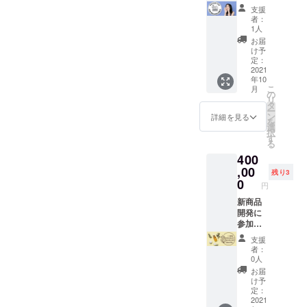
arket.c
日１通
ケット
くださ
支援
om/cat
まで。
ご出品
い）
者：
egory/-/
■あくま
者様限
1人
375-1 -
でも独
定】 お
お届
むぎが
自の
得な広
け予
ゆ
オーガ
告プラ
定：
https://i
ニック
ン（通
2021
年10
nyoum
メソッ
常40万
こ
月
arket.c
ドに応
円の商
の
リ
om/cat
じた、
品） ※
タ
ー
egory/-/
エビデ
詳細
ン
詳細を見る
を
910-3 -
ンスを
は、ご
選
択
除菌ス
基にし
出品者
す
る
プレー
た主観
様毎に
400
https://i
的意見
ご相談
nyoum
に加
可能で
,00
残り3
arket.c
え、内
すが、
0
円
om/cat
容に
基本は
egory/s
よって
下記の
新商品
elect/78
は各種
通りで
開発に
2-1GD
専門家
す。 ■
参加で
※写真は
と相談
期間：6
きる権
支援
イメー
の上回
か月 ■
利 ※1プ
者：
ジです
答いた
バナー
ロジェ
0人
（写真
しま
(1500×
クト ■
お届
の商品
す。 ※
400)：1
期間：
け予
すべて
松浦公
箇所
半年間
定：
が入る
式イン
（デザ
■時間：
2021