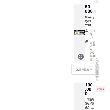
界で
る
ボック
商品
たった
50,
スで
（下記
１つの
す。
000
のうち3
円
あなた
【内
点以
だけの
Minery
容】 ■
上） -
Fivele
やIN
自社・
飲むミ
が診断
YOU
コラボ
ネラル
結果
MARKE
商品
https://i
支援
（お手
Tオリジ
（下記
nyoum
者：
紙）と
ナル商
のうち3
arket.c
2人
一緒
品ギフ
点以
om/cat
お届
に、お
トボッ
上） -
egory/
け予
手元に
クス イ
飲むミ
定：
minery/
届きま
ンユー
2021
ネラル
501-1 -
す。 <
年10
マー
https://i
ビタミ
商品の
こ
月
ケット
nyoum
の
ンC
詳細は
リ
で実際
arket.c
タ
https://i
こちら>
ー
に購入
om/cat
ン
nyoum
詳細を見る
https://i
を
する
egory/
選
arket.c
nyoum
択
と、5万
minery/
す
om/cat
arket.c
る
円以上
501-1 -
egory/-/
om/cat
100
のもの
ビタミ
1061-1
egory/b
をお届
,00
ンC
- バスタ
残り3
eatuy/5
け！
https://i
0
イム
円
24-1 ※
https://i
nyoum
https://i
オート
nyoum
【開店
arket.c
nyoum
ク
arket.c
祝い記
om/cat
arket.c
チュー
om/
念】限
egory/-/
om/cat