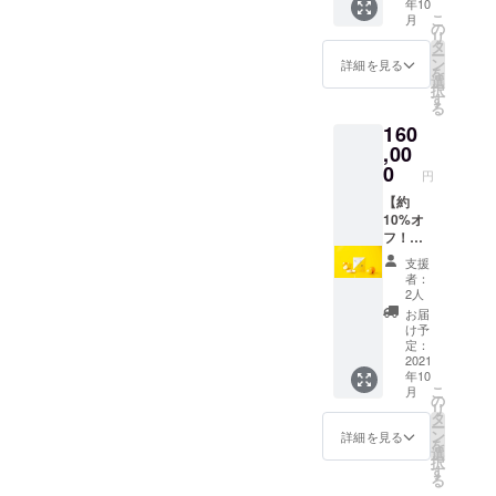
年10
https://i
させて
マー
910-3 -
egory/s
こ
月
nyoum
いただ
ケット
除菌ス
の
elect/78
リ
arket.c
く場合
で実際
プレー
タ
2-1GD -
ー
om/cat
がござ
に購入
https://i
ン
フレグ
詳細を見る
を
egory/i
いま
する
nyoum
選
ランス
択
nyou/63
す） ■
と、10
arket.c
す
https://i
る
6-1 -
日程：9
万円以
om/cat
nyoum
160
パー
月 ■時
上のも
egory/s
arket.c
フェク
間：2-3
のをお
,00
elect/78
om/cat
トチョ
時間程
届け！
2-1GD
0
egory/-/
円
コレー
度 ■内
https://i
■オーガ
524-1 ■
ト
容：
nyoum
【約
ニック
その他
https://i
オーガ
arket.c
10%オ
な焼き
イン
nyoum
ニック
om/
フ！】
菓子詰
ユー
arket.c
の未来
【内
Minery
め合わ
マー
支援
om/cat
につい
容】 ■
エッセ
せセッ
ケット
者：
egory/-/
て意見
自社・
ンシャ
ト(例え
で販売
2人
375-1 -
交換。
コラボ
ルビタ
ば、
してい
お届
むぎが
また、
商品
ミンC
クッ
る商品
け予
ゆ
IN YOU
（下記
お得な
キー5枚
定：
より3点
https://i
MARKE
のうち7
サブス
2021
程度) ■
～7点ほ
年10
nyoum
Tや代表
点以
クリプ
その他
ど組み
こ
月
arket.c
松浦に
上） -
ション
イン
の
合わせ
リ
om/cat
対して
飲むミ
（月1
ユー
タ
てお届
ー
egory/-/
オーガ
ネラル
回、12
マー
ン
けいた
詳細を見る
を
910-3 -
ニック
https://i
か月）
ケット
選
しま
択
除菌ス
な質問
nyoum
https://i
で販売
す
す。 ■
る
プレー
会・悩
arket.c
nyoum
してい
郵送で