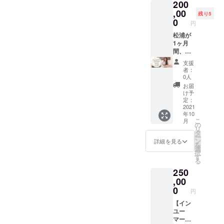
200
https://i
み相
om/cat
arket.c
る商品
のお届
nyoum
談！
egory/
om/cat
,00
より1点
けとな
残り5
arket.c
FAQな
minery/
egory/s
～3点ほ
0
りま
円
om/cat
ど。 ■
501-1 -
upplem
ど組み
す。
egory/s
日程調
ビタミ
ent/106
松浦が
合わせ
elect/78
整方
ンC
1-1 ■郵
1ヶ月
てお届
2-1GD
法：
https://i
送での
間、食
けいた
※写真は
メール
nyoum
お届け
事指
しま
支援
イメー
■交通
arket.c
となり
導、悩
す。
者：
ジです
費、宿
om/cat
ます。
み相
https://i
0人
（写真
泊費は
egory/-/
■2021
談、ア
nyoum
お届
の商品
ご支援
1061-1
年10月
ドバイ
arket.c
け予
すべて
者ご自
- バスタ
から1年
スを行
om/ ■受
定：
が入る
身でご
イム
間とな
いま
2021
取期間
年10
とは限
負担い
https://i
りま
す！ ■
2021年
こ
月
りませ
ただき
nyoum
す。
返信は
10月1
の
リ
ん）。
ます。
arket.c
２ー３
日〜
タ
ー
■郵送で
※社会情
om/cat
営業日
2021年
ン
詳細を見る
を
のお届
勢によ
egory/i
以内、
10月31
選
択
けとな
り、開
nyou/63
平日の
日
す
る
りま
催時期
6-1 -
みの対
（2021
250
す。
及び場
パー
応とさ
年11月1
所を変
フェク
せてい
,00
日以降
更する
トチョ
ただき
の受取
0
円
可能性
コレー
ます。
はでき
がござ
ト
回数制
【イン
ません
いま
https://i
限はな
ユー
ので、
す。
nyoum
し。１
マー
ご注意