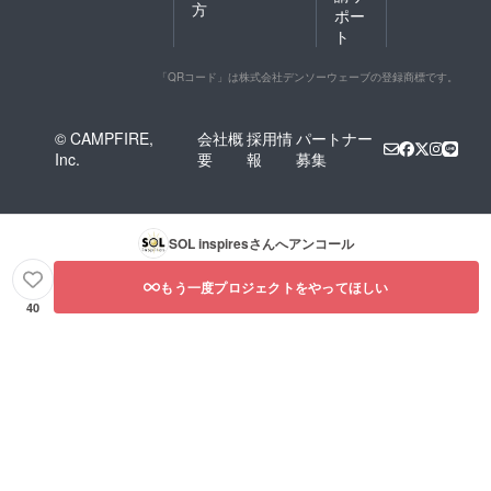
方
ポー
ト
「QRコード」は株式会社デンソーウェーブの登録商標です。
© CAMPFIRE,
会社概
採用情
パートナー
Inc.
要
報
募集
SOL inspires
さんへアンコール
もう一度プロジェクトをやってほしい
40