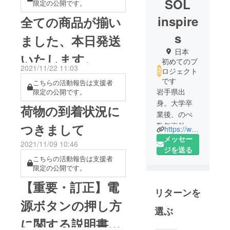
SOL
限定の公開です。
inspire
全ての商品が揃い
s
ました、本日発送
日本
いたします。
初めてのプ
2021/11/22 11:03
ロジェクト
です
こちらの活動報告は支援者
岩手県出
限定の公開です。
身。大学卒
荷物の到着状況に
業後、のべ
数年海外で
つきまして
https://www.instagram.com/bevvo_japan/
生活した経
メッセー
2021/11/09 10:46
験の中で、
ジを送る
こちらの活動報告は支援者
日本では見
限定の公開です。
たことのな
いような面
【重要・訂正】電
リターンを
白くてユ
源ボタンの押し方
ニークな商
選ぶ
品や、多様
に関する説明書の
な人々が暮