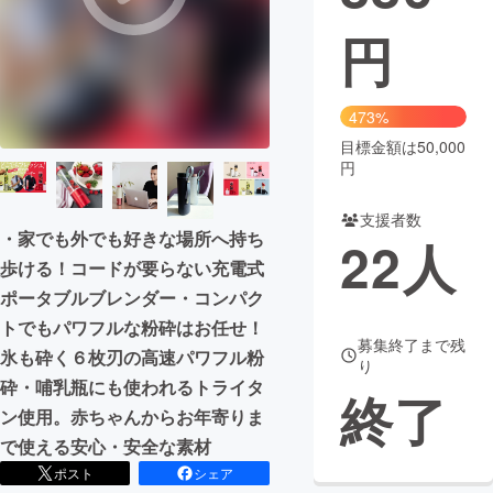
円
まちづくり・地域活性化
CAMPFIRE for Social Good
CAMPFIRE Creation
473%
CAMPFIREふるさと納税
machi-ya
コミュニティ
目標金額は50,000
円
支援者数
・家でも外でも好きな場所へ持ち
22
人
歩ける！コードが要らない充電式
ポータブルブレンダー・コンパク
トでもパワフルな粉砕はお任せ！
募集終了まで残
氷も砕く６枚刃の高速パワフル粉
り
砕・哺乳瓶にも使われるトライタ
終了
ン使用。赤ちゃんからお年寄りま
で使える安心・安全な素材
ポスト
シェア