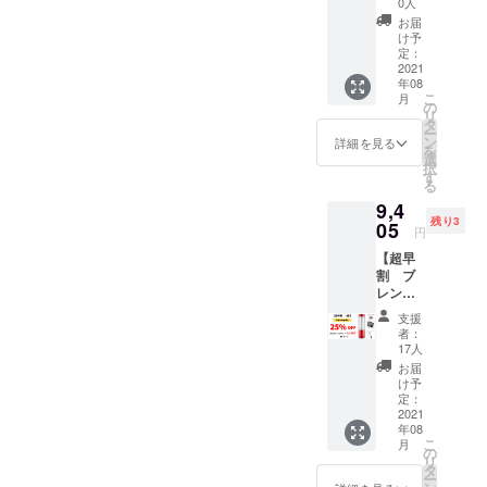
0人
個】一
お届
般販売
け予
予定価
定：
格：
2021
年08
66,00円
こ
月
→5,610
の
リ
円 ・
タ
ー
BEVVO
ン
詳細を見る
を
ポータ
選
択
ブルブ
す
る
レン
9,4
ダー専
残り3
用キャ
05
円
リース
【超早
リーブ
割 ブ
×2 ・カ
レン
ラー：
ダー一
黒、グ
支援
式×１・
レー
者：
ブラシ
17人
１個】
お届
一般販
け予
売予定
定：
価格：
2021
年08
12,540
こ
月
円
の
リ
→9,405
タ
ー
円 ・