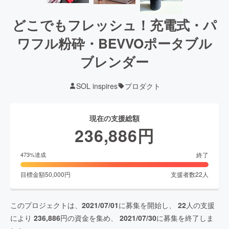
どこでもフレッシュ！充電式・パ
ワフル粉砕・BEVVOポータブル
ブレンダー
SOL inspires
プロダクト
現在の支援総額
236,886
円
終了
473
%達成
目標金額
50,000
円
支援者数
22
人
このプロジェクトは、
2021/07/01
に募集を開始し、
22
人の支援
により
236,886
円の資金を集め、
2021/07/30
に募集を終了しま