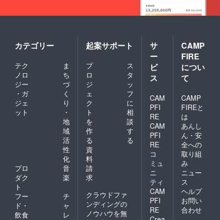
カテゴリー
起案サポート
サ
CAMP
ー
FIRE
テク
ま
プ
ス
ビ
につい
ノロ
ち
ロ
タ
ス
て
ジー
づ
ジ
ッ
・ガ
く
ェ
フ
CAM
CAMP
ジェ
り
ク
に
PFI
FIREと
ット
・
ト
相
RE
は
地
を
談
CAM
あんし
域
作
す
PFI
ん・安
活
る
る
RE
全への
性
資
コ
取り組
化
料
ミュ
み
プロ
音
請
ニ
ニュー
ダク
楽
求
ティ
ス
ト
CAM
ヘルプ
クラウドファ
フー
チ
PFI
お問い
ンディングの
ド・
ャ
RE
合わせ
ノウハウを無
飲食
レ
Crea