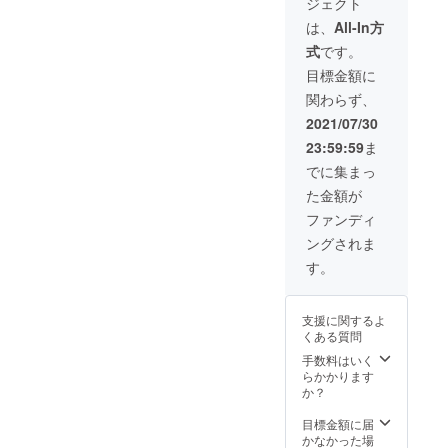
ジェクト
レン
レン
ダー本
ダー用
は、
All-In方
体×2 ・
クリー
式
です。
BPAフ
ニング
リー・
ブラシ
目標金額に
シリコ
×2 ・
関わらず、
ン製氷
USB充
トレイ
電ケー
2021/07/30
×2 ・
ブル×2
23:59:59
ま
BPAフ
・日本
リー・
語説明
でに集まっ
シリコ
書×2
た金額が
ンプ
※ACア
レップ
ダプ
ファンディ
バッグ
ターは
ングされま
×2 ・
付属し
BEVVO
ていま
す。
ポータ
せん。
ブルブ
レン
支援に関するよ
ダー用
くある質問
クリー
ニング
手数料はいく
ブラシ
らかかります
×2 ・
か？
USB充
電ケー
目標金額に届
ブル×2
かなかった場