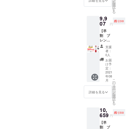
ン
詳細を見る
を
BEVVO
選
択
ポータ
す
る
ブルブ
9,9
レン
残り30
ダー本
07
円
体×1 ・
【早
BPAフ
割 ブ
リー・
レン
シリコ
ダー一
ン製氷
支援
式×１・
トレイ
者：
ブラシ
×1 ・
0人
１個】
BPAフ
お届
一般販
リー・
け予
売予定
シリコ
定：
価格：
2021
ンプ
年08
12,540
レップ
こ
月
円
バッグ
の
リ
→9,907
×1 ・
タ
ー
円 ・
BEVVO
ン
詳細を見る
を
BEVVO
ポータ
選
択
ポータ
ブルブ
す
る
ブルブ
レン
10,
レン
ダー用
残り50
ダー本
659
クリー
円
体×1 ・
ニング
【早
BPAフ
ブラシ
割 ブ
リー・
×1 ・