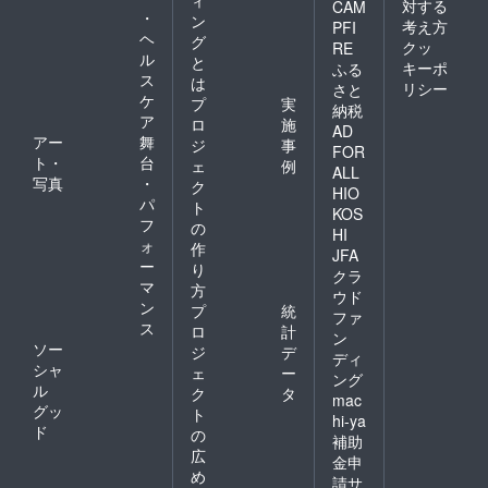
ィ
対する
CAM
・
ン
考え方
PFI
ヘ
グ
クッ
RE
ル
と
キーポ
ふる
ス
は
リシー
さと
ケ
プ
実
納税
ア
ロ
施
AD
アー
舞
ジ
事
FOR
ト・
台
ェ
例
ALL
写真
・
ク
HIO
パ
ト
KOS
フ
の
HI
ォ
作
JFA
ー
り
クラ
マ
方
ウド
ン
プ
統
ファ
ス
ロ
計
ン
ソー
ジ
デ
ディ
シャ
ェ
ー
ング
ル
ク
タ
mac
グッ
ト
hi-ya
ド
の
補助
広
金申
め
請サ