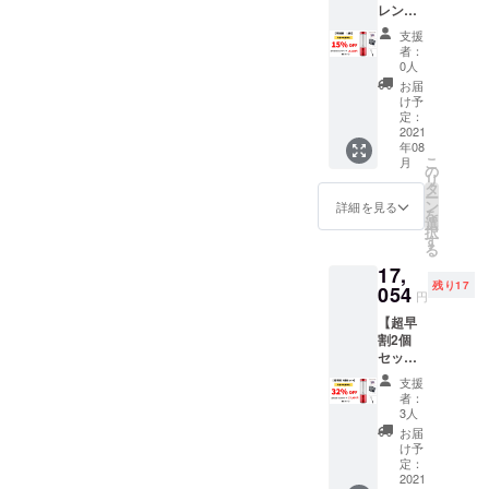
レン
シリコ
USB充
ダー一
ン製氷
電ケー
支援
式×１・
トレイ
ブル×1
者：
ブラシ
×1 ・
・日本
0人
１個】
BPAフ
語説明
お届
一般販
リー・
書×1
け予
売予定
シリコ
定：
※ACア
価格：
2021
ンプ
ダプ
年08
12,540
レップ
ターは
こ
月
円
バッグ
の
付属し
リ
→10,65
×1 ・
タ
ていま
ー
9円 ・
BEVVO
ン
せん。
詳細を見る
を
BEVVO
ポータ
選
択
ポータ
ブルブ
す
る
ブルブ
レン
17,
レン
ダー用
残り17
ダー本
054
クリー
円
体×1 ・
ニング
【超早
BPAフ
ブラシ
割2個
リー・
×1 ・
セッ
シリコ
USB充
ト ブ
ン製氷
電ケー
支援
レン
トレイ
ブル×1
者：
ダー一
×1 ・
・日本
3人
式×2・
BPAフ
語説明
お届
ブラシ2
リー・
書×1
け予
個】一
シリコ
定：
※ACア
般販売
2021
ンプ
ダプ