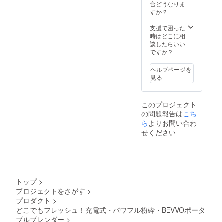
・日本
合どうなりま
語説明
すか？
書×2
※ACア
支援で困った
ダプ
時はどこに相
ターは
談したらいい
付属し
ですか？
ていま
せん。
ヘルプページを
見る
このプロジェクト
の問題報告は
こち
ら
よりお問い合わ
せください
トップ
>
プロジェクトをさがす
>
プロダクト
>
どこでもフレッシュ！充電式・パワフル粉砕・BEVVOポータ
ブルブレンダー
>