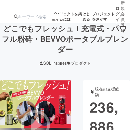
新
ロ
規
グ
会
プロジェクトを掲
はじ
プロジェクト
/
載するには
める
をさがす
イ
員
ン
登
どこでもフレッシュ！充電式・パワ
録
フル粉砕・BEVVOポータブルブレン
ダー
人気のプロ
注目のリ
注目の新着プロ
募集終了が近いプ
もうすぐ公開
ジェクト
ターン
ジェクト
ロジェクト
されます
SOL inspires
プロダクト
アート・写真
音楽
現在の支援総
テクノロジー・ガジェット
ゲーム・サ
額
236,
映像・映画
書籍・雑誌
886
ビジネス・起業
チャレンジ