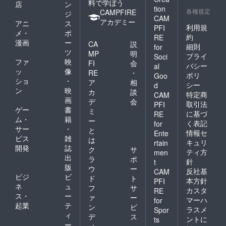
料で学ぼう
店
ン
tion
各種規定
CAMPFIRE
ジ
CAM
アカデミー
アニ
ス
利用規
PFI
メ・
ポ
約
RE
漫画
ー
CA
説
細則
for
ツ
MP
明
プライ
Soci
ファ
映
FI
会
バシー
al
ッ
像
RE
・
ポリ
Goo
ショ
・
ア
相
シー
d
ン
映
カ
談
特定商
CAM
画
デ
会
取引法
PFI
ゲー
書
ミ
に基づ
RE
ム・
籍
ー
く表記
for
サー
・
と
情報セ
Ente
ビス
雑
は
キュリ
rtain
開発
誌
ク
サ
ティ方
men
出
ラ
ポ
針
t
版
ウ
ー
反社基
CAM
ビジ
ビ
ド
ト
本方針
PFI
ネ
ュ
フ
サ
カスタ
RE
ス・
ー
ァ
ー
マーハ
for
起業
テ
ン
ビ
ラスメ
Spor
ィ
デ
ス
ントに
ts
ー