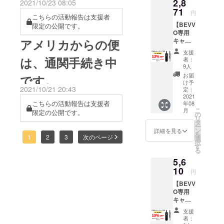
2,8
2021/10/23 08:05
らす国なら
記載について
71
円
こちらの活動報告は支援者
ではの新し
【BEVV
限定の公開です。
いアイディ
O専用
アにたくさ
キャ
アメリカからの便
リース
ん出会いま
支援
リー
は、通関手続き中
者：
した。そん
ブ 1
9人
個】一
な時に感じ
お届
です。
般販売
け予
る「ワクワ
予定価
2021/10/21 20:43
定：
ク」した気
格：
2021
こちらの活動報告は支援者
年08
3,300円
持ちを大切
こ
月
限定の公開です。
→2,871
の
に、本当に
リ
円 ・
タ
ー
自分が気に
BEVVO
ン
詳細を見る
を
ポータ
1
2
3
次のページ
選
入ったもの
択
ブルブ
す
る
だけを日本
レン
5,6
ダー専
の皆様にお
用キャ
10
円
届けしてま
リース
いります。
【BEVV
リーブ
O専用
×1 ・カ
キャ
ラー：
リース
黒、グ
支援
リー
レー
者：
ブ 2