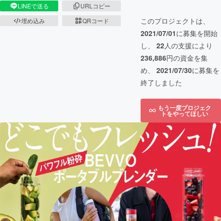
LINEで送る
URLコピー
このプロジェクトは、
埋め込み
QRコード
2021/07/01
に募集を開始
し、
22
人の支援により
236,886
円の資金を集
め、
2021/07/30
に募集を
終了しました
もう一度プロジェク
トをやってほしい