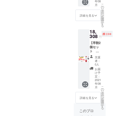
年08
予定価
レップ
ターは
こ
月
格：
バッグ
の
付属し
リ
25,080
×1 ・
タ
ていま
ー
円
BEVVO
ン
せん。
詳細を見る
を
→17,05
ポータ
選
択
4円 ・
ブルブ
す
る
BEVVO
レン
18,
ポータ
ダー用
残り30
ブルブ
308
クリー
円
レン
ニング
【早割2
ダー本
ブラシ
個セッ
体×2 ・
×1 ・
ト ブ
BPAフ
USB充
レン
リー・
電ケー
支援
ダー一
シリコ
ブル×1
者：
式×2・
ン製氷
・日本
0人
ブラシ2
トレイ
語説明
お届
個】一
×2 ・
書×1
け予
般販売
BPAフ
定：
※ACア
予定価
2021
リー・
ダプ
年08
格：
シリコ
ターは
こ
月
25,080
ンプ
の
付属し
リ
円
レップ
タ
ていま
ー
→18,30
バッグ
ン
せん。
詳細を見る
を
8円 ・
×2 ・
選
択
BEVVO
BEVVO
す
る
ポータ
ポータ
このプロ
ブルブ
ブルブ