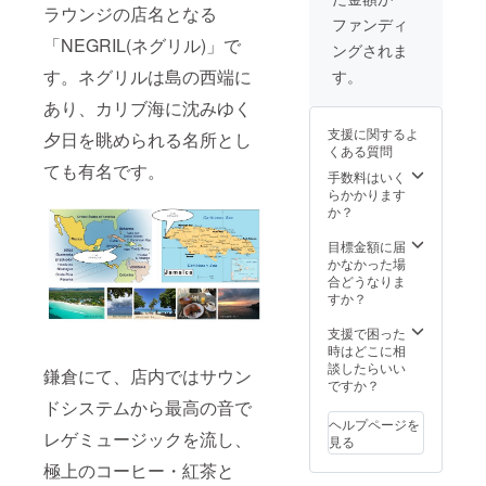
でお出
ヒー、
のイ
だけま
ラウンジの店名となる
しする
ジャマ
メージ
すと幸
ファンディ
コー
イカ料
に沿っ
いで
「NEGRIL(ネグリル)」で
ングされま
ヒー
理のス
た作品
す。
を、ご
キルが
をお作
す。ネグリルは島の西端に
す。
希望の
付きま
り致し
場所ま
す)可能
あり、カリブ海に沈みゆく
ます。)
で淹れ
・休日
(会社や
支援に関するよ
夕日を眺められる名所とし
にお伺
時(平日
店舗な
くある質問
い致し
の半日
どの商
ても有名です。
ます。
程度)店
業的で
手数料はいく
※首都圏
舗貸出
も、
らかかります
内でお
・
アー
か？
願い致
Thank
ティス
しま
you
ト活動
目標金額に届
す。 ※
letterを
や結婚
かなかった場
一杯一
お送り
式のお
合どうなりま
杯ハン
致しま
知らせ
すか？
ドド
す。 ・
など個
リップ
Jamaic
人的な
支援で困った
でお淹
aへ旅行
もので
時はどこに相
れいた
ご希望
も構い
談したらいい
鎌倉にて、店内ではサウン
します
の方へ
ませ
ですか？
ので、
スペ
ん。)
ドシステムから最高の音で
提供で
シャル
(添付の
ヘルプページを
きる順
サポー
レゲミュージックを流し、
データ
見る
番に時
ト ★旅
なども
極上のコーヒー・紅茶と
間差が
行中の
私が制