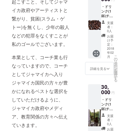
起こすこと、そしてジャマ
月 ・希
の半日
・ドリ
望の方
程度)店
イカ政府やアーティストと
ンク(1
に店内
舗貸出
杯)チ
へご希
・
繋がり、貧困(スラム・ゲ
ケット
望の写
Thank
支援
10枚 ・
真を掲
トー)を無くし、少年の殺人
you
者：
ステッ
示 ・ス
letterを
0人
カー10
などの犯罪をなくすことが
タッフ
お送り
お届
枚 ・オ
として
致しま
け予
私のゴールでございます。
リジナ
体験
定：
す。 ・
ルミッ
2018
(コー
TICE(パ
年02
クス
ヒー、
フォー
本業として、コーチ業も行
こ
月
CD(Reg
ジャマ
の
マン
リ
gae)(プ
イカ料
タ
ス・エ
なっていますので、コーチ
ー
ロのサ
理のス
ン
ンハン
詳細を見る
を
ウンド
キルが
選
スメン
としてジャマイカへ入り
択
に依頼
付きま
す
ト)コー
る
します)
ジャマイカ国民の方々が豊
す)可能
チ
30,
月1回制
・休日
(ルー・
かになれるベストな選択を
作×6ヶ
000
時(平日
タイス
円
月 ・希
の半日
や苫米
していただけるように、
・ドリ
望の方
程度)店
地英人
ンク(1
に店内
舗貸出
博士が
ジャマイカ政府やメディ
杯)チ
へご希
・
開発し
ケット
望の写
Thank
たコー
ア、教育関係の方々へ伝え
支援
10枚 ・
真を掲
you
チング
者：
ステッ
示 ・ス
letterを
0人
ていきます。
です)の
カー10
タッフ
お送り
トライ
お届