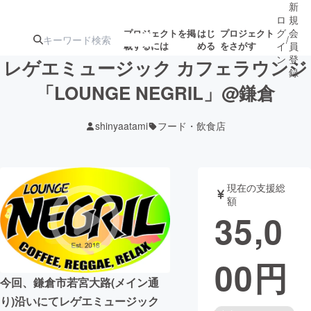
新
ロ
規
グ
会
プロジェクトを掲
はじ
プロジェクト
/
載するには
める
をさがす
イ
員
ン
登
レゲエミュージック カフェラウンジ
録
「LOUNGE NEGRIL」@鎌倉
人気のプロ
注目のリ
注目の新着プロ
募集終了が近いプ
もうすぐ公開
shinyaatami
フード・飲食店
ジェクト
ターン
ジェクト
ロジェクト
されます
アート・写真
音楽
現在の支援総
額
35,0
テクノロジー・ガジェット
ゲーム・サ
00
円
映像・映画
書籍・雑誌
今回、鎌倉市若宮大路(メイン通
ビジネス・起業
チャレンジ
り)沿いにてレゲエミュージック