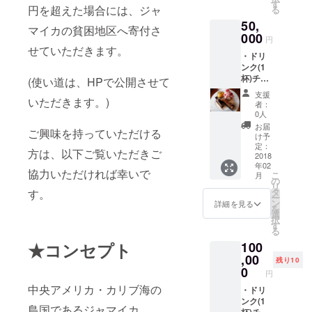
に依頼
付きま
す
ナー厳
円を超えた場合には、ジャ
る
します)
す)可能
選の
50,
月1回制
・休日
コー
マイカの貧困地区へ寄付さ
作×6ヶ
000
時(平日
ヒー豆
円
月 ・希
の半日
せていただきます。
(時期に
・ドリ
望の方
程度)店
よりブ
ンク(1
に店内
舗貸出
レンド
杯)チ
へご希
(使い道は、HPで公開させて
・
やシン
ケット
望の写
Thank
グルオ
支援
いただきます。)
10枚 ・
真を掲
you
リジ
者：
ステッ
示 ・ス
letterを
0人
ン、焙
カー10
タッフ
お送り
煎度合
お届
ご興味を持っていただける
枚 ・オ
として
致しま
け予
いが異
リジナ
体験
定：
す。 ・
なりま
方は、以下ご覧いただきご
ルミッ
2018
(コー
当
すが、
年02
クス
ヒー、
Lounge
一番ベ
協力いただければ幸いで
こ
月
CD(Reg
ジャマ
の
でお出
ストな
リ
gae)(プ
イカ料
タ
す。
しする
状態で
ー
ロのサ
理のス
ン
コー
詳細を見る
お届け
を
ウンド
キルが
選
ヒー
致しま
択
に依頼
付きま
す
を、ご
す。)
る
します)
す)可能
希望の
を、月1
★コンセプト
100
月1回制
・休日
場所ま
回
作×6ヶ
,00
時(平日
で淹れ
(200g)×
残り10
月 ・希
の半日
0
にお伺
6ヶ月間
円
望の方
程度)店
い致し
お届け
中央アメリカ・カリブ海の
に店内
・ドリ
舗貸出
ます。
致しま
へご希
ンク(1
・
※首都圏
す。
島国であるジャマイカ。