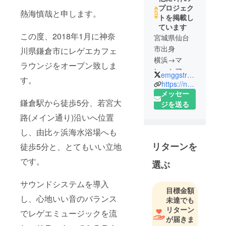
プロジェク
熱海慎哉と申します。
トを掲載し
ています
この度、2018年1月に神奈
宮城県仙台
市出身
川県鎌倉市にレゲエカフェ
横浜→マ
ラウンジをオープン致しま
レーシア→
emggstranger
す。
東京→横浜
https://negril-coffee3.webnode.jp/
→沖縄と
メッセー
鎌倉駅から徒歩5分、若宮大
引っ越し、
ジを送る
現在は沖縄
路(メイン通り)沿いへ位置
県北部やん
し、由比ヶ浜海水浴場へも
ばるに住ん
リターンを
徒歩5分と、とてもいい立地
でおりま
す。
です。
選ぶ
バリスタ、
コーチ、社
サウンドシステムを導入
目標金額
会活動家、
し、心地いい音のバランス
未達でも
アーティス
リターン
でレゲエミュージックを流
トなどが主
が届きま
な職業で