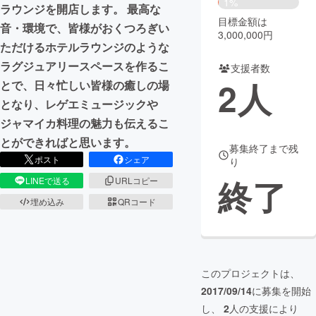
1%
ラウンジを開店します。 最高な
目標金額は
まちづくり・地域活性化
音・環境で、皆様がおくつろぎい
3,000,000円
ただけるホテルラウンジのような
ラグジュアリースペースを作るこ
支援者数
CAMPFIRE for Social Good
CAMPFIRE Creation
2
人
とで、日々忙しい皆様の癒しの場
CAMPFIREふるさと納税
machi-ya
コミュニティ
となり、レゲエミュージックや
ジャマイカ料理の魅力も伝えるこ
とができればと思います。
募集終了まで残
ポスト
シェア
り
終了
LINEで送る
URLコピー
埋め込み
QRコード
このプロジェクトは、
2017/09/14
に募集を開始
し、
2
人の支援により