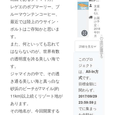
望の写
杯)チ
Thank
内でお
真を掲
ケット
you
願い致
レゲエのボブマーリー、ブ
支援
示 ・ス
10枚 ・
letterを
しま
者：
タッフ
ステッ
お送り
ルーマウンテンコーヒー、
す。 ※
0人
として
カー10
致しま
一杯一
お届
体験
枚 ・オ
最近では陸上のウサイン・
す。 ・
杯ハン
け予
(コー
リジナ
打ち合
定：
ドド
ボルトはご存知かと思いま
ヒー、
ルミッ
2018
わせを
リップ
年01
ジャマ
クス
した
でお淹
す。
こ
月
イカ料
CD(Reg
後、あ
の
れいた
リ
理のス
gae)(プ
なただ
タ
します
また、何といっても忘れて
ー
キルが
ロのサ
けのオ
ン
ので、
詳細を見る
を
付きま
ウンド
リジナ
選
提供で
はならないのが、世界有数
択
す)可能
に依頼
ルロ
す
きる順
る
・休日
します)
の透明度を誇る美しい海で
ゴ、ポ
番に時
このプロ
時(平日
月1回制
スター
間差が
ジェクト
す。
の半日
作×6ヶ
データ
生じま
程度)店
月 ・希
を制作
す。
は、
All-In方
ジャマイカの中で、その透
舗貸出
望の方
致しま
※10杯が
式
です。
・
に店内
す。 (グ
上限で
き通る美しい海と真っ白な
Thank
へご希
ラ
す。そ
目標金額に
you
望の写
フィッ
れ以上
砂浜のビーチが7マイル(約
関わらず、
letterを
真を掲
クデザ
の場合
お送り
示 ・ス
イナー
11km)以上続くリゾート地が
は、複
2017/09/29
致しま
タッフ
でもあ
数リ
23:59:59
ま
あります。
す。 ・
として
ります
ターン
当
体験
ので、
でご支
でに集まっ
その地名が、今回開業する
Lounge
(コー
あなた
援いた
た金額が