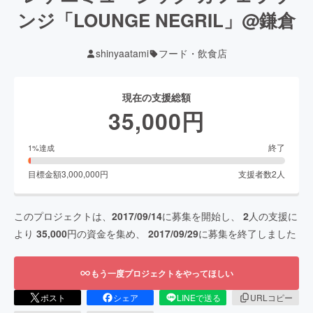
ンジ「LOUNGE NEGRIL」@鎌倉
shinyaatami
フード・飲食店
現在の支援総額
35,000
円
終了
1
%達成
目標金額
3,000,000
円
支援者数
2
人
このプロジェクトは、
2017/09/14
に募集を開始し、
2
人の支援に
より
35,000
円の資金を集め、
2017/09/29
に募集を終了しました
もう一度プロジェクトをやってほしい
ポスト
シェア
LINEで送る
URLコピー