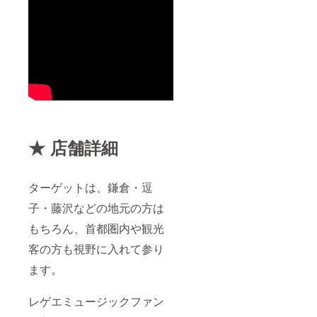
だきま
おりま
す。
す。)
★ 店舗詳細
ターゲットは、鎌倉・逗
子・藤沢などの地元の方は
もちろん、首都圏内や観光
客の方も視野に入れて参り
ます。
レゲエミュージックファン