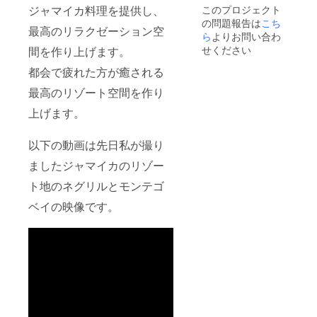
生じま
24時間
作した
ジャマイカ料理を提供し、
このプロジェクト
す。
電話サ
もので
の問題報告は
こち
※10杯が
ポート
す。)
最高のリラクゼーション空
上限で
(場所が
ら
よりお問い合わ
す。そ
分から
せください
間を作り上げます。
れ以上
ない、
の場合
目的地
都会で疲れた方が癒される
は、複
までの
最高のリゾート空間を作り
数リ
行き方
ターン
が分か
上げます。
でご支
らない
援いた
など、
だけま
なんで
以下の動画は先日私が撮り
すと幸
もお聞
いで
きくだ
ましたジャマイカのリゾー
す。 ・
さい。)
上記
★旅行
ト地のネグリルとモンテゴ
コー
計画を
ヒー提
サポー
ベイの映像です。
供時
ト(おす
に、合
すめス
わせて
ポット
有名店
や危険
のケー
スポッ
キをお
ト、行
出し致
きたい
しま
レスト
す。
ランな