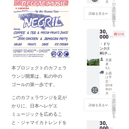
こ
月
CD(Reg
ジャマ
の
リ
gae)(プ
イカ料
タ
ー
ロのサ
理のス
ン
詳細を見る
を
ウンド
キルが
選
択
に依頼
付きま
す
る
します)
す) ・休
30,
月1回制
日時(平
残り10
作×6ヶ
000
日の半
円
月 ・希
日程度)
・ドリ
望の方
店舗貸
ンク(1
に店内
出 ・
杯)チ
へご希
Thank
ケット
望の写
you
支援
10枚 ・
真を掲
letterを
者：
本プロジェクトのカフェラ
ステッ
示 ・ス
お送り
0人
カー10
タッフ
致しま
お届
ウンジ開業は、私の中の
枚 ・オ
として
す。
け予
リジナ
体験
定：
ゴールの第一歩です。
ルミッ
2018
(コー
年01
クス
ヒー、
こ
月
CD(Reg
ジャマ
の
このカフェラウンジを足が
リ
gae)(プ
イカ料
タ
ー
ロのサ
理のス
ン
かりに、日本へレゲエ
詳細を見る
を
ウンド
キルが
選
択
に依頼
ミュージックを広めるこ
付きま
す
る
します)
す)可能
と・ジャマイカトレンドを
30,
月1回制
・休日
作×6ヶ
000
時(平日
円