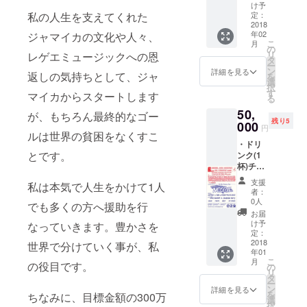
枚 ・オ
として
致しま
け予
アル
リジナ
私の人生を支えてくれた
体験
定：
す。 ・
コーチ
ルミッ
2018
(コー
現地
ング
年02
ジャマイカの文化や人々、
クス
ヒー、
Jamaic
セッ
こ
月
CD(Reg
ジャマ
の
aでしか
ション
リ
レゲエミュージックへの恩
gae)(プ
イカ料
タ
手に入
×1(通常
ー
ロのサ
理のス
ン
らない
詳細を見る
対面45
返しの気持ちとして、ジャ
を
ウンド
キルが
選
商品を
分
択
に依頼
付きま
す
買付
マイカからスタートします
54,000
る
します)
す)可能
け、詰
円)
50,
月1回制
・休日
が、もちろん最終的なゴー
め合わ
残り5
作×6ヶ
000
時(平日
せ(ブ
円
ルは世界の貧困をなくすこ
月 ・希
の半日
ルーマ
・ドリ
望の方
程度)店
ウンテ
とです。
ンク(1
に店内
舗貸出
ンコー
杯)チ
へご希
・
ヒー、
ケット
望の写
Thank
スパイ
支援
私は本気で人生をかけて1人
10枚 ・
真を掲
you
ス、雑
者：
ステッ
示 ・ス
letterを
0人
貨など)
でも多くの方へ援助を行
カー10
タッフ
お送り
をお送
お届
枚 ・オ
として
致しま
け予
なっていきます。豊かさを
り致し
リジナ
体験
定：
す。 ・
ます。
ルミッ
2018
(コー
世界で分けていく事が、私
当
(5,000
年01
クス
ヒー、
Lounge
円相当)
こ
月
の役目です。
CD(Reg
ジャマ
の
でお出
リ
gae)(プ
イカ料
タ
しして
ー
ロのサ
理のス
ン
いる
詳細を見る
を
ちなみに、目標金額の300万
ウンド
キルが
選
オー
択