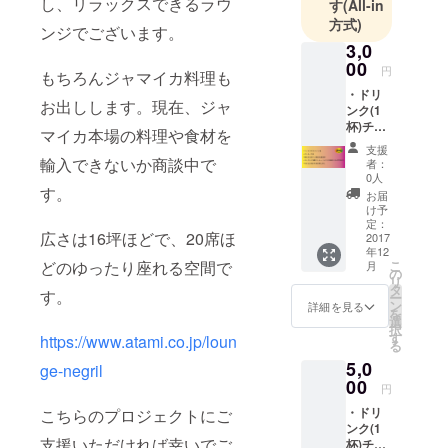
し、リラックスできるラウ
す
(All-in
す。
方式)
ンジでございます。
コーヒーや
3,0
嗜好品の追
00
円
もちろんジャマイカ料理も
求を続ける
・ドリ
お出しします。現在、ジャ
事が好きで
ンク(1
杯)チ
す。
マイカ本場の料理や食材を
ケット3
支援
自分の好き
枚 ・ス
輸入できないか商談中で
者：
テッ
な事への追
0人
カー10
す。
お届
求が、社会
枚 ・希
け予
貢献や自分
望の方
定：
広さは16坪ほどで、20席ほ
に店内
2017
自身の豊か
年12
へご希
な人生を送
どのゆったり座れる空間で
こ
月
望の写
の
リ
る可能性が
真を掲
タ
す。
ー
示 ・ス
ン
詳細を見る
広がってい
を
タッフ
選
く事を証明
択
として
す
https://www.atami.co.jp/loun
る
体験
したく、
5,0
(コー
ge-negril
日々チャレ
ヒー、
00
円
ンジし続け
ジャマ
・ドリ
こちらのプロジェクトにご
イカ料
ています。
ンク(1
理のス
よろしくお
支援いただければ幸いでご
杯)チ
キルが