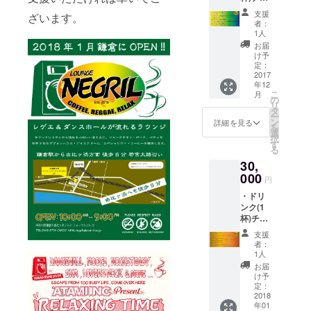
ケット5
願いいたし
付きま
支援
ざいます。
枚 ・ス
す) ・
者：
ます。
テッ
Thank
1人
カー10
you
お届
枚 ・オ
letterを
け予
リジナ
お送り
定：
ルミッ
2017
致しま
年12
クス
す。
こ
月
CD(Reg
の
リ
gae)(プ
タ
ー
ロのサ
ン
詳細を見る
を
ウンド
選
択
に依頼
す
る
します)
30,
月1回制
作×3ヶ
000
円
月 ・希
・ドリ
望の方
ンク(1
に店内
杯)チ
へご希
ケット
望の写
支援
10枚 ・
真を掲
者：
ステッ
示 ・ス
1人
カー10
タッフ
お届
枚 ・オ
として
け予
リジナ
体験
定：
ルミッ
2018
(コー
年01
クス
ヒー、