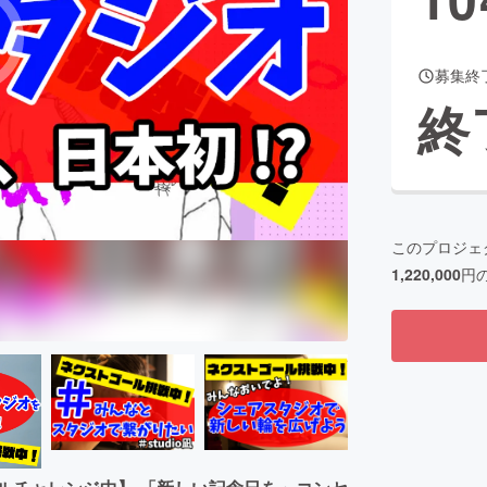
募集終
CAMPFIRE for Social Good
CAMPFIRE Creation
終
CAMPFIREふるさと納税
machi-ya
コミュニティ
このプロジェ
1,220,000
円