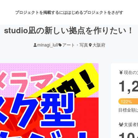
プロジェクトを掲載するには
はじめる
プロジェクトをさがす
studio凪の新しい拠点を作りたい！
minagi_lull
アート・写真
大阪府
注目のリターン
注目の新着プロジェクト
募集終了が近いプロジェクト
も
現在の
音楽
舞台・パフォーマンス
1,
ゲーム・サービス開発
フード・飲食店
122%
書籍・雑誌出版
アニメ・漫画
目標金額は1
支援者
チャレンジ
ビューティー・ヘルスケ
10