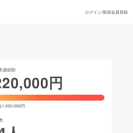
ログイン
/
新規会員登録
うすぐ公開されます
支援総額
プロダクト
220,000
円
ファッション
スポーツ
,000,000円
数
ア
ソーシャルグッド
4
人