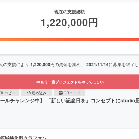
現在の支援総額
1,220,000
円
人の支援により
1,220,000
円の資金を集め、
2021/11/14
に募集を終了し
もう一度プロジェクトをやってほしい
RLコピー
埋め込み
QRコード
ールチャレンジ中】 「新しい記念日を」コンセプトにstudi
領域特化型クラファン