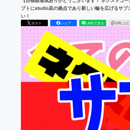
【目標額達成ありがとうございます！ ネクストゴー
プトにstudio凪の拠点であり新しい輪を広げるサ
い！
ポスト
シェア
LINEで送る
URLコ