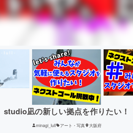
studio凪の新しい拠点を作りたい！
minagi_lull
アート・写真
大阪府