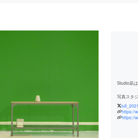
Studi
写真スタ
lull_202
https://
https://
自分らし
今の自分