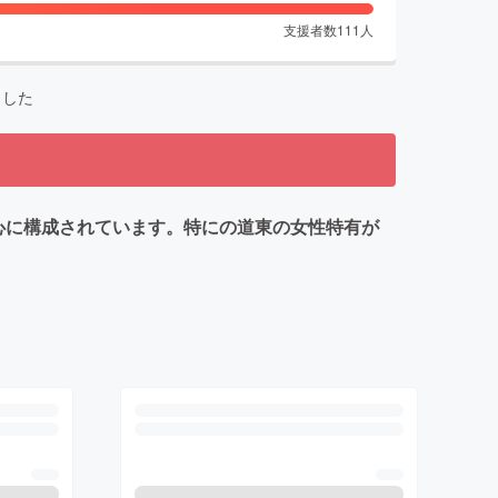
支援者数
111
人
ました
を中心に構成されています。特にの道東の女性特有が