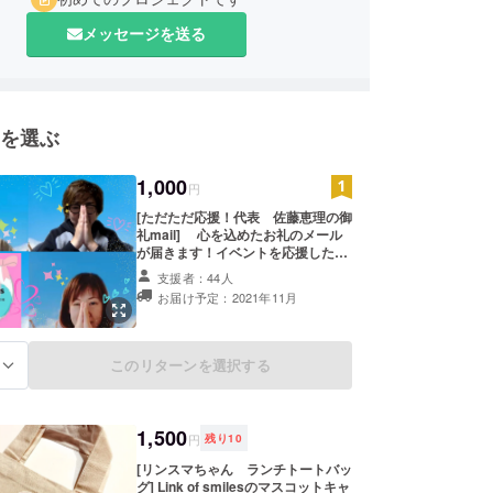
メッセージを送る
を選ぶ
1,000
円
[ただただ応援！代表 佐藤恵理の御
礼mail] 心を込めたお礼のメール
が届きます！イベントを応援したい
方向けのリターンです。 支援額は
支援者：44人
1000円～。お気持ちに応じて上乗せ
お届け予定：2021年11月
支援も可です。ご支援宜しくお願い
致します。
このリターンを選択する
る
1,500
円
残り
10
[リンスマちゃん ランチトートバッ
グ] Link of smilesのマスコットキャ