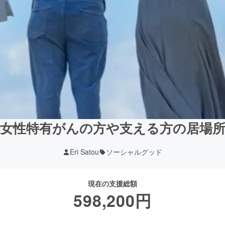
女性特有がんの方や支える方の居場
Eri Satou
ソーシャルグッド
現在の支援総額
598,200
円