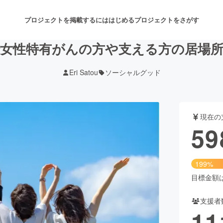
プロジェクトを掲載するには
はじめる
プロジェクトをさがす
女性特有がんの方や支える方の居場
Eri Satou
ソーシャルグッド
注目のリターン
注目の新着プロジェクト
募集終了が近いプロジェクト
も
現在の
音楽
舞台・パフォーマンス
59
ゲーム・サービス開発
フード・飲食店
199%
書籍・雑誌出版
アニメ・漫画
目標金額は3
支援者
チャレンジ
ビューティー・ヘルスケ
11