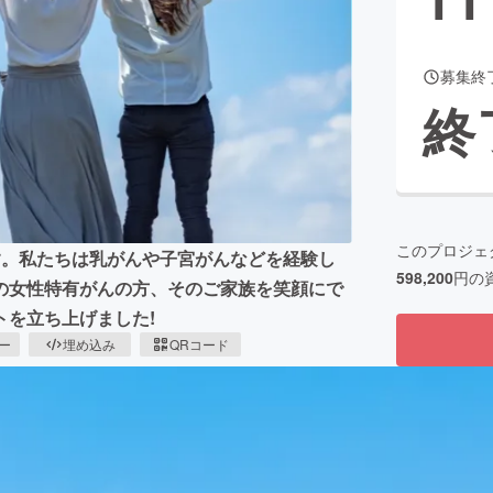
募集終
CAMPFIRE for Social Good
CAMPFIRE Creation
終
CAMPFIREふるさと納税
machi-ya
コミュニティ
このプロジェ
s」です。私たちは乳がんや子宮がんなどを経験し
598,200
円の
の女性特有がんの方、そのご家族を笑顔にで
を立ち上げました!
ピー
埋め込み
QRコード