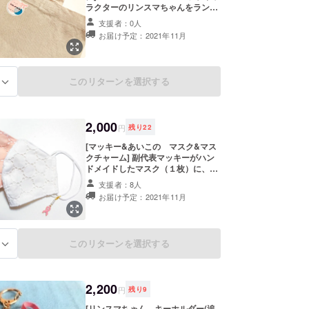
ラクターのリンスマちゃんをランチ
トートにしてお届け♪リンスマちゃ
支援者：0人
んは副代表マッキーのアイロンプリ
お届け予定：2021年11月
ントになりますので、使用と共に色
むら・はがれが起きる可能性、また
個体差が若干生じる可能性がありま
すことをご了承ください。ぜひリン
このリターンを選択する
る
スマちゃんをおともにランチタイム
をお楽しみください。＜ランチトー
トサイズ：縦19㎝×横28㎝（底マ
チ 縦9㎝×19㎝）※若干の誤差はあ
2,000
ると思います＞
円
残り
22
[マッキー&あいこの マスク&マス
クチャーム] 副代表マッキーがハン
ドメイドしたマスク（１枚）に、ス
タッフとして参加するあいこちゃん
支援者：8人
のマスクチャーム（一つ）をセット
お届け予定：2021年11月
にしてお届け！マスクサイズは標準
女性サイズとなります。マスク
チャームは画像のもの、マスクはホ
ワイト・ピンク・パープル予定して
このリターンを選択する
る
おります。もしもカラーのご要望が
あればご対応可能な場合もございま
す。備考欄にご記入の上ご相談くだ
さい。 -材質：表～コットンレース
2,200
＋シングルガーゼ・裏～ダブルガー
円
残り
9
ゼ -サイズ感：幅17㎝・縦12.5㎝
[リンスマちゃん キーホルダー(追