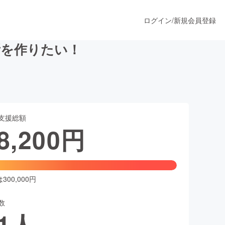
ログイン
/
新規会員登録
所を作りたい！
うすぐ公開されます
支援総額
プロダクト
8,200
円
ファッション
スポーツ
00,000円
数
ア
ソーシャルグッド
1
人