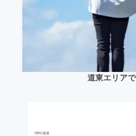
道東エリアで
199
%達成