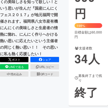
くの美味しさを知って欲しい！と
円
いう思いが生んだ『国産にんにく
まちづくり・地域活性化
フェス２０１７』が地元福岡で開
催されます。福岡県八女市産有機
CAMPFIRE for Social Good
CAMPFIRE Creation
198%
にんにくの美味しさと生産者の情
CAMPFIREふるさと納税
machi-ya
コミュニティ
目標金額は60,000
熱に惚れ、にんにく作りへかける
円
熱い思いに応えたいという主催者
の同じく熱い思い！！ その思い
支援者数
34
人
に私も熱く応援したい！
ポスト
シェア
LINEで送る
URLコピー
埋め込み
QRコード
募集終了まで残
り
終了