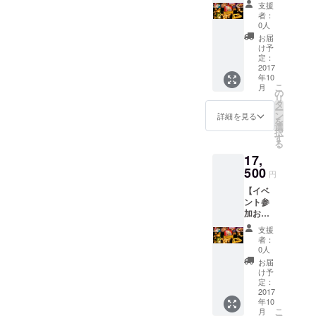
様コー
岡県八
協賛企
支援
ニックネームの方に関して
ス】 お
女産有
業『ワ
者：
ファンディングプロジェク
仲間や
機にん
インビ
0人
は自分の知り合いなのかど
恋人と
にくを
トを通じて、人の温かさ、
スト
お届
幻想的
うか、どなたが支援してく
お届け
ロ・レ
け予
友情、クラウドファンディ
なキャ
いたし
定：
ンチン
ださったのか分からずにお
ンドル
2017
ます♪
(福岡市
ングの知識、自身の未熟
年10
の明か
香り高
内飲食
り大変心苦しい思いでおり
こ
月
りを眺
く味わ
の
店)』で
さ、様々な事を学びまし
リ
めなが
い深い
タ
使用可
ます。 支援して頂いた方
ー
ら、気
八女市
た。 この学びを次に生かし
ン
能 ★事
詳細を見る
を
軽で美
で、わたくしのHPにご連絡
産にん
選
前予約
択
て進化していきます！ そし
味しい
にくを
す
優先案
る
いただける方がいらっしゃ
ひとと
ご堪能
内（ラ
てまた皆さまにステキな情
17,
きを過
下さい♪
イン＠
いましたら是非ともご連絡
ごしま
500
※お届け
メール
報をお伝え出来ますように
円
せん
するサ
にて簡
お待ちしています！ 個別
【イベ
か？
イズや
✨ 最後にもう一度！ パト
単予
ント参
★『国
にお礼のメールをさせて下
量は収
約）
加お仲
ロンの皆様、ご支援本当に
産にん
穫状況
クラウ
さい！！ 何卒よろしくお
間５名
にく
により
ドファ
支援
ありがとうございまし
様コー
フェス
変更が
ンディ
者：
願いします！！
ス】 美
（３，
ござい
0人
ング終
た！！！ オメガオイル料理
味しい
０００
ます。
了後
お届
https://www.facebook.com/pr
にんに
円分チ
ご理解
け予
研究家 オメガさと子
は、
くを堪
ケット
定：
ofile.php?
のほど
フェス
能しな
2017
+１，０
よろし
のLINE
年10
id=100009313402038 皆さ
がら幻
００円
くお願
＠に登
こ
月
想的な