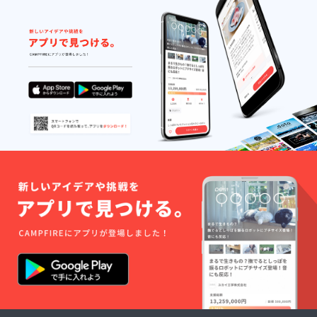
ます。
いま
内（ラ
★募集
す。以
イン＠
期間終
下の
メール
了直
URLか
にて簡
後、主
らLINE
単予
催者か
＠に登
約）
らのご
録し
クラウ
案内
て、
ドファ
メール
「食
ンディ
が届き
フェス
ング終
ます♪
予約希
了後
望」と
は、
メッ
フェス
セージ
のLINE
をお送
＠に登
りくだ
録して
さい。
頂き、
担当ス
席の予
タッフ
約確保
が返信
をお勧
いたし
めして
ます。
いま
★募集
す。以
期間終
下の
了直
URLか
後、主
らLINE
催者か
＠に登
らのご
録し