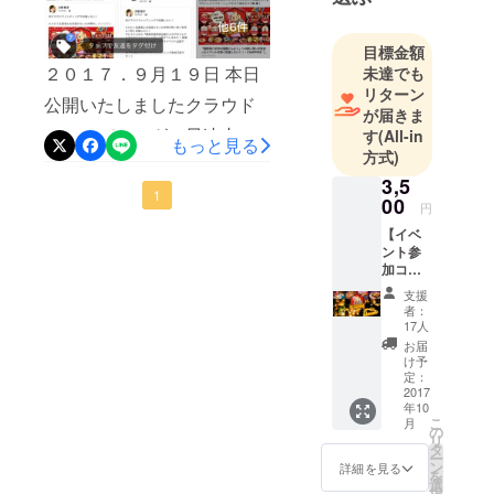
どの生活習
ず、想像以上にたくさんの
慣病）のケ
目標金額
方が参加して頂き、公開初
アに携わ
２０１７．９月１９日 本日
未達でも
る。父親が
日に目標金額を達成するこ
リターン
公開いたしましたクラウド
４９歳で脳
が届きま
と出来ました！ 今回、初の
梗塞になり
ファンディング、早速支援
す
(All-in
もっと見る
クラウドファンディングに
家族で介護
方式)
して頂き本当にありがとう
に関わった
て構成に未熟さ盛りだくさ
3,5
ございます！！ こんなにも
1
経験から、
00
円
んだった中、心良くご支援
すぐに皆さまからのご支援
血管や脳を
【イベ
頂きました事、改めて感謝
健康に保つ
ント参
を頂き、今現在も「これか
加コー
申し上げます！ 「イベント
ことの重要
ス】
ら支援するからまってて
支援
性を伝えた
参加コース」リターンのパ
★『国
者：
ね」「福岡の親戚に伝えま
産にん
いと奮起。
17人
トロン様美味しい福岡八女
にく
お届
食品の中で
す！」などなど、沢山の
フェス
け予
産有機にんにく料理にキャ
も動脈硬化
３，０
定：
メッセージを頂いており、
００円
2017
ンドルナイトに各種催しに
予防の高い
年10
分チ
今日は午前の初公開から
オメガオイ
こ
月
そして福岡の夜空・・・、
ケット
の
リ
ずっと涙腺ウルウルの状態
ルを使用し
+１，０
タ
どうぞ心ゆくまで満喫くだ
ー
００円
ン
詳細を見る
た料理のレ
でした！ 皆様の温かい愛に
を
分追加
選
さい♪ 「フェス参加出来な
シピ提案や
択