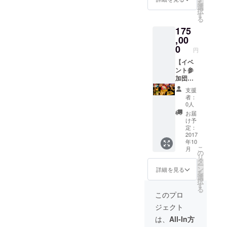
いたし
を
ナルワ
ト）×３
明かり
優先案
選
をお勧
ます。
択
イング
０名様
で癒さ
内（ラ
す
めして
ご予約
る
ラスを
分（総
れるひ
イン＠
いま
URL：
175
プレゼ
額１２
ととき
メール
す。以
ント ★
０，０
を仲間
,00
にて簡
下の
https://li
余った
００
と一緒
単予
0
URLか
ne.me/
円
チケッ
分）』
に過ご
約）
らLINE
R/ti/p/%
トは、
を会場
しませ
【イベ
クラウ
＠に登
40kkz2
協賛企
にてお
んか？
ント参
ドファ
録し
987k ★
業『ワ
渡しし
★『国
加団体
ンディ
て、
募集期
インビ
ます。
産にん
５０名
ング終
「食
間終了
支援
スト
（パト
にく
様コー
了後
フェス
直後、
者：
ロ・レ
ロン様
フェス
ス】 美
は、
予約希
0人
主催者
ンチン
と分か
（３，
味しい
フェス
望」と
からの
お届
(福岡市
る内容
０００
にんに
のLINE
メッ
け予
ご案内
内飲食
確認の
円分チ
くを堪
＠に登
定：
セージ
メール
店)』で
上お渡
ケット
能しな
2017
録して
をお送
が届き
年10
使用可
しとな
+１，０
がら幻
頂き、
りくだ
ます。
こ
月
能 ★事
りま
００円
想的な
席の予
の
さい。
リ
前予約
す） ★
分追加
キャン
約確保
タ
担当ス
ー
優先案
オリジ
チケッ
ドルの
をお勧
ン
タッフ
詳細を見る
を
内（ラ
ナルワ
ト）×４
明かり
めして
選
が返信
択
イン＠
イング
０名様
で癒さ
いま
す
いたし
る
メール
ラスを
分（総
れるひ
す。以
ます。
このプロ
にて簡
プレゼ
額１６
ととき
下の
ご予約
ジェクト
単予
ント ★
０，０
を仲間
URLか
URL：
約）
余った
００円
と一緒
らLINE
は、
All-In方
クラウ
チケッ
分）』
に過ご
＠に登
https://li