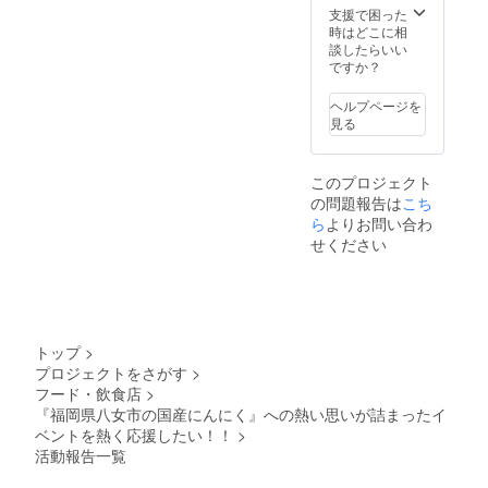
をお送
＠に登
(福岡市
る内容
支援で困った
りくだ
録して
内飲食
確認の
時はどこに相
さい。
頂き、
店)』で
上お渡
談したらいい
担当ス
席の予
使用可
しとな
ですか？
タッフ
約確保
能 ★事
りま
が返信
をお勧
前予約
す） ★
ヘルプページを
いたし
めして
優先案
オリジ
見る
ます。
いま
内（ラ
ナルワ
す。以
イン＠
イング
下の
メール
ラスを
このプロジェクト
URLか
にて簡
プレゼ
の問題報告は
こち
らLINE
単予
ント ★
＠に登
約）
余った
ら
よりお問い合わ
録し
クラウ
チケッ
せください
て、
ドファ
トは、
「食
ンディ
協賛企
フェス
ング終
業『ワ
予約希
了後
インビ
望」と
は、
スト
メッ
フェス
ロ・レ
トップ
>
セージ
のLINE
ンチン
プロジェクトをさがす
>
をお送
＠に登
(福岡市
フード・飲食店
>
りくだ
録して
内飲食
さい。
頂き、
店)』で
『福岡県八女市の国産にんにく』への熱い思いが詰まったイ
担当ス
席の予
使用可
ベントを熱く応援したい！！
>
タッフ
約確保
能 ★事
活動報告一覧
が返信
をお勧
前予約
いたし
めして
優先案