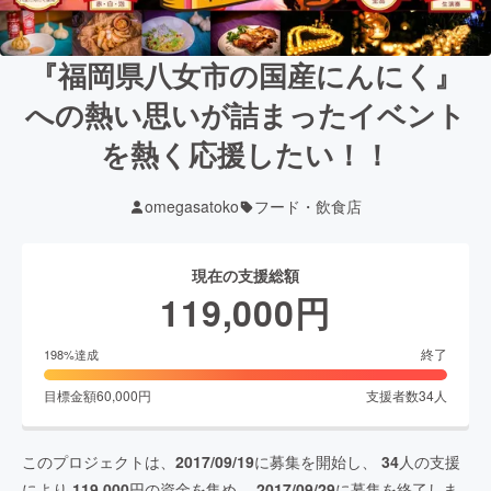
『福岡県八女市の国産にんにく』
への熱い思いが詰まったイベント
を熱く応援したい！！
omegasatoko
フード・飲食店
現在の支援総額
119,000
円
終了
198
%達成
目標金額
60,000
円
支援者数
34
人
このプロジェクトは、
2017/09/19
に募集を開始し、
34
人の支援
により
119,000
円の資金を集め、
2017/09/29
に募集を終了しま