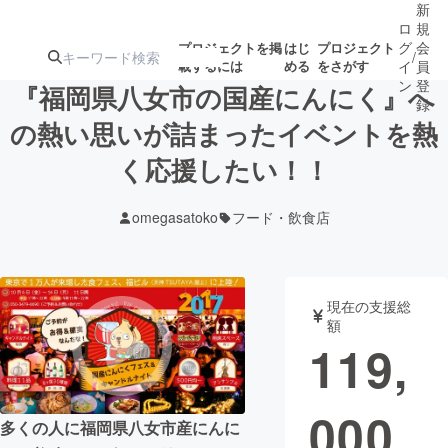
新
ロ
規
グ
会
プロジェクトを掲
はじ
プロジェクト
/
載するには
める
をさがす
イ
員
ン
登
『福岡県八女市の国産にんにく』へ
録
の熱い思いが詰まったイベントを熱
く応援したい！！
人気のプロ
注目のリ
注目の新着プロ
募集終了が近いプ
もうすぐ公開
ジェクト
ターン
ジェクト
ロジェクト
されます
omegasatoko
フード・飲食店
アート・写真
音楽
現在の支援総
テクノロジー・ガジェット
ゲーム・サ
額
119,
映像・映画
書籍・雑誌
000
多くの人に福岡県八女市産にんに
ビジネス・起業
チャレンジ