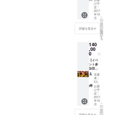
のLINE
０００
にんに
と分か
ロ・レ
け予
＠に登
円分チ
くを堪
る内容
定：
ンチン
録して
ケット
能しな
2017
確認の
(福岡市
頂き、
年10
+１，０
がら幻
上お渡
内飲食
席の予
こ
月
００円
想的な
しとな
の
店)』で
約確保
リ
分追加
キャン
りま
タ
使用可
をお勧
ー
チケッ
ドルの
す） ★
ン
能 ★事
詳細を見る
めして
を
ト）×２
明かり
オリジ
選
前予約
いま
択
０名様
で癒さ
ナルワ
す
優先案
す。以
る
分（総
れるひ
イング
内（ラ
下の
140
額８
ととき
ラスを
イン＠
URLか
０，０
を仲間
,00
プレゼ
メール
らLINE
００円
と一緒
ント ★
0
にて簡
＠に登
円
分）』
に過ご
余った
単予
録し
を会場
しませ
【イベ
チケッ
約）
て、
にてお
んか？
ント参
トは、
クラウ
「食
渡しし
★『国
加団体
協賛企
ドファ
フェス
ます。
産にん
４０名
業『ワ
ンディ
予約希
支援
（パト
にく
様コー
インビ
ング終
望」と
者：
ロン様
フェス
ス】 美
スト
了後
0人
メッ
と分か
（３，
味しい
ロ・レ
は、
セージ
お届
る内容
０００
にんに
ンチン
フェス
け予
をお送
確認の
円分チ
くを堪
(福岡市
定：
のLINE
りくだ
上お渡
ケット
能しな
2017
内飲食
＠に登
さい。
年10
しとな
+１，０
がら幻
店)』で
録して
担当ス
こ
月
りま
００円
想的な
使用可
の
頂き、
タッフ
リ
す） ★
分追加
キャン
能 ★事
タ
席の予
が返信
ー
オリジ
チケッ
ドルの
前予約
ン
約確保
詳細を見る