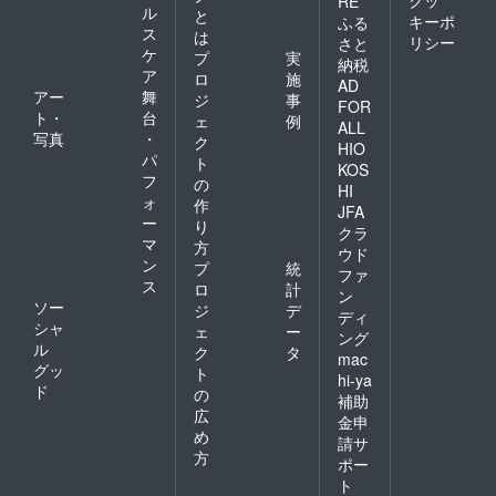
クッ
RE
ル
と
キーポ
ふる
ス
は
リシー
さと
ケ
プ
実
納税
ア
ロ
施
AD
アー
舞
ジ
事
FOR
ト・
台
ェ
例
ALL
写真
・
ク
HIO
パ
ト
KOS
フ
の
HI
ォ
作
JFA
ー
り
クラ
マ
方
ウド
ン
プ
統
ファ
ス
ロ
計
ン
ソー
ジ
デ
ディ
シャ
ェ
ー
ング
ル
ク
タ
mac
グッ
ト
hi-ya
ド
の
補助
広
金申
め
請サ
方
ポー
ト