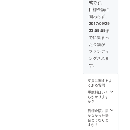
式
です。
ドファ
トは、
を会場
しませ
録し
ne.me/
ンディ
協賛企
にてお
んか？
て、
R/ti/p/%
目標金額に
ング終
業『ワ
渡しし
★『国
「食
40kkz2
関わらず、
了後
インビ
ます。
産にん
フェス
987k ★
は、
スト
（パト
にく
予約希
募集期
2017/09/29
フェス
ロ・レ
ロン様
フェス
望」と
間終了
23:59:59
ま
のLINE
ンチン
と分か
（３，
メッ
直後、
＠に登
(福岡市
る内容
０００
セージ
主催者
でに集まっ
録して
内飲食
確認の
円分チ
をお送
からの
た金額が
頂き、
店)』で
上お渡
ケット
りくだ
ご案内
席の予
使用可
しとな
+１，０
さい。
メール
ファンディ
約確保
能 ★事
りま
００円
担当ス
が届き
ングされま
をお勧
前予約
す） ★
分追加
タッフ
ます♪
めして
優先案
オリジ
チケッ
が返信
す。
いま
内（ラ
ナルワ
ト）×５
いたし
す。以
イン＠
イング
０名様
ます。
下の
メール
ラスを
分（総
★募集
支援に関するよ
URLか
にて簡
プレゼ
額２０
期間終
くある質問
らLINE
単予
ント ★
０，０
了直
＠に登
約）
余った
００円
後、主
手数料はいく
録し
クラウ
チケッ
分）』
催者か
らかかります
て、
ドファ
トは、
を会場
らのご
か？
「食
ンディ
協賛企
にてお
案内
フェス
ング終
業『ワ
渡しし
メール
目標金額に届
予約希
了後
インビ
ます。
が届き
かなかった場
望」と
は、
スト
（パト
ます♪
合どうなりま
メッ
フェス
ロ・レ
ロン様
すか？
セージ
のLINE
ンチン
と分か