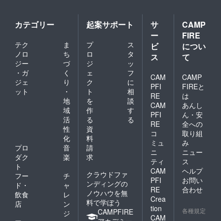
案内
て、
メール
「食
が届き
フェス
カテゴリー
起案サポート
サ
CAMP
ます♪
予約希
ー
FIRE
望」と
テク
ま
プ
ス
メッ
ビ
につい
セージ
ノロ
ち
ロ
タ
ス
て
をお送
ジー
づ
ジ
ッ
りくだ
・ガ
く
ェ
フ
さい。
CAM
CAMP
ジェ
り
ク
に
担当ス
PFI
FIREと
ット
・
ト
相
タッフ
RE
は
が返信
地
を
談
CAM
あんし
いたし
域
作
す
PFI
ん・安
ます。
活
る
る
★募集
RE
全への
性
資
期間終
コ
取り組
化
料
了直
ミュ
み
後、主
プロ
音
請
ニ
ニュー
催者か
ダク
楽
求
ティ
ス
らのご
ト
CAM
ヘルプ
案内
クラウドファ
フー
チ
メール
PFI
お問い
ンディングの
ド・
ャ
が届き
RE
合わせ
ノウハウを無
飲食
レ
ます♪
Crea
料で学ぼう
店
ン
tion
各種規定
CAMPFIRE
ジ
CAM