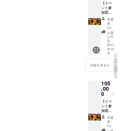
チケッ
ご予約
【イベ
に過ご
円
トは、
URL：
ント参
しませ
分）』
協賛企
加団体
んか？
を会場
業『ワ
https://li
２０名
★『国
にてお
インビ
支援
ne.me/
様コー
産にん
渡しし
スト
者：
R/ti/p/%
ス】 美
にく
ます。
0人
ロ・レ
40kkz2
味しい
フェス
（パト
ンチン
お届
987k ★
にんに
（３，
ロン様
け予
(福岡市
募集期
くを堪
０００
定：
と分か
内飲食
間終了
能しな
2017
円分チ
る内容
店)』で
直後、
年10
がら幻
ケット
確認の
使用可
主催者
こ
月
想的な
+１，０
の
上お渡
能 ★事
からの
リ
キャン
００円
タ
しとな
前予約
ご案内
ー
ドルの
分追加
ン
りま
詳細を見る
優先案
メール
を
明かり
チケッ
選
す） ★
内（ラ
が届き
択
で癒さ
ト）×１
す
オリジ
イン＠
ます♪
る
れるひ
０名様
ナルワ
メール
105
ととき
分（総
イング
にて簡
を仲間
,00
額４
ラスを
単予
と一緒
０，０
0
プレゼ
約）
円
に過ご
００円
ント ★
クラウ
しませ
【イベ
分）』
余った
ドファ
んか？
ント参
を会場
チケッ
ンディ
★『国
加団体
にてお
トは、
ング終
産にん
３０名
渡しし
協賛企
了後
支援
にく
様コー
ます。
業『ワ
は、
者：
フェス
ス】 美
（パト
インビ
0人
フェス
（３，
味しい
ロン様
スト
お届