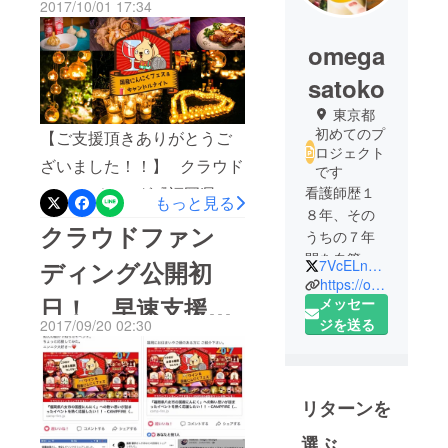
2017/10/01 17:34
た！！！
omega
satoko
東京都
初めてのプ
【ご支援頂きありがとうご
ロジェクト
ざいました！！】 クラウド
です
ファンディング『福岡県八
看護師歴１
もっと見る
８年、その
女市の国産にんにくへの熱
クラウドファン
うちの７年
い思いが詰まったイベント
間を血管カ
ディング公開初
7VcELn9auPGje2V
を熱く応援したい！！』の
テーテル室
https://omegasatoko.com
日！ 早速支援し
（血管専門
メッセー
プロジェクトに参加してく
治療室）に
ジを送る
2017/09/20 02:30
ださいましたパトロンの皆
て頂きありがとう
従事し、多
さま、この度のご支援本当
くの血管の
ございます！！
にありがとうございまし
病気（心筋
リターンを
梗塞や脳梗
た！！ 突然お願いした個人
塞、ガンな
選ぶ
的プロジェクトにも関わら