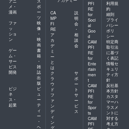
アカデミー
アニ
ス
利用規
PFI
メ・
ポ
約
RE
漫画
ー
CA
説
細則
for
ツ
MP
明
プライ
Soci
ファ
映
FI
会
バシー
al
ッ
像
RE
・
ポリ
Goo
ショ
・
ア
相
シー
d
ン
映
カ
談
特定商
CAM
画
デ
会
取引法
PFI
ゲー
書
ミ
に基づ
RE
ム・
籍
ー
く表記
for
サー
・
と
情報セ
Ente
ビス
雑
は
キュリ
rtain
開発
誌
ク
サ
ティ方
men
出
ラ
ポ
針
t
版
ウ
ー
反社基
CAM
ビジ
ビ
ド
ト
本方針
PFI
ネ
ュ
フ
サ
カスタ
RE
ス・
ー
ァ
ー
マーハ
for
起業
テ
ン
ビ
ラスメ
Spor
ィ
デ
ス
ントに
ts
ー
ィ
対する
CAM
・
ン
考え方
PFI
ヘ
グ