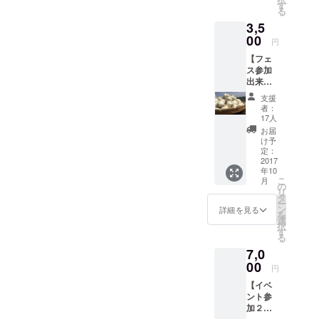
チケッ
す
触れ、今までで一度も経験
る
ト（総
商品開発、
いけど支援しますコース」
3,5
額４，
したことのない、魂が揺さ
オメガオイ
リターンのパトロン様美味
０００
00
円
ぶられる感動の一日となり
ル料理セミ
円
しい福岡八女産有機にんに
【フェ
分）』
ナーや講演
ました！！ プロジェクト終
ス参加
を会場
くが届きましたら様々なお
活動を通じ
出来な
にてお
了まで日にちが短いです
いけど
て、１人で
渡しし
料理にお使い頂き、心ゆく
支援
支援し
ます。
が、福岡八女のにんにくを
者：
も多くの方
ます
まで味わってください♪
（パト
17人
の「健康寿
盛り上げたい、九州を盛り
コー
ロン様
お届
後日、フェス主催者より案
ス】
と分か
命を伸ば
け予
上げたいと願う人達の熱い
★「フ
る内容
定：
内・お知らせのメールがご
す」ことを
ェスの
2017
確認の
思いと同じく、たくさんの
年10
役目として
参加は
上お渡
ざいますので、内容確認い
こ
月
出来な
しとな
人に思いを繋げていきたい
の
活動中
リ
いけど
ただきますようお願い申し
りま
タ
ー
をと思います！！ それか
是非支
す） ★
ン
詳細を見る
を
上げます♪ フェス参加のパ
援した
オリジ
選
ら、支援して頂きました方
択
い！」
ナルワ
す
トロン様につきましては、
る
という
イング
へ早速お礼メールをしたい
7,0
感動的
ラスを
『事前に席を予約して頂く
にあり
00
プレゼ
のですが、パトロン様の本
円
がたい
事をお勧めする案内』がご
ント ★
【イベ
名がプロジェクト募集終了
パトロ
余った
ざいますのでご留意くださ
ント参
ン様
チケッ
後にならないと分からず、
加２名
に、福
トは、
い♪ この度のクラウド