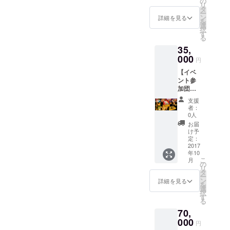
分追加
の
いいた
録して
ま、この度は本当にありが
リ
キャン
チケッ
タ
しま
頂き、
ー
ドルの
ト）×２
ン
す。 ※
詳細を見る
席の予
とうございます！！ 改めて
を
明かり
名様分
選
募集期
約確保
択
で癒さ
（総額
皆様のご支援に感謝申し上
す
間終了
をお勧
る
れるひ
８，０
直後、
めして
げます！！ オメガさと子
35,
ととき
００円
主催者
いま
を仲間
000
分）』
からの
す。以
円
と一緒
を会場
案内
下の
【イベ
に過ご
にてお
メール
URLか
ント参
しませ
渡しし
が届き
らLINE
加団体
んか？
ます。
ます♪
＠に登
１０名
★『国
（パト
録し
支援
様コー
産にん
ロン様
者：
て、
ス】 美
にく
と分か
0人
「食
味しい
フェス
る内容
お届
フェス
にんに
（３，
確認の
け予
予約希
くを堪
０００
定：
上お渡
望」と
能しな
2017
円分チ
しとな
メッ
年10
がら幻
ケット
りま
セージ
こ
月
想的な
+１，０
の
す） ★
をお送
リ
キャン
００円
タ
オリジ
りくだ
ー
ドルの
分追加
ン
ナルワ
詳細を見る
さい。
を
明かり
チケッ
選
イング
担当ス
択
で癒さ
ト）×５
す
ラスを
タッフ
る
れるひ
名様分
プレゼ
が返信
70,
ととき
（総額
ント ★
いたし
を仲間
000
２０，
余った
円
ます。
と一緒
０００