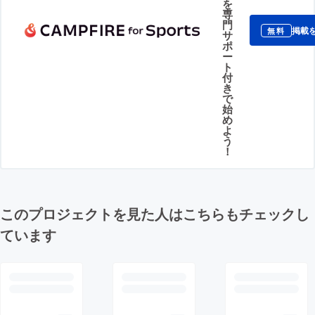
を
専
門
掲載
無料
サ
ポ
ー
ト
付
き
で
始
め
よ
う
！
このプロジェクトを見た人はこちらもチェックし
ています