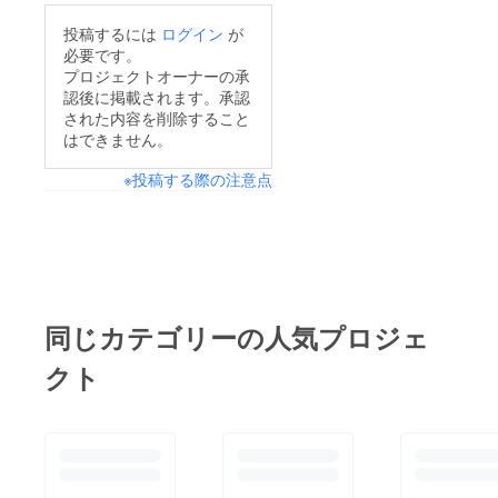
は、久しぶりに、一
チームにも必ず受け継
投稿するには
ログイン
が
旦、全体での練習はお
がれていくものと信じ
必要です。
休み。痛めた腰など宮
プロジェクトオーナーの承
ています。本プロジェ
認後に掲載されます。承認
崎での激戦での疲れな
クトはまもなく終了い
された内容を削除すること
どをしっかり癒し、次
たしますが、いただい
はできません。
のチームの活動に備え
たご支援への感謝の気
※投稿する際の注意点
たいと思います。帰路
持ちを忘れずに、より
1ご褒美としてアイス
輝くチームとなるよ
クリーム帰路2熊本か
う、引き続き頑張りま
ら新幹線で帰ってきま
すので、これからも応
した
援していただきますよ
同じカテゴリーの人気プロジェ
うに、宜しくお願い致
します。この度は、ご
クト
支援いただき、誠にあ
りがとうございまし
た。掛川桔梗女子ソフ
ト