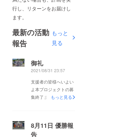
行し、リターンをお届けし
ます。
最新の活動
もっと
報告
見る
御礼
2021/08/31 23:57
支援者の皆様へいよい
よ本プロジェクトの募
集終了まであと僅かと
もっと見る
なりました。７月より
スタートし、約２ヶ月
間、プロジェクト立ち
8月11日 優勝報
上げ当初目標としてい
告
た春夏優勝の全国制覇