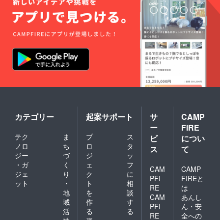
カテゴリー
起案サポート
サ
CAMP
ー
FIRE
テク
ま
プ
ス
ビ
につい
ノロ
ち
ロ
タ
ス
て
ジー
づ
ジ
ッ
・ガ
く
ェ
フ
CAM
CAMP
ジェ
り
ク
に
PFI
FIREと
ット
・
ト
相
RE
は
地
を
談
CAM
あんし
域
作
す
PFI
ん・安
活
る
る
RE
全への