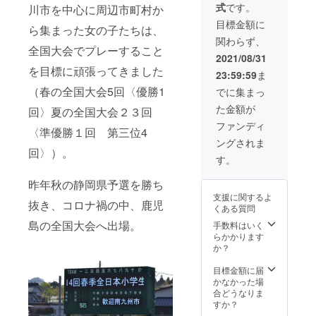
式
です。
川市を中心に周辺市町村か
綿
100％
目標金額に
ら集まった女の子たちは、
日本製
関わらず、
今治
全国大会でプレーすること
産）
2021/08/31
を目標に頑張ってきました
23:59:59
ま
（春の全国大会5回〈優勝1
でに集まっ
た金額が
回〉夏の全国大会２３回
ファンディ
〈準優勝１回 第三位4
ングされま
回〉）。
す。
昨年秋の静岡県予選を勝ち
支援に関するよ
抜き、コロナ禍の中、鹿児
くある質問
島の全国大会へ出場。
手数料はいく
らかかります
か？
目標金額に届
かなかった場
合どうなりま
すか？