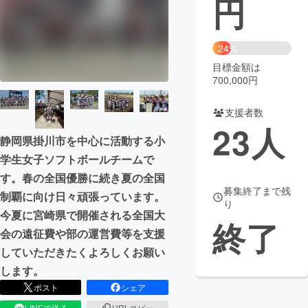
円
まちづくり・地域活性化
24%
目標金額は
CAMPFIRE for Social Good
CAMPFIRE Creation
700,000円
CAMPFIREふるさと納税
machi-ya
コミュニティ
支援者数
23
人
静岡県掛川市を中心に活動する小
学生女子ソフトボールチームで
す。春の全国優勝に続き夏の全国
募集終了まで残
制覇に向け日々頑張っています。
り
今夏に宮崎県で開催される全国大
終了
会の遠征費や部の運営費等を支援
していただきたくよろしくお願い
します。
ポスト
シェア
LINEで送る
URLコピー