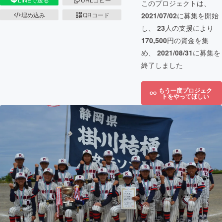
このプロジェクトは、
埋め込み
QRコード
2021/07/02
に募集を開始
し、
23
人の支援により
170,500
円の資金を集
め、
2021/08/31
に募集を
終了しました
もう一度プロジェク
トをやってほしい