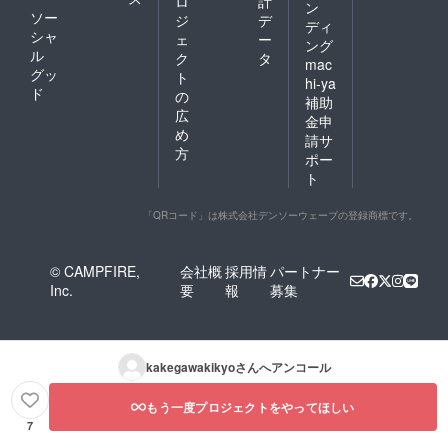
ロ
計
ン
ソー
ジ
デ
ディ
シャ
ェ
ー
ング
ル
ク
タ
mac
グッ
ト
hi-ya
ド
の
補助
広
金申
め
請サ
方
ポー
ト
「QRコード」は株式会社デンソーウェーブの登録商標です。
© CAMPFIRE,
会社概
採用情
パートナー
Inc.
要
報
募集
kakegawakikyo
さんへアンコール
もう一度プロジェクトをやってほしい
7