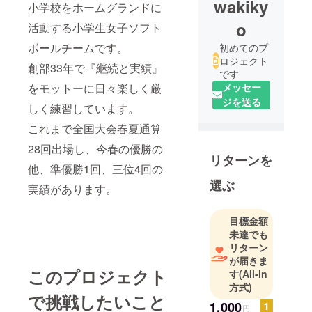
wakiky
小学校をホームグランドに
o
活動する小学生女子ソフト
ボールチームです。
初めてのプ
ロジェクト
創部33年で『継続と実績』
です
をモットーに日々楽しく厳
メッセー
ジを送る
しく練習しています。
これまで全国大会春夏通算
28回出場し、今春の優勝の
リターンを
他、準優勝1回、三位4回の
選ぶ
実績があります。
目標金額
未達でも
リターン
が届きま
このプロジェクト
す
(All-in
方式)
で挑戦したいこと
1,000
円