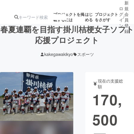
新
ロ
規
グ
会
プロジェクトを掲
はじ
プロジェクト
/
載するには
める
をさがす
イ
員
ン
登
春夏連覇を目指す掛川桔梗女子ソフト
録
応援プロジェクト
人気のプロ
注目のリ
注目の新着プロ
募集終了が近いプ
もうすぐ公開
kakegawakikyo
スポーツ
ジェクト
ターン
ジェクト
ロジェクト
されます
アート・写真
音楽
現在の支援総
額
170,
テクノロジー・ガジェット
ゲーム・サ
500
映像・映画
書籍・雑誌
ビジネス・起業
チャレンジ