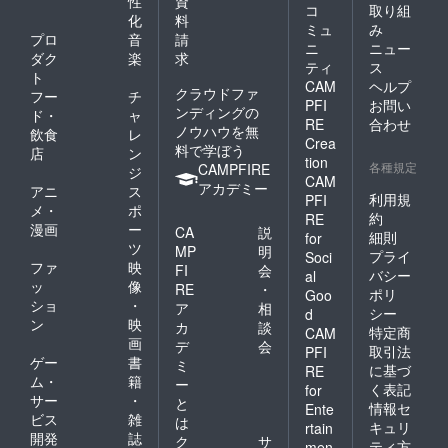
性
資
コ
取り組
化
料
ミュ
み
プロ
音
請
ニ
ニュー
ダク
楽
求
ティ
ス
ト
CAM
ヘルプ
クラウドファ
フー
チ
PFI
お問い
ンディングの
ド・
ャ
RE
合わせ
ノウハウを無
飲食
レ
Crea
料で学ぼう
店
ン
tion
各種規定
CAMPFIRE
ジ
CAM
アカデミー
アニ
ス
利用規
PFI
メ・
ポ
約
RE
漫画
ー
CA
説
細則
for
ツ
MP
明
プライ
Soci
ファ
映
FI
会
バシー
al
ッ
像
RE
・
ポリ
Goo
ショ
・
ア
相
シー
d
ン
映
カ
談
特定商
CAM
画
デ
会
取引法
PFI
ゲー
書
ミ
に基づ
RE
ム・
籍
ー
く表記
for
サー
・
と
情報セ
Ente
ビス
雑
は
キュリ
rtain
開発
誌
ク
サ
ティ方
men