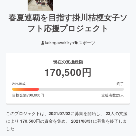
春夏連覇を目指す掛川桔梗女子ソ
フト応援プロジェクト
kakegawakikyo
スポーツ
現在の支援総額
170,500
円
終了
24
%達成
目標金額
700,000
円
支援者数
23
人
このプロジェクトは、
2021/07/02
に募集を開始し、
23
人の支援
により
170,500
円の資金を集め、
2021/08/31
に募集を終了しま
した