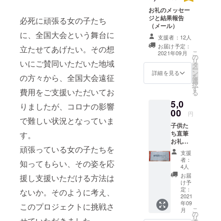
お礼のメッセー
ジと結果報告
必死に頑張る女の子たち
（メール）
に、全国大会という舞台に
支援者：12人
お届け予定：
立たせてあげたい。その想
こ
2021年09月
の
リ
いにご賛同いただいた地域
タ
ー
ン
詳細を見る
の方々から、全国大会遠征
を
選
択
す
費用をご支援いただいてお
る
5,0
りましたが、コロナの影響
00
円
で難しい状況となっていま
子供た
ち直筆
す。
お礼の
頑張っている女の子たちを
ポスト
支援
カード
者：
知ってもらい、その姿を応
結果報
4人
告 チー
お届
援し支援いただける方法は
ム名入
け予
り桔梗
定：
ないか。そのように考え、
特製タ
2021
年09
オル1枚
このプロジェクトに挑戦さ
こ
月
（サイ
の
リ
せていただきました。
ズ約