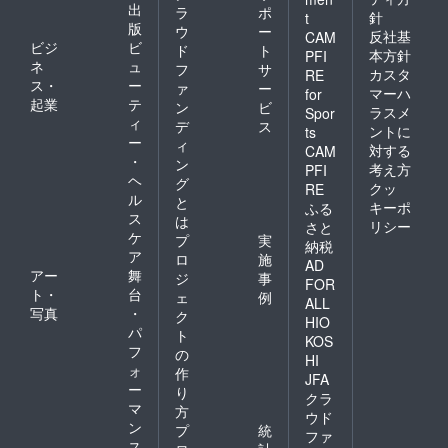
出
ラ
ポ
針
t
版
ウ
ー
反社基
CAM
ビジ
ビ
ド
ト
本方針
PFI
ネ
ュ
フ
サ
カスタ
RE
ス・
ー
ァ
ー
マーハ
for
起業
テ
ン
ビ
ラスメ
Spor
ィ
デ
ス
ントに
ts
ー
ィ
対する
CAM
・
ン
考え方
PFI
ヘ
グ
クッ
RE
ル
と
キーポ
ふる
ス
は
リシー
さと
ケ
プ
実
納税
ア
ロ
施
AD
アー
舞
ジ
事
FOR
ト・
台
ェ
例
ALL
写真
・
ク
HIO
パ
ト
KOS
フ
の
HI
ォ
作
JFA
ー
り
クラ
マ
方
ウド
ン
プ
統
ファ
ス