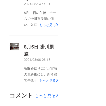
2021/08/14 11:31
も果たすことができま
した。これもひとえ
8月11日の午後、チー
に、２３名の皆様から
ムで掛川市役所に伺
のご支援をいただいた
い、久保田市長に優勝
もっと見る
からこそ、ここに改め
報告をしました。宮崎
て御礼申し上げます。
での激戦下でのユニ
夏の全国大会も終了
フォーム姿とは異な
8月5日 掛川凱
し、五年生以下を中心
り、なんとなく安心感
としたチームでのス
旋
と充実感が溢れたチー
タートを切ろうとして
2021/08/06 06:18
ムの姿に、一回り大き
いた最中、静岡県にも
くなった印象です。忙
激闘を繰り広げた宮崎
緊急事態宣言が発令さ
しい中、こうした優勝
の地を後にし、新幹線
れ、チームとしての活
報告の場を準備いただ
で午後８時頃、掛川駅
もっと見る
動も大きく制限されて
いた市長や掛川市役所
に帰ってきました。掛
います。ただ、今回の
の皆様及び関係者の皆
川駅では、関係者の方
全国大会での経験は、
コメント
もっと見る
様に感謝したいと思い
など多数の歓迎を受け
子供たちには非常良い
ます。
ました。今週末の連休
経験・自信となり、新