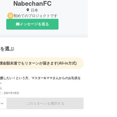
NabechanFC
日本
初めてのプロジェクトです
メッセージを送る
を選ぶ
標金額未達でもリターンが届きます
(All-in方式)
援したい！という方、マスター&ママさんからのお礼状を
。
人
：2021年09月
このリターンを選択する
る