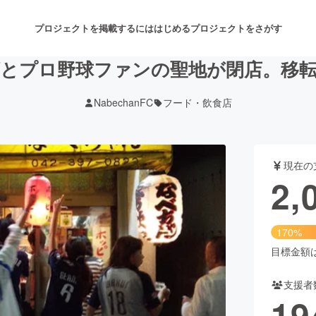
プロジェクトを掲載するには
はじめる
プロジェクトをさがす
とプロ野球ファンの聖地が閉店。移
NabechanFC
フード・飲食店
注目のリターン
注目の新着プロジェクト
募集終了が近いプロジェクト
も
現在の
音楽
舞台・パフォーマンス
2,
ゲーム・サービス開発
フード・飲食店
170%
書籍・雑誌出版
アニメ・漫画
目標金額は1
支援者
チャレンジ
ビューティー・ヘルスケ
19