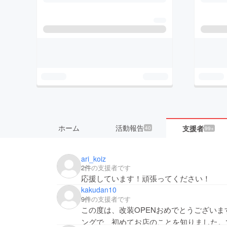
ホーム
活動報告
支援者
40
99+
ari_koiz
2件
の支援者です
応援しています！頑張ってください！
kakudan10
9件
の支援者です
この度は、改装OPENおめでとうござい
ングで、初めてお店のことを知りました。