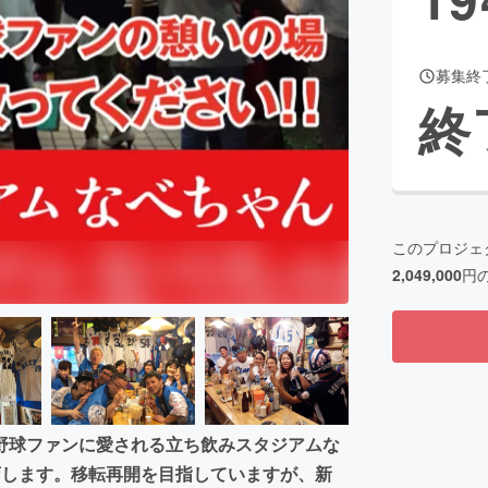
募集終
CAMPFIRE for Social Good
CAMPFIRE Creation
終
CAMPFIREふるさと納税
machi-ya
コミュニティ
このプロジェ
2,049,000
円
野球ファンに愛される立ち飲みスタジアムな
店します。移転再開を目指していますが、新