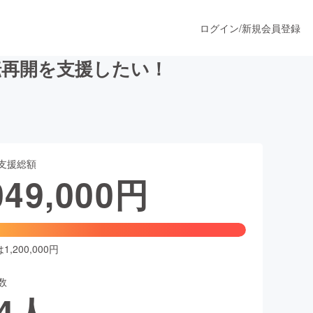
ログイン
/
新規会員登録
転再開を支援したい！
うすぐ公開されます
支援総額
プロダクト
049,000
円
ファッション
スポーツ
,200,000円
数
ア
ソーシャルグッド
4
人