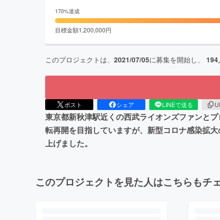
170
%達成
目標金額
1,200,000
円
このプロジェクトは、
2021/07/05
に募集を開始し、
194
ポスト
シェア
LINEで送る
U
東京都新秋津駅近くの西武ライオンズファンとプ
転再開を目指していますが、新型コロナ感染拡大
上げました。
このプロジェクトを見た人はこちらもチ