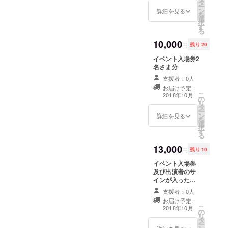
タ
ー
ン
詳細を見る
を
選
択
す
る
10,000
円
残り20
イベント入場券2
名さま分
支援者：0人
お届け予定：
こ
2018年10月
の
リ
タ
ー
ン
詳細を見る
を
選
択
す
る
13,000
円
残り10
イベント入場券
及び出演者のサ
インが入ったオ
リジナルTシャツ
支援者：0人
（出演者は６組
お届け予定：
の予定）
こ
2018年10月
の
リ
タ
ー