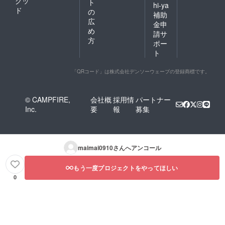
グッ
ト
hi-ya
ド
の
補助
広
金申
め
請サ
方
ポー
ト
「QRコード」は株式会社デンソーウェーブの登録商標です。
© CAMPFIRE,
会社概
採用情
パートナー
Inc.
要
報
募集
maimai0910
さんへアンコール
もう一度プロジェクトをやってほしい
0