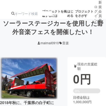
新
ロ
規
グ
会
プロジェクトを掲
はじ
プロジェクト
/
載するには
める
をさがす
イ
員
ン
登
ソーラーステージカーを使用した野
録
外音楽フェスを開催したい！
人気のプロ
注目のリ
注目の新着プロ
募集終了が近いプ
もうすぐ公開
maimai0910
音楽
ジェクト
ターン
ジェクト
ロジェクト
されます
アート・写真
音楽
現在の支援総
額
0
円
テクノロジー・ガジェット
ゲーム・サ
映像・映画
書籍・雑誌
0%
目標金額は
1,000,000円
ビジネス・起業
チャレンジ
2018年秋に、千葉県の白子町に