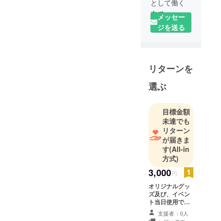
として働く
中で、一人
メッセー
のストリー
ジを送る
トミュージ
シャンとの
出逢いが
リターンを
きっかけ
で、退職後
選ぶ
マネー
ジャー業を
務め、現在
目標金額
未達でも
は都内の
リターン
バーでブッ
が届きま
キングマ
す
(All-in
ネージャー
方式)
を担当中。
3,000
円
オリジナルグッ
ズ及び、イベン
ト当日使用でき
る1ドリンク券
支援者：0人