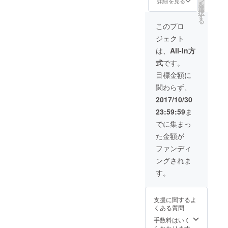
ン
詳細を見る
を
選
択
す
る
このプロ
ジェクト
は、
All-In方
式
です。
目標金額に
関わらず、
2017/10/30
23:59:59
ま
でに集まっ
た金額が
ファンディ
ングされま
す。
支援に関するよ
くある質問
手数料はいく
らかかります