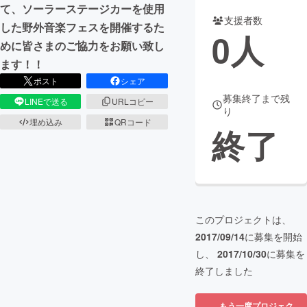
て、ソーラーステージカーを使用
支援者数
まちづくり・地域活性化
した野外音楽フェスを開催するた
0
人
めに皆さまのご協力をお願い致し
ます！！
CAMPFIRE for Social Good
CAMPFIRE Creation
ポスト
シェア
CAMPFIREふるさと納税
machi-ya
コミュニティ
募集終了まで残
LINEで送る
URLコピー
り
埋め込み
QRコード
終了
このプロジェクトは、
2017/09/14
に募集を開始
し、
2017/10/30
に募集を
終了しました
もう一度プロジェク