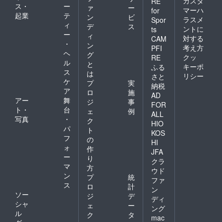
カスタ
RE
ス・
ー
ァ
ー
マーハ
for
起業
テ
ン
ビ
ラスメ
Spor
ィ
デ
ス
ントに
ts
ー
ィ
対する
CAM
・
ン
考え方
PFI
ヘ
グ
クッ
RE
ル
と
キーポ
ふる
ス
は
リシー
さと
ケ
プ
実
納税
ア
ロ
施
AD
アー
舞
ジ
事
FOR
ト・
台
ェ
例
ALL
写真
・
ク
HIO
パ
ト
KOS
フ
の
HI
ォ
作
JFA
ー
り
クラ
マ
方
ウド
ン
プ
統
ファ
ス
ロ
計
ン
ソー
ジ
デ
ディ
シャ
ェ
ー
ング
ル
ク
タ
mac