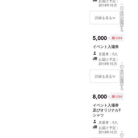
お届け予定：
こ
2018年10月
の
リ
タ
ー
ン
詳細を見る
を
選
択
す
る
5,000
円
残り50
イベント入場券
支援者：0人
お届け予定：
こ
2018年10月
の
リ
タ
ー
ン
詳細を見る
を
選
択
す
る
8,000
円
残り30
イベント入場券
及びオリジナルT
シャツ
支援者：0人
お届け予定：
こ
2018年10月
の
リ