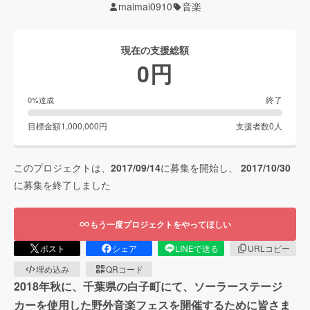
maimai0910
音楽
現在の支援総額
0
円
終了
0
%達成
目標金額
1,000,000
円
支援者数
0
人
このプロジェクトは、
2017/09/14
に募集を開始し、
2017/10/30
に募集を終了しました
もう一度プロジェクトをやってほしい
ポスト
シェア
LINEで送る
URLコピー
埋め込み
QRコード
2018年秋に、千葉県の白子町にて、ソーラーステージ
カーを使用した野外音楽フェスを開催するために皆さま