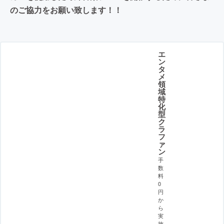
のご協力をお願い致します！！
エ
ン
タ
メ
領
域
特
化
型
ク
ラ
フ
ァ
ン
手
数
料
0
円
か
ら
実
施