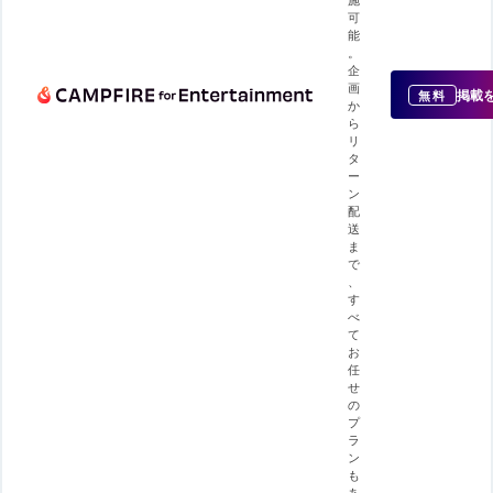
可
能
。
企
画
掲載
無料
か
ら
リ
タ
ー
ン
配
送
ま
で
、
す
べ
て
お
任
せ
の
プ
ラ
ン
も
あ