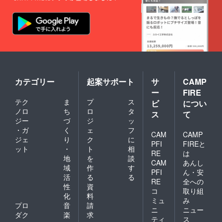
カテゴリー
起案サポート
サ
CAMP
ー
FIRE
テク
ま
プ
ス
ビ
につい
ノロ
ち
ロ
タ
ス
て
ジー
づ
ジ
ッ
・ガ
く
ェ
フ
CAM
CAMP
ジェ
り
ク
に
PFI
FIREと
ット
・
ト
相
RE
は
地
を
談
CAM
あんし
域
作
す
PFI
ん・安
活
る
る
RE
全への
性
資
コ
取り組
化
料
ミュ
み
プロ
音
請
ニ
ニュー
ダク
楽
求
ティ
ス