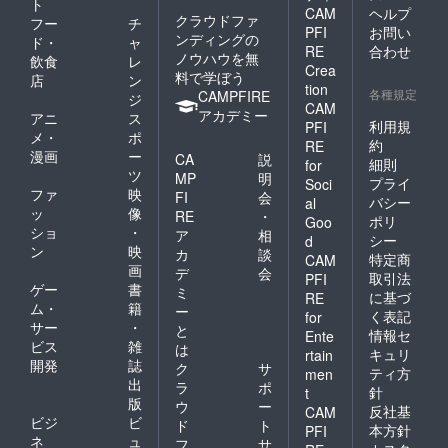
ト
CAM
ヘルプ
クラウドファ
フー
チ
PFI
お問い
ンディングの
ド・
ャ
RE
合わせ
ノウハウを無
飲食
レ
Crea
料で学ぼう
店
ン
tion
各種規定
CAMPFIRE
ジ
CAM
アカデミー
アニ
ス
利用規
PFI
メ・
ポ
約
RE
漫画
ー
CA
説
細則
for
ツ
MP
明
プライ
Soci
ファ
映
FI
会
バシー
al
ッ
像
RE
・
ポリ
Goo
ショ
・
ア
相
シー
d
ン
映
カ
談
特定商
CAM
画
デ
会
取引法
PFI
ゲー
書
ミ
に基づ
RE
ム・
籍
ー
く表記
for
サー
・
と
情報セ
Ente
ビス
雑
は
キュリ
rtain
開発
誌
ク
サ
ティ方
men
出
ラ
ポ
針
t
版
ウ
ー
反社基
CAM
ビジ
ビ
ド
ト
本方針
PFI
ネ
ュ
フ
サ