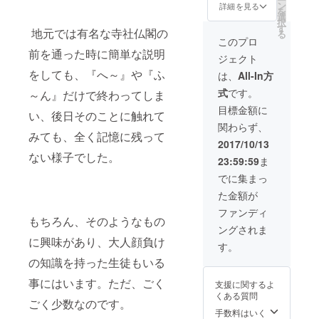
前先
リップ
ン
詳細を見る
を
行》 ○
バッグ5
選
択
あども
個入(掲
す
地元では有名な寺社仏閣の
る
いミニ
載許可
このプロ
写真集
済)
前を通った時に簡単な説明
ジェクト
～足利
の歴史
をしても、『へ～』や『ふ
は、
All-In方
と文化
式
です。
～ん』だけで終わってしま
～
photo
目標金額に
い、後日そのことに触れて
by 折田
関わらず、
利弘
みても、全く記憶に残って
《発売
2017/10/13
前先
ない様子でした。
23:59:59
ま
行》 ○
珈の菓
でに集まっ
オリジ
た金額が
ナル
コー
ファンディ
もちろん、そのようなもの
ヒード
ングされま
リップ
に興味があり、大人顔負け
バッグ5
す。
個入(掲
の知識を持った生徒もいる
載許可
済) ○
事にはいます。ただ、ごく
支援に関するよ
ジャン
くある質問
パーへ
ごく少数なのです。
のお名
手数料はいく