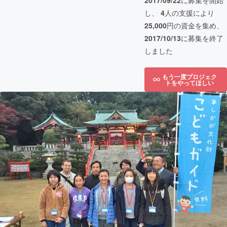
2017/09/22
に募集を開始
し、
4
人の支援により
25,000
円の資金を集め、
2017/10/13
に募集を終了
しました
もう一度プロジェク
トをやってほしい