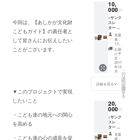
10,
000
円
○サンク
今回は、【あしかが文化財
スレ
ター ○
こどもガイド】の責任者と
あども
支援
いポス
して皆さんにお伝えしたい
者：
トカー
1人
ド3枚
ことがございます。
お届
セッ
け予
ト
定：
photo
2017
年12
by 折田
こ
月
利弘
の
リ
《発売
タ
ー
前先
ン
詳細を見る
を
行》 ○
選
▼このプロジェクトで実現
択
あども
す
る
いミニ
したいこと
20,
写真集
～足利
000
円
の歴史
・こども達の地元への関心
○サンク
と文化
スレ
～
を高める
ター ○
photo
あども
by 折田
支援
・こども達の心の成長を促
いポス
利弘
者：