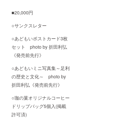
■20,000円
○サンクスレター
○あどもいポストカード3枚
セット photo by 折田利弘
《発売前先行》
○あどもいミニ写真集～足利
の歴史と文化～ photo by
折田利弘《発売前先行》
○珈の菓オリジナルコーヒー
ドリップバッグ5個入(掲載
許可済)