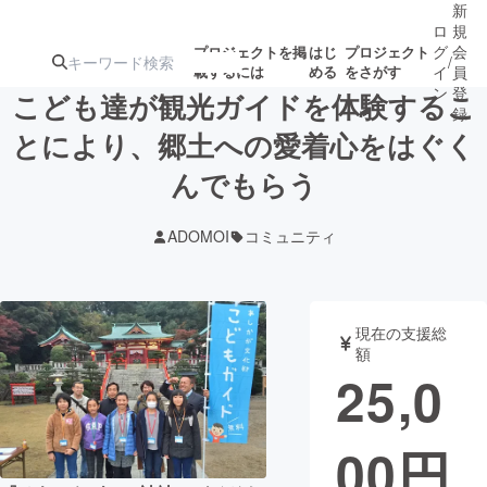
新
ロ
規
グ
会
プロジェクトを掲
はじ
プロジェクト
/
載するには
める
をさがす
イ
員
ン
登
こども達が観光ガイドを体験するこ
録
とにより、郷土への愛着心をはぐく
んでもらう
人気のプロ
注目のリ
注目の新着プロ
募集終了が近いプ
もうすぐ公開
ジェクト
ターン
ジェクト
ロジェクト
されます
ADOMOI
コミュニティ
アート・写真
音楽
現在の支援総
テクノロジー・ガジェット
ゲーム・サ
額
25,0
映像・映画
書籍・雑誌
00
円
ビジネス・起業
チャレンジ