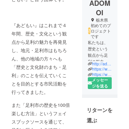
ADOM
OI
栃木県
『あどもい』はこれまで４
初めてのプ
ロジェクト
年間、歴史・文化という観
です
点から足利の魅力を再発見
私たちは、
歴史という
し、地元・足利市はもちろ
観点から足
ん、他の地域の方々へも
利の魅力を
http://adomoi.separate.jp/
「歴史と文化財のまち・足
再発見し、
https://www.facebook.com/bunkazaixadomoi/
地元・足利
https://www.facebook.com/%E8%B6%B3%E5%88%A9%E6%96%87%E5%8C%96%E8%B2%A1%E3%83%91%E3%83%88%E3%83%AD%E3%83%BC%E3%83%AB%E9%9A%8A-237138986351882/?ref=br_rs
利」のことを伝えていくこ
メッセー
市はもちろ
とを目的とする市民活動を
ジを送る
ん、他の地
行ってきました。
域の方々へ
も「歴史と
また「足利市の歴史を100倍
文化財のま
リターンを
ち・足利」
楽しむ方法」というフェイ
のことを伝
選ぶ
スブックソースを通じて、
えていくこ