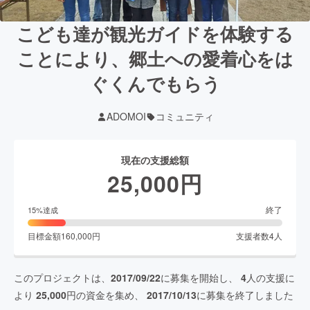
こども達が観光ガイドを体験する
ことにより、郷土への愛着心をは
ぐくんでもらう
ADOMOI
コミュニティ
現在の支援総額
25,000
円
終了
15
%達成
目標金額
160,000
円
支援者数
4
人
このプロジェクトは、
2017/09/22
に募集を開始し、
4
人の支援に
より
25,000
円の資金を集め、
2017/10/13
に募集を終了しました