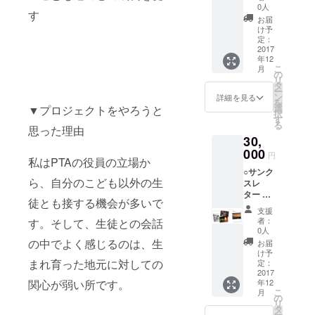
トカー
《発売
0人
す
ド3枚
前先
お届
セッ
行》
け予
ト
定：
photo
2017
年12
by 折田
こ
月
利弘
の
リ
《発売
タ
ー
前先
ン
詳細を見る
を
行》 ○
選
▼プロジェクトをやろうと
択
あども
す
る
いミニ
思った理由
30,
写真集
～足利
000
円
私はPTAの役員の立場か
の歴史
○サンク
と文化
ら、自分のこども以外の生
スレ
～
ター ○
photo
徒とも接する機会が多いで
あども
by 折田
支援
いポス
利弘
者：
す。そして、生徒との会話
トカー
《発売
0人
ド3枚
前先
の中でよく感じるのは、生
お届
セッ
行》 ○
け予
ト
まれ育った地元に対しての
珈の菓
定：
photo
2017
オリジ
関心が弱い所です。
年12
by 折田
ナル
こ
月
利弘
コー
の
リ
《発売
ヒード
タ
ー