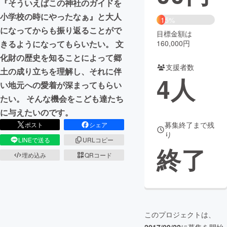
『そういえばこの神社のガイドを
小学校の時にやったなぁ』と大人
まちづくり・地域活性化
15%
になってからも振り返ることがで
目標金額は
160,000円
きるようになってもらいたい。 文
CAMPFIRE for Social Good
CAMPFIRE Creation
化財の歴史を知ることによって郷
CAMPFIREふるさと納税
machi-ya
コミュニティ
支援者数
土の成り立ちを理解し、それに伴
4
人
い地元への愛着が深まってもらい
たい。 そんな機会をこども達たち
に与えたいのです。
募集終了まで残
ポスト
シェア
り
LINEで送る
URLコピー
終了
埋め込み
QRコード
このプロジェクトは、