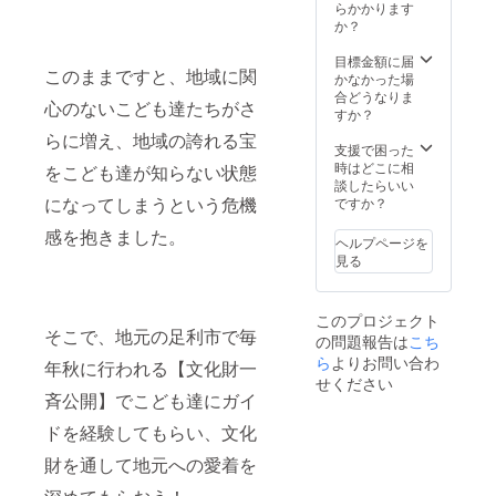
前・社
らかかります
名の表
か？
記
目標金額に届
このままですと、地域に関
かなかった場
合どうなりま
心のないこども達たちがさ
すか？
らに増え、地域の誇れる宝
支援で困った
時はどこに相
をこども達が知らない状態
談したらいい
になってしまうという危機
ですか？
感を抱きました。
ヘルプページを
見る
このプロジェクト
そこで、地元の足利市で毎
の問題報告は
こち
ら
よりお問い合わ
年秋に行われる【文化財一
せください
斉公開】でこども達にガイ
ドを経験してもらい、文化
財を通して地元への愛着を