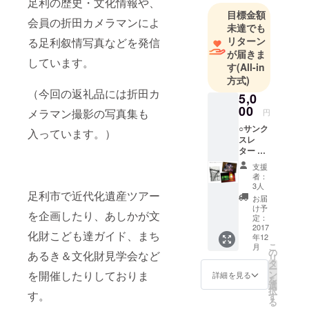
足利の歴史・文化情報や、
とを目的と
目標金額
する市民団
会員の折田カメラマンによ
未達でも
体です。
リターン
る足利叙情写真などを発信
が届きま
しています。
私たちは
す
(All-in
方式)
『歴史と文
（今回の返礼品には折田カ
化のまち・
5,0
00
足利』の“歴
メラマン撮影の写真集も
円
史”という事
○サンク
入っています。）
スレ
象にスポッ
ター ○
トを当て、
あども
支援
足利の魅力
いポス
者：
トカー
を再発見し
3人
足利市で近代化遺産ツアー
ド3枚
お届
伝えていく
セッ
け予
を企画したり、あしかが文
ことを目的
ト
定：
photo
2017
に、有志に
化財こども達ガイド、まち
年12
by 折田
こ
よって設立
月
利弘
の
あるき＆文化財見学会など
リ
《発売
された市民
タ
ー
前先
を開催したりしておりま
ン
詳細を見る
団体です。
を
行》
選
択
す。
す
る