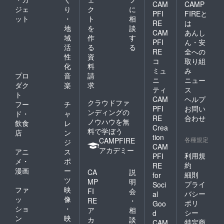
CAM
CAMP
ジェ
り
ク
に
PFI
FIREと
ット
・
ト
相
RE
は
地
を
談
CAM
あんし
域
作
す
PFI
ん・安
活
る
る
RE
全への
性
資
コ
取り組
化
料
ミュ
み
プロ
音
請
ニ
ニュー
ダク
楽
求
ティ
ス
ト
CAM
ヘルプ
クラウドファ
フー
チ
PFI
お問い
ンディングの
ド・
ャ
RE
合わせ
ノウハウを無
飲食
レ
Crea
料で学ぼう
店
ン
tion
各種規定
CAMPFIRE
ジ
CAM
アカデミー
アニ
ス
利用規
PFI
メ・
ポ
約
RE
漫画
ー
CA
説
細則
for
ツ
MP
明
プライ
Soci
ファ
映
FI
会
バシー
al
ッ
像
RE
・
ポリ
Goo
ショ
・
ア
相
シー
d
ン
映
カ
談
特定商
CAM