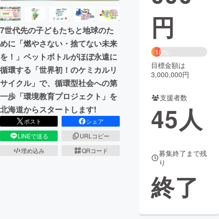
円
まちづくり・地域活性化
7世代先の子どもたちと地球のた
めに「燃やさない・捨てない未来
CAMPFIRE for Social Good
CAMPFIRE Creation
18%
を！」ペットボトルがほぼ永遠に
CAMPFIREふるさと納税
machi-ya
コミュニティ
目標金額は
循環する「世界初！のケミカルリ
3,000,000円
サイクル」で、循環型社会への第
一歩「環境教育プロジェクト」を
支援者数
45
人
北海道からスタートします!
ポスト
シェア
LINEで送る
URLコピー
埋め込み
QRコード
募集終了まで残
り
終了