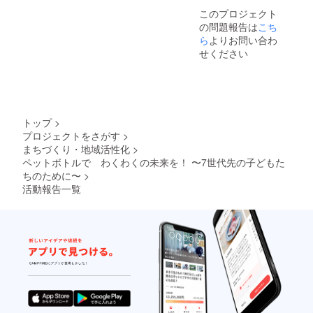
来の子
このプロジェクト
供たち
の問題報告は
こち
のため
にご協
ら
よりお問い合わ
力いた
せください
だきあ
りがと
うござ
いま
す。 ボ
トルス
トップ
>
カッ
プロジェクトをさがす
>
シュ購
まちづくり・地域活性化
>
入後、
メール
ペットボトルで わくわくの未来を！ 〜7世代先の子どもた
にてお
ちのために〜
>
知らせ
活動報告一覧
をさせ
ていた
だきま
す。