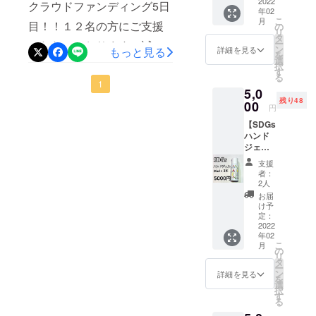
パー1・2級
の生徒
2022
クラウドファンディング5日
年02
り続けています。そんな
さんが
食品衛生責
こ
月
目！！１２名の方にご支援
つくっ
の
リ
中、具体的に動くことを今
任者
た
タ
ー
いただいております。誠に
BRING
1994年に結
ン
詳細を見る
もっと見る
回決めたのです。 それ
を
オリジ
選
婚10年目で
ありがとうございます。ど
択
ナル巾
す
が、ペットボトルのケミカ
る
夫を病気で
着&札幌
んなプロジェクトなのか？
1
5,0
ルリサイクルワンチーム北
銘菓詰
亡くしたこ
残り48
まだ、わからないという方
め合わ
00
円
とをきっか
海道の仲間は、子ども・学
せ。 高
がいらっしゃるかと思いま
【SDGs
けに、3人の
校生が
生・ママさん・起業家・会
ハンド
古着を
子どもを育
すので、こちらで、お伝え
ジェル
集め、
社員など様々な仲間がいま
てるために
30ml×
デザイ
をさせて頂きます。現在、
支援
３本＆
す。年齢関係なく、皆でワ
ンして
34歳で有限
者：
お礼の
プラスチックは世界的な環
エコ
2人
会社テック
クワクしながらこの活動を
メッ
バック
お届
境課題になっています。で
サプライを
セー
を作成
け予
進めたいのです。そこで、
ジ】
しまし
定：
創業しまし
も プラスチックが悪いわ
「ヘラ
2022
た。 全
日常で集めやすい「ペット
た。
年02
ルボ
国の方
けではありません。私たち
こ
月
ニィデ
ボトル」に目を向けまし
2002年に株
に未来
の
リ
ザイ
の使い方を変えてCO2や海
の環境
タ
式会社に変
ー
た。 ペットボトルは、世
ン」破
のため
ン
詳細を見る
を
更した際、
洋プラの削減、燃やさない
棄され
に動い
選
界で最も流通している食品
択
るシュ
ている
す
ある弁護士
リサイクルで地球温暖化防
る
レッ
高校生
容器の一つ。1分間に100万
の先生に言