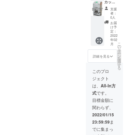
うござ
す。 無
の位置
カッ
いま
記入の
に 「個
シュに
支援
す。 ボ
場合
人名、
クレ
者：
トルス
は、ボ
企業
ジット
0人
カッ
トルス
名、団
掲載＆
お届
シュ購
カッ
体名、
教育プ
け予
入後、
シュへ
匿名」
ログラ
定：
メール
の記載
などご
ム動
2022
年02
にてお
が出来
希望の
画】※備
こ
月
知らせ
ません
ネーム
考欄へ
の
リ
をさせ
ので、
を掲載
掲載名
タ
ー
ていた
ご了承
いたし
を必ず
ン
詳細を見る
を
だきま
くださ
ます。
記載く
選
択
す。
い。 未
【必
ださ
す
る
来の子
須】備
い。
このプロ
供たち
考欄に
購入し
ジェクト
のため
掲載名
たボト
にご協
の記載
ルス
は、
All-In方
力いた
をお願
カッ
式
です。
だきあ
いいた
シュ写
りがと
しま
真赤枠
目標金額に
うござ
す。 無
の位置
関わらず、
いま
記入の
に 「個
す。 ボ
場合
人名、
2022/01/15
トルス
は、ボ
企業
23:59:59
ま
カッ
トルス
名、団
シュ購
カッ
体名、
でに集まっ
入後、
シュへ
匿名」