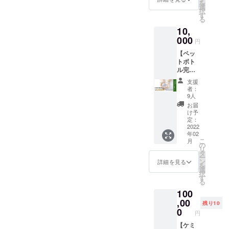
を
気の大人たちが動き始めま
い！ と
動画を
選
トボトルでつくるワクワク
択
いう方
お送り
す
した。 一緒に活動をして
る
へこち
させて
の未来https://camp-
10,
らのリ
いただ
くださる仲間を探していま
fire.jp/projects/view/451385
ターン
000
きま
円
す。ペットボトルでわくわ
をご用
す。 支
ONE TEAM HOKKAIDO 仲
【ペッ
意いた
援額は
くの未来を！〜７世代先の
トボト
しまし
3000円
間を募集しています！
ル完全
た。 ・
から。 ♦︎
子どもたちのために〜」
循環を
BRING
お気持
▼【クラファンチーム】北
支援
支援し
BOTTL
ちに応
https://camp-
者：
たい
海道循環型社会へ！ペット
Eコン
じて上
9人
&BBC
fire.jp/projects/view/451385
ソーシ
乗せ支
お届
ボトルの未来・子どもたち
動画&岩
アム動
援も可
け予
▼【クラファンチーム】北
元美智
画 ・運
定：
能で
の未来Facebookグループに
彦イン
2022
営メン
す。 ご
海道循環型社会へ！ペット
年02
タ
バーよ
支援の
て既に450人が集まっていま
こ
月
ビュー
り支援
の
程、よ
ボトルの未来・子どもたち
リ
記事】
す。全国の皆様対象です！
くだ
タ
ろしく
ー
未来
の未来Facebookグループに
さった
ン
お願い
詳細を見る
を
是非、ご参加いただけます
の子ど
皆様へ
選
いたし
択
て既に450人が集まっていま
もたち
お礼の
す
ます。
と幸いです。
る
のため
メッ
す。全国の皆様対象です！
100
に支援
セージ
https://www.facebook.com/gr
した
,00
動画を
是非、ご参加いただけます
残り10
い！ と
oups/540533553636376/▼
お送り
0
円
いう方
と幸いです。
させて
ワンチーム北海道Instagram
へこち
【ケミ
いただ