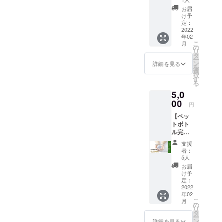
個） 是
ルリサイクルを多くの方々
共に力を合
礼の
ている
られていないのが現状で
非、備
お届
メッ
わせ社会の
企業様
け予
に知っていただき未来を生
考欄へ
セージ
す。今回のクラウドファン
にも活
定：
高校生
お役に立つ
動画】
2022
きる子どもたちのために環
用でき
に向け
ディングでは、ケミカルリ
ことが使命
年02
未来
る内容
てメッ
こ
月
境教育プログラムを作りま
の子ど
です。
の
と自覚しま
セージ
サイクルってなに？環境教
リ
もたち
もちろ
タ
をいた
した。
す！環境教育プログラムを
ー
のため
んご家
ン
詳細を見る
育プログラム「ケミカルリ
だける
を
に支援
族皆さ
選
作り、それらで学ぶことで
と嬉し
択
した
サイクルムービー制作」！
んでも
す
リストラ盛
いで
る
い！ と
持続可能なものづくりにつ
ご覧い
す。
んな時代の
まずは、学校や企業様に見
5,0
いう方
ただき
（任意
ながっていきます。そこへ
へこち
00
中でも、出
SDGsに
です）
円
てもらえるような動画を作
らのリ
ついて
逢ったご縁
向かう第一歩として「ペッ
【ペッ
ターン
話をす
成し、”ケミカルリサイク
を大切に、
トボト
をご用
るきっ
トボトルの未来、子どもた
ル完全
意いた
ル”について全国の人へ知っ
かけに
社員の登用
循環を
しまし
ちの未来」をスタートしま
なれば
支援
をしながら
てもらう活動をしていきま
支援し
た。 運
と思い
者：
した。このプロジェクトを
たい
会社を成長
営メン
ます。
5人
す。リターンにてこちらの
&BBC
バーよ
お届け
お届
させてきま
成功させて、子どもたちが
動画】
り支援
は、
け予
購入をしていただけるとプ
未来
くだ
定：
2022年
「未来のものづくり」を学
の子ど
2022
さった
ロジェクトの支援となりま
３月を
年02
もたち
皆様へ
べるわくわくプロジェクト
予定し
こ
月
す。みなさま、お一人お一
のため
お礼の
の
ており
リ
を全国に拡げて行こうと本
に支援
メッ
タ
ます。
ー
人のお力が必要です。ペッ
した
セージ
ン
詳細を見る