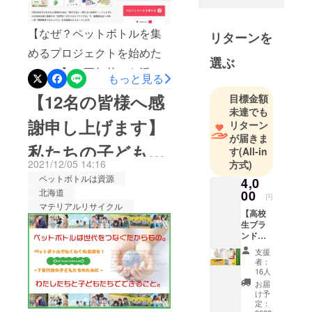
【資格】
【なぜ？ペットボトルを集
リターンを
警備員指導
めるプロジェクトを始めた
教育責任者
選ぶ
（1号・2
のか？】 五年前から活動
もっと見る
号・3号・4
は始まりました。地下資源
【12名の皆様へ感
目標金額
号）
を使わずに古着を新たなT
未達でも
交通誘導2
謝申し上げます】
リターン
シャツに生まれ変わる技術
級・常駐警
が届きま
備2級
私たちの子ども、
が日本にあることを知り、
す
(All-in
建築物環境
2021/12/05 14:16
方式)
株式会社テックサプライ代
私たちの孫たちに
衛生管理技
ペットボトルは資源
4,0
表取締役 幡優子を中心に
術者
北海道
00
今できること！
円
統括管理者
マテリアルリサイクル
北海道で古着を集める活動
【高校
空調給排水
生ブラ
を始めました。「北海道に
ンドエ
管理監督者
も地下資源を使わずにリサ
コバッ
第一種エコ
支援
ク&北海
者：
イクルできる工場を作りた
チューニン
道銘
16人
菓】
グ技術者
お届
い。」中心メンバーとなる4
札幌藻
け予
ホームヘル
岩高校
定：
人で、現在も全国を飛び回