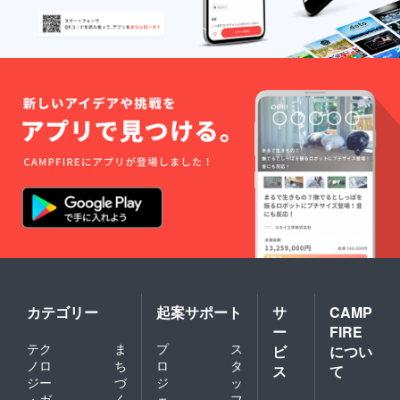
カテゴリー
起案サポート
サ
CAMP
ー
FIRE
テク
ま
プ
ス
ビ
につい
ノロ
ち
ロ
タ
ス
て
ジー
づ
ジ
ッ
・ガ
く
ェ
フ