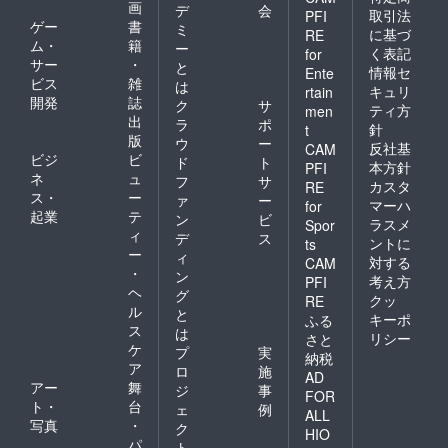
画
デ
会
取引法
PFI
ゲー
書
ミ
に基づ
RE
ム・
籍
ー
く表記
for
サー
・
と
情報セ
Ente
ビス
雑
は
キュリ
rtain
開発
誌
ク
サ
ティ方
men
出
ラ
ポ
針
t
版
ウ
ー
反社基
CAM
ビジ
ビ
ド
ト
本方針
PFI
ネ
ュ
フ
サ
カスタ
RE
ス・
ー
ァ
ー
マーハ
for
起業
テ
ン
ビ
ラスメ
Spor
ィ
デ
ス
ントに
ts
ー
ィ
対する
CAM
・
ン
考え方
PFI
ヘ
グ
クッ
RE
ル
と
キーポ
ふる
ス
は
リシー
さと
ケ
プ
実
納税
ア
ロ
施
AD
アー
舞
ジ
事
FOR
ト・
台
ェ
例
ALL
写真
・
ク
HIO
パ
ト