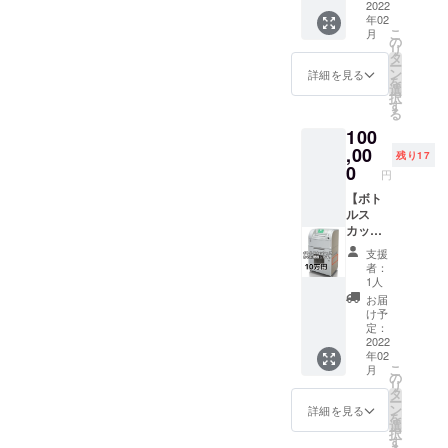
ム動
2022
セージ
学校や
年02
画】※備
動画を
企業様
こ
月
考欄へ
お送り
中心に
の
リ
掲載名
させて
ご覧い
タ
ー
を必ず
いただ
ただけ
ン
詳細を見る
を
記載く
きま
る内容
選
択
ださ
す。 ♦︎お
となっ
す
る
い。
気持ち
ており
100
購入し
に応じ
ます。
たボト
,00
て上乗
完成し
残り17
ルス
せ支援
た”ケミ
0
円
カッ
も可能
カルリ
シュ写
【ボト
です。
サイク
真赤枠
ルス
ご支援
ル教育
の位置
カッ
の程、
動画”を
に 「個
シュに
よろし
USBに
支援
人名、
クレ
くお願
てお送
者：
企業
ジット
いいた
りいた
1人
名、団
掲載＆
しま
しま
お届
体名、
教育プ
す。
す。 企
け予
匿名」
ログラ
業名、
定：
などご
ム動
2022
コミュ
年02
希望の
画】※備
ニティ
こ
月
ネーム
考欄へ
名、個
の
リ
を掲載
掲載名
人名な
タ
ー
いたし
を必ず
ど 掲載
ン
詳細を見る
を
ます。
記載く
ネーム
選
択
【必
ださ
を備考
す