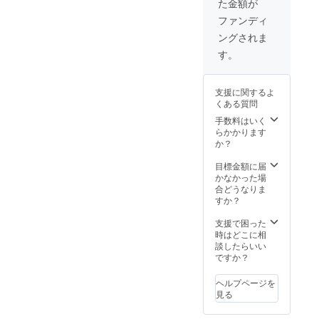
た金額が
メール
の記載
などご
にてお
が出来
希望の
ファンディ
知らせ
ません
ネーム
ングされま
をさせ
ので、
を掲載
ていた
ご了承
いたし
す。
だきま
くださ
ます。
す。
い。 未
【必
来の子
須】備
支援に関するよ
供たち
考欄に
くある質問
のため
掲載名
にご協
の記載
手数料はいく
力いた
をお願
らかかります
だきあ
いいた
か？
りがと
しま
うござ
す。 無
目標金額に届
いま
記入の
かなかった場
す。 ボ
場合
合どうなりま
トルス
は、ボ
すか？
カッ
トルス
シュ購
カッ
支援で困った
入後、
シュへ
時はどこに相
メール
の記載
談したらいい
にてお
が出来
ですか？
知らせ
ません
をさせ
ので、
ヘルプページを
ていた
ご了承
見る
だきま
くださ
す。
い。 未