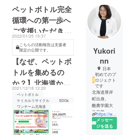
ペットボトル完全
循環への第一歩へ
ご支援いただきま
2022/01/25 15:37
した皆様へ！
こちらの活動報告は支援者
Yukori
限定の公開です。
nn
【なぜ、ペットボ
日本
トルを集めるの
初めてのプ
ロジェクト
か？】北海道から
です
2021/12/18 12:20
ケミカルリサイク
北海道厚岸
ペットボトル
町出身。
ケミカルリサイクル
SDGs
ルに向けて動き始
酪農学園大
ワンチーム北海道
学卒業。
めました！
https://www.tec-supply.jp
大手ビル管
メッセー
理会社勤
ジを送る
務。