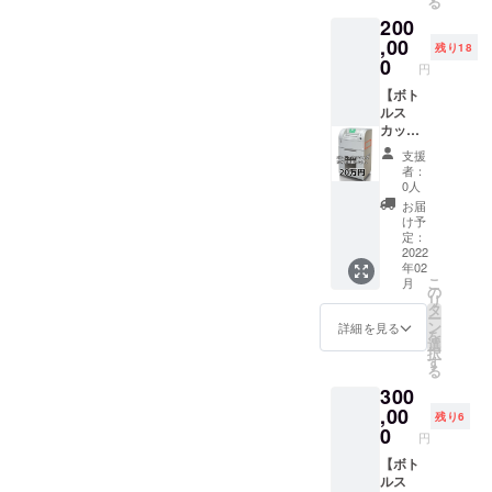
る
須】備
い。
欄に記
200
考欄に
購入し
載くだ
掲載名
たボト
,00
さい。
残り18
の記載
ルス
2022年
0
円
をお願
カッ
3月に教
いいた
シュ写
【ボト
育動画
しま
真赤枠
ルス
は完成
す。 無
の位置
カッ
予定と
記入の
に 「個
シュに
なりま
支援
場合
人名、
クレ
す。
者：
は、ボ
企業
ジット
0人
トルス
名、団
掲載＆
お届
カッ
体名、
教育プ
け予
シュへ
匿名」
ログラ
定：
の記載
などご
ム動
2022
年02
が出来
希望の
画】※備
こ
月
ません
ネーム
考欄へ
の
リ
ので、
を掲載
掲載名
タ
ー
ご了承
いたし
を必ず
ン
詳細を見る
を
くださ
ます。
記載く
選
択
い。 未
【必
ださ
す
る
来の子
須】備
い。
300
供たち
考欄に
購入し
のため
掲載名
たボト
,00
残り6
にご協
の記載
ルス
0
円
力いた
をお願
カッ
だきあ
いいた
シュ写
【ボト
りがと
しま
真赤枠
ルス