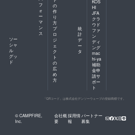
KOS
フ
の
HI
ォ
作
JFA
ー
り
クラ
マ
方
ウド
ン
プ
統
ファ
ス
ロ
計
ン
ソー
ジ
デ
ディ
シャ
ェ
ー
ング
ル
ク
タ
mac
グッ
ト
hi-ya
ド
の
補助
広
金申
め
請サ
方
ポー
ト
「QRコード」は株式会社デンソーウェーブの登録商標です。
© CAMPFIRE,
会社概
採用情
パートナー
Inc.
要
報
募集