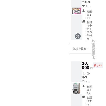
https://www.facebook.com/gr
らのリ
カルリ
きま
からも今後の活動を報告し
ターン
サイク
す。 ♦︎お
oups/540533553636376/▼
をご用
ル教育
気持ち
ていきます！フォローお願
支援
意いた
動画に
に応じ
ワンチーム北海道Instagram
者：
しまし
てクレ
いします。
て上乗
0人
た。 ・
ジット
からも今後の活動を報告し
せ支援
お届
https://www.instagram.com/o
BRING
掲載す
も可能
け予
ていきます！フォローお願
BOTTL
る権利
です。
定：
neteamhokkaido/?hl=ja
Eコン
＆教育
2022
ご支援
いします。
年03
ソーシ
動画
の程、
こ
月
アム動
USB】
よろし
の
https://www.instagram.com/o
リ
画 ・日
今
くお願
タ
ー
本環境
回、制
neteamhokkaido/?hl=jaワン
いいた
ン
詳細を見る
を
設計会
作する
しま
選
択
チーム北海道クラファンプ
長、岩
ケミカ
す。
す
る
元美智
ルリサ
ロジェクトチーム
30,
彦氏の
イクル
残り23
インタ
教育動
000
円
ビュー
画にて
【ボト
記事。
スポン
ルス
運営メ
サー
カッ
ンバー
ネーム
シュに
より支
を掲載
支援
クレ
援くだ
いたし
者：
ジット
さった
ます。
7人
掲載＆
皆様へ
全国の
お届
教育プ
お礼の
小学
け予
ログラ
メッ
校、中
定：