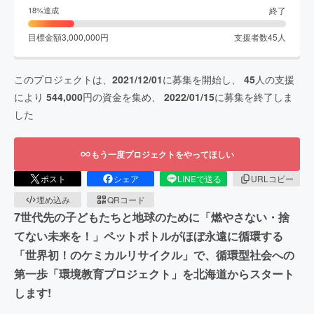
終了
18
%達成
目標金額
3,000,000
円
支援者数
45
人
このプロジェクトは、
2021/12/01
に募集を開始し、
45
人の支援
により
544,000
円の資金を集め、
2022/01/15
に募集を終了しま
した
もう一度プロジェクトをやってほしい
ポスト
シェア
LINEで送る
URLコピー
埋め込み
QRコード
7世代先の子どもたちと地球のために「燃やさない・捨
てない未来を！」ペットボトルがほぼ永遠に循環する
「世界初！のケミカルリサイクル」で、循環型社会への
第一歩「環境教育プロジェクト」を北海道からスタート
します!