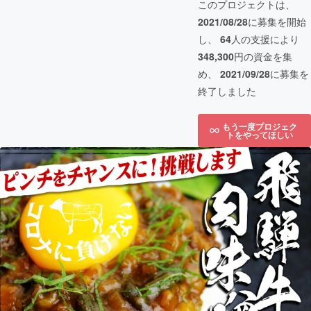
このプロジェクトは、
2021/08/28
に募集を開始
し、
64
人の支援により
348,300
円の資金を集
め、
2021/09/28
に募集を
終了しました
もう一度プロジェク
トをやってほしい