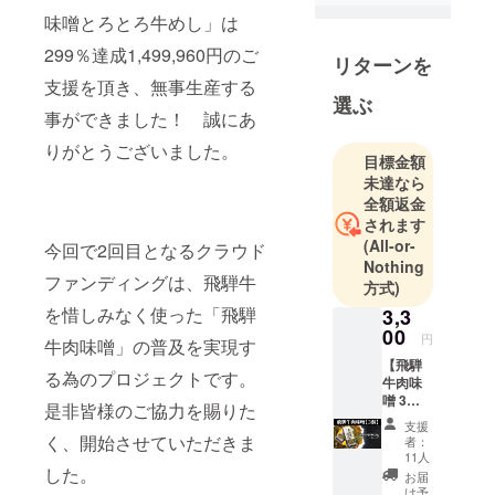
年に手芸用
味噌とろとろ牛めし」は
品店として
299％達成1,499,960円のご
リターンを
スタート
支援を頂き、無事生産する
し、現在で
選ぶ
事ができました！ 誠にあ
は、生活に
輝きを提供
りがとうございました。
目標金額
するお店と
未達なら
して「おう
全額返金
ちを楽し
されます
む」為の商
(All-or-
今回で2回目となるクラウド
品を幅広く
Nothing
ファンディングは、飛騨牛
方式)
取り扱って
おります。
を惜しみなく使った「飛騨
3,3
00
円
牛肉味噌」の普及を実現す
【飛騨
る為のプロジェクトです。
牛肉味
噌 3
是非皆様のご協力を賜りた
個】
支援
く、開始させていただきま
者：
11人
した。
お届
け予