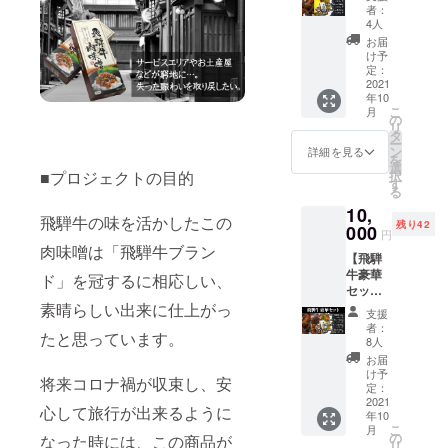
騨牛肉
者：
味噌 ×3
4人
個 飛騨
お届
牛ビー
け予
フカ
定：
レー ×1
2021
年10
個 飛騨
こ
月
牛赤ワ
の
リ
イン煮
タ
ー
×1個
ン
詳細を見る
を
選
択
■プロジェクトの目的
す
る
10,
飛騨牛の味を活かしたこの
残り42
000
円
肉味噌は「飛騨牛ブラン
【飛騨
牛豪華
ド」を冠するに相応しい、
セッ
ト】 飛
素晴らしい出来に仕上がっ
支援
騨牛肉
者：
たと思っています。
味噌 ×4
8人
個 飛騨
お届
牛ビー
け予
将来コロナ禍が収束し、安
フカ
定：
レー ×2
2021
心して旅行が出来るように
年10
個 飛騨
こ
月
牛赤ワ
の
なった時には、この商品が
リ