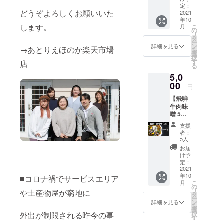
定：
どうぞよろしくお願いいた
2021
年10
こ
します。
月
の
リ
タ
ー
ン
詳細を見る
→あとりえほのか楽天市場
を
選
択
す
店
る
5,0
00
円
【飛騨
牛肉味
噌 5
個】 ※3
支援
個セッ
者：
トより
5人
もお得
お届
です。
け予
定：
2021
年10
■コロナ禍でサービスエリア
こ
月
の
リ
や土産物屋が窮地に
タ
ー
ン
詳細を見る
を
選
択
外出が制限される昨今の事
す