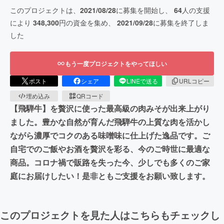
このプロジェクトは、
2021/08/28
に募集を開始し、
64
人の支援
により
348,300
円の資金を集め、
2021/09/28
に募集を終了しま
した
もう一度プロジェクトをやってほしい
ポスト
シェア
LINEで送る
URLコピー
埋め込み
QRコード
【飛騨牛】を贅沢に使った最高級の肉みそが出来上がり
ました。豊かな自然が育んだ飛騨牛の上質な肉を活かし
ながら濃厚でコクのある味噌味に仕上げた逸品です。ご
自宅でのご飯やお酒を贅沢を彩る、今のご時世に最適な
商品。コロナ禍で販路を失った今、少しでも多くのご家
庭にお届けしたい！是非ともご支援をお願い致します。
このプロジェクトを見た人はこちらもチェックし