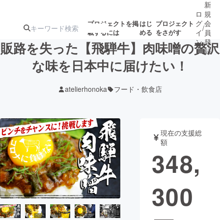
新
ロ
規
グ
会
プロジェクトを掲
はじ
プロジェクト
/
載するには
める
をさがす
イ
員
ン
登
販路を失った【飛騨牛】肉味噌の贅沢
録
な味を日本中に届けたい！
人気のプロ
注目のリ
注目の新着プロ
募集終了が近いプ
もうすぐ公開
atelierhonoka
フード・飲食店
ジェクト
ターン
ジェクト
ロジェクト
されます
アート・写真
音楽
現在の支援総
額
348,
テクノロジー・ガジェット
ゲーム・サ
300
映像・映画
書籍・雑誌
ビジネス・起業
チャレンジ