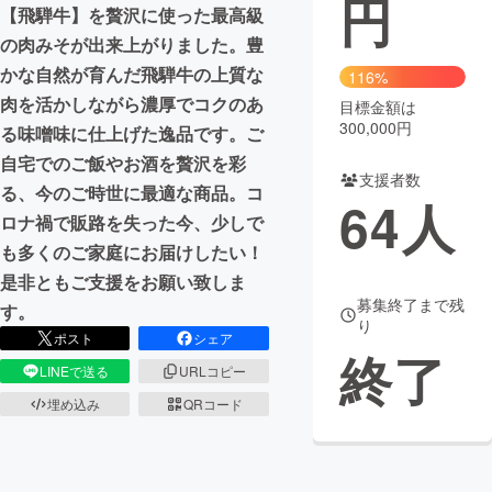
円
【飛騨牛】を贅沢に使った最高級
まちづくり・地域活性化
の肉みそが出来上がりました。豊
かな自然が育んだ飛騨牛の上質な
116%
肉を活かしながら濃厚でコクのあ
目標金額は
CAMPFIRE for Social Good
CAMPFIRE Creation
300,000円
る味噌味に仕上げた逸品です。ご
CAMPFIREふるさと納税
machi-ya
コミュニティ
自宅でのご飯やお酒を贅沢を彩
支援者数
る、今のご時世に最適な商品。コ
64
人
ロナ禍で販路を失った今、少しで
も多くのご家庭にお届けしたい！
是非ともご支援をお願い致しま
募集終了まで残
す。
り
ポスト
シェア
終了
LINEで送る
URLコピー
埋め込み
QRコード