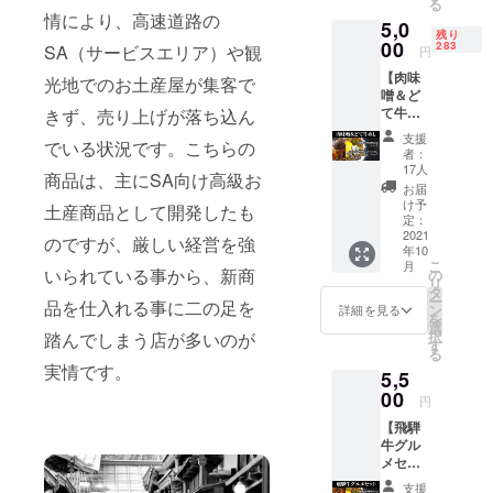
る
情により、高速道路の
5,0
残り
00
283
SA（サービスエリア）や観
円
【肉味
光地でのお土産屋が集客で
噌＆ど
て牛め
きず、売り上げが落ち込ん
しセッ
支援
でいる状況です。こちらの
ト】 飛
者：
騨牛肉
17人
商品は、主にSA向け高級お
味噌 ×3
お届
個 どて
け予
土産商品として開発したも
味噌と
定：
ろとろ
2021
のですが、厳しい経営を強
年10
牛めし
こ
月
×3個
いられている事から、新商
の
リ
タ
ー
品を仕入れる事に二の足を
ン
詳細を見る
を
選
択
踏んでしまう店が多いのが
す
る
実情です。
5,5
00
円
【飛騨
牛グル
メセッ
ト】 飛
支援