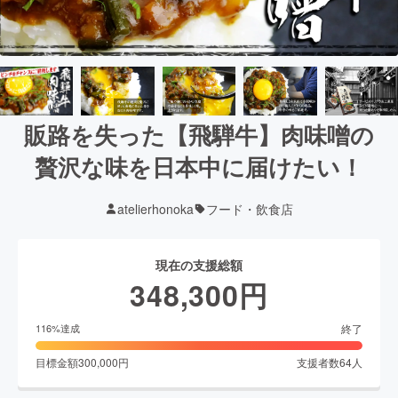
販路を失った【飛騨牛】肉味噌の
贅沢な味を日本中に届けたい！
atelierhonoka
フード・飲食店
現在の支援総額
348,300
円
終了
116
%達成
目標金額
300,000
円
支援者数
64
人