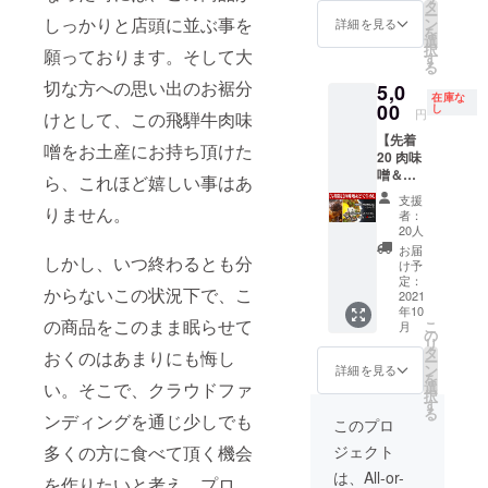
イン煮
タ
ー
×2個 ど
しっかりと店頭に並ぶ事を
ン
詳細を見る
を
て味噌
選
択
願っております。そして大
とろと
す
る
ろ牛め
切な方への思い出のお裾分
5,0
し ×3個
在庫な
00
し
円
けとして、この飛騨牛肉味
【先着
噌をお土産にお持ち頂けた
20 肉味
噌＆ど
ら、これほど嬉しい事はあ
て牛め
支援
しセッ
りません。
者：
ト】 飛
20人
騨牛肉
お届
しかし、いつ終わるとも分
味噌 ×3
け予
個 どて
定：
からないこの状況下で、こ
味噌と
2021
年10
ろとろ
の商品をこのまま眠らせて
こ
月
牛めし
の
リ
×4個
タ
おくのはあまりにも悔し
ー
（通常
ン
詳細を見る
を
より1個
選
い。そこで、クラウドファ
択
多く入
す
る
りま
ンディングを通じ少しでも
このプロ
す）
ジェクト
多くの方に食べて頂く機会
は、All-or-
を作りたいと考え、プロ