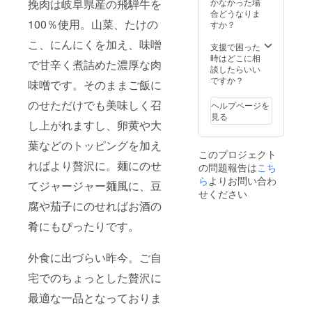
かなかった場
挽肉は岐阜県産の飛騨牛を
合どうなりま
100％使用。山菜、たけの
すか？
こ、にんにくを加え、味噌
支援で困った
時はどこに相
で甘辛く煮詰めた濃厚な肉
談したらいい
ですか？
味噌です。そのままご飯に
のせただけでも美味しく召
ヘルプページを
見る
し上がれますし、卵黄や大
葉などのトッピングを加え
このプロジェクト
ればより贅沢に。麺にのせ
の問題報告は
こち
ら
よりお問い合わ
てジャージャー麺風に、豆
せください
腐や茄子にのせればお酒の
肴にもぴったりです。
外食に出づらい昨今。ご自
宅でのちょっとした贅沢に
最適な一品となっておりま