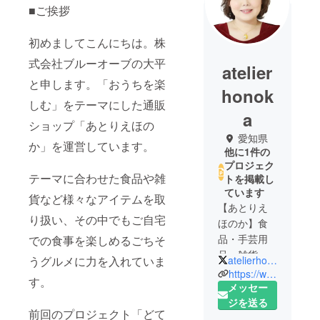
■ご挨拶
初めましてこんにちは。株
式会社ブルーオーブの大平
atelier
と申します。「おうちを楽
honok
しむ」をテーマにした通販
a
ショップ「あとりえほの
愛知県
か」を運営しています。
他に1件の
プロジェク
テーマに合わせた食品や雑
トを掲載し
ています
貨など様々なアイテムを取
【あとりえ
り扱い、その中でもご自宅
ほのか】食
品・手芸用
での食事を楽しめるごちそ
品・雑貨な
atelierhonoka
うグルメに力を入れていま
どを販売す
https://www.rakuten.co.jp/a-honoka/
す。
るネット通
メッセー
販ショップ
ジを送る
前回のプロジェクト「どて
です。2013