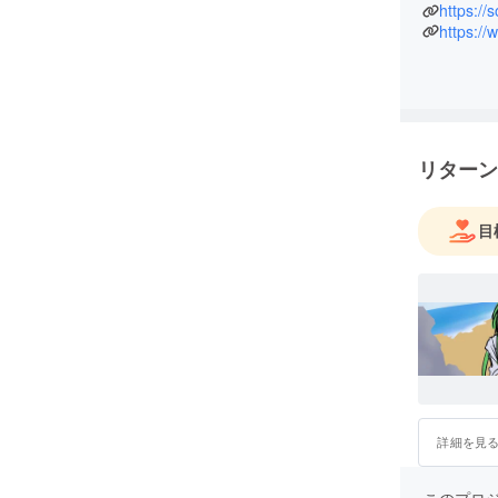
https:/
https:/
リターン
目
詳細を見
このプロ