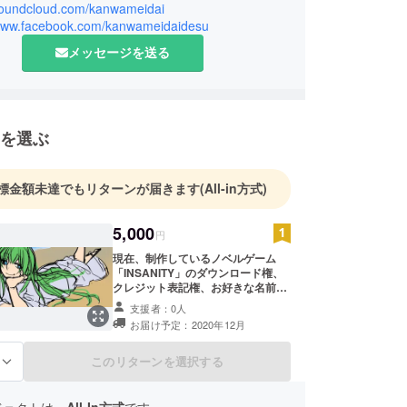
/soundcloud.com/kanwameidai
/www.facebook.com/kanwameidaidesu
メッセージを送る
を選ぶ
標金額未達でもリターンが届きます
(All-in方式)
5,000
円
現在、制作しているノベルゲーム
「INSANITY」のダウンロード権、
クレジット表記権、お好きな名前で
ゲーム中にお名前を出す権利をプレ
支援者：0人
ゼントします。 ダウンロード権、ク
お届け予定：2020年12月
レジット表記権ともにゲーム完成時
になります。 プロジェクトが終わっ
た段階で、支援者の皆様には、私の
このリターンを選択する
る
資産合計も画像付きで公開します。
ジェクトは、
All-In方式
です。