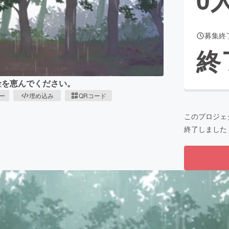
募集終
CAMPFIRE for Social Good
CAMPFIRE Creation
終
CAMPFIREふるさと納税
machi-ya
コミュニティ
金を恵んでください。
ピー
埋め込み
QRコード
このプロジェ
終了しました