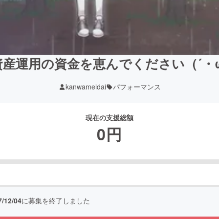
資産運用の資金を恵んでください（´・ω
kanwameidai
パフォーマンス
現在の支援総額
0
円
7/12/04
に募集を終了しました