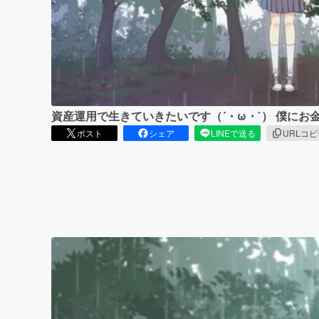
まちづくり・地域活性化
資産運用で生きていきたいです（´・ω・`） 僕にお
ポスト
シェア
LINEで送る
URLコ