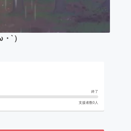
・`）
終了
支援者数
0
人