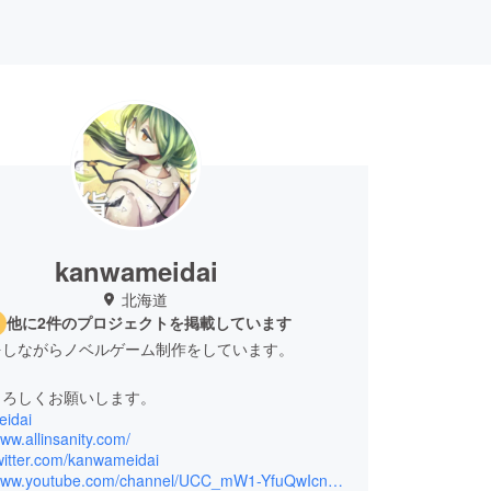
kanwameidai
北海道
他に2件のプロジェクトを掲載しています
をしながらノベルゲーム制作をしています。
よろしくお願いします。
idai
www.allinsanity.com/
twitter.com/kanwameidai
https://www.youtube.com/channel/UCC_mW1-YfuQwIcnDhCOHewA