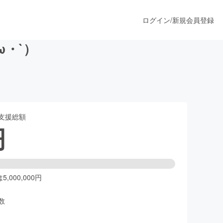
ログイン
/
新規会員登録
・`）
うすぐ公開されます
支援総額
プロダクト
円
ファッション
スポーツ
,000,000円
数
ア
ソーシャルグッド
人