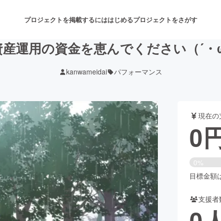
プロジェクトを掲載するには
はじめる
プロジェクトをさがす
資産運用の資金を恵んでください（´・ω
kanwameidai
パフォーマンス
注目のリターン
注目の新着プロジェクト
募集終了が近いプロジェクト
も
現在の
音楽
舞台・パフォーマンス
0
ゲーム・サービス開発
フード・飲食店
0%
書籍・雑誌出版
アニメ・漫画
目標金額は5
支援者
チャレンジ
ビューティー・ヘルスケ
0