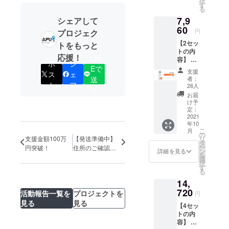
択
しておりま
る可能
す
る
性もご
す。何れも
7,9
シェアして
ざいま
日本のクラ
60
す。 ※
円
プロジェク
送料込
ウドファン
【2セッ
トをもっと
の価格
ディング業
トの内
となり
応援！
LIN
容】 ・
界の実行者
ます。
ポ
シ
「Ther
Eで
※商品の
として1位の
支援
ス
ェ
moDoc
仕様、
者：
送
記録です。
k」x2
ト
ア
デザイ
26人
る
・日本
個々のプロ
ンに関
お届
語取扱
しまし
け予
ジェクトに
説明書
定：
ては一
ついても、1
x2 ※お
2021
部変更
年10
届け時
になる
億円を達成
こ
月
期は、
の
可能性
した「Warm
リ
支援金額100万
【発送準備中】
生産、
タ
もござ
ー
円突破！
住所のご確認を
配送状
Geek」をは
ン
いま
詳細を見る
を
お願いします。
況によ
選
す。ご
じめ、国内
択
り遅れ
す
了承く
る
のクラウド
る可能
ださ
14,
性もご
ファンディ
い。
ざいま
720
活動報告一覧を
プロジェクトを
円
ングの傘部
す。 ※
見る
見る
【4セッ
門では 1～3
送料込
トの内
の価格
位、掃除機
容】 ・
となり
部門では1、