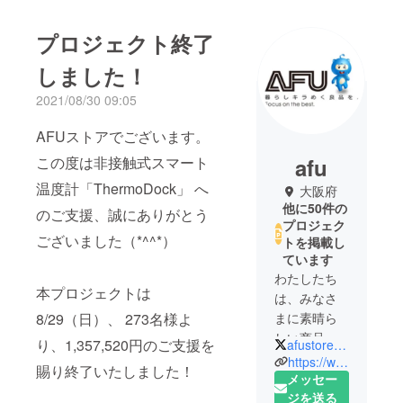
プロジェクト終了
しました！
2021/08/30 09:05
AFUストアでございます。
この度は非接触式スマート
afu
温度計「ThermoDock」 へ
大阪府
他に50件の
のご支援、誠にありがとう
プロジェク
ございました（*^^*）
トを掲載し
ています
わたしたち
本プロジェクトは
は、みなさ
8/29（日）、 273名様よ
まに素晴ら
しい商品を
り、1,357,520円のご支援を
afustore_jp
お届けした
https://www.sinsankai.co.jp
賜り終了いたしました！
いという想
メッセー
いから、
ジを送る