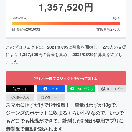
1,357,520
円
終了
678
%達成
目標金額
200,000
円
支援者数
273
人
このプロジェクトは、
2021/07/05
に募集を開始し、
273
人の支援
により
1,357,520
円の資金を集め、
2021/08/29
に募集を終了し
ました
もう一度プロジェクトをやってほしい
ポスト
シェア
LINEで送る
URLコピー
埋め込み
QRコード
スマホに挿すだけで1秒検温！ 重量はわずか13gで、
ジーンズのポケットに収まるくらい小型なので、いつで
もどこでも検温ができて、計測した記録は専用アプリに
無制限で自動記録されます。