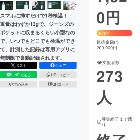
0
円
まちづくり・地域活性化
スマホに挿すだけで1秒検温！
重量はわずか13gで、ジーンズの
CAMPFIRE for Social Good
CAMPFIRE Creation
ポケットに収まるくらい小型なの
678%
CAMPFIREふるさと納税
machi-ya
コミュニティ
で、いつでもどこでも検温ができ
目標金額は
200,000円
て、計測した記録は専用アプリに
無制限で自動記録されます。
支援者数
ポスト
シェア
273
LINEで送る
URLコピー
埋め込み
QRコード
人
募集終了まで残
り