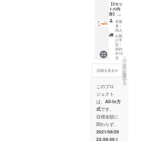
【2セッ
送料込
トの内
の価格
容】 ・
となり
「Ther
ます。
支援
moDoc
※商品の
者：
k」x2
仕様、
20人
・日本
デザイ
お届
語取扱
ンに関
け予
説明書
しまし
定：
x2 ※お
2021
ては一
年10
届け時
部変更
こ
月
期は、
になる
の
リ
生産、
可能性
タ
ー
配送状
もござ
ン
詳細を見る
を
況によ
いま
選
択
り遅れ
す。ご
す
る
る可能
了承く
このプロ
性もご
ださ
ジェクト
ざいま
い。
す。 ※
は、
All-In方
送料込
式
です。
の価格
となり
目標金額に
ます。
関わらず、
※商品の
仕様、
2021/08/29
デザイ
23:59:59
ま
ンに関