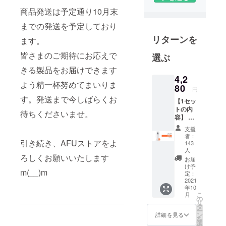
2017年にク
商品発送は予定通り10月末
ラウドファ
までの発送を予定しており
ンディング
リターンを
ます。
事業を立ち
上げまし
皆さまのご期待にお応えで
選ぶ
た。
きる製品をお届けできます
4,2
よう精一杯努めてまいりま
2020年2月ま
80
円
での実績と
す。発送まで今しばらくお
【1セッ
して、国内
トの内
待ちくださいませ。
容】 ・
の大手クラ
「Ther
支援
ウドファン
moDoc
者：
ディング運
k」x1
引き続き、AFUストアをよ
143
・日本
人
営サイトを
ろしくお願いいたします
語取扱
お届
通じて128件
説明書
け予
m(__)m
x1 ※お
定：
のプロジェ
2021
届け時
クトの立ち
年10
期は、
こ
月
上げ、総額
生産、
の
リ
配送状
タ
5.5億円のご
ー
況によ
ン
詳細を見る
支援を達成
を
り遅れ
選