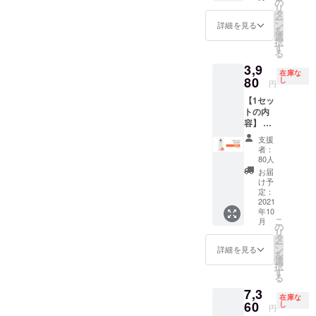
になる
の
リ
暮らしが豊
期は、
可能性
タ
ー
生産、
もござ
かになる良
ン
詳細を見る
を
配送状
いま
選
品をみなさ
択
況によ
す。ご
す
る
まにお届け
り遅れ
了承く
3,9
る可能
ださ
いたしま
在庫な
性もご
80
い。
し
円
す。
ざいま
【1セッ
す。 ※
トの内
送料込
容】 ・
の価格
「Ther
となり
支援
moDoc
ます。
者：
k」x1
※商品の
80人
・日本
仕様、
お届
語取扱
デザイ
け予
説明書
ンに関
定：
x1 ※お
2021
しまし
年10
届け時
ては一
こ
月
期は、
部変更
の
リ
生産、
になる
タ
ー
配送状
可能性
ン
詳細を見る
を
況によ
もござ
選
択
り遅れ
いま
す
る
る可能
す。ご
7,3
性もご
了承く
在庫な
ざいま
60
ださ
し
円
す。 ※
い。