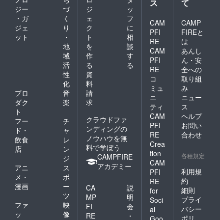
ス
て
ジー
づ
ジ
ッ
・ガ
く
ェ
フ
CAM
CAMP
ジェ
り
ク
に
PFI
FIREと
ット
・
ト
相
RE
は
地
を
談
CAM
あんし
域
作
す
PFI
ん・安
活
る
る
RE
全への
性
資
コ
取り組
化
料
ミュ
み
プロ
音
請
ニ
ニュー
ダク
楽
求
ティ
ス
ト
CAM
ヘルプ
クラウドファ
フー
チ
PFI
お問い
ンディングの
ド・
ャ
RE
合わせ
ノウハウを無
飲食
レ
Crea
料で学ぼう
店
ン
tion
各種規定
CAMPFIRE
ジ
CAM
アカデミー
アニ
ス
利用規
PFI
メ・
ポ
約
RE
漫画
ー
CA
説
細則
for
ツ
MP
明
プライ
Soci
ファ
映
FI
会
バシー
al
ッ
像
RE
・
ポリ
Goo