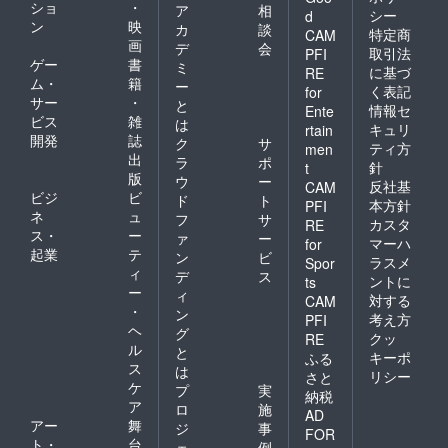
ショ
・
ア
相
シー
d
ン
映
カ
談
特定商
CAM
画
デ
会
取引法
PFI
ゲー
書
ミ
に基づ
RE
ム・
籍
ー
く表記
for
サー
・
と
情報セ
Ente
ビス
雑
は
キュリ
rtain
開発
誌
ク
サ
ティ方
men
出
ラ
ポ
針
t
版
ウ
ー
反社基
CAM
ビジ
ビ
ド
ト
本方針
PFI
ネ
ュ
フ
サ
カスタ
RE
ス・
ー
ァ
ー
マーハ
for
起業
テ
ン
ビ
ラスメ
Spor
ィ
デ
ス
ントに
ts
ー
ィ
対する
CAM
・
ン
考え方
PFI
ヘ
グ
クッ
RE
ル
と
キーポ
ふる
ス
は
リシー
さと
ケ
プ
実
納税
ア
ロ
施
AD
アー
舞
ジ
事
FOR
ト・
台
ェ
例