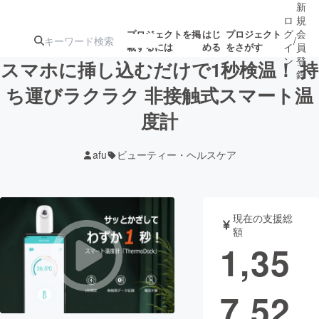
新
ロ
規
グ
会
プロジェクトを掲
はじ
プロジェクト
/
載するには
める
をさがす
イ
員
ン
登
スマホに挿し込むだけで1秒検温！ 持
録
ち運びラクラク 非接触式スマート温
度計
人気のプロ
注目のリ
注目の新着プロ
募集終了が近いプ
もうすぐ公開
ジェクト
ターン
ジェクト
ロジェクト
されます
afu
ビューティー・ヘルスケア
アート・写真
音楽
現在の支援総
テクノロジー・ガジェット
ゲーム・サ
額
1,35
映像・映画
書籍・雑誌
7,52
ビジネス・起業
チャレンジ