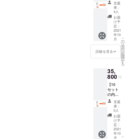
「Ther
ます。
支援
moDoc
※商品の
2位をそれぞ
者：
k」x4
仕様、
4人
れ独占、ア
・日本
デザイ
お届
ウターやモ
語取扱
ンに関
け予
説明書
しまし
定：
バイルバッ
x4 ※お
2021
ては一
テリーなど
年10
届け時
部変更
こ
月
期は、
多数のプロ
になる
の
リ
生産、
可能性
タ
ジェクトが
ー
配送状
もござ
ン
詳細を見る
を
1,000万円を
況によ
いま
選
択
り遅れ
す。ご
超えるとと
す
る
る可能
了承く
もに、様々
35,
性もご
ださ
なメディア
ざいま
800
い。
円
す。 ※
にも取り上
【10
送料込
げられてい
セット
の価格
の内
となり
ます。
容】 ・
ます。
支援
「Ther
※商品の
者：
これからも
moDoc
仕様、
0人
k」x10
デザイ
わたしたち
お届
・日本
ンに関
け予
は、感動と
語取扱
しまし
定：
説明書
2021
驚きの商品
ては一
年10
x10 ※お
部変更
をそろえ、
こ
月
届け時