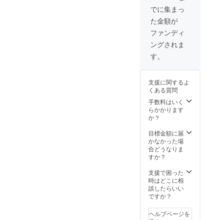
しまし
でに集まっ
ては一
た金額が
部変更
になる
ファンディ
可能性
ングされま
もござ
いま
す。
す。ご
了承く
ださ
支援に関するよ
い。
くある質問
手数料はいく
らかかります
か？
目標金額に届
かなかった場
合どうなりま
すか？
支援で困った
時はどこに相
談したらいい
ですか？
ヘルプページを