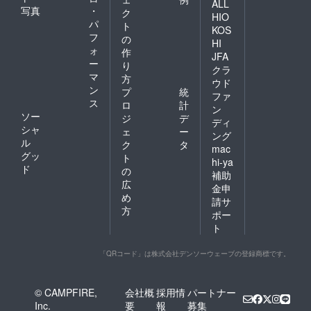
ALL
写真
・
ク
HIO
パ
ト
KOS
フ
の
HI
ォ
作
JFA
ー
り
クラ
マ
方
ウド
ン
プ
統
ファ
ス
ロ
計
ン
ソー
ジ
デ
ディ
シャ
ェ
ー
ング
ル
ク
タ
mac
グッ
ト
hi-ya
ド
の
補助
広
金申
め
請サ
方
ポー
ト
「QRコード」は株式会社デンソーウェーブの登録商標です。
© CAMPFIRE,
会社概
採用情
パートナー
Inc.
要
報
募集