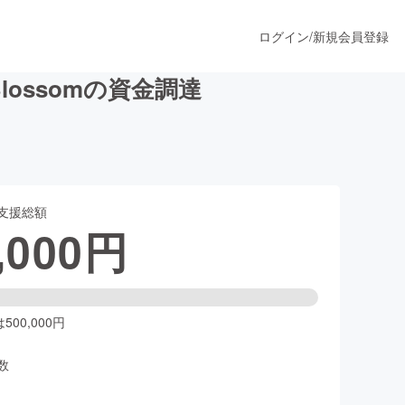
ログイン
/
新規会員登録
ossomの資金調達
うすぐ公開されます
支援総額
プロダクト
,000
円
ファッション
スポーツ
00,000円
数
ア
ソーシャルグッド
人