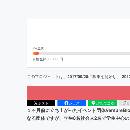
2
%達成
目標金額
500,000
円
このプロジェクトは、
2017/09/20
に募集を開始し、
201
ポスト
シェア
LINEで送る
U
１ヶ月前に立ち上がったイベント団体Venture
なる団体ですが、学生8名社会人2名で学生中心