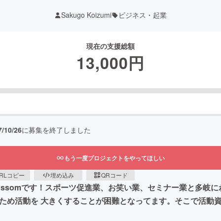
Sakugo Koizumi
ビジネス・起業
現在の支援総額
13,000
円
7/10/26
に募集を終了しました
もう一度プロジェクトをやってほしい
RLコピー
埋め込み
QRコード
Blossomです！スポーツ促進業、お笑い業、セミナー業と多岐
のため活動を 大きくすることが困難となってます。そこで活動