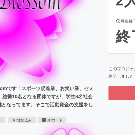
募集終
CAMPFIRE for Social Good
CAMPFIRE Creation
終
CAMPFIREふるさと納税
machi-ya
コミュニティ
このプロジェ
終了しました
ossomです！スポーツ促進業、お笑い業、セミ
総勢10名となる団体ですが、学生8名社会
難となってます。そこで活動資金の支援をし
ピー
埋め込み
QRコード