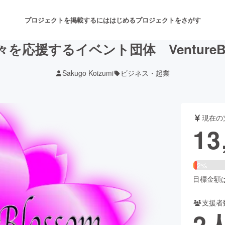
プロジェクトを掲載するには
はじめる
プロジェクトをさがす
を応援するイベント団体 VentureBl
Sakugo Koizumi
ビジネス・起業
注目のリターン
注目の新着プロジェクト
募集終了が近いプロジェクト
も
現在の
音楽
舞台・パフォーマンス
13
ゲーム・サービス開発
フード・飲食店
2%
書籍・雑誌出版
アニメ・漫画
目標金額は5
支援者
チャレンジ
ビューティー・ヘルスケ
2