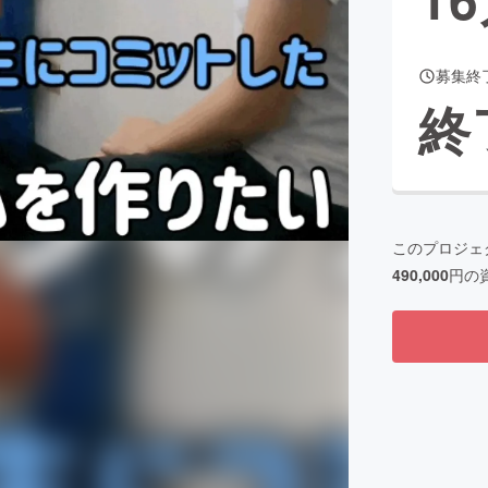
募集終
CAMPFIRE for Social Good
CAMPFIRE Creation
終
CAMPFIREふるさと納税
machi-ya
コミュニティ
このプロジェ
490,000
円の