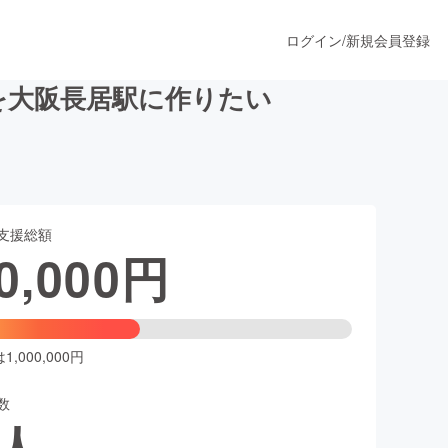
ログイン
/
新規会員登録
を大阪長居駅に作りたい
うすぐ公開されます
支援総額
プロダクト
0,000
円
ファッション
スポーツ
,000,000円
数
ア
ソーシャルグッド
人