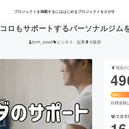
プロジェクトを掲載するには
はじめる
プロジェクトをさがす
コロもサポートするパーソナルジム
bmh_yossii
ビジネス・起業
大阪府
注目のリターン
注目の新着プロジェクト
募集終了が近いプロジェクト
も
現在の
音楽
舞台・パフォーマンス
49
ゲーム・サービス開発
フード・飲食店
49%
書籍・雑誌出版
アニメ・漫画
目標金額は1
支援者
チャレンジ
ビューティー・ヘルスケ
16