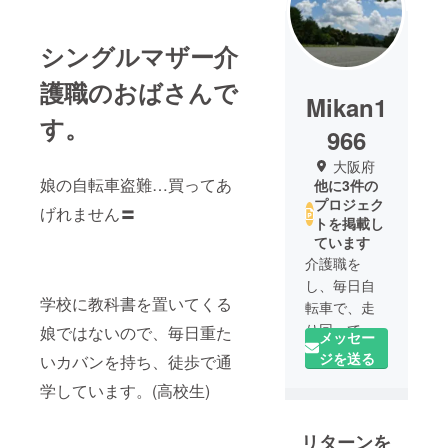
シングルマザー介
護職のおばさんで
Mikan1
す。
966
大阪府
娘の自転車盗難…買ってあ
他に3件の
プロジェク
げれません〓
トを掲載し
ています
介護職を
し、毎日自
学校に教科書を置いてくる
転車で、走
り回ってい
娘ではないので、毎日重た
メッセー
るおばさん
ジを送る
いカバンを持ち、徒歩で通
です。
学しています。(高校生)
ニュースで
リターンを
取り上げら