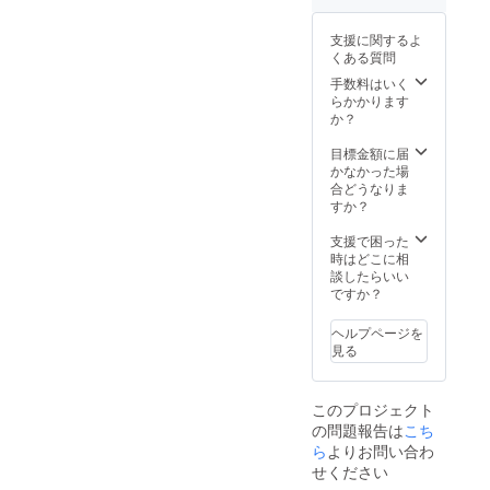
支援に関するよ
くある質問
手数料はいく
らかかります
か？
目標金額に届
かなかった場
合どうなりま
すか？
支援で困った
時はどこに相
談したらいい
ですか？
ヘルプページを
見る
このプロジェクト
の問題報告は
こち
ら
よりお問い合わ
せください