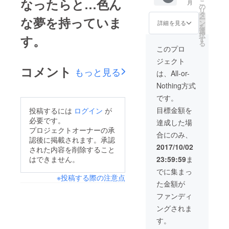
なったらと…色ん
こ
月
の
リ
タ
ー
な夢を持っていま
ン
詳細を見る
を
選
択
す。
す
る
このプロ
ジェクト
コメント
もっと見る
は、All-or-
Nothing方式
です。
目標金額を
投稿するには
ログイン
が
必要です。
達成した場
プロジェクトオーナーの承
合にのみ、
認後に掲載されます。承認
2017/10/02
された内容を削除すること
23:59:59
ま
はできません。
でに集まっ
※投稿する際の注意点
た金額が
ファンディ
ングされま
す。