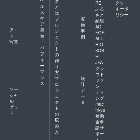
グ
クッ
RE
ル
と
キーポ
ふる
ス
は
リシー
さと
ケ
プ
実
納税
ア
ロ
施
AD
アー
舞
ジ
事
FOR
ト・
台
ェ
例
ALL
写真
・
ク
HIO
パ
ト
KOS
フ
の
HI
ォ
作
JFA
ー
り
クラ
マ
方
ウド
ン
プ
統
ファ
ス
ロ
計
ン
ソー
ジ
デ
ディ
シャ
ェ
ー
ング
ル
ク
タ
mac
グッ
ト
hi-ya
ド
の
補助
広
金申
め
請サ
方
ポー
ト