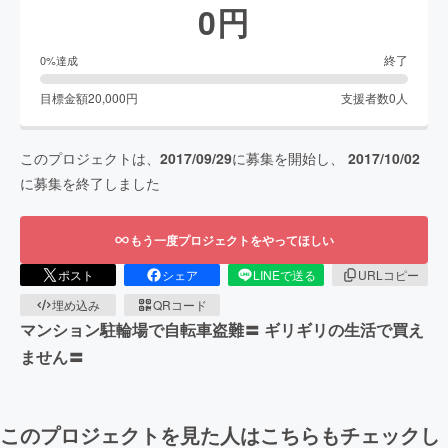
0
円
終了
0
%達成
目標金額
20,000
円
支援者数
0
人
このプロジェクトは、
2017/09/29
に募集を開始し、
2017/10/02
に募集を終了しました
もう一度プロジェクトをやってほしい
ポスト
シェア
LINEで送る
URLコピー
埋め込み
QRコード
マンション駐輪場で自転車盗難〓 ギリギリの生活で買え
ません〓
このプロジェクトを見た人はこちらもチェックし