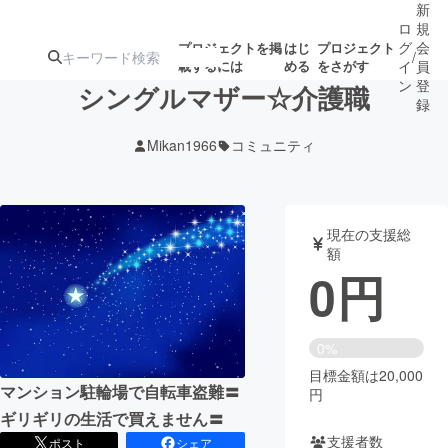
新
ロ
規
グ
会
プロジェクトを掲
はじ
プロジェクト
/
載するには
める
をさがす
イ
員
ン
登
シングルマザー☆介護職
録
Mikan1966
コミュニティ
人気のプロ
注目のリ
注目の新着プロ
募集終了が近いプ
もうすぐ公開
ジェクト
ターン
ジェクト
ロジェクト
されます
現在の支援総
額
アート・写真
音楽
0
円
テクノロジー・ガジェット
ゲーム・サ
0%
目標金額は20,000
映像・映画
書籍・雑誌
マンション駐輪場で自転車盗難〓
円
ギリギリの生活で買えません〓
ビジネス・起業
チャレンジ
支援者数
ポスト
シェア