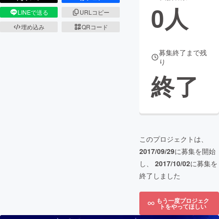
0
人
LINEで送る
URLコピー
まちづくり・地域活性化
埋め込み
QRコード
CAMPFIRE for Social Good
CAMPFIRE Creation
募集終了まで残
り
CAMPFIREふるさと納税
machi-ya
コミュニティ
終了
このプロジェクトは、
2017/09/29
に募集を開始
し、
2017/10/02
に募集を
終了しました
もう一度プロジェク
トをやってほしい