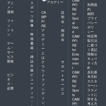
CAM
アカデミー
アニ
ス
利用規
PFI
メ・
ポ
約
RE
漫画
ー
CA
説
細則
for
ツ
MP
明
プライ
Soci
ファ
映
FI
会
バシー
al
ッ
像
RE
・
ポリ
Goo
ショ
・
ア
相
シー
d
ン
映
カ
談
特定商
CAM
画
デ
会
取引法
PFI
ゲー
書
ミ
に基づ
RE
ム・
籍
ー
く表記
for
サー
・
と
情報セ
Ente
ビス
雑
は
キュリ
rtain
開発
誌
ク
サ
ティ方
men
出
ラ
ポ
針
t
版
ウ
ー
反社基
CAM
ビジ
ビ
ド
ト
本方針
PFI
ネ
ュ
フ
サ
カスタ
RE
ス・
ー
ァ
ー
マーハ
for
起業
テ
ン
ビ
ラスメ
Spor
ィ
デ
ス
ントに
ts
ー
ィ
対する
CAM
・
ン
考え方
PFI
ヘ