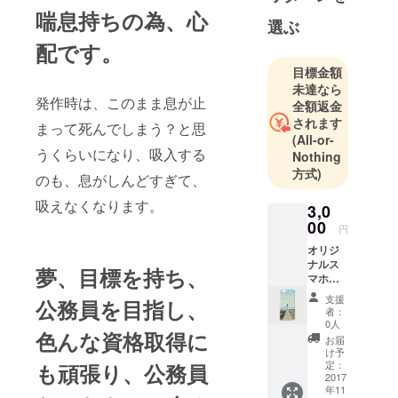
れてる様
喘息持ちの為、心
選ぶ
に、介護職
配です。
は大変で
す。
目標金額
未達なら
が、好きな
発作時は、このまま息が止
全額返金
のかな…と
されます
まって死んでしまう？と思
思います。
(All-or-
うくらいになり、吸入する
Nothing
方式)
のも、息がしんどすぎて、
吸えなくなります。
3,0
00
円
オリジ
ナルス
夢、目標を持ち、
マホ
ケース
支援
公務員を目指し、
者：
0人
色んな資格取得に
お届
け予
定：
も頑張り、公務員
2017
年11