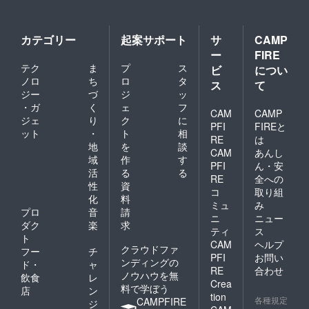
カテゴリー
起案サポート
サ
CAMP
ー
FIRE
テク
ま
プ
ス
ビ
につい
ノロ
ち
ロ
タ
ス
て
ジー
づ
ジ
ッ
・ガ
く
ェ
フ
CAM
CAMP
ジェ
り
ク
に
PFI
FIREと
ット
・
ト
相
RE
は
地
を
談
CAM
あんし
域
作
す
PFI
ん・安
活
る
る
RE
全への
性
資
コ
取り組
化
料
ミュ
み
プロ
音
請
ニ
ニュー
ダク
楽
求
ティ
ス
ト
CAM
ヘルプ
クラウドファ
フー
チ
PFI
お問い
ンディングの
ド・
ャ
RE
合わせ
ノウハウを無
飲食
レ
Crea
料で学ぼう
店
ン
tion
各種規定
CAMPFIRE
ジ