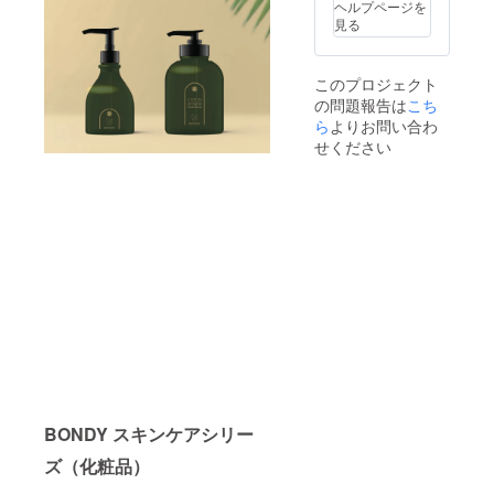
るハン
ヘルプページを
ていた
お過ご
ドル
見る
だきま
しくだ
ネーム
す。ま
さい。
を使用
たムー
ロケー
させて
このプロジェクト
ビー
ション
頂きま
の問題報告は
こち
は、撮
（東京
すので
影した
及び関
ら
よりお問い合わ
ご了承
映像の
東近
くださ
せください
確認を
郊）に
い。ま
行って
もこだ
た、特
いただ
わり、
定の人
きま
約半日
物を比
す。 3.
かけて
喩する
後日、
撮影を
お名前
出来上
行いま
や公序
がった
す。 出
良俗に
フォト
来上
反する
ブッ
がった
お名前
ク、
写真
は掲載
ムー
データ
をお断
ビーを
は全て
りする
お届け
お渡
事が御
しま
し、さ
座いま
す。 ＊
らにお
す、ご
BONDY スキンケアシリー
撮影し
気に入
注意く
た写
りの
ださ
ズ（化粧品）
真、
データ
い。」
ムー
を、デ