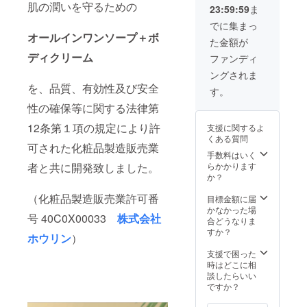
以外は
肌の潤いを守るための
23:59:59
ま
る日
グし、
別途出
時、伺
プロの
張費が
でに集まっ
う場
カメラ
発生い
オールインワンソープ＋ボ
た金額が
所、ロ
マンに
たしま
ケー
よる
す。 交
ディクリーム
ファンディ
ショ
フォト
通費は
ングされま
ン、衣
セッ
ご自身
を、品質、有効性及び安全
装・ヘ
ション
でご負
す。
アメイ
のモデ
担いた
性の確保等に関する法律第
クにつ
ルと
だきま
いてな
なって
す。
12条第１項の規定により許
支援に関するよ
どを打
いただ
「支援
くある質問
ち合わ
きま
時に必
可された化粧品製造販売業
せ致し
す。撮
ず備考
手数料はいく
ます。
影日
欄にご
らかかります
者と共に開発致しました。
2.撮影
は、ホ
希望の
か？
した素
スピタ
お名前
材を確
リ
（化粧品製造販売業許可番
をご記
目標金額に届
認して
ティー
入くだ
かなかった場
号 40C0X00033
株式会社
いただ
力の高
さい。
合どうなりま
き、
いス
記入が
すか？
ホウリン
）
フォト
タッフ
ない場
ブック
と共
合は
支援で困った
に使用
に、
CAMPF
時はどこに相
する写
トップ
IREにて
談したらいい
真のセ
モデル
使用さ
ですか？
レクト
として
れてい
を行っ
の1日を