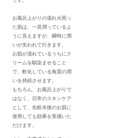
オフし
てから
の解散
お風呂上がりの濡れ火照っ
も可能
です) 5.
た肌は、一見潤っているよ
撮影し
た写真
うに見えますが、瞬時に潤
全デー
いが失われて行きます。
タを、
メール
お肌が濡れているうちにク
にて発
送(デー
リームを馴染ませること
タは全
て差し
で、軟化している角質の潤
上げま
す) 6.10
いを持続させます。
枚ほど
セレク
もちろん、お風呂上がりで
トいた
はなく、日常のスキンケア
だきま
す。セ
として、化粧水後のお肌に
レクト
データ
使用しても効果を実感いた
をレ
タッ
だけます。
チ、終
了後に
メール