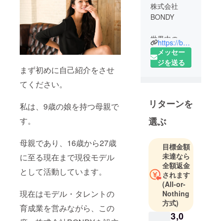
株式会社
BONDY
世界中のマ
https://bondy.beauty/
マを笑顔に
メッセー
をコンセプ
ジを送る
まず初めに自己紹介をさせ
トに、必ず
喜んでもら
てください。
えるギフト
リターンを
を展開して
私は、9歳の娘を持つ母親で
いきたいと
す。
選ぶ
思ってきま
す。
母親であり、16歳から27歳
目標金額
代表自らも
未達なら
に至る現在まで現役モデル
母親である
全額返金
ため、母親
として活動しています。
されます
目線そして
(All-or-
シングルマ
現在はモデル・タレントの
Nothing
ザー、ファ
方式)
育成業を営みながら、この
ザーのため
3,0