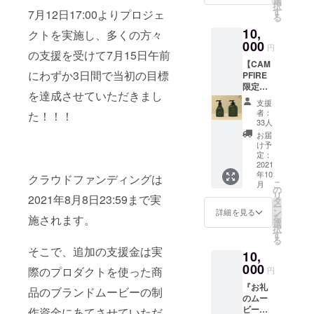
選
座いま
択
ム セッ
インで
す
す、ご
7月12日17:00よりプロジェ
る
ト 支援
す。 支
注意く
10,
時に必
クトを実施し、多くの方々
援時に
ださ
ず備考
000
必ず備
い。
円
の支援を受けて7月15日午前
欄にご
考欄に
【CAM
希望の
ご希望
にわずか3日間で当初の目標
PFIRE
お名前
のお名
限定
をご記
前をご
を達成させていただきまし
BONDY
入くだ
記入く
支援
BOX】
さい。
ださ
者：
た！！！
BONDY
記入が
い。記
33人
ギフト
ない場
入がな
お届
ボック
合は
い場合
け予
ス ＋
CAMPF
定：
は
BONDY
2021
IREにて
CAMPF
年10
泡オー
クラウドファンディングは
使用さ
IREにて
こ
月
ルイン
れてい
の
使用さ
リ
2021年8月8日23:59まで実
ワン
るハン
タ
れてい
ー
ソープ
ドル
ン
るハン
詳細を見る
を
施されます。
＋
ネーム
選
ドル
択
BONDY
を使用
す
ネーム
る
ボディ
させて
を使用
そこで、追加の支援金は実
10,
クリー
頂きま
させて
ム ＋
000
すので
頂きま
際のプロダクトを使った商
円
BONDY
ご了承
すので
『お礼
×SALO
くださ
品のブランドムービーの制
ご了承
のムー
N VIP
い。ま
くださ
ビーを
作資金にあてさせていただ
ロゴ刻
た、特
い。ま