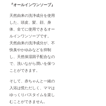
ビーの
ザイ
『オールインワンソープ』
データ
ナーが
は、全
フォト
天然由来の洗浄成分を使用
てご提
レタッ
供いた
チして
した、頭皮、髪、顔、身
しま
お渡し
す。
致しま
体、全てに使用できるオー
す。
【詳
ルインワンソープです。
細】 1.
渋谷に
天然由来の洗浄成分が、不
ある
ビュー
快臭やかゆみなどを抑制
ティー
し、天然保湿因子配合なの
サロン
「IBIZA
で、洗いながら潤いを保つ
」
(https://
ことができます。
www.wil
low.co.j
p/salon)
そして、赤ちゃんと一緒の
にてヘ
アメイ
入浴は慌ただしく、ママは
ク 2.ヘ
ゆっくりバスタイムを楽し
アメイ
ク完成
むことができません。
後、
IBIZAに