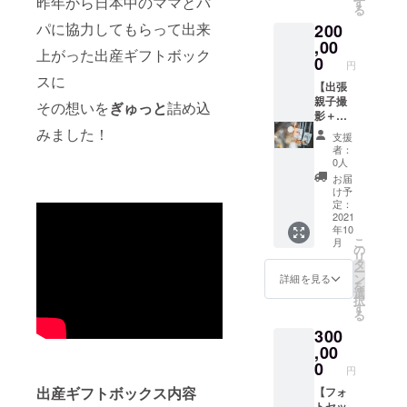
昨年から日本中のママとパ
てる結
す
ENTRE
る
ンチ予
子が 男
として
パに協力してもらって出来
200
定の
女年齢
継続的
ソー
,00
問わず
な事業
上がった出産ギフトボック
シャル
全ての
0
サポー
円
ギフト
人を対
トを行
スに
サービ
【出張
象にカ
わせて
ス
親子撮
ウンセ
その想いを
ぎゅっと
詰め込
いただ
「BON
影＋
リング
きま
DY&gift
BONDY
を行い
みました！
す。
支援
」内に
泡オー
その人
者：
「クラ
ルイン
に合っ
0人
ウド
ワン
た 内容
お届
ファン
ソー
を作成
け予
ディン
プ、
させて
定：
グ支援
BONDY
2021
いただ
年10
企業
ボディ
き、
こ
月
様」と
クリー
レッス
の
リ
いうこ
ム】 親
ンを行
タ
ー
とで特
子の思
わせて
ン
詳細を見る
を
集ペー
い出
いただ
選
択
ジを制
に、世
きま
す
る
作し、
界に一
す。 綺
300
特別に
つだけ
麗な姿
掲載を
のオリ
,00
勢で歩
させて
ジナル
きた
0
円
いただ
ムー
い、人
出産ギフトボックス
内容
きま
ビー、
【フォ
前に出
す。
フォト
トセッ