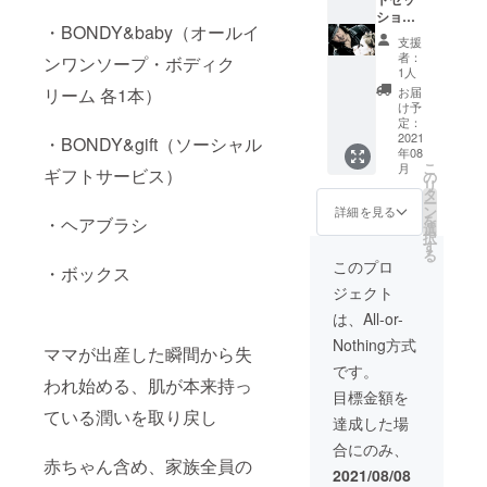
る機会
※BOND
ブック
ション
が多い
・BONDY&baby（オールイ
Y&gift
を作成
モデル
ので姿
支援
にてギ
しお届
体験＋
勢を改
者：
ンワンソープ・ボディク
フト商
けしま
BONDY
善した
1人
品を取
す。 プ
泡オー
い、産
お届
リーム 各1本）
り扱わ
ロのヘ
ルイン
後の体
け予
せてい
アメイ
ワン
型を治
定：
ただけ
ク、カ
ソープ
2021
した
・BONDY&gift（ソーシャル
年08
る企業
メラマ
＋
い、た
こ
月
様に限
ンが同
BONDY
ギフトサービス）
だ私の
の
リ
りま
行し、
ボディ
レッス
タ
ー
す。
撮影を
クリー
ンを受
ン
詳細を見る
を
・ヘアブラシ
行いま
ム】 取
けてみ
選
択
す。 ご
締役で
たいな
す
る
夫婦の
もあ
どさま
このプロ
・ボックス
みで
る、美
ざまな
ジェクト
も、ご
容家・
目的で
友人と
メイク
お使い
は、All-or-
一緒で
アップ
くださ
Nothing方式
でも、
アー
い。 有
ママが出産した瞬間から失
いろい
ティス
効期
です。
ろな形
ト柳 延
われ始める、肌が本来持っ
限:1年
目標金額を
態は相
人が、
間 場
ている潤いを取り戻し
談可能
ヘアメ
所、日
達成した場
です。
イクを
時は個
合にのみ、
【詳
デザイ
別相談
赤ちゃん含め、家族全員の
細】 1.
ンスタ
東京都
2021/08/08
撮影す
イリン