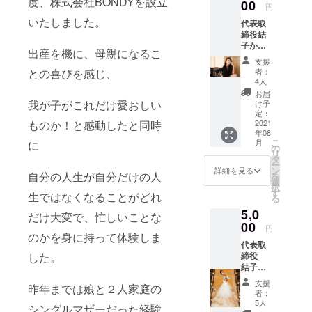
度、株式会社BONDYを設立
に何ができ
00
円
るかを考え
いたしました。
代表取
社会貢献を
締役結
子から
していきま
出産を機に、母親になるこ
直筆の
支援
す。
感謝の
との喜びを感じ、
者：
手紙 お
4人
ひとり
お届
おひと
我が子がこれだけ愛おしい
け予
り様に
定：
ものか！と感動したと同時
感謝の
2021
年08
気持ち
こ
月
に
を込め
の
リ
て作成
タ
ー
致しま
ン
詳細を見る
自分の人生が自分だけの人
を
す！ 支
選
択
援時に
す
生ではなくなることがどれ
る
必ず備
5,0
考欄に
だけ大変で、忙しいことな
ご希望
00
円
のお名
のかを身に持って体験しま
代表取
前をご
した。
締役
記入く
結子か
ださ
ら直筆
い。記
支援
昨年までは娘と２人家庭の
の感謝
入がな
者：
メッ
い場合
5人
シングルマザーだった経験
セージ