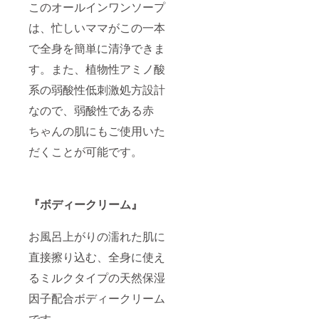
このオールインワンソープ
て室内
スチー
は、忙しいママがこの一本
ル撮影
3.室内
で全身を簡単に清浄できま
スチー
す。また、植物性アミノ酸
ル撮影
後、ロ
系の弱酸性低刺激処方設計
ケ場所
へ移動
なので、弱酸性である赤
(ロケ場
所は事
ちゃんの肌にもご使用いた
前に打
ち合わ
だくことが可能です。
せを行
いま
す)、撮
影 4.撮
『ボディークリーム』
影終
了、撤
収(ロケ
お風呂上がりの濡れた肌に
地にて
解散と
直接擦り込む、全身に使え
なりま
すが、
るミルクタイプの天然保湿
IBIZAに
戻り、
因子配合ボディークリーム
ヘアメ
です。
イクを