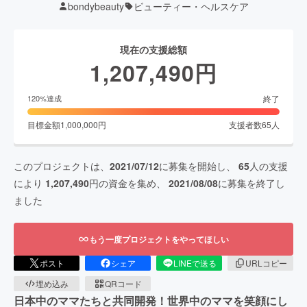
bondybeauty
ビューティー・ヘルスケア
現在の支援総額
1,207,490
円
終了
120
%達成
目標金額
1,000,000
円
支援者数
65
人
このプロジェクトは、
2021/07/12
に募集を開始し、
65
人の支援
により
1,207,490
円の資金を集め、
2021/08/08
に募集を終了し
ました
もう一度プロジェクトをやってほしい
ポスト
シェア
LINEで送る
URLコピー
埋め込み
QRコード
日本中のママたちと共同開発！世界中のママを笑顔にし