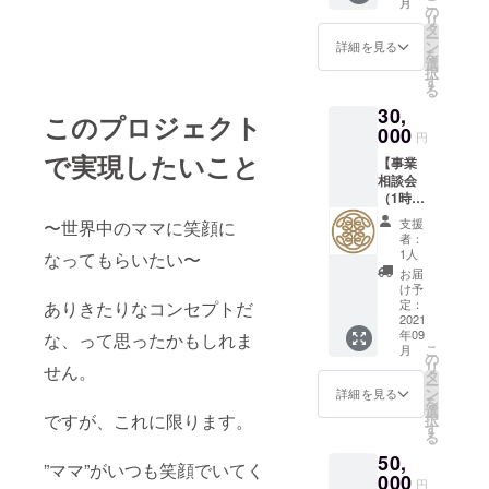
こ
月
ボディ
所など
の
い。ま
リ
クリー
も記入
タ
た、特
ー
ム ＋
不要、
ン
定の人
詳細を見る
を
BONDY
メール
選
物を比
択
×SALO
アドレ
す
喩する
る
N VIP
スにお
お名前
30,
ロゴ刻
礼の
や公序
このプロジェクト
印ヘア
000
ムー
良俗に
円
ブラシ
ビーを
反する
で実現したいこと
【事業
＋
送らせ
お名前
相談会
BONDY
ていた
は掲載
（1時
&gift 1
だきま
をお断
間）
万円相
す！
りする
支援
〜世界中のママに笑顔に
（+場合
当コー
事が御
者：
によっ
ス セッ
1人
なってもらいたい〜
座いま
ては継
ト
す、ご
お届
続的な
け予
注意く
ビジネ
定：
ありきたりなコンセプトだ
ださ
スサ
2021
い。
年09
な、って思ったかもしれま
ポー
こ
月
ト）＋
の
リ
せん。
BONDY
タ
ー
泡オー
ン
詳細を見る
を
ルイン
選
ですが、これに限ります。
択
ワン
す
る
ソープ
50,
＋
”ママ”がいつも笑顔でいてく
BONDY
000
円