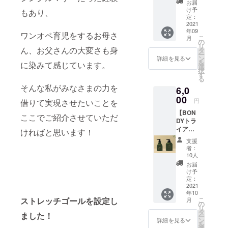
は
お届
＋
CAMPF
け予
もあり、
BONDY
IREにて
定：
×SALO
2021
使用さ
年09
N VIP
れてい
ワンオペ育児をするお母さ
こ
月
BONDY
るハン
の
リ
ロゴ刻
ん、お父さんの大変さも身
ドル
タ
ー
印ヘア
ネーム
ン
詳細を見る
を
に染みて感じています。
ブラシ
を使用
選
択
のセッ
させて
す
る
ト。 今
頂きま
そんな私がみなさまの力を
6,0
現在、
すので
単体の
00
ご了承
円
借りて実現させたいことを
実販売
くださ
【BON
予定の
い。ま
ここでご紹介させていただ
DYトラ
ないこ
た、特
イアル
こだけ
ければと思います！
定の人
セッ
の限定
物を比
支援
ト】 "箱
ブラシ
喩する
者：
なし"
になり
お名前
10人
BONDY
ます。
や公序
お届
泡オー
大きく
良俗に
け予
ルイン
て頭皮
定：
反する
ワン
2021
にも優
お名前
年10
ソープ
しい、
は掲載
ストレッチゴールを設定し
こ
月
＋
インテ
の
をお断
リ
BONDY
リアに
タ
りする
ました！
ー
ボディ
も馴染
ン
事が御
詳細を見る
を
クリー
むデザ