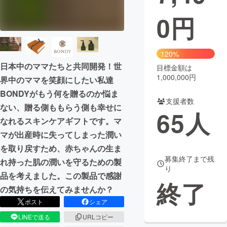
0
円
まちづくり・地域活性化
CAMPFIRE for Social Good
CAMPFIRE Creation
120%
CAMPFIREふるさと納税
machi-ya
コミュニティ
日本中のママたちと共同開発！世
目標金額は
1,000,000円
界中のママを笑顔にしたい私達
BONDYがもう何を贈るのか悩ま
支援者数
ない、贈る側ももらう側も幸せに
65
人
なれるスキンケアギフトです。マ
マが出産時に失ってしまった潤い
を取り戻すため、赤ちゃんの生ま
募集終了まで残
れ持った肌の潤いを守るための製
り
品を考えました。この製品で感謝
終了
の気持ちを伝えてみませんか？
ポスト
シェア
LINEで送る
URLコピー