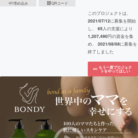
埋め込み
QRコード
このプロジェクトは、
2021/07/12
に募集を開始
し、
65
人の支援により
1,207,490
円の資金を集
め、
2021/08/08
に募集を
終了しました
もう一度プロジェク
トをやってほしい