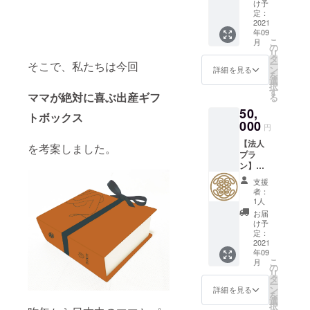
BONDY
ンで
け予
プロダ
定：
す。 ま
クト
2021
ずは1時
年09
BOX】
間の事
こ
月
BONDY
の
業相談
リ
のプロ
タ
会をさ
ー
そこで、私たちは今回
ダクト
ン
せてい
詳細を見る
を
BOXに
選
ただ
択
加え、
す
き、ア
ママが絶対に喜ぶ出産ギフ
る
World
クショ
50,
Superm
ンプラ
トボックス
odel
000
ンをご
円
product
提案さ
【法人
ion2019
を考案しました。
せてい
プラ
日本代
ただき
ン】
表、世
ます。
BONDY
界大会
その
支援
&gift内
優勝
後、継
者：
特設
ショー
1人
続的に
ページ
、広告
支援す
お届
にてギ
を中心
け予
ること
フト商
に活動
定：
が可能
品の紹
2021
しなが
な方向
年09
介
ら、現
性が見
こ
月
BONDY
役モデ
の
つかっ
リ
&baby
ル＆モ
タ
た場合
ー
の展開
デルの
ン
詳細を見る
には
を
と同時
卵を育
選
Studio
択
にロー