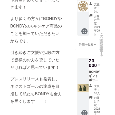
お届け
印ヘア
定の人
た、特
支援
きます！
しま
ブラシ
物を比
定の人
者：
す！』
セット
喩する
0人
物を比
ただ、
支援時
お名前
喩する
お届
より多くの方々にBONDYや
BONDY
に必ず
や公序
け予
お名前
を応援
備考欄
定：
良俗に
や公序
BONDYのスキンケア商品の
した
2021
にご希
反する
良俗に
年09
い！ プ
望のお
お名前
ことを知っていただきたい
反する
こ
月
ロダク
名前を
の
は掲載
お名前
リ
トはも
ご記入
からです。
タ
をお断
は掲載
ー
う購入
くださ
ン
りする
詳細を見る
をお断
を
したか
い。記
選
事が御
りする
択
引き続きご支援や拡散の方
ら応援
入がな
す
座いま
事が御
る
だけし
い場合
す、ご
座いま
で皆様のお力を貸していた
20,
たい！
は
注意く
す、ご
そのよ
000
CAMPF
ださ
注意く
円
だければと思っています！
うなお
IREにて
い。
ださ
BONDY
声もた
使用さ
い。
ギフト
くさん
れてい
プレスリリースも発表し、
ボック
いただ
るハン
ス ＋
いたた
ドル
ネクストゴールの達成を目
支援
BONDY
め こち
ネーム
者：
泡オー
らのリ
指して私たちBONDYも全力
を使用
10人
ルイン
ターン
させて
お届
を尽くします！！！
ワン
を追加
頂きま
け予
ソープ
いたし
定：
すので
＋
2021
まし
ご了承
年10
BONDY
た！ 住
くださ