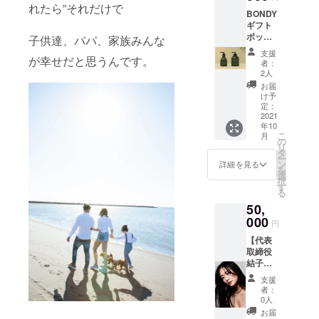
ボディ
れたら”それだけで
BONDY
クリー
ギフト
ム】 ビ
ボック
ジネス
子供達、パパ、家族みんな
ス ＋
を通し
支援
が幸せだと思うんです。
BONDY
て自己
者：
泡オー
実現の
2人
ルイン
ために
お届
ワン
行動し
け予
ソープ
たいマ
定：
＋
2021
マの皆
年10
BONDY
さまに
こ
月
ボディ
向け
の
リ
クリー
て、
タ
ー
ム ＋
BONDY
ン
詳細を見る
を
BONDY
を支援
選
択
×SALO
するス
す
る
N VIP
タート
50,
ロゴ刻
アッ
印ヘア
000
プ・ス
円
ブラシ
タジオ
【代表
＋
「Studi
取締役
BONDY
o
結子か
&gift 4
ENTRE
ら直接
万円相
」が事
支援
個別
当コー
業の相
者：
レッス
ス
談に乗
0人
ン＋
るプラ
お届