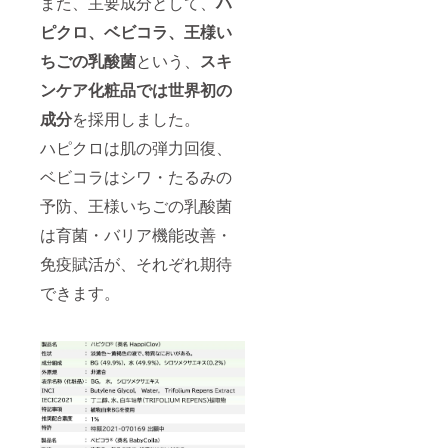
また、主要成分として、
ハ
にて発
ピクロ、ベビコラ、王様い
送 ＊渋
谷まで
ちごの乳酸菌
という、
スキ
の交通
費はご
ンケア化粧品では世界初の
負担い
ただき
成分
を採用しました。
ます。
ご了承
ハピクロは肌の弾力回復、
くださ
ベビコラはシワ・たるみの
いま
せ。
予防、王様いちごの乳酸菌
は育菌・バリア機能改善・
免疫賦活が、それぞれ期待
できます。