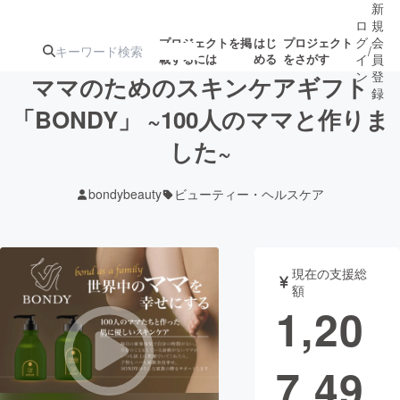
新
ロ
規
グ
会
プロジェクトを掲
はじ
プロジェクト
/
載するには
める
をさがす
イ
員
ン
登
ママのためのスキンケアギフト
録
「BONDY」 ~100人のママと作りま
した~
人気のプロ
注目のリ
注目の新着プロ
募集終了が近いプ
もうすぐ公開
ジェクト
ターン
ジェクト
ロジェクト
されます
bondybeauty
ビューティー・ヘルスケア
アート・写真
音楽
現在の支援総
テクノロジー・ガジェット
ゲーム・サ
額
1,20
映像・映画
書籍・雑誌
7,49
ビジネス・起業
チャレンジ