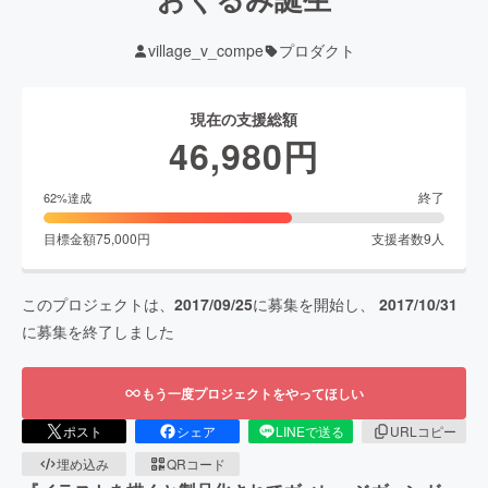
village_v_compe
プロダクト
現在の支援総額
46,980
円
終了
62
%達成
目標金額
75,000
円
支援者数
9
人
このプロジェクトは、
2017/09/25
に募集を開始し、
2017/10/31
に募集を終了しました
もう一度プロジェクトをやってほしい
ポスト
シェア
LINEで送る
URLコピー
埋め込み
QRコード