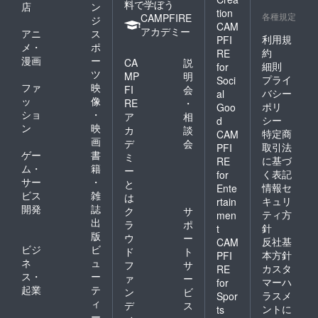
料で学ぼう
店
ン
tion
各種規定
CAMPFIRE
ジ
CAM
アカデミー
アニ
ス
利用規
PFI
メ・
ポ
約
RE
漫画
ー
CA
説
細則
for
ツ
MP
明
プライ
Soci
ファ
映
FI
会
バシー
al
ッ
像
RE
・
ポリ
Goo
ショ
・
ア
相
シー
d
ン
映
カ
談
特定商
CAM
画
デ
会
取引法
PFI
ゲー
書
ミ
に基づ
RE
ム・
籍
ー
く表記
for
サー
・
と
情報セ
Ente
ビス
雑
は
キュリ
rtain
開発
誌
ク
サ
ティ方
men
出
ラ
ポ
針
t
版
ウ
ー
反社基
CAM
ビジ
ビ
ド
ト
本方針
PFI
ネ
ュ
フ
サ
カスタ
RE
ス・
ー
ァ
ー
マーハ
for
起業
テ
ン
ビ
ラスメ
Spor
ィ
デ
ス
ントに
ts
ー