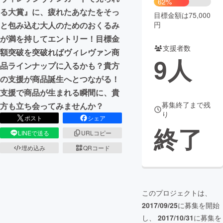
62%
る大賞』に、疲れたあなたをそっ
目標金額は75,000
まちづくり・地域活性化
円
と包み込む大人のためのおくるみ
が満を持してエントリー！目標金
支援者数
CAMPFIRE for Social Good
CAMPFIRE Creation
額突破を突破ればヴィレヴァン商
9
人
CAMPFIREふるさと納税
machi-ya
コミュニティ
品ラインナップに入るかも？貴方
の支援が商品誕生へとつながる！
支援で商品が生まれる瞬間に、貴
募集終了まで残
方も立ち会ってみませんか？
り
ポスト
シェア
終了
LINEで送る
URLコピー
埋め込み
QRコード
このプロジェクトは、
2017/09/25
に募集を開始
し、
2017/10/31
に募集を