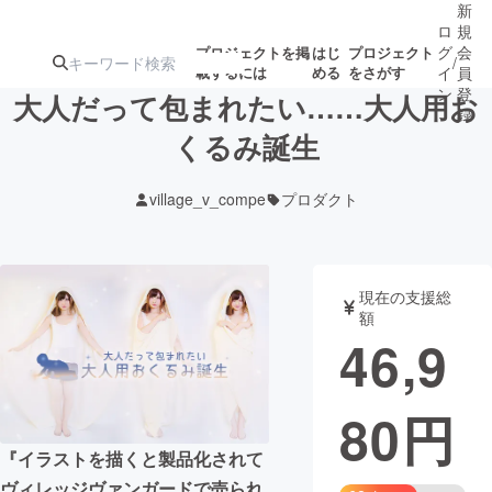
新
ロ
規
グ
会
プロジェクトを掲
はじ
プロジェクト
/
載するには
める
をさがす
イ
員
ン
登
大人だって包まれたい……大人用お
録
くるみ誕生
人気のプロ
注目のリ
注目の新着プロ
募集終了が近いプ
もうすぐ公開
village_v_compe
プロダクト
ジェクト
ターン
ジェクト
ロジェクト
されます
アート・写真
音楽
現在の支援総
額
46,9
テクノロジー・ガジェット
ゲーム・サ
80
円
映像・映画
書籍・雑誌
『イラストを描くと製品化されて
ビジネス・起業
チャレンジ
ヴィレッジヴァンガードで売られ