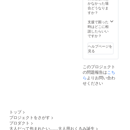
かなかった場
合どうなりま
すか？
支援で困った
時はどこに相
談したらいい
ですか？
ヘルプページを
見る
このプロジェクト
の問題報告は
こち
ら
よりお問い合わ
せください
トップ
>
プロジェクトをさがす
>
プロダクト
>
大人だって包まれたい……大人用おくるみ誕生
>