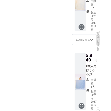
支援
人用お
者：
者が集まっ
くるみ
3人
たら商品化
(クリー
お届
ム) 一般
いたしま
け予
販売価
定：
す。
格は
2017
年12
支援した上
6480円
こ
月
（税
の
で、ご不明
リ
込）を
タ
な点がござ
ー
予定し
ン
詳細を見る
を
ている
いました
選
択
ためお
す
ら、IDを記
る
得で
載の上、下
5,9
す！
40
記連絡先に
円
お問い合わ
■大人用
おくる
せください
み(グ
ませ。
レー) 一
支援
village-
般販売
者：
価格は
vanguard@c
1人
6480円
お届
amp-fire.jp
（税
け予
どうぞよろ
込）を
定：
予定し
2017
しくお願い
年12
ている
いたしま
こ
月
ためお
の