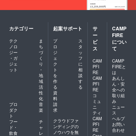
カテゴリー
起案サポート
サ
CAMP
ー
FIRE
テク
ま
プ
ス
ビ
につい
ノロ
ち
ロ
タ
ス
て
ジー
づ
ジ
ッ
・ガ
く
ェ
フ
CAM
CAMP
ジェ
り
ク
に
PFI
FIREと
ット
・
ト
相
RE
は
地
を
談
CAM
あんし
域
作
す
PFI
ん・安
活
る
る
RE
全への
性
資
コ
取り組
化
料
ミュ
み
プロ
音
請
ニ
ニュー
ダク
楽
求
ティ
ス
ト
CAM
ヘルプ
クラウドファ
フー
チ
PFI
お問い
ンディングの
ド・
ャ
RE
合わせ
ノウハウを無
飲食
レ
Crea