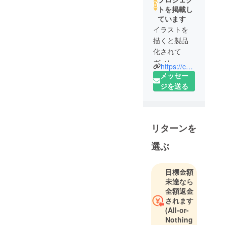
も反響が出ております。 あ
トを掲載し
なたの支援で、この冬大人
ています
イラストを
もお包まれるかどうかが決
描くと製品
まります！ 残り二日です
化されて
が、ご拡散のほどよろしく
ヴィレッジ
https://camp-fire.jp/pages/villagevanguard
お願いします！ ヴィレヴァ
ヴァンガー
メッセー
ドで売られ
ジを送る
ン大賞運営事務局
る大賞とは
CAMPFIRE
主催、ヴィ
リターンを
レッジヴァ
ンガード協
選ぶ
⼒による、
個⼈でも企
目標金額
業でもグ
未達なら
ループでも
全額返金
応募可能な
されます
無差別級の
(All-or-
企画コンペ
Nothing