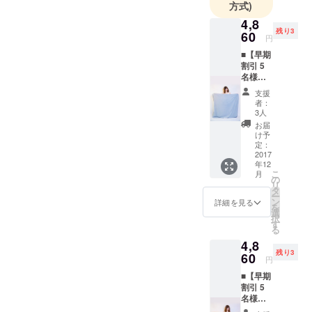
です。
方式)
投稿された
4,8
残り3
アイディア
60
円
を「ヴィ
■【早期
レッジヴァ
割引 5
名様限
ンガード」
定】大
支援
オンライン
人用お
者：
くるみ
ストアのバ
3人
(グレー)
お届
イヤーが審
一般販
け予
査し、イラ
売価格
定：
は 6480
2017
ストを服や
年12
円（税
バッグに具
こ
月
込）を
の
リ
現化する
予定し
タ
ー
ている
ン
詳細を見る
「STARted
を
ためお
選
」が応募さ
択
得で
す
る
す！
れたアイテ
4,8
ムを製造し
残り3
60
円
ます。そし
■【早期
てクラウド
割引 5
ファンディ
名様限
定】大
ングで⽀援