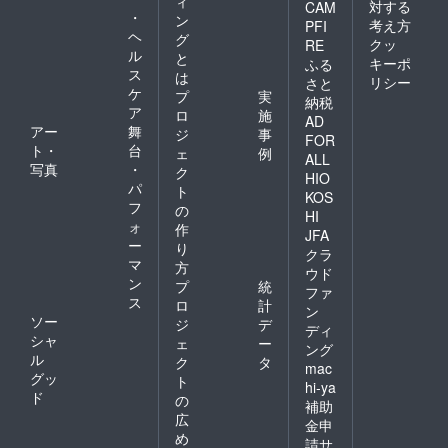
ィ
対する
CAM
・
ン
考え方
PFI
ヘ
グ
クッ
RE
ル
と
キーポ
ふる
ス
は
リシー
さと
ケ
プ
実
納税
ア
ロ
施
AD
アー
舞
ジ
事
FOR
ト・
台
ェ
例
ALL
写真
・
ク
HIO
パ
ト
KOS
フ
の
HI
ォ
作
JFA
ー
り
クラ
マ
方
ウド
ン
プ
統
ファ
ス
ロ
計
ン
ソー
ジ
デ
ディ
シャ
ェ
ー
ング
ル
ク
タ
mac
グッ
ト
hi-ya
ド
の
補助
広
金申
め
請サ