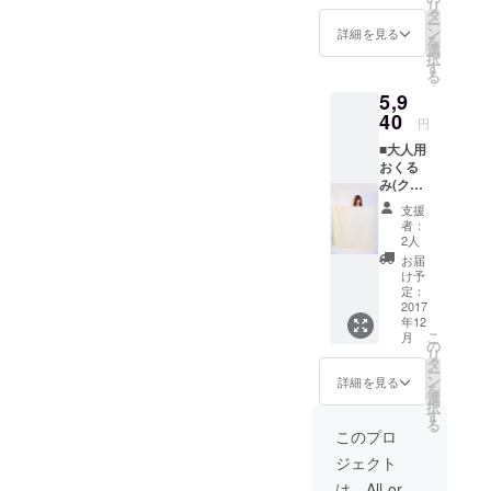
リ
得で
す。
タ
ー
す！
ン
詳細を見る
を
選
択
す
る
5,9
40
円
■大人用
おくる
み(ク
リーム)
支援
一般販
者：
売価格
2人
は 6480
お届
円（税
け予
込）を
定：
予定し
2017
年12
ている
こ
月
ためお
の
リ
得で
タ
ー
す！
ン
詳細を見る
を
選
択
す
る
このプロ
ジェクト
は、All-or-