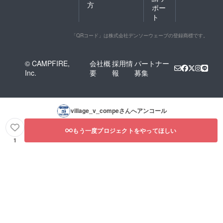
方
ポー
ト
「QRコード」は株式会社デンソーウェーブの登録商標です。
© CAMPFIRE,
会社概
採用情
パートナー
Inc.
要
報
募集
village_v_compe
さんへアンコール
もう一度プロジェクトをやってほしい
1