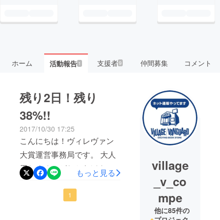
ホーム
支援者
仲間募集
コメント
活動報告
9
1
残り2日！残り
38%!!
2017/10/30 17:25
こんにちは！ヴィレヴァン
大賞運営事務局です。 大人
village
用おくるみがねとらぼさん
もっと見る
_v_co
に取り上げられ話題にな
mpe
り、 ヴィレッジヴァンガー
1
ドオンライン公式Twitterで
他に85件の
プロジェク