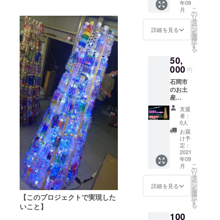
年09
と共に
こ
月
お送り
の
リ
いたし
タ
ー
ます。
ン
詳細を見る
を
ご支援
選
択
頂いた
す
る
方々に
50,
は、当
時の様
000
円
子とと
石岡市
もに、
のお土
御礼の
産
メッ
（小）
セージ
支援
ととも
を贈ら
者：
に、お
せて頂
0人
礼のお
きま
お届
手紙を
す。
け予
お送り
定：
いたし
2021
年09
ます。
こ
月
ご支援
の
リ
頂いた
タ
ー
方々に
ン
詳細を見る
を
は、石
選
【このプロジェクトで実現した
択
岡市の
す
る
いこと】
お土産
100
（小）