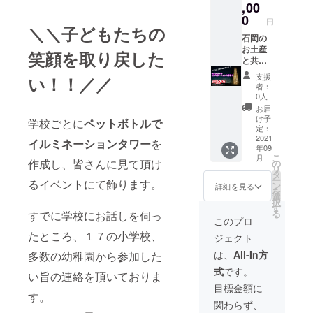
ととも
,00
に、御
0
円
礼のお
＼＼子どもたちの
手紙を
石岡の
贈らせ
お土産
笑顔を取り戻した
て頂き
と共
ます。
に、お
支援
い！！／／
礼のお
者：
手紙を
0人
お送り
お届
いたし
け予
学校ごとに
ペットボトルで
ます。
定：
ご支援
2021
イルミネーションタワー
を
年09
頂いた
こ
月
方々に
作成し、皆さんに見て頂け
の
リ
は、石
タ
ー
るイベントにて飾ります。
岡のお
ン
詳細を見る
を
土産と
選
択
とも
す
る
すでに学校にお話しを伺っ
に、御
このプロ
礼のお
たところ、１７の小学校、
ジェクト
手紙を
贈らせ
は、
All-In方
多数の幼稚園から参加した
て頂き
式
です。
ます。
い旨の連絡を頂いておりま
目標金額に
す。
関わらず、