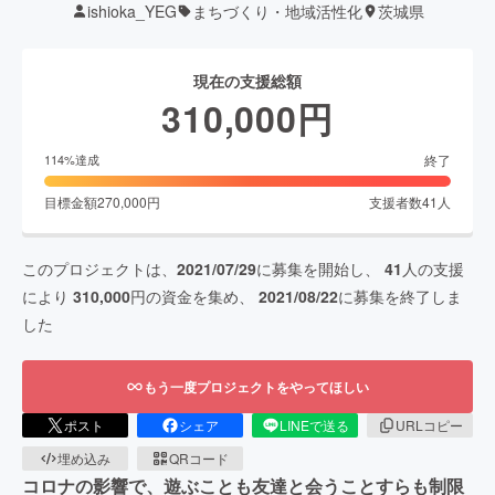
ishioka_YEG
まちづくり・地域活性化
茨城県
現在の支援総額
310,000
円
終了
114
%達成
目標金額
270,000
円
支援者数
41
人
このプロジェクトは、
2021/07/29
に募集を開始し、
41
人の支援
により
310,000
円の資金を集め、
2021/08/22
に募集を終了しま
した
もう一度プロジェクトをやってほしい
ポスト
シェア
LINEで送る
URLコピー
埋め込み
QRコード
コロナの影響で、遊ぶことも友達と会うことすらも制限