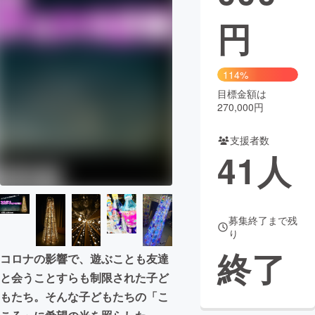
円
まちづくり・地域活性化
CAMPFIRE for Social Good
CAMPFIRE Creation
114%
CAMPFIREふるさと納税
machi-ya
コミュニティ
目標金額は
270,000円
支援者数
41
人
募集終了まで残
り
終了
コロナの影響で、遊ぶことも友達
と会うことすらも制限された子ど
もたち。そんな子どもたちの「こ