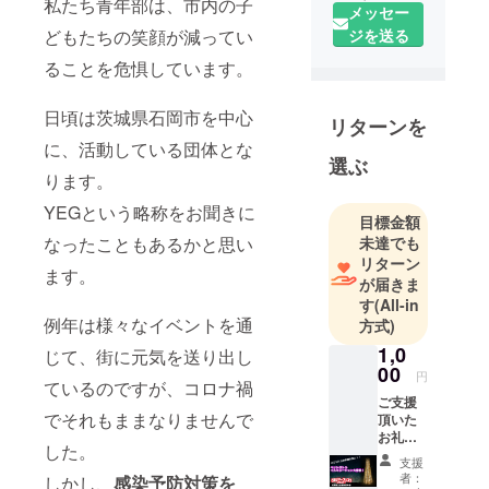
私たち青年部は、市内の子
メッセー
どもたちの笑顔が減ってい
ジを送る
ることを危惧しています。
日頃は茨城県石岡市を中心
リターンを
に、活動している団体とな
選ぶ
ります。
YEGという略称をお聞きに
目標金額
なったこともあるかと思い
未達でも
リターン
ます。
が届きま
す
(All-in
例年は様々なイベントを通
方式)
1,0
じて、街に元気を送り出し
00
円
ているのですが、コロナ禍
ご支援
でそれもままなりませんで
頂いた
お礼の
した。
メッ
支援
セージ
者：
しかし、
感染予防対策を