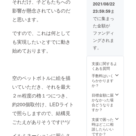
それだけ、子どもたちへの
2021/08/22
影響が懸念されているのだ
23:59:59
ま
でに集まっ
と思います。
た金額が
ですので、これは何として
ファンディ
ングされま
も実現したいとすでに動き
す。
始めております。
支援に関するよ
くある質問
手数料はいく
空のペットボトルに絵を描
らかかります
か？
いていただき、それを最大
２ｍ程度の櫓１つにつき、
目標金額に届
かなかった場
約200個取付け、LEDライト
合どうなりま
すか？
で照らしますので、結構見
支援で困った
ごたえがありそうです(^^)/
時はどこに相
談したらいい
ですか？
イルミネーションに照らさ