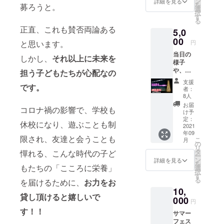
ン
詳細を見る
を
募ろうと。
選
択
す
る
正直、これも賛否両論ある
5,0
00
と思います。
円
当日の
しかし、
それ以上に未来を
様子
や、お
担う子どもたちが心配なの
礼の
支援
です。
メッ
者：
セージ
8人
をお送
お届
コロナ禍の影響で、学校も
りいた
け予
しま
定：
休校になり、遊ぶことも制
す。 ご
2021
年09
支援頂
限され、友達と会うことも
こ
月
いた
の
リ
方々に
タ
憚れる、こんな時代の子ど
ー
は、当
ン
詳細を見る
を
時の様
もたちの「こころに栄養」
選
択
子とと
す
る
を届けるために、
お力をお
もに、
10,
御礼の
貸し頂けると嬉しいで
メッ
000
円
セージ
す！！
サマー
を贈ら
フェス
せて頂