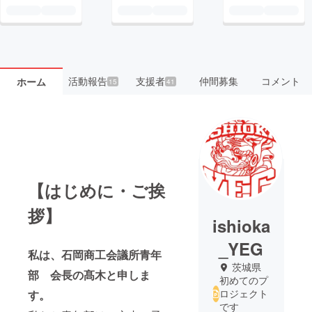
活動報告
支援者
仲間募集
コメント
ホーム
15
41
【はじめに・ご挨
拶】
ishioka
_YEG
私は、石岡商工会議所青年
茨城県
部 会長の髙木と申しま
初めてのプ
ロジェクト
す。
です