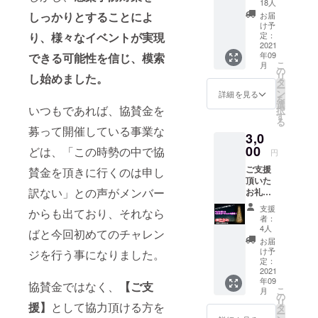
をお送
18人
りいた
しっかりとすることによ
お届
しま
け予
す。
り、様々なイベントが実現
定：
2021
年09
できる可能性を信じ、模索
こ
月
の
リ
し始めました。
タ
ー
ン
詳細を見る
を
選
いつもであれば、協賛金を
択
す
る
募って開催している事業な
3,0
00
どは、「この時勢の中で協
円
ご支援
賛金を頂きに行くのは申し
頂いた
訳ない」との声がメンバー
お礼の
お手紙
支援
からも出ており、それなら
をお送
者：
りいた
4人
ばと今回初めてのチャレン
しま
お届
す。
け予
ジを行う事になりました。
定：
2021
年09
協賛金ではなく、
【ご支
こ
月
の
リ
援】
として協力頂ける方を
タ
ー