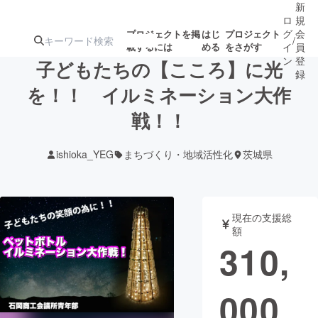
新
ロ
規
グ
会
プロジェクトを掲
はじ
プロジェクト
/
載するには
める
をさがす
イ
員
ン
登
子どもたちの【こころ】に光
録
を！！ イルミネーション大作
戦！！
人気のプロ
注目のリ
注目の新着プロ
募集終了が近いプ
もうすぐ公開
ジェクト
ターン
ジェクト
ロジェクト
されます
ishioka_YEG
まちづくり・地域活性化
茨城県
アート・写真
音楽
現在の支援総
テクノロジー・ガジェット
ゲーム・サ
額
310,
映像・映画
書籍・雑誌
000
ビジネス・起業
チャレンジ