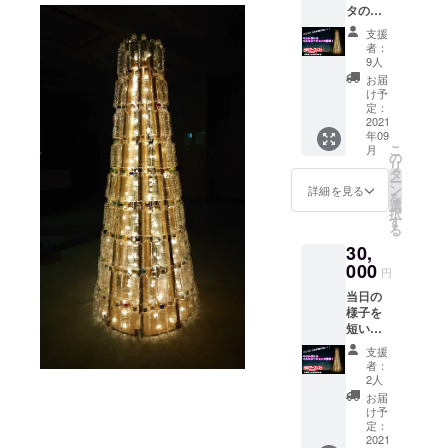
タの粗
きま
品とと
す。
支援
もに、
者：
お礼の
9人
お手紙
お届
をお送
け予
りいた
定：
しま
2021
年09
す。 ご
こ
月
支援頂
の
リ
いた
タ
ー
方々に
ン
詳細を見る
を
は、サ
選
択
マー
す
る
フェス
30,
タの粗
品とと
000
円
もに、
当日の
御礼の
様子を
お手紙
短い動
を贈ら
画にし
せて頂
支援
て、粗
きま
者：
品とと
す。
2人
もにお
お届
礼の
け予
メッ
定：
セージ
2021