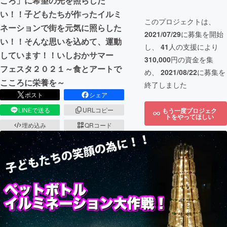
ころ」に希望の光を照らした
い！！子どもたちが作ったイルミ
このプロジェクトは、
ネーションで街を元気に照らした
2021/07/29
に募集を開始
い！！そんな思いを込めて、運動
し、
41
人の支援により
しています！！いしおかサマー
310,000
円の資金を集
フェスタ２０２１～食とアートで
め、
2021/08/22
に募集を
こころに栄養を～
終了しました
ポスト
シェア
LINEで送る
URLコピー
もう一度プロジェク
トをやってほしい
埋め込み
QRコード