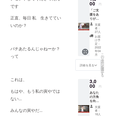
00
円
です
「ご支
援をあ
正直、毎日 私 生きててい
りがと
うござ
いのか？
支援
いま
者：
すっ！
27人
」 清
お届
水則
け予
子、あ
定：
なたの
2022
バチあたるんじゃねーか？
年04
方角を
こ
月
って
向いて
の
リ
全力で
タ
ー
感謝の
ン
詳細を見る
を
お辞儀
選
択
をしま
す
る
す！ ま
これは、
3,0
た、お
礼の
00
円
メール
もはや、もう私の寅やでは
あなた
もお送
の方角
りいた
ない...
を向い
しま
て「あ
す。
支援
りがと
みんなの寅やだ...
皆さま
者：
う」と
からの
18人