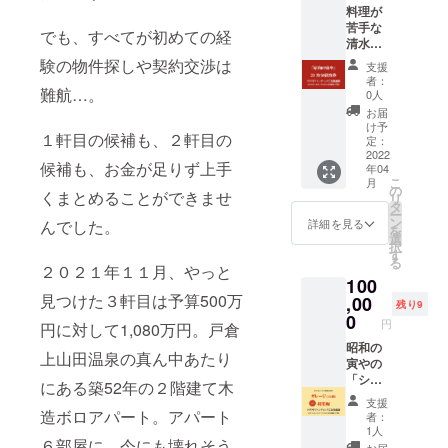
たりま
手な清
円）＆
手な清
料理が
いちば
に分け
す。そ
水則子
温泉
水則子
苦手な
ん目立
て別日
のた
でも、すべてが初めての経
がつく
MaaSチ
がつく
清水則
つ場所
に宿泊
め、年
る気ま
ケット
る気ま
子がつ
につけ
験の物件探しや契約交渉は
するこ
間を通
ぐれお
支援
６枚
ぐれお
くる気
させて
とも、
じて、
者：
つまみ
（3,000
つまみ
まぐれ
難航…。
いただ
もちろ
0人
いつも
付き＆
円相
付き＆
おつま
きま
ん可能
どこか
お届
清水則
当）を
清水則
み付き
す。 ★
です。
け予
リ
子の人
ご提供
子の人
１軒目の候補も、２軒目の
＆清水
支援
定：
★宿泊
フォー
生相談
いたし
生相談
則子の
2022
時、必
券は、
ムして
付きの
ます。
候補も、お金が足りず上手
付きの
年04
人生相
ず備考
ギフト
いるこ
「昭和
※宿泊券
こ
「昭和
月
談付き
欄にご
の
とし
とにな
くまとめることができませ
の寅
の有効
リ
の寅
の「昭
希望の
タ
て、支
るの
や」特
期限は
ー
や」特
和の寅
お名前
ン
援者か
詳細を見る
んでした。
で、宿
別２泊
発行か
を
別１泊
や」特
をご記
選
ら譲り
泊時、
宿泊券
ら２年
択
宿泊券
別宿泊
入くだ
す
受けた
好きな
（１泊
になり
る
（１泊
２０泊
２０２１年１１月、やっと
さい★
方も使
だけリ
3,800
ます。
3,800
100
券（１
えま
フォー
円）＆
※温泉
円）付
見つけた３軒目は予算500万
泊3,800
,00
す！ ※
ムのお
残り9
884（は
MaaSチ
きで
円）を
0
リター
手伝い
やし）
円
ケット
円に対して1,080万円。戸倉
す。 ※
ご提供
ンに交
をお願
コン
は宿泊
宿泊券
いたし
昭和の
通費は
いしま
サート
上山田温泉の真ん中あたり
時にお
の有効
ます。
寅やの
含まれ
す。 ※
（プラ
渡しい
期限は
★宿泊
「シェ
ませ
にある築52年の２階建て木
宿泊券
イスレ
たしま
発行か
券の有
アハウ
ん。自
の有効
ス）を
支援
す。 ※
ら２年
効期限
ス」ガ
造ボロアパート。アパート
己負担
期限は
者：
ご提供
リター
になり
は発行
レージ
となり
1人
発行か
いたし
ンに交
ます。
６部屋に、今にも壊れそう
から２
利用権
ますの