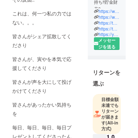
持ち‼️貯金財
産0
https://www.facebook.com/profile.php?id=100010333024666
これは、何一つ私の力では
世間に馴染
https://www.instagram.com/norizou.ga.tora8?igsh=N3Rod3l3aG5ldjNj
ない。。。
めない子供
https://toraya.love/?
https://toraya.love/guesthouse/?
を育てなが
https://youtube.com/@user-il8oy4fr6e?si=kUfTS-oIvCZQ7fcb
皆さんがシェア拡散してく
ら、
メッセー
諦めきれな
ださり
ジを送る
い事があっ
たんです！
皆さんが、寅やを本気で応
男はつらい
援してくださり
よ 寅さん
リターンを
の世界に、
皆さんが声を大にして投げ
選ぶ
憧れて！
女もつらい
かけてくださり
よ 奮闘中
目標金額
【義理と人
皆さんがあったかい気持ち
未達でも
情✴︎笑いと
リターン
を
が届きま
涙】 はじ
す
(All-in
めるよ
毎日、毎日、毎日、毎日プ
方式)
レゼントしてくださったん
1,0