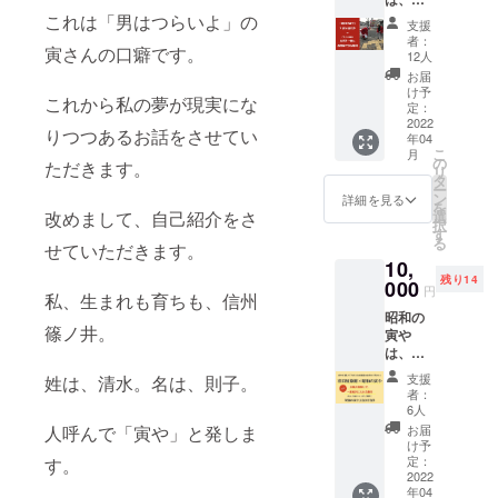
ステッ
ただき
倉上山
これは「男はつらいよ」の
カー
ます！
支援
田温泉
（3,000
者：
寅さんの口癖です。
の目と
円相
12人
鼻の先
当）を
お届
にあり
ご提供
け予
これから私の夢が現実にな
ます。
いたし
定：
そし
2022
ます。
りつつあるお話をさせてい
年04
て、こ
※宿泊券
こ
月
の温泉
の有効
の
ただきます。
リ
街を
期限は
タ
ー
もっと
発行か
ン
詳細を見る
を
元気に
ら２年
改めまして、自己紹介をさ
選
択
したい
になり
す
る
せていただきます。
と思っ
ます。
10,
ていま
※オリジ
残り14
す。
000
ナルの
円
私、生まれも育ちも、信州
https://
ステッ
昭和の
chikum
カーは
篠ノ井。
寅や
a-
宿泊時
は、戸
kanko.c
にお渡
倉上山
om/tour
しさせ
支援
姓は、清水。名は、則子。
田温泉
ist-
ていた
者：
の目と
guide/to
だきま
6人
鼻の先
guraka
す。 ※
人呼んで「寅や」と発しま
お届
にあり
miyam
リター
け予
ます。
ada/ そ
定：
す。
ンに交
そし
2022
こで、
通費は
年04
て、こ
清水則