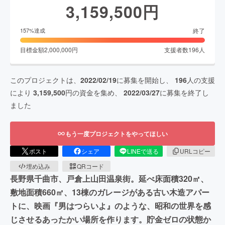
3,159,500
円
終了
157
%達成
目標金額
2,000,000
円
支援者数
196
人
このプロジェクトは、
2022/02/19
に募集を開始し、
196
人の支援
により
3,159,500
円の資金を集め、
2022/03/27
に募集を終了し
ました
もう一度プロジェクトをやってほしい
ポスト
シェア
LINEで送る
URLコピー
埋め込み
QRコード
長野県千曲市、戸倉上山田温泉街。延べ床面積320㎡、
敷地面積660㎡、13棟のガレージがある古い木造アパー
トに、映画『男はつらいよ』のような、昭和の世界を感
じさせるあったかい場所を作ります。貯金ゼロの状態か