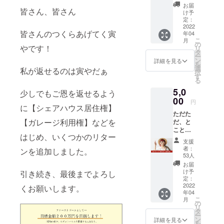
叫ぶ動
お気持
お届
皆さん、皆さん
画を送
ちに感
け予
りま
謝し、
定：
す！ ★
2022
いただ
皆さんのつくらあげてく寅
年04
支援
いた資
こ
月
時、必
金を
の
やです！
リ
ず備考
「昭和
タ
ー
欄にご
の寅
ン
詳細を見る
を
希望の
や」づ
選
私が返せるのは寅やだぁ
択
お名前
くりの
す
る
をご記
費用に
5,0
入くだ
充てさ
少しでもご恩を返せるよう
さい★
00
せてい
円
に【シェアハウス居住権】
あなた
ただき
ただた
の方角
ます！
【ガレージ利用権】などを
だ、と
を向い
ことん
て全力
はじめ、いくつかのリター
応援
で「あ
支援
コース
りがと
者：
ンを追加しました。
です。
う」と
53人
クラ
叫び、
お届
ウド
iPhone
け予
引き続き、最後までよろし
ファン
でその
定：
ディン
2022
動画を
くお願いします。
年04
グの募
撮影。
こ
月
集期間
無料大
の
リ
終了後
容量
タ
ー
に、清
ファイ
ン
詳細を見る
を