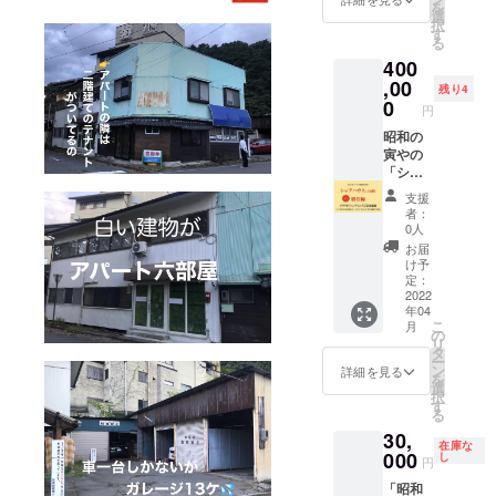
を
方も使
供いた
や」特
選
択
えま
しま
別宿泊
す
る
す！ ※
す。 ☆
５０泊
400
リター
備考欄
券（１
ンに交
に利用
泊3,800
,00
残り4
通費は
開始予
円）を
0
円
含まれ
定日を
ご提供
ませ
ご記入
いたし
昭和の
ん。自
くださ
ます。
寅やの
己負担
い。 ★
★宿泊
「シェ
となり
契約前
券の有
アハウ
支援
ますの
に必
効期限
ス」居
者：
でご了
ず、女
は発行
住権
0人
承くだ
将の清
から２
（１年
お届
さい。
水則子
年にな
分）を
け予
と会っ
りま
ご提供
定：
て話を
す。
いたし
2022
年04
し、さ
★1人で
ます。
こ
月
らにガ
50連泊
クラウ
の
リ
レージ
でも、
ドファ
タ
ー
を内見
10人で5
ンディ
ン
詳細を見る
を
してい
泊でも
ングご
選
択
ただき
使用で
支援へ
す
る
ます。
きま
の感謝
30,
（内見
す。1泊
の気持
在庫な
時の宿
を50回
ちを込
000
し
円
泊費・
に分け
めて、
「昭和
交通費
て別日
１ヶ月