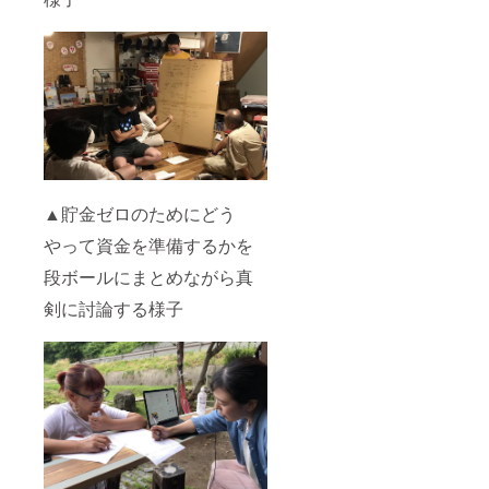
己負担
★１年
となり
間の更
ますの
新後の
でご了
金額は
承くだ
通常価
さい。
格にな
りま
す。
▲貯金ゼロのためにどう
やって資金を準備するかを
段ボールにまとめながら真
剣に討論する様子