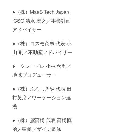
●（株）MaaS Tech Japan
CSO 清水 宏之／事業計画
アドバイザー
●（株）コスモ商事 代表 小
山 剛／不動産アドバイザー
● クレーデレ 小林 啓利／
地域プロデューサー
●（株）ふろしきや 代表 田
村英彦／ワーケーション連
携
●（株）鳶髙橋 代表 高橋慎
治／建築デザイン監修