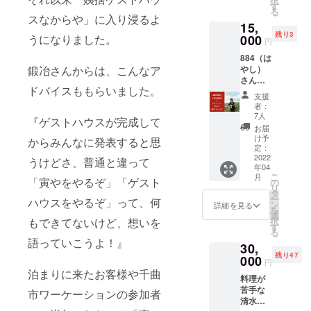
択
ウェブ
め、千
す
日にご
★お風
「昭和
る
アプリ
曲市な
スなからや」に入り浸るよ
相談さ
呂の利
の寅
15,
と連携
どに住
せてい
用時
や」特
残り3
した独
うになりました。
000
む清水
ただい
間：ご
円
別１泊
自サー
則子の
た上で
利用時
宿泊券
884（は
ビスで
友人た
決定い
の当日
（１泊
鍛冶さんからは、こんなア
やし）
す。 株
ちと
たしま
ご案内
3,800
さん
式会社
いっ
す。 ※
いたし
円）付
ドバイスももらいました。
は、信
ふろし
しょ
飲食店
ます。
支援
き ※宿
州は松
きや
に、昭
やス
者：
料理が
泊券の
本市出
が、千
和の寅
7人
ナック
苦手な
『ゲストハウスが完成して
有効期
身、東
曲市や
やのコ
での費
お届
清水則
限は発
京から
信州千
ミュニ
け予
用に関
からみんなに発表すると思
子がつ
行から
千曲市
曲観光
定：
ティス
して
くる気
２年に
に移
2022
局さん
うけどさ、普通と違って
ペース
は、
まぐれ
なりま
年04
住。シ
と提携
にて宴
きっち
おつま
す。 ※
こ
月
ンガー
「寅やをやるぞ」「ゲスト
して開
の
会を開
り「割
み付き
リター
リ
ソング
催す
タ
き、ご
り勘
＆清水
ンに交
ー
ハウスをやるぞ」って、何
ライ
る、千
ン
支援い
詳細を見る
（割り
則子の
通費は
を
ターを
曲市で
選
ただい
前勘
人生相
含まれ
もできてないけど、想いを
択
した
の
す
た方を
定）」
談付き
ませ
る
り、時
「ワー
おもて
にさせ
語っていこうよ！』
の「昭
ん。自
30,
給10円
ケー
なしい
ていた
和の寅
己負担
残り47
で千曲
000
ショ
たしま
だきま
円
や」特
となり
市移住
ン・
す。 ★
泊まりに来たお客様や千曲
す。 ※
別１泊
ますの
料理が
生活を
ウェル
開催場
昭和の
宿泊券
でご了
苦手な
した
市ワーケーションの参加者
カムデ
所：昭
寅や
（１泊
承くだ
清水則
り、移
イズ
和の寅
オープ
3,800
さい