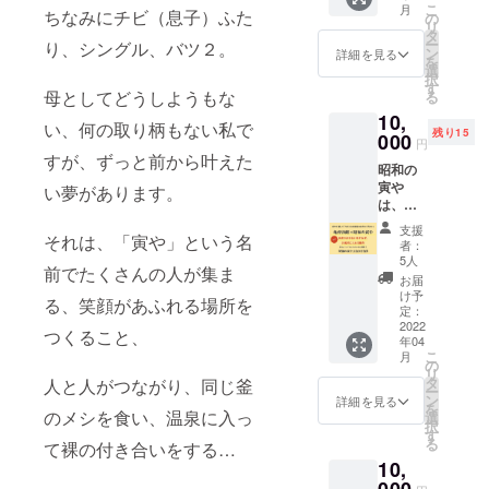
含まれ
こ
月
ちなみにチビ（息子）ふた
の温泉
子が戸
の
ませ
リ
街を
倉上山
タ
ん。自
ー
り、シングル、バツ２。
もっと
田温泉
ン
己負担
詳細を見る
を
元気に
を案内
選
となり
択
したい
しなが
す
ますの
母としてどうしようもな
る
と思っ
ら、さ
でご了
10,
ていま
らには
承くだ
い、何の取り柄もない私で
残り15
す。 そ
000
クリー
さい。
円
こで、
ンアッ
すが、ずっと前から叶えた
昭和の
近所に
プ活動
寅や
ある
い夢があります。
に取り
は、戸
「有田
組める
倉上山
屋旅館
権利を
支援
それは、「寅や」という名
田温泉
さん」
ご提供
者：
の目と
とコラ
しま
5人
前でたくさんの人が集ま
鼻の先
ボレー
す。 ※
お届
にあり
ショ
昭和の
け予
る、笑顔があふれる場所を
ます。
ン！
定：
寅や
そし
2022
http://ar
オープ
つくること、
年04
て、こ
itaya.ne
ン以降
こ
月
の温泉
t ５０を
の
（４月
リ
街を
超える
タ
人と人がつながり、同じ釜
１７日
ー
もっと
源泉か
ン
予
詳細を見る
を
元気に
のメシを食い、温泉に入っ
らかけ
選
定）、
択
したい
流しの
す
支援者
る
て裸の付き合いをする…
と思っ
温泉施
の方が
10,
ていま
設の一
宿泊時
す。 そ
部をお
には随