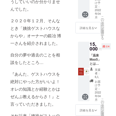
うしていいのか分かりませ
にあり
miyam
生まれ
け予
いたし
戸倉上
ます。
ada/ そ
定：
の若旦
ます。
山田温
んでした。
そし
2022
こで、
那 タイ
★お風
泉をお
年04
て、こ
清水則
ラーリ
呂掃除
掃除で
こ
月
の温泉
子が戸
の
ンチさ
２０２０年１２月、そんな
の時
きる権
リ
街を
倉上山
タ
ん特製
間：ご
利をご
ー
もっと
田温泉
とき「姨捨ゲストハウスな
ン
のシア
詳細を見る
利用時
提供い
を
元気に
を案内
選
トル
の当日
たしま
択
からや」オーナーの鍛冶 博
したい
しなが
す
クッ
ご案内
す。 ※
る
と思っ
ら、地
キーを
いたし
宿泊券
一さんを紹介されました。
15,
ていま
元の人
ご提供
ます。
の有効
残り4
す。
000
でない
いたし
★お掃
円
期限は
https://
と入り
ます。
除時
発行か
自分の夢や過去のことを相
「温泉
chikum
にくい
※昭和の
間：約
ら２年
MaaS」
a-
飲食店
寅や
３０分
談をしたところ…
になり
とは、
kanko.c
やス
オープ
程度 料
ます。
千曲市
om/tour
ナック
ン以降
理が苦
支援
※リター
内の移
ist-
などを
『あんた、ゲストハウスを
（４月
者：
手な清
ンに交
動や地
guide/to
紹介す
6人
１７日
水則子
通費は
域の情
guraka
絶対にやった方がいいよ！
る権利
予
お届
がつく
含まれ
報収集
miyam
をご提
け予
定）、
る気ま
ませ
オレの知識とか経験とかは
に役立
ada/ そ
定：
供しま
支援者
ぐれお
ん。自
つ、タ
2022
こで、
す。 ※
の方が
つまみ
己負担
ぜんぶ教えるからさ！』と
年04
クシー
戸倉上
どんな
宿泊時
付き＆
となり
こ
月
配車や
山田温
の
場所に
に随時
清水則
言っていただきました。
ますの
リ
レンタ
泉の
タ
ご案内
ご提供
子の人
でご了
ー
サイク
方々を
ン
するか
詳細を見る
いたし
生相談
承くだ
を
ルの
はじ
選
は、当
ます。
それ以来「姨捨ゲストハウ
付きの
さい。