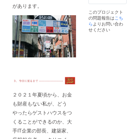
ペース
常価格
ず、居
があります。
★開催
になり
住権を
このプロジェクト
時間：
ます。
放棄さ
の問題報告は
こち
４月１
れる場
７日
ら
よりお問い合わ
合は、
（日）
ご指定
せください
１３
の口座
時〜 ★
に全額
所要時
返金致
間：約
しま
３時間
す。 ★
程度 料
当シェ
理が苦
アハウ
手な清
スへの
水則子
入居が
がつく
相応し
る気ま
くない
ぐれお
と判断
つまみ
してお
２０２１年夏頃から、お金
付き＆
断りす
清水則
も財産もない私が、どう
る可能
子の人
性があ
やったらゲストハウスをつ
生相談
りま
付きの
す。そ
くることができるのか、大
「昭和
の際は
の寅
ご指定
手IT企業の部長、建築家、
や」特
の口座
別２泊
に全額