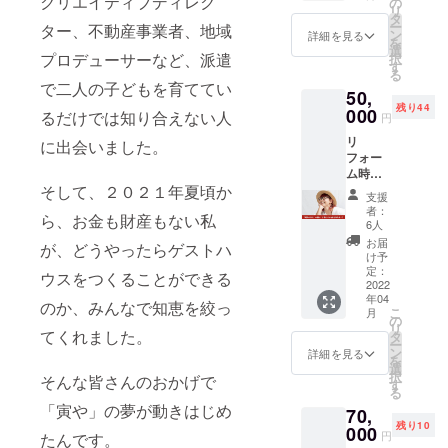
クリエイティブディレク
資金内
の
オープ
自お調
は、
別１泊
リ
の「昭
でリ
タ
ン以降
べくだ
きっち
宿泊券
ー
ター、不動産事業者、地域
和の寅
フォー
ン
（４月
詳細を見る
さい。
り「割
（１泊
を
や」特
ム作業
選
１７日
https://f
り勘
プロデューサーなど、派遣
3,800
択
別宿泊
になる
す
予
uroshik
（割り
円）付
る
１０泊
ため
定）、
i-
で二人の子どもを育ててい
前勘
き。 ※
50,
券（１
に、
毎月の
ya.co.jp
定）」
宿泊券
残り44
泊3,800
000
オープ
るだけでは知り合えない人
開催を
/workati
円
にさせ
の有効
円）を
ン後も
予定し
on_lab/
ていた
期限は
リ
ご提供
に出会いました。
リ
ていま
料理が
だきま
発行か
フォー
いたし
フォー
す。 ★
苦手な
す。 ※
ら２年
ム時に
ます。
ムをし
開催場
清水則
昭和の
になり
そして、２０２１年夏頃か
出た廃
★宿泊
続けて
所：昭
子がつ
支援
寅や
ます。
材に、
券の有
いま
和の寅
者：
くる気
オープ
※リター
ら、お金も財産もない私
清水則
効期限
す。さ
6人
やコ
まぐれ
ン以降
ンに交
子が手
は発行
らに、
ミュニ
お届
おつま
が、どうやったらゲストハ
（４月
通費は
書きで
から２
リ
け予
ティス
み付き
１７日
含まれ
ご希望
年にな
定：
フォー
ペース
ウスをつくることができる
＆清水
予
ませ
のお名
2022
りま
ム箇所
★開催
則子の
定）、
ん。自
年04
前
す。
のか、みんなで知恵を絞っ
は、
時間：
人生相
支援者
こ
己負担
月
（ニッ
★1人で
の
シェア
夕食後
談付き
の方が
リ
となり
クネー
てくれました。
10連泊
タ
ハウス
２０時
の「昭
宿泊時
ー
ますの
ム・社
でも、
ン
＆ゲス
詳細を見る
頃〜 ★
和の寅
には随
を
でご了
名でも
10人で1
選
トハウ
所要時
や」特
時ご提
択
承くだ
そんな皆さんのおかげで
OK）を
泊でも
す
ス＆ガ
間：約
別２泊
供いた
る
さい。
書き、
使用で
レージ
１時間
宿泊券
しま
「寅や」の夢が動きはじめ
70,
「昭和
きま
など多
程度 料
（１泊
す。 料
残り10
の寅
000
す。1泊
岐にわ
理が苦
円
たんです。
3,800
理が苦
や」の
を10回