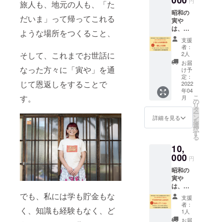
000
円
旅人も、地元の人も、「た
こで、
掃除い
時ご提
昭和の
近所に
ただく
供いた
だいま」って帰ってこれる
寅や
ある
と、一
しま
は、戸
「亀清
番風呂
す。 料
ような場所をつくること、
倉上山
旅館さ
に入
理が苦
支援
田温泉
ん」と
れ、さ
手な清
者：
の目と
コラボ
そして、これまでお世話に
らにお
2人
水則子
鼻の先
レー
風呂上
がつく
お届
にあり
なった方々に「寅や」を通
ショ
がりに
け予
る気ま
ます。
ン！
定：
地ビー
ぐれお
じて恩返しをすることで
そし
2022
https://
ルを１
つまみ
年04
て、こ
chikum
杯ご提
付き＆
す。
こ
月
の温泉
a-
の
供いた
清水則
リ
街を
kanko.c
タ
しま
子の人
ー
もっと
om/lodg
ン
す。 ※
詳細を見る
生相談
を
元気に
ing/kam
選
昭和の
付きの
択
したい
esei-
す
寅や
「昭和
る
と思っ
ryokan/
オープ
の寅
10,
ていま
美肌の
ン以降
や」特
す。
000
湯100％
（４月
別２泊
円
https://
かけ流
１７日
宿泊券
昭和の
chikum
しの温
予
（１泊
寅や
a-
泉に無
定）、
3,800
は、戸
kanko.c
料で入
支援者
円）＆
倉上山
でも、私には学も貯金もな
om/tour
れ、さ
の方が
清水則
支援
田温泉
ist-
らに、
宿泊時
者：
子と
く、知識も経験もなく、ど
の目と
guide/to
米国シ
1人
に随時
いっ
鼻の先
guraka
アトル
ご提供
お届
しょに