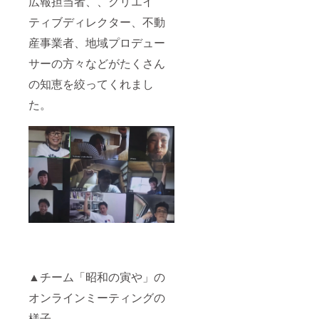
広報担当者、、クリエイ
宿泊券
返金致
（１泊
しま
ティブディレクター、不動
3,800
す。 ★
産事業者、地域プロデュー
円）＆
居住券
グラン
の有効
サーの方々などがたくさん
ドオー
期限
プン
は、昭
の知恵を絞ってくれまし
パー
和の寅
ティご
やが存
た。
招待チ
在し続
ケット
ける限
をご提
りご利
供いた
用いた
しま
だけま
す。 ※
す。 ★
宿泊券
すでに
の有効
別の方
期限は
が居住
発行か
されて
ら２年
いる場
になり
合は、
ます。
その方
※リター
が退去
ンに交
されて
▲チーム「昭和の寅や」の
通費は
からの
含まれ
ご利用
オンラインミーティングの
ませ
になり
ん。自
ます。
様子