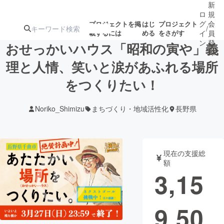
新
ロ
規
グ
会
プロジェクトを掲
はじ
プロジェクト
/
載するには
める
をさがす
イ
員
ン
登
おせっかいハウス「昭和の寅や」義
録
理と人情、笑いと涙があふれる場所
をつくりたい！
人気のプロ
注目のリ
注目の新着プロ
募集終了が近いプ
もうすぐ公開
ジェクト
ターン
ジェクト
ロジェクト
されます
Noriko_Shimizu
まちづくり・地域活性化
長野県
アート・写真
音楽
現在の支援総
テクノロジー・ガジェット
ゲーム・サ
額
3,15
映像・映画
書籍・雑誌
9,50
ビジネス・起業
チャレンジ