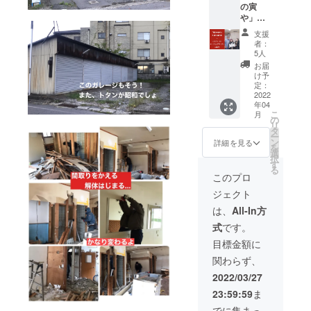
の寅
などは
に宿泊
￥38,00
や」
自己負
するこ
0（税
は、２
担とな
とも、
別）の
支援
０２２
ります
もちろ
１２ヶ
者：
年４月
のでご
ん可能
月分を
5人
１７日
了承く
です。
特別料
お届
（日）
ださ
★宿泊
金に
け予
一粒万
い） ★
券は、
て、さ
定：
倍日に
2022
当ガ
ギフト
らに入
年04
グラン
レージ
とし
居手続
こ
月
ドオー
利用が
て、支
き料も
の
リ
プンい
相応し
援者か
０円に
タ
ー
たしま
くない
ら譲り
てご提
ン
詳細を見る
を
す。 こ
と判断
受けた
供いた
選
択
れまで
してお
方も使
しま
す
る
お世話
断りす
えま
す。 ☆
このプロ
になっ
る可能
す！ ※
備考欄
ジェクト
た方々
性があ
リター
に入居
や戸倉
りま
ンに交
予定日
は、
All-In方
上山田
す。そ
通費は
をご記
式
です。
温泉の
の際は
含まれ
入くだ
方々、
ご指定
ませ
さい。
目標金額に
地元の
の口座
ん。自
★入居
関わらず、
方々を
に全額
己負担
前に必
招いて
返金致
となり
ず、女
2022/03/27
開催す
しま
ますの
将の清
23:59:59
ま
るグラ
す。 ★
でご了
水則子
ンド
利用券
承くだ
と会っ
でに集まっ