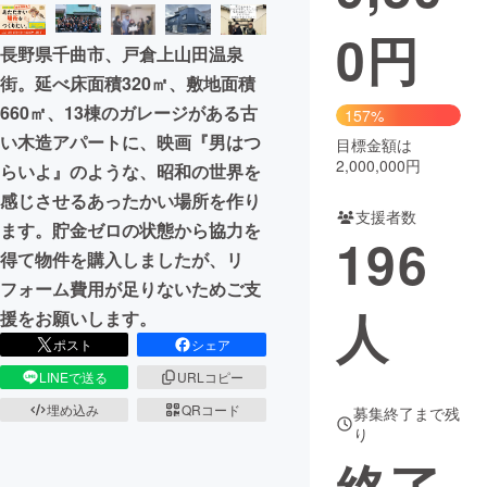
0
円
まちづくり・地域活性化
長野県千曲市、戸倉上山田温泉
街。延べ床面積320㎡、敷地面積
CAMPFIRE for Social Good
CAMPFIRE Creation
660㎡、13棟のガレージがある古
157%
CAMPFIREふるさと納税
machi-ya
コミュニティ
い木造アパートに、映画『男はつ
目標金額は
2,000,000円
らいよ』のような、昭和の世界を
感じさせるあったかい場所を作り
支援者数
ます。貯金ゼロの状態から協力を
196
得て物件を購入しましたが、リ
フォーム費用が足りないためご支
人
援をお願いします。
ポスト
シェア
LINEで送る
URLコピー
埋め込み
QRコード
募集終了まで残
り