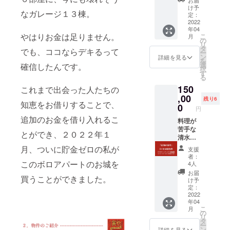
ら１年
お届
ます。
通費は
※リター
年にな
（１年
でご了
け予
になり
※宿泊券
含まれ
ンに交
なガレージ１３棟。
りま
分）を
定：
承くだ
ます。
の有効
ませ
通費は
す。
ご提供
2022
さい。
期限は
ん。自
含まれ
年04
★1人で
いたし
発行か
やはりお金は足りません。
己負担
こ
ませ
月
20連泊
ます。
の
ら２年
となり
リ
ん。自
でも、
クラウ
タ
でも、ココならデキるって
になり
ますの
ー
己負担
10人で2
ドファ
ン
詳細を見る
ます。
でご了
を
となり
泊でも
ンディ
選
確信したんです。
※リター
承くだ
択
ますの
使用で
ングご
す
ンに交
さい。
る
でご了
きま
支援へ
通費は
承くだ
150
す。1泊
の感謝
これまで出会った人たちの
含まれ
さい。
を20回
の気持
,00
残り6
ませ
知恵をお借りすることで、
に分け
ちを込
0
ん。自
円
て別日
めて、
己負担
追加のお金を借り入れるこ
に宿泊
１ヶ月
料理が
となり
するこ
￥10,00
苦手な
とができ、２０２２年１
ますの
とも、
0（税
清水則
でご了
もちろ
別）の
子がつ
月、ついに貯金ゼロの私が
承くだ
支援
ん可能
１２ヶ
くる気
者：
さい。
です。
月分を
まぐれ
このボロアパートのお城を
4人
★宿泊
特別料
おつま
お届
買うことができました。
券は、
金に
み付き
け予
ギフト
て、さ
＆清水
定：
とし
らに契
則子の
2022
年04
て、支
約手続
人生相
こ
月
援者か
き料も
談付き
の
リ
ら譲り
０円に
の「昭
タ
ー
受けた
てご提
和の寅
ン
詳細を見る