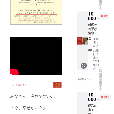
水則子
ル転送
選
択
が手書
サービ
す
る
きで書
ス
10,
いた御
GigaFil
残り7
礼の手
000
e（ギガ
円
紙をお
ファイ
料理が
送りし
ル）便
苦手な
ます。
などを
清水則
皆さま
通じて
子がつ
からの
メール
支援
くる気
お気持
させて
者：
まぐれ
ちにと
いただ
43人
おつま
ことん
きま
お届
み付き
感謝
す！ 皆
け予
＆清水
し、い
定：
さまか
則子の
2022
ただい
らのお
年04
人生相
た資金
気持ち
こ
月
談付き
を「昭
の
に感謝
リ
の「昭
和の寅
タ
し、い
ー
和の寅
や」づ
ン
ただい
詳細を見る
を
や」特
くりの
選
た資金
択
別２泊
費用に
す
を「昭
る
宿泊券
充てさ
和の寅
10,
（１泊
せてい
や」づ
みなさん、突然ですが…
残り38
3,800
000
ただき
くりの
円
円）＆
ます！
費用に
昭和の
オリジ
「今、幸せかい？」
充てさ
寅や
ナルの
せてい
は、戸