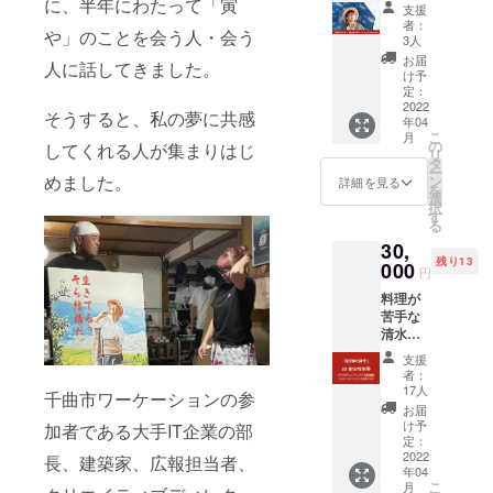
子がつ
に、半年にわたって「寅
動支援
(WWD)
やコ
ン以降
支援
円）付
くる気
をした
」にて
ミュニ
者：
（４月
き ※宿
や」のことを会う人・会う
まぐれ
り、ア
利用で
3人
ティス
１７日
泊券の
おつま
イスク
きる
ペース
お届
予
有効期
人に話してきました。
み付き
リーム
「温泉
け予
★開催
定）、
限は発
＆清水
を食べ
定：
MaaSチ
時間：
支援者
行から
則子の
2022
たり、
ケット
夕食１
そうすると、私の夢に共感
の方が
２年に
年04
人生相
千曲市
（６枚
８時
宿泊時
なりま
こ
月
談付き
のため
の
分：
してくれる人が集まりはじ
頃〜 ★
には随
す。 ※
リ
の「昭
に活動
タ
3,000円
所要時
時ご提
リター
ー
和の寅
めました。
されて
ン
相
詳細を見る
間：約
供いた
ンに交
を
や」特
いる方
選
当）」
２時間
しま
通費は
択
別２泊
です。
す
をご提
程度 ※
す。 料
含まれ
る
宿泊券
月に数
供いた
宴会参
理が苦
ませ
30,
（１泊
回開催
しま
加者に
手な清
ん。自
残り13
3,800
000
され
す。 ※
関して
円
水則子
己負担
円）＆
る、寅
千曲市
は、当
がつく
となり
料理が
好きな
やでの
での
日にご
る気ま
ますの
苦手な
だけリ
884（は
「ワー
相談さ
ぐれお
でご了
清水則
フォー
やし）
ケー
せてい
つまみ
承くだ
子がつ
ムのお
コン
ショ
ただい
支援
付き＆
さい
くる気
手伝い
サート
ン・
者：
た上で
清水則
まぐれ
ができ
にご招
17人
ウェル
決定い
千曲市ワーケーションの参
子の人
おつま
る権利
待いた
カムデ
お届
たしま
生相談
み付き
をご提
しま
け予
加者である大手IT企業の部
イズ
す。 ※
付きの
＆清水
供しま
定：
す。 ※
(WWD)
宴会費
「昭和
則子の
2022
す。 限
長、建築家、広報担当者、
昭和の
」開催
用に関
の寅
年04
人生相
られた
寅や
日は各
して
や」特
こ
月
談付き