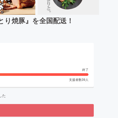
とり焼豚』を全国配送！
終了
支援者数
39
人
した