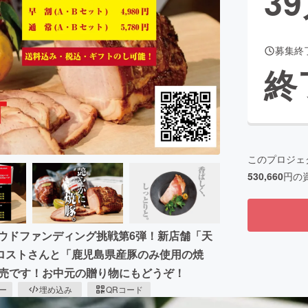
39
募集終
CAMPFIRE for Social Good
CAMPFIRE Creation
終
CAMPFIREふるさと納税
machi-ya
コミュニティ
このプロジェ
530,660
円の
クラウドファンディング挑戦第6弾！新店舗「天
ロストさんと「鹿児島県産豚のみ使用の焼
発売です！お中元の贈り物にもどうぞ！
ピー
埋め込み
QRコード