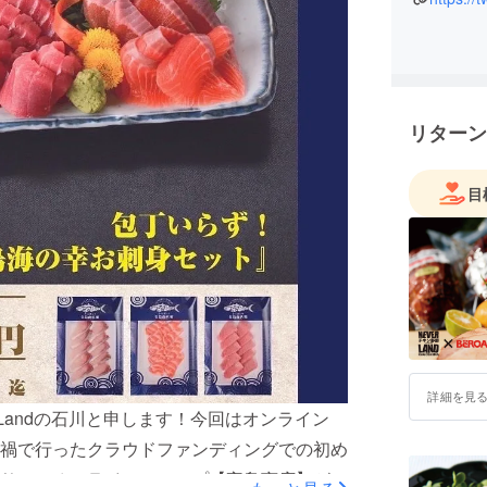
リターン
目
詳細を見
Landの石川と申します！今回はオンライン
禍で行ったクラウドファンディングでの初め
り」のオンラインショップ【宝島商店】がス