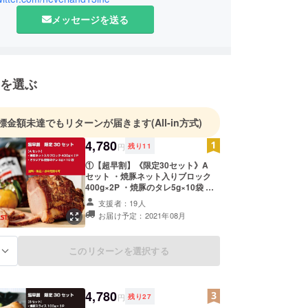
メッセージを送る
を選ぶ
標金額未達でもリターンが届きます
(All-in方式)
4,780
円
残り
11
①【超早割】《限定30セット》A
セット ・焼豚ネット入りブロック
400g×2P ・焼豚のタレ5g×10袋 ・
オリジナルレシピ ・お礼状 ※食品表
支援者：19人
示については本文中にてご確認くだ
お届け予定：2021年08月
さい。 ※送料込みの価格です。 ※備
考欄には、必ずご支援者様(ご購入者
様)の記入をお願いします。お届け先
このリターンを選択する
る
とご支援者様がご一緒の場合は、
「特になし」とご記入ください。 ※
熨斗の名入れ、メッセージの追加は
できません。
4,780
円
残り
27