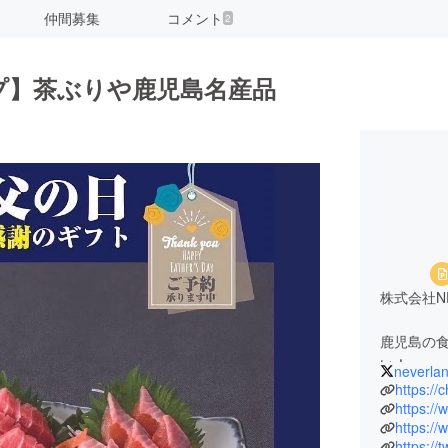
仲間募集
コメント
2
プ】茶ぶりや鹿児島名産品
株式会社NE
鹿児島の
い！
neverla
・特攻チ
https://
https:/
https://