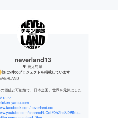
neverland13
鹿児島県
他に5件のプロジェクトを掲載しています
VERLAND
食の価値と可能性で、日本全国、世界を元気にした
nd13inc
キン野郎・ハイパーチキン野郎
chicken-yarou.com
/www.facebook.com/neverland.co/
https://www.youtube.com/channel/UCotE2hZhsSt2BlNu7-R2P6A
twitter.com/neverland13inc