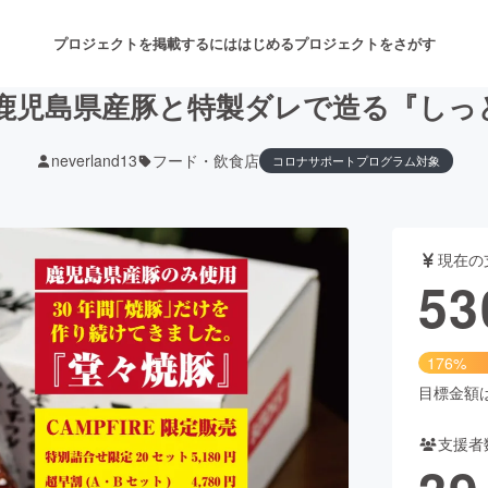
プロジェクトを掲載するには
はじめる
プロジェクトをさがす
！鹿児島県産豚と特製ダレで造る『しっ
neverland13
フード・飲食店
コロナサポートプログラム対象
注目のリターン
注目の新着プロジェクト
募集終了が近いプロジェクト
も
現在の
音楽
舞台・パフォーマンス
53
ゲーム・サービス開発
フード・飲食店
176%
書籍・雑誌出版
アニメ・漫画
目標金額は3
支援者
チャレンジ
ビューティー・ヘルスケ