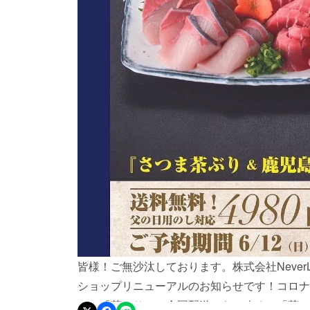
皆様！ご無沙汰しております。株式会社Never
ショップリニューアルのお知らせです！コロナ
ての「茶ぶり」の全国配送から、改めて「茶ぶ