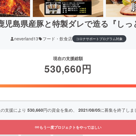
！鹿児島県産豚と特製ダレで造る『しっ
neverland13
フード・飲食店
コロナサポートプログラム対象
現在の支援総額
530,660
円
人の支援により
530,660
円の資金を集め、
2021/08/05
に募集を終了しま
もう一度プロジェクトをやってほしい