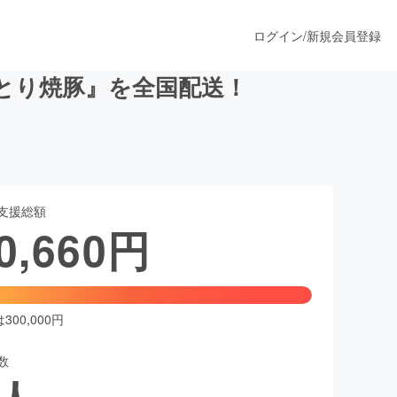
ログイン
/
新規会員登録
とり焼豚』を全国配送！
うすぐ公開されます
支援総額
プロダクト
0,660
円
ファッション
スポーツ
00,000円
数
ア
ソーシャルグッド