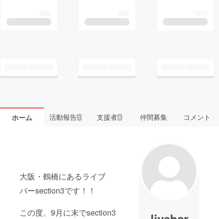
活動報告
支援者
仲間募集
コメント
ホーム
1
6
大阪・鶴橋にあるライブ
バーsection3です！！
この度、9月に末でsection3
livebar