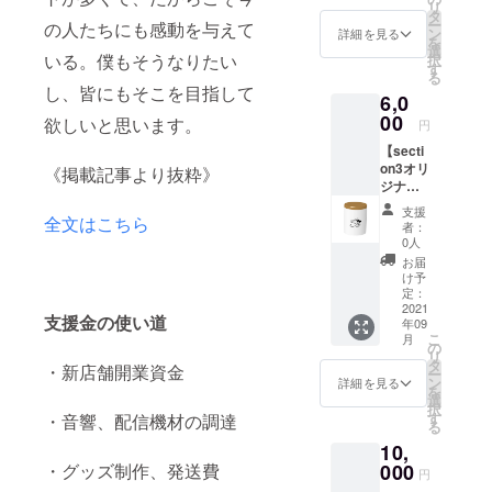
厚でコ
リ
マーク
A
タ
クのあ
ー
の人たちにも感動を与えて
北村さ
ARABI
ン
詳細を見る
る奥深
を
んデザ
CA
選
い味わ
いる。僕もそうなりたい
択
インの
GRADE
す
い。 ク
る
オリジ
１を使
リーム
し、皆にもそこを目指して
6,0
ナル
用して
との相
キャラ
00
いま
欲しいと思います。
性も良
円
クター
す。 ト
く、カ
【secti
のキー
ラジャ
フェオ
on3オリ
ホル
《掲載記事より抜粋》
民族の
レでも
ジナル
ダー♪
一員で
楽しめ
蓋付き
デザイ
もある
ます。
支援
キャニ
全文はこちら
ンサイ
ARIOST
者：
インド
ス
ズは
O（アリ
0人
ネシ
ター】
32mm
オスト
お届
ア・ス
木製の
《タオ
家）。
け予
ラウェ
ふた付
ル》 加
定：
コー
シ島の
きであ
2021
瀬さ
ヒー栽
山岳地
支援金の使い道
年09
たたか
ん、
培にお
帯、
こ
月
みを感
asuka
の
ける長
「タ
リ
じられ
、ウェ
タ
い経験
・新店舗開業資金
ナ・ト
ー
る陶器
ルカム
ン
のも
詳細を見る
ラ
を
のキャ
ボード
選
と、厳
ジャ」
択
ニス
や加瀬
す
格に選
・音響、配信機材の調達
山岳民
る
ターで
さん
別さ
族のト
10,
す♪ 調
グッズ
れ、輸
ラジャ
味料入
000
・グッズ制作、発送費
に出て
出され
円
の人々
れやお
くるウ
た生豆