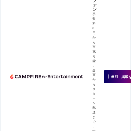
フ
ァ
ン
手
数
料
0
円
か
ら
実
施
可
能
。
企
画
掲載
無料
か
ら
リ
タ
ー
ン
配
送
ま
で
、
す