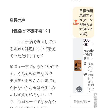
最近はハン
ドメイド作
目標金額
家の活動も
未達でも
本格的に始
店長の声
リターン
めました♪
が届きま
す
(All-in
【音楽は“不要不急”？】
方式)
3,0
――コロナ禍で直面してい
00
円
る困難や課題について教え
●sectio
n3珈琲
ていただけますか？
ドリッ
プパッ
支援
ク×3P
加瀬：一言でいうと“大変”で
者：
【1パッ
4人
す。うちも客商売なので、
クあた
お届
りの内
け予
出演者やお客さんに来ても
容量】
定：
生産
2021
らわないとお金は発生しな
年09
地：イ
こ
月
ンドネ
の
いし家賃も払えない。で
リ
シア 珈
タ
ー
琲豆
も、自粛ムードでなかなか
ン
詳細を見る
を
(粉)：
選
択