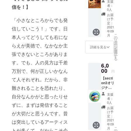
民族の
支援
容】 生
プ。 最
一員で
者：
信を！】
産地：
大直径
もある
0人
インド
8.2cm
ARIOST
お届
ネシア
（フタ
O（アリ
け予
「小さなところからでも発
珈琲豆
部分）
定：
オスト
(豆)：
2021
全体の
信していこう！」です。日
家）。
年09
200g オ
高さは
コー
こ
月
本人ってどうしても右にな
ススメ
18.8cm
の
ヒー栽
リ
の保存
です。
タ
培にお
ー
らえが美徳で、なかなか主
方法：
※デザイ
ン
ける長
詳細を見る
を
冷蔵保
ンはイ
選
い経験
張できないところがありま
択
管 画像
メージ
す
のも
る
はイ
です。
と、厳
す。でも、人の見方は千差
6,0
メージ
実物と
格に選
です。
00
色味が
万別で、何が正しいかなん
別さ
円
珈琲豆
若干違
れ、輸
【secti
のお届
て人それぞれ。だから、非
う場合
出され
on3オリ
けとな
がござ
た生豆
難されることを恐れたり、
ジナル
りま
いま
です。
キーホ
す。
す。
苦みと
支援
自分なんかがと思ったりせ
ルダー
【コー
酸味の
者：
＆タオ
ヒー豆
0人
バラン
ずに、まずは発信すること
ルセッ
につい
スの取
お届
ト】
て】 生
け予
れた、
が大切だと思うんです。昔
《キー
豆は、
定：
なめら
ホル
2021
ARIOST
は突出しているアーティス
かな
年09
ダー》
O
味。濃
こ
月
ハニ
トが多くて、だからこそ今
TORAJ
の