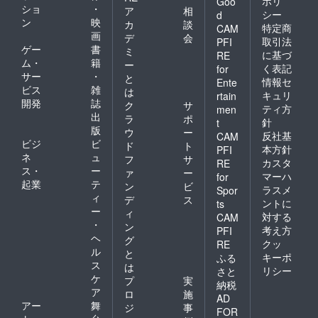
ポリ
Goo
ショ
・
ア
相
シー
d
ン
映
カ
談
特定商
CAM
画
デ
会
取引法
PFI
ゲー
書
ミ
に基づ
RE
ム・
籍
ー
く表記
for
サー
・
と
情報セ
Ente
ビス
雑
は
キュリ
rtain
開発
誌
ク
サ
ティ方
men
出
ラ
ポ
針
t
版
ウ
ー
反社基
CAM
ビジ
ビ
ド
ト
本方針
PFI
ネ
ュ
フ
サ
カスタ
RE
ス・
ー
ァ
ー
マーハ
for
起業
テ
ン
ビ
ラスメ
Spor
ィ
デ
ス
ントに
ts
ー
ィ
対する
CAM
・
ン
考え方
PFI
ヘ
グ
クッ
RE
ル
と
キーポ
ふる
ス
は
リシー
さと
ケ
プ
実
納税
ア
ロ
施
AD
アー
舞
ジ
事
FOR