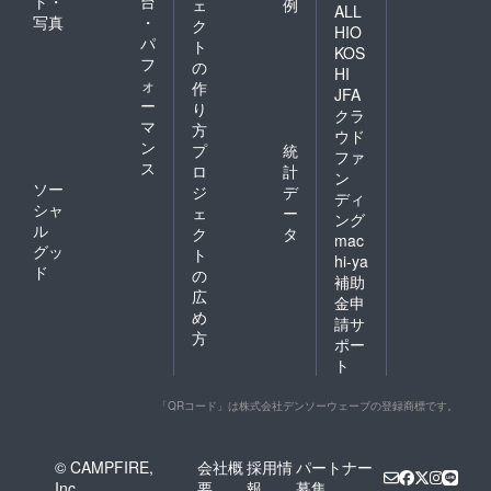
ト・
台
ェ
例
ALL
写真
・
ク
HIO
パ
ト
KOS
フ
の
HI
ォ
作
JFA
ー
り
クラ
マ
方
ウド
ン
プ
統
ファ
ス
ロ
計
ン
ソー
ジ
デ
ディ
シャ
ェ
ー
ング
ル
ク
タ
mac
グッ
ト
hi-ya
ド
の
補助
広
金申
め
請サ
方
ポー
ト
「QRコード」は株式会社デンソーウェーブの登録商標です。
© CAMPFIRE,
会社概
採用情
パートナー
Inc.
要
報
募集