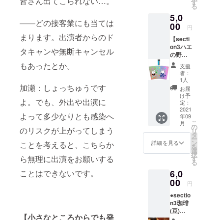
皆さん出てこられない…。
10g ド
す
る
リップ
5,0
パッ
――どの接客業にも当ては
ク：1枚
00
円
保存方
まります。出演者からのド
【secti
法：常
on3ハエ
温保管
タキャンや無断キャンセル
の野望
賞味期
タンブ
限：製
もあったとか。
支援
ラー】
造から
者：
飲み口
5ヶ月
1人
のフタ
加瀬：しょっちゅうです
【コー
お届
を閉じ
ヒー豆
け予
よ。でも、外出や出演に
ると平
につい
定：
らにな
2021
て】 生
よって多少なりとも感染へ
年09
るスタ
豆は、
こ
月
イリッ
ARIOST
の
のリスクが上がってしまう
リ
シュな
O
タ
ー
フラッ
TORAJ
ン
詳細を見る
ことを考えると、こちらか
を
ト
A
選
択
キャッ
ARABI
ら無理に出演をお願いする
す
る
プで
CA
6,0
ことはできないです。
す。 本
GRADE
体耐熱
00
１を使
円
温度100
用して
●sectio
度。
いま
n3珈琲
☆500m
す。 ト
(豆)
lの大容
ラジャ
【小さなところからでも発
【内
量タイ