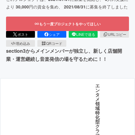
より
30,000
円の資金を集め、
2021/08/31
に募集を終了しました
もう一度プロジェクトをやってほしい
ポスト
シェア
LINEで送る
URLコピー
埋め込み
QRコード
section3からメインメンバーが独立し、新しく店舗開
業・運営継続し音楽発信の場を守るために！！
エ
ン
タ
メ
領
域
特
化
型
ク
ラ