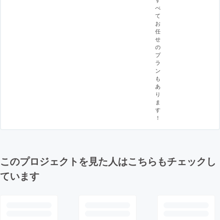
べ
て
お
任
せ
の
プ
ラ
ン
も
あ
り
ま
す
！
このプロジェクトを見た人はこちらもチェックし
ています