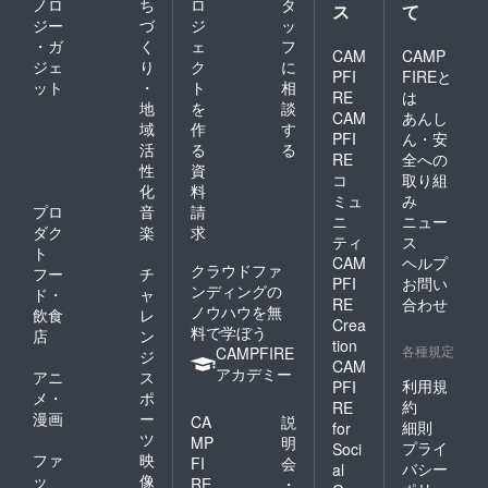
ノロ
ち
ロ
タ
ス
て
ジー
づ
ジ
ッ
・ガ
く
ェ
フ
CAM
CAMP
ジェ
り
ク
に
PFI
FIREと
ット
・
ト
相
RE
は
地
を
談
CAM
あんし
域
作
す
PFI
ん・安
活
る
る
RE
全への
性
資
コ
取り組
化
料
ミュ
み
プロ
音
請
ニ
ニュー
ダク
楽
求
ティ
ス
ト
CAM
ヘルプ
クラウドファ
フー
チ
PFI
お問い
ンディングの
ド・
ャ
RE
合わせ
ノウハウを無
飲食
レ
Crea
料で学ぼう
店
ン
tion
各種規定
CAMPFIRE
ジ
CAM
アカデミー
アニ
ス
利用規
PFI
メ・
ポ
約
RE
漫画
ー
CA
説
細則
for
ツ
MP
明
プライ
Soci
ファ
映
FI
会
バシー
al
ッ
像
RE
・