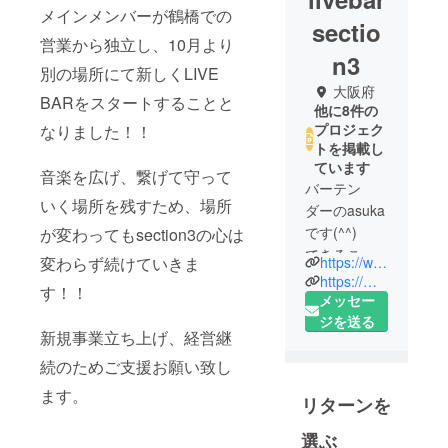
メインメンバーが鶴橋での
sectio
営業から独立し、10月より
n3
別の場所にて新しくLIVE
大阪府
BARをスタートすることと
他に8件の
プロジェク
なりました！！
トを掲載し
ています
音楽を広げ、繋げて守って
バーテン
いく場所を残すため、場所
ダーのasuka
です(^^)
が変わってもsection3の心は
できること
https://www.mercari.com/jp/u/820576297/
変わらず続けていきま
はキャパを
https://minne.com/@asuka03040
す！！
超えない限
メッセー
りはやって
ジを送る
新規事業立ち上げ、経営継
いこう精神
でいろんな
続のためご支援お願い致し
ことにチャ
ます。
リターンを
レンジして
いってます♪
選ぶ