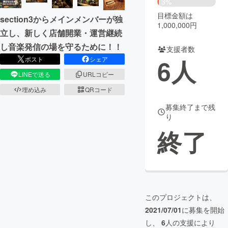
3%
目標金額は
section3からメインメンバーが独
まちづくり・地域活性化
1,000,000円
立し、新しく店舗開業・運営継続
し音楽発信の場を守るために！！
支援者数
CAMPFIRE for Social Good
CAMPFIRE Creation
6
人
ポスト
シェア
CAMPFIREふるさと納税
machi-ya
コミュニティ
LINEで送る
URLコピー
埋め込み
QRコード
募集終了まで残
り
終了
このプロジェクトは、
2021/07/01
に募集を開始
し、
6
人の支援により