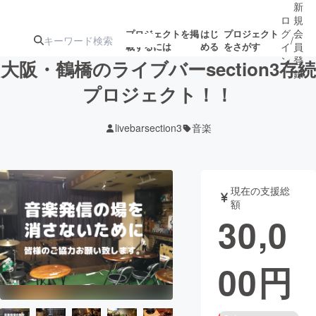
新
ロ
規
グ
会
プロジェクトを掲
はじ
プロジェクト
/
載するには
める
をさがす
イ
員
ン
登
大阪・鶴橋のライブバーsection3存続
録
プロジェクト！！
人気のプロ
注目のリ
注目の新着プロ
募集終了が近いプ
もうすぐ公開
livebarsection3
音楽
ジェクト
ターン
ジェクト
ロジェクト
されます
アート・写真
音楽
現在の支援総
額
30,0
テクノロジー・ガジェット
ゲーム・サ
00
円
映像・映画
書籍・雑誌
ビジネス・起業
チャレンジ