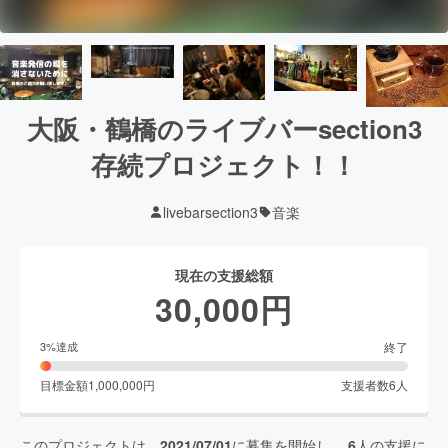
大阪・鶴橋のライブバーsection3
存続プロジェクト！！
livebarsection3
音楽
現在の支援総額
30,000
円
終了
3
%達成
目標金額
1,000,000
円
支援者数
6
人
このプロジェクトは、
2021/07/01
に募集を開始し、
6
人の支援に