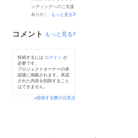
使われ
す。予
す。
ていま
ンディングへのご支援
めご注
コー
す。
意くだ
ありがとうございまし
ヒーを
もっと見る
さい。
挽いて
抜け感
た(^^)工場生産の特典
いる時
のある
からク
に関しては納品次第お
カジュ
コメント
もっと見る
リー
アルな
届け致します！！在庫
ミーな
アイテ
香りが
商品、既に納品済みの
ム。丸
あたり
型の底
ものに関しては準備が
に広が
マチ付
投稿するには
ログイン
が
り、上
整い次第発送致します
きで
必要です。
品な味
す。容
ので、今しばらくお待
わいで
プロジェクトオーナーの承
量は約
す。 こ
認後に掲載されます。承認
ちくださいませ。尚、
10L。
のコー
された内容を削除すること
ヒー
店頭受取をご希望の方
はできません。
は、高
はお待ちしてますので
級プレ
※投稿する際の注意点
ンド用
お声がけを(^^)
として
使われ
ている
他、卜
ラジャ
産コー
ヒーの
本来の