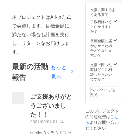
あたり
ね。 汎
高の
に広が
用性が
コー
支援に関するよ
り、上
高く便
ヒー豆
くある質問
品な味
利なA4
本プロジェクトはAll-in方式
だけを
わいで
サイ
手数料はいく
お届け
す。 こ
で実施します。目標金額に
ズ！通
らかかります
しま
のコー
勤・通
か？
す。 味
満たない場合も計画を実行
ヒー
学用や
の特徴
は、高
エコ
目標金額に届
は、酸
し、リターンをお届けしま
級プレ
バッグ
かなかった場
味と苦
ンド用
として
合どうなりま
す。
みのバ
として
もお使
すか？
ランス
使われ
いいた
が良
ている
だけま
最新の活動
支援で困った
もっと
く、ク
他、卜
す。 柔
時はどこに相
リーム
ラジャ
らかい
談したらいい
報告
見る
のよう
産コー
素材な
ですか？
ななめ
ヒーの
ので、
めらか
本来の
重量の
ヘルプページを
さと共
味を楽
あるお
見る
ご支援ありがと
に、力
しんで
荷物を
強いコ
いただ
入れる
うございまし
クのあ
くため
と生地
るコー
このプロジェクト
にプレ
が伸び
た！！
ヒーの
ンドせ
の問題報告は
こち
てしま
味が口
ずスト
う可能
2021/09/01 01:14
ら
よりお問い合わ
いっぱ
レー卜
性がご
せください
いに広
(単品)で
ざいま
section3クラウドファ
がりま