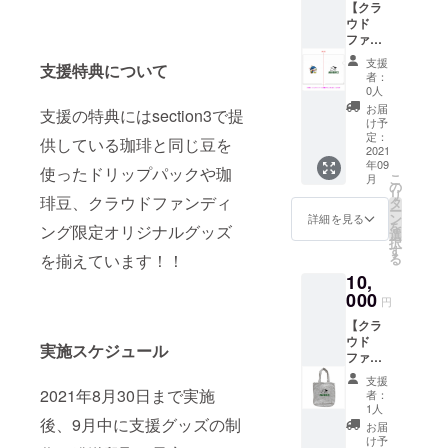
が自ら
【クラ
菓子入
サギが
です。
運営す
ウド
れ、茶
デザイ
苦みと
る小さ
ファン
葉入れ
ンされ
酸味の
な農
ディン
など保
たフェ
バラン
支援
園。 無
支援特典について
グ限定
存容器
イスタ
スの取
者：
農薬は
section
として
オルで
0人
れた、
もちろ
3オリジ
マルチ
す♪ 山
なめら
お届
ん、す
支援の特典にはsection3で提
ナルク
にご利
脇かお
け予
かな
べてが
リア
用いた
定：
りさん
味。濃
供している珈琲と同じ豆を
手作業
ファイ
2021
だけま
デザイ
厚でコ
で栽培
年09
ル】 ツ
す♪
ン♪ サ
使ったドリップパックや珈
クのあ
された
こ
月
ヤのあ
【サイ
の
イズは
る奥深
コー
リ
る素材
琲豆、クラウドファンディ
ズ】 直
タ
34×84c
い味わ
ヒー
ー
でプリ
径
ン
m 生地
詳細を見る
い。 ク
豆、一
を
ング限定オリジナルグッズ
ントも
8.2cm
選
綿100％
リーム
粒一
択
鮮や
高さ
す
※閲覧し
との相
粒、手
る
を揃えています！！
か、超
10.5cm
ている
性も良
で収穫
10,
音波溶
【素
機器に
く、カ
した 最
着をし
000
材】 本
より実
フェオ
円
高の
ている
体：ス
物と写
レでも
コー
【クラ
ため丈
トーン
真で若
楽しめ
ヒー豆
ウド
夫で長
ウェア
干色が
実施スケジュール
ます。
だけを
ファン
持ちし
蓋；
違って
インド
お届け
ディン
ます。
木・シ
る場合
ネシ
支援
しま
グ限定
【サイ
リコン
2021年8月30日まで実施
がござ
者：
ア・ス
す。 味
section
ズ】 幅
ゴム
1人
いま
ラウェ
の特徴
3オリジ
後、9月中に支援グッズの制
22cm×
す。
お届
シ島の
は、酸
ナル
高さ
け予
山岳地