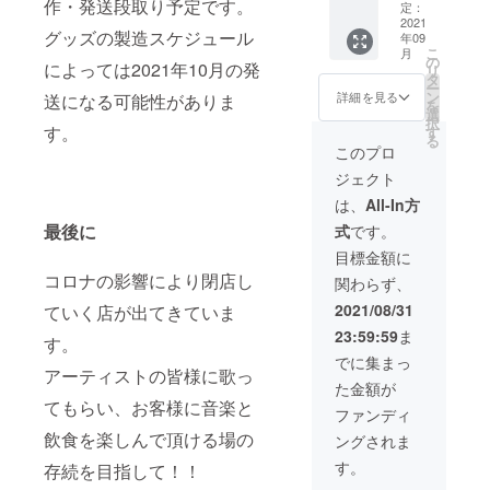
味と苦
作・発送段取り予定です。
トート
31cm(A
定：
帯、
みのバ
バッ
2021
4サイズ
「タ
グッズの製造スケジュール
ランス
年09
グ】 ス
対応) ※1
ナ・ト
こ
が良
月
ウェッ
セット
の
ラ
によっては2021年10月の発
リ
く、ク
ト素材
10枚単
タ
ジャ」
ー
リーム
のA4
位での
ン
詳細を見る
送になる可能性がありま
山岳民
を
のよう
トート
お届け
選
族のト
択
ななめ
バッグ
となり
す。
す
ラジャ
る
めらか
カジュ
ます。
このプロ
の人々
さと共
アルな
※クリア
が自ら
に、力
ジェクト
印象の
ファイ
運営す
強いコ
ス
ル全面
は、
All-In方
る小さ
クのあ
ウェッ
に白の
な農
るコー
最後に
式
です。
ト生地
下地色
園。 無
ヒーの
で普段
がつき
目標金額に
農薬は
味が口
のお出
ます。
もちろ
コロナの影響により閉店し
いっぱ
関わらず、
かけ用
ん、す
いに広
として
2021/08/31
ていく店が出てきていま
べてが
がりま
おすす
手作業
す。
23:59:59
ま
めでき
す。
で栽培
コー
る商品
でに集まっ
された
ヒーを
です！
アーティストの皆様に歌っ
コー
挽いて
た金額が
お洗濯
ヒー
いる時
てもらい、お客様に音楽と
しやす
ファンディ
豆、一
からク
いのも
粒一
飲食を楽しんで頂ける場の
リー
ングされま
とって
粒、手
ミーな
も魅力
す。
存続を目指して！！
で収穫
香りが
的です
した 最