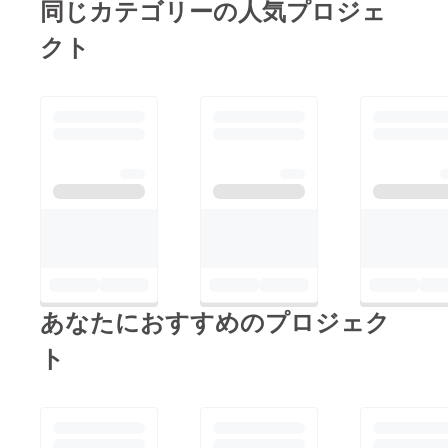
同じカテゴリーの人気プロジェ
味を楽
しんで
クト
いただ
くため
にプレ
ンドせ
ずスト
レー卜
(単品)で
使われ
ていま
す。
あなたにおすすめのプロジェク
ト